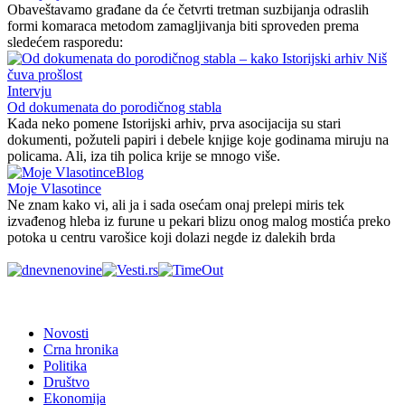
Obaveštavamo građane da će četvrti tretman suzbijanja odraslih
formi komaraca metodom zamagljivanja biti sproveden prema
sledećem rasporedu:
Intervju
Od dokumenata do porodičnog stabla
Kada neko pomene Istorijski arhiv, prva asocijacija su stari
dokumenti, požuteli papiri i debele knjige koje godinama miruju na
policama. Ali, iza tih polica krije se mnogo više.
Blog
Moje Vlasotince
Ne znam kako vi, ali ja i sada osećam onaj prelepi miris tek
izvađenog hleba iz furune u pekari blizu onog malog mostića preko
potoka u centru varošice koji dolazi negde iz dalekih brda
Novosti
Crna hronika
Politika
Društvo
Ekonomija