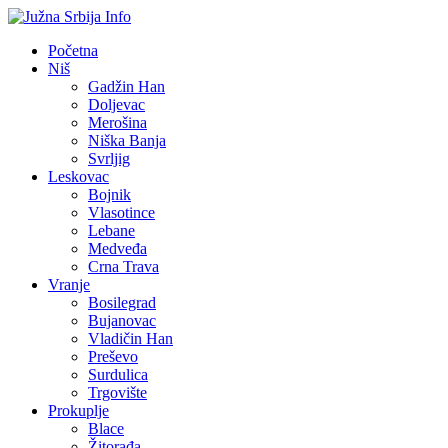
Početna
Niš
Gadžin Han
Doljevac
Merošina
Niška Banja
Svrljig
Leskovac
Bojnik
Vlasotince
Lebane
Medveđa
Crna Trava
Vranje
Bosilegrad
Bujanovac
Vladičin Han
Preševo
Surdulica
Trgovište
Prokuplje
Blace
Žitorađa