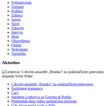
Poljoprivreda
Turizam
Kultura
Zabava
Saveti
Sport
Zdravlje
Intervju
Blog
Obaveštenja
Oglasi
Nekretnine
Turističke
Aktuelno
Crkveni ansambl „Branko“ na pokloničkom putovanju
Suzbijanje komaraca
Ćaci
Saradnja Leskovca sa Gravina in Puglia
Prethodnih dana jedna saobraćajna nezgoda
Gde danas nema vode u Nišu