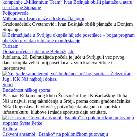
Poljoprivreda
Millennium Team ulaže u leskovački agrar
Gradonačelnik Cvetanović i Ivan Bošnjak obišli plantaže u Donjem
Stopanju
Turizam
Dobar početak jubilarne Belmužijade
Jubilarna, 20. Belmužijada počela je juče u Svrljigu i već prvog
dana okupila veliki broj posetilaca iz svih krajeva Srbije i
inostranstva.
Sport
Budućnost niškog sporta
Plasman Rukometnog kluba Železničar Jug i Košarkaškog kluba
Niš u najviši rang takmičenja u Srbiji, prema oceni gradonačelnika
Niša Dragoslava Pavlovića, potvrđuje da ulaganja u sportsku
infrastrukturu, klubove i mlade sportiste daju rezultate.
Kultura
Crkveni ansambl „Branko“ na pokloničkom putovanju