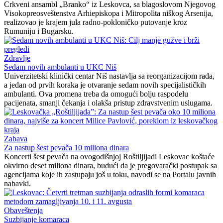
Crkveni ansambl „Branko“ iz Leskovca, sa blagoslovom Njegovog
Visokopreosveštenstva Arhiepiskopa i Mitropolita niškog Arsenija,
realizovao je krajem jula radno-pokloničko putovanje kroz
Rumuniju i Bugarsku.
Zdravlje
Sedam novih ambulanti u UKC Niš
Univerzitetski klinički centar Niš nastavlja sa reorganizacijom rada,
a jedan od prvih koraka je otvaranje sedam novih specijalističkih
ambulanti. Ova promena treba da omogući bolju raspodelu
pacijenata, smanji čekanja i olakša pristup zdravstvenim uslugama.
Zabava
Za nastup šest pevača 10 miliona dinara
Koncerti šest pevača na ovogodišnjoj Roštiljijadi Leskovac koštaće
okvirno deset miliona dinara, budući da je pregovarački postupak sa
agencijama koje ih zastupaju još u toku, navodi se na Portalu javnih
nabavki.
Obaveštenja
Suzbijanje komaraca