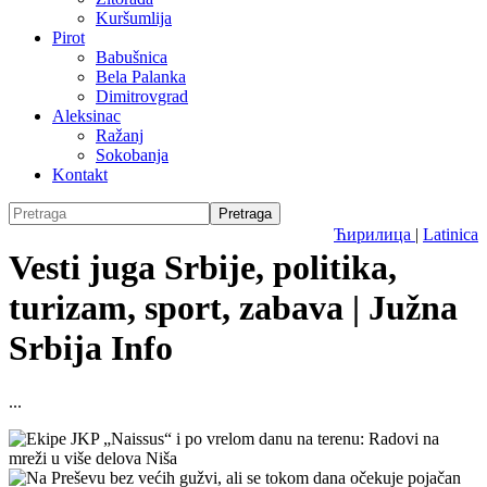
Kuršumlija
Pirot
Babušnica
Bela Palanka
Dimitrovgrad
Aleksinac
Ražanj
Sokobanja
Kontakt
Ћирилица
|
Latinica
Vesti juga Srbije, politika,
turizam, sport, zabava | Južna
Srbija Info
...