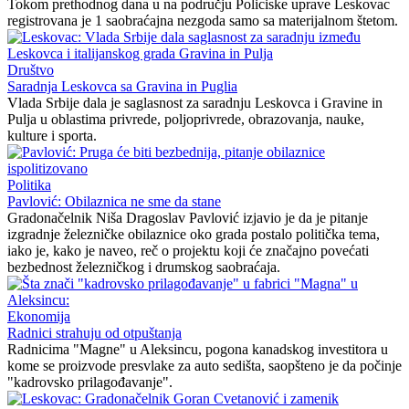
Tokom prethodnog dana u na području Policiske uprave Leskovac
registrovana je 1 saobraćajna nezgoda samo sa materijalnom štetom.
Društvo
Saradnja Leskovca sa Gravina in Puglia
Vlada Srbije dala je saglasnost za saradnju Leskovca i Gravine in
Pulja u oblastima privrede, poljoprivrede, obrazovanja, nauke,
kulture i sporta.
Politika
Pavlović: Obilaznica ne sme da stane
Gradonačelnik Niša Dragoslav Pavlović izjavio je da je pitanje
izgradnje železničke obilaznice oko grada postalo politička tema,
iako je, kako je naveo, reč o projektu koji će značajno povećati
bezbednost železničkog i drumskog saobraćaja.
Ekonomija
Radnici strahuju od otpuštanja
Radnicima "Magne" u Aleksincu, pogona kanadskog investitora u
kome se proizvode presvlake za auto sedišta, saopšteno je da počinje
"kadrovsko prilagođavanje".