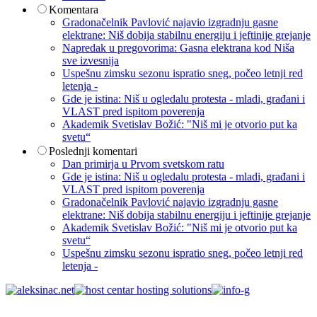
Komentara
Gradonačelnik Pavlović najavio izgradnju gasne
elektrane: Niš dobija stabilnu energiju i jeftinije grejanje
Napredak u pregovorima: Gasna elektrana kod Niša
sve izvesnija
Uspešnu zimsku sezonu ispratio sneg, počeo letnji red
letenja -
Gde je istina: Niš u ogledalu protesta - mladi, građani i
VLAST pred ispitom poverenja
Akademik Svetislav Božić: "Niš mi je otvorio put ka
svetu“
Poslednji komentari
Dan primirja u Prvom svetskom ratu
Gde je istina: Niš u ogledalu protesta - mladi, građani i
VLAST pred ispitom poverenja
Gradonačelnik Pavlović najavio izgradnju gasne
elektrane: Niš dobija stabilnu energiju i jeftinije grejanje
Akademik Svetislav Božić: "Niš mi je otvorio put ka
svetu“
Uspešnu zimsku sezonu ispratio sneg, počeo letnji red
letenja -