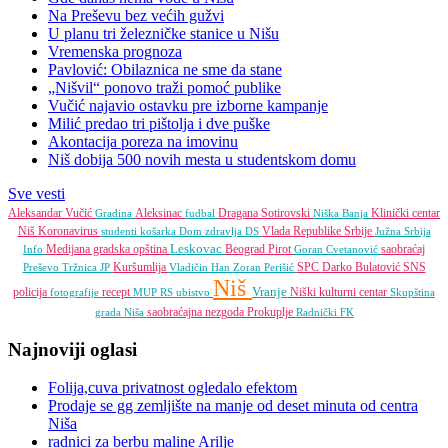
Na Preševu bez većih gužvi
U planu tri železničke stanice u Nišu
Vremenska prognoza
Pavlović: Obilaznica ne sme da stane
„Nišvil“ ponovo traži pomoć publike
Vučić najavio ostavku pre izborne kampanje
Milić predao tri pištolja i dve puške
Akontacija poreza na imovinu
Niš dobija 500 novih mesta u studentskom domu
Sve vesti
Aleksandar Vučić
Aleksinac
Dragana Sotirovski
Klinički centar
Gradina
fudbal
Niška Banja
Niš
Koronavirus
Vlada Republike Srbije
studenti
košarka
Dom zdravlja
DS
Južna Srbija
Leskovac
Medijana gradska opština
Beograd
Pirot
saobraćaj
Info
Goran Cvetanović
Kuršumlija
SPC
Darko Bulatović
SNS
Preševo
Tržnica JP
Vladičin Han
Zoran Perišić
Niš
Vranje
policija
recept
Niški kulturni centar
fotografije
MUP RS
ubistvo
Skupština
saobraćajna nezgoda
Prokuplje
grada Niša
Radnički FK
Najnoviji oglasi
Folija,cuva privatnost ogledalo efektom
Prodaje se gg zemljište na manje od deset minuta od centra
Niša
radnici za berbu maline Arilje