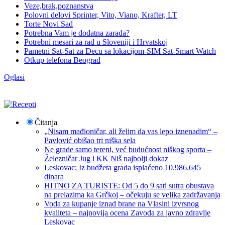
Veze,brak,poznanstva
Polovni delovi Sprinter, Vito, Viano, Krafter, LT
Torte Novi Sad
Potrebna Vam je dodatna zarada?
Potrebni mesari za rad u Sloveniji i Hrvatskoj
Pametni Sat-Sat za Decu sa lokacijom-SIM Sat-Smart Watch
Otkup telefona Beograd
Oglasi
Čitanja
„Nisam mađioničar, ali želim da vas lepo iznenadim“ –
Pavlović obišao tri niška sela
Ne grade samo tereni, već budućnost niškog sporta –
Železničar Jug i KK Niš najbolji dokaz
Leskovac; Iz budžeta grada isplaćeno 10.986.645
dinara
HITNO ZA TURISTE: Od 5 do 9 sati sutra obustava
na prelazima ka Grčkoj – očekuju se velika zadržavanja
Voda za kupanje iznad brane na Vlasini izvrsnog
kvaliteta – najnovija ocena Zavoda za javno zdravlje
Leskovac