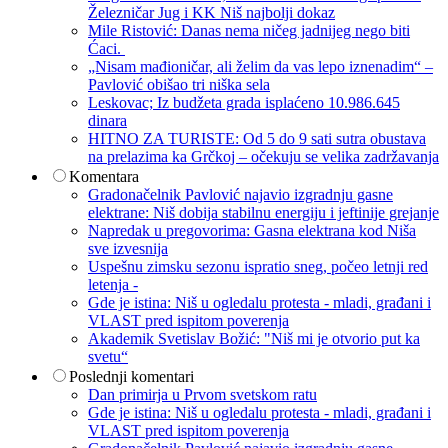
Železničar Jug i KK Niš najbolji dokaz
Mile Ristović: Danas nema ničeg jadnijeg nego biti
Ćaci.
„Nisam mađioničar, ali želim da vas lepo iznenadim“ –
Pavlović obišao tri niška sela
Leskovac; Iz budžeta grada isplaćeno 10.986.645
dinara
HITNO ZA TURISTE: Od 5 do 9 sati sutra obustava
na prelazima ka Grčkoj – očekuju se velika zadržavanja
Komentara
Gradonačelnik Pavlović najavio izgradnju gasne
elektrane: Niš dobija stabilnu energiju i jeftinije grejanje
Napredak u pregovorima: Gasna elektrana kod Niša
sve izvesnija
Uspešnu zimsku sezonu ispratio sneg, počeo letnji red
letenja -
Gde je istina: Niš u ogledalu protesta - mladi, građani i
VLAST pred ispitom poverenja
Akademik Svetislav Božić: "Niš mi je otvorio put ka
svetu“
Poslednji komentari
Dan primirja u Prvom svetskom ratu
Gde je istina: Niš u ogledalu protesta - mladi, građani i
VLAST pred ispitom poverenja