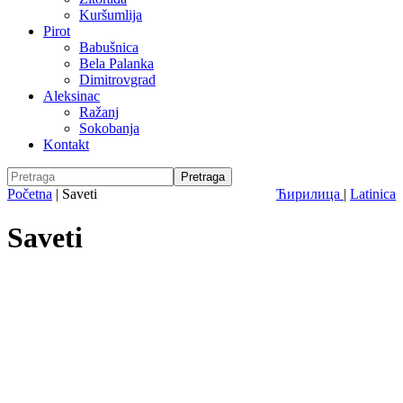
Kuršumlija
Pirot
Babušnica
Bela Palanka
Dimitrovgrad
Aleksinac
Ražanj
Sokobanja
Kontakt
Početna
|
Saveti
Ћирилица
|
Latinica
Saveti