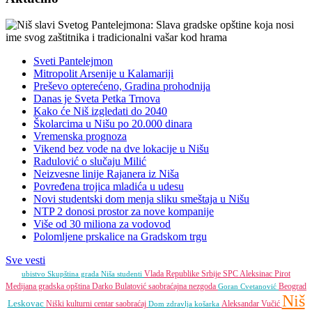
Sveti Pantelejmon
Mitropolit Arsenije u Kalamariji
Preševo opterećeno, Gradina prohodnija
Danas je Sveta Petka Trnova
Kako će Niš izgledati do 2040
Školarcima u Nišu po 20.000 dinara
Vremenska prognoza
Vikend bez vode na dve lokacije u Nišu
Radulović o slučaju Milić
Neizvesne linije Rajanera iz Niša
Povređena trojica mladića u udesu
Novi studentski dom menja sliku smeštaja u Nišu
NTP 2 donosi prostor za nove kompanije
Više od 30 miliona za vodovod
Polomljene prskalice na Gradskom trgu
Sve vesti
Vlada Republike Srbije
SPC
Aleksinac
Pirot
ubistvo
Skupština grada Niša
studenti
Medijana gradska opština
Darko Bulatović
saobraćajna nezgoda
Beograd
Goran Cvetanović
Niš
Leskovac
Niški kulturni centar
saobraćaj
Aleksandar Vučić
Dom zdravlja
košarka