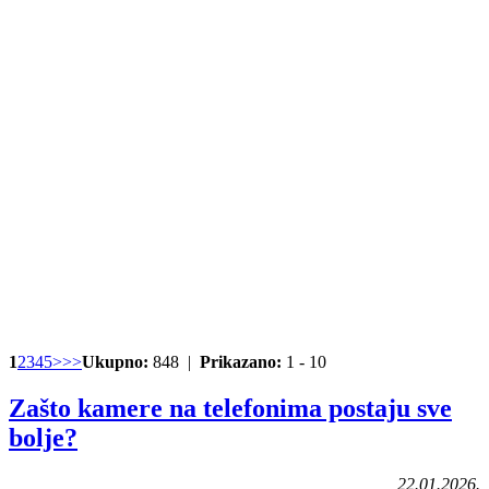
1
2
3
4
5
>
>>
Ukupno:
848 |
Prikazano:
1 - 10
Zašto kamere na telefonima postaju sve
bolje?
22.01.2026.