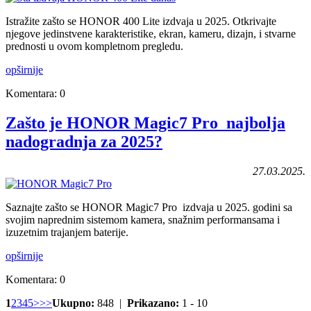
Istražite zašto se HONOR 400 Lite izdvaja u 2025. Otkrivajte
njegove jedinstvene karakteristike, ekran, kameru, dizajn, i stvarne
prednosti u ovom kompletnom pregledu.
opširnije
Komentara: 0
Zašto je HONOR Magic7 Pro najbolja
nadogradnja za 2025?
27.03.2025.
Saznajte zašto se HONOR Magic7 Pro izdvaja u 2025. godini sa
svojim naprednim sistemom kamera, snažnim performansama i
izuzetnim trajanjem baterije.
opširnije
Komentara: 0
1
2
3
4
5
>
>>
Ukupno:
848 |
Prikazano:
1 - 10