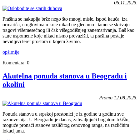
06.11.2025.
Prašina se nakuplja brže nego što mnogi misle. Ispod kauča, iza
ormarića, u uglovima u koje nikad ne gledamo –tamo se skrivaju
tragovi višemesečnog ili čak višegodišnjeg zanemarivanja. Baš kao
stare uspomene koje nikad nismo prevazišli, ta prašina postaje
nevidljivi teret prostora u kojem živimo.
opširnije
Komentara: 0
Akutelna ponuda stanova u Beogradu i
okolini
Promo 12.08.2025.
Ponuda stanova u srpskoj prestonici je iz godine u godinu sve
raznovrsnija. U Beogradu je danas, zahvaljujući bogatom tržištu,
moguće pronaći stanove različitog cenovnog ranga, na različitim
lokacijama.