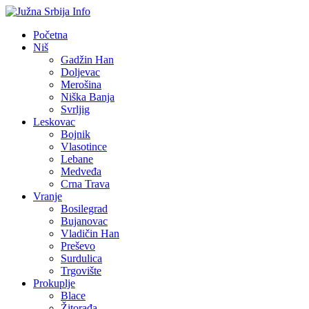
Početna
Niš
Gadžin Han
Doljevac
Merošina
Niška Banja
Svrljig
Leskovac
Bojnik
Vlasotince
Lebane
Medveđa
Crna Trava
Vranje
Bosilegrad
Bujanovac
Vladičin Han
Preševo
Surdulica
Trgovište
Prokuplje
Blace
Žitorađa