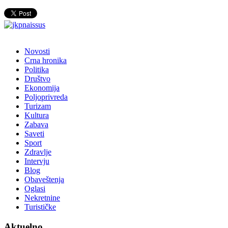
Novosti
Crna hronika
Politika
Društvo
Ekonomija
Poljoprivreda
Turizam
Kultura
Zabava
Saveti
Sport
Zdravlje
Intervju
Blog
Obaveštenja
Oglasi
Nekretnine
Turističke
Aktuelno