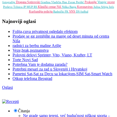
Vranje
Dragana Sotirovski
Prokuplje
recept
fotografije
Gradina
Vladičin Han
Zoran Perišić
Klinički centar Niš
Koronavirus
Preševo
Tržnica JP
MUP RS
Niška Banja
Južna Srbija Info
Kuršumlija
policija
SNS
Radnički FK
DS
fudbal
Najnoviji oglasi
Folija,cuva privatnost ogledalo efektom
Prodaje se gg zemljište na manje od deset minuta od centra
Niša
radnici za berbu maline Arilje
Veze,brak,poznanstva
Polovni delovi Sprinter, Vito, Viano, Krafter, LT
Torte Novi Sad
Potrebna Vam je dodatna zarada?
Potrebni mesari za rad u Sloveniji i Hrvatskoj
Pametni Sat-Sat za Decu sa lokacijom-SIM Sat-Smart Watch
Otkup telefona Beograd
Oglasi
Čitanja
Ne grade samo tereni, već budućnost niškog sporta –