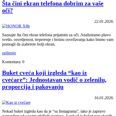
Šta čini ekran telefona dobrim za vaše
oči?
22.01.2026.
Saznajte šta čini ekran telefona prijatnim za oči. Analiziramo plavo
svetlo, osvetljenost, treperenje i brzinu osvežavanja kako bismo vam
pomogli da izaberete bolji ekran.
opširnije
Komentara: 0
Buket cveća koji izgleda “kao iz
cvećare”: Jednostavan vodič o zelenilu,
proporcija i pakovanju
16.01.2026.
Nekad buket izgleda kao da je “sa Instagrama”, iako je zapravo
napravljen od sasvim običnih cvetova. A nekad je buket pun skupih