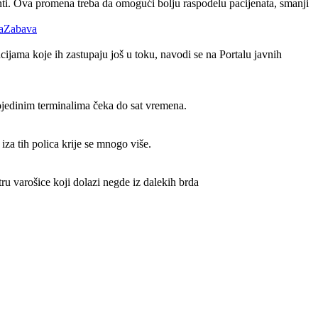
lanti. Ova promena treba da omogući bolju raspodelu pacijenata, smanji
Zabava
ijama koje ih zastupaju još u toku, navodi se na Portalu javnih
ojedinim terminalima čeka do sat vremena.
iza tih polica krije se mnogo više.
ru varošice koji dolazi negde iz dalekih brda