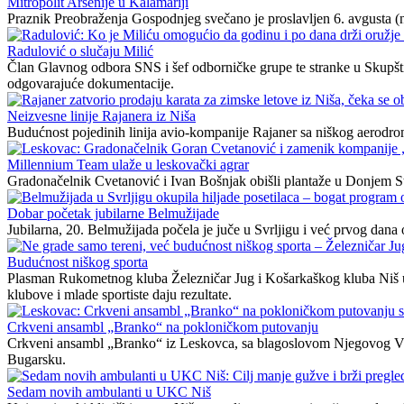
Mitropolit Arsenije u Kalamariji
Praznik Preobraženja Gospodnjeg svečano je proslavljen 6. avgusta
Radulović o slučaju Milić
Član Glavnog odbora SNS i šef odborničke grupe te stranke u Skupšti
odgovarajuće dokumentacije.
Neizvesne linije Rajanera iz Niša
Budućnost pojedinih linija avio-kompanije Rajaner sa niškog aerodroma
Millennium Team ulaže u leskovački agrar
Gradonačelnik Cvetanović i Ivan Bošnjak obišli plantaže u Donjem S
Dobar početak jubilarne Belmužijade
Jubilarna, 20. Belmužijada počela je juče u Svrljigu i već prvog dana ok
Budućnost niškog sporta
Plasman Rukometnog kluba Železničar Jug i Košarkaškog kluba Niš u n
klubove i mlade sportiste daju rezultate.
Crkveni ansambl „Branko“ na pokloničkom putovanju
Crkveni ansambl „Branko“ iz Leskovca, sa blagoslovom Njegovog Viso
Bugarsku.
Sedam novih ambulanti u UKC Niš