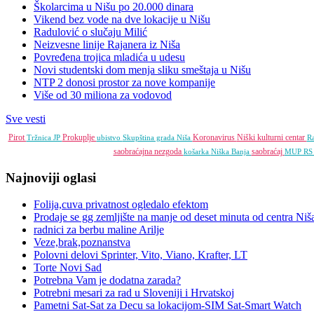
Školarcima u Nišu po 20.000 dinara
Vikend bez vode na dve lokacije u Nišu
Radulović o slučaju Milić
Neizvesne linije Rajanera iz Niša
Povređena trojica mladića u udesu
Novi studentski dom menja sliku smeštaja u Nišu
NTP 2 donosi prostor za nove kompanije
Više od 30 miliona za vodovod
Sve vesti
Pirot
Prokuplje
Koronavirus
Niški kulturni centar
Tržnica JP
ubistvo
Skupština grada Niša
R
saobraćajna nezgoda
saobraćaj
košarka
Niška Banja
MUP R
Najnoviji oglasi
Folija,cuva privatnost ogledalo efektom
Prodaje se gg zemljište na manje od deset minuta od centra Niš
radnici za berbu maline Arilje
Veze,brak,poznanstva
Polovni delovi Sprinter, Vito, Viano, Krafter, LT
Torte Novi Sad
Potrebna Vam je dodatna zarada?
Potrebni mesari za rad u Sloveniji i Hrvatskoj
Pametni Sat-Sat za Decu sa lokacijom-SIM Sat-Smart Watch