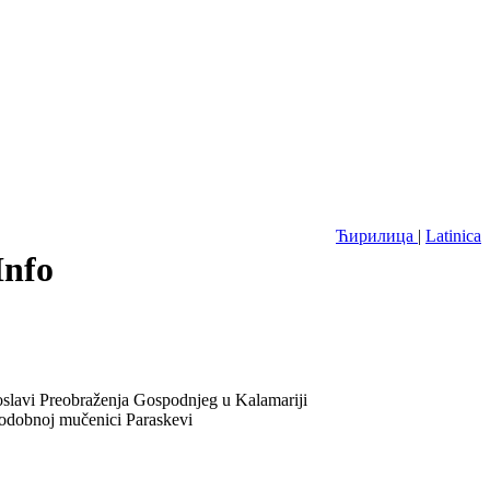
Ћирилица
|
Latinica
Info