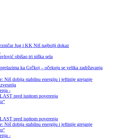
ezničar Jug i KK Niš najbolji dokaz
.
vlović obišao tri niška sela
relazima ka Grčkoj – očekuju se velika zadržavanja
Niš dobija stabilnu energiju i jeftinije grejanje
zvesnija
enja -
i VLAST pred ispitom poverenja
tu“
i VLAST pred ispitom poverenja
Niš dobija stabilnu energiju i jeftinije grejanje
tu“
enja -