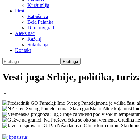
Kuršumlija
Pirot
Babušnica
Bela Palanka
Dimitrovgrad
Aleksinac
Ražanj
Sokobanja
Kontakt
Vesti juga Srbije, politika, turi
...