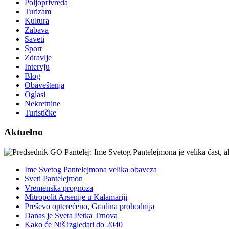
Poljoprivreda
Turizam
Kultura
Zabava
Saveti
Sport
Zdravlje
Intervju
Blog
Obaveštenja
Oglasi
Nekretnine
Turističke
Aktuelno
Ime Svetog Pantelejmona velika obaveza
Sveti Pantelejmon
Vremenska prognoza
Mitropolit Arsenije u Kalamariji
Preševo opterećeno, Gradina prohodnija
Danas je Sveta Petka Trnova
Kako će Niš izgledati do 2040