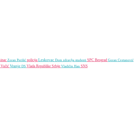
Leskovac
sinac
policija
SPC
Beograd
Zoran Perišić
Dom zdravlja
studenti
Goran Cvetanović
Vranje
 Vučić
Vlada Republike Srbije
SNS
DS
Vladičin Han