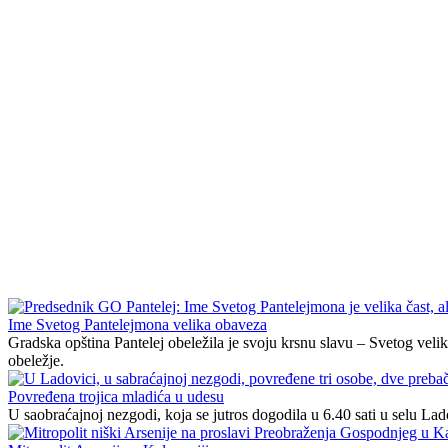
Ime Svetog Pantelejmona velika obaveza
Gradska opština Pantelej obeležila je svoju krsnu slavu – Svetog veli
obeležje.
Povređena trojica mladića u udesu
U saobraćajnoj nezgodi, koja se jutros dogodila u 6.40 sati u selu La