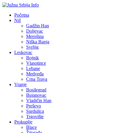
Početna
Niš
Gadžin Han
Doljevac
Merošina
Niška Banja
Svrljig
Leskovac
Bojnik
Vlasotince
Lebane
Medveđa
Crna Trava
Vranje
Bosilegrad
Bujanovac
Vladičin Han
Preševo
Surdulica
Trgovište
Prokuplje
Blace
Žitorađa