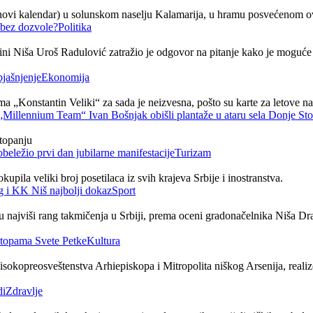
 (novi kalendar) u solunskom naselju Kalamarija, u hramu posvećeno
Politika
ni Niša Uroš Radulović zatražio je odgovor na pitanje kako je moguće 
Ekonomija
 „Konstantin Veliki“ za sada je neizvesna, pošto su karte za letove nak
topanju
Turizam
upila veliki broj posetilaca iz svih krajeva Srbije i inostranstva.
Sport
ajviši rang takmičenja u Srbiji, prema oceni gradonačelnika Niša Drag
Kultura
kopreosveštenstva Arhiepiskopa i Mitropolita niškog Arsenija, realiz
Zdravlje