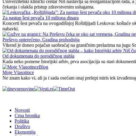
Univerzitetski klinički centar Niš nastavlja sa reorganizacijom rada,
čekanja i olakša pristup zdravstvenim uslugama.
Za nastup šest pevača 10 miliona dinara
Koncerti šest pevača na ovogodišnjoj Roštiljijadi Leskovac koštaće ok
nabavki.
Preševo opterećeno, Gradina prohodnija
Vikend je doneo pojačan saobraćaj na graničnim prelazima na jugu Srb
Od dokumenata do porodičnog stabla
Kada neko pomene Istorijski arhiv, prva asocijacija su stari dokumenti,
Blog
Moje Vlasotince
Ne znam kako vi, ali ja i sada osećam onaj prelepi miris tek izvađeno
Novosti
Crna hronika
Politika
Društvo
Ekonomija