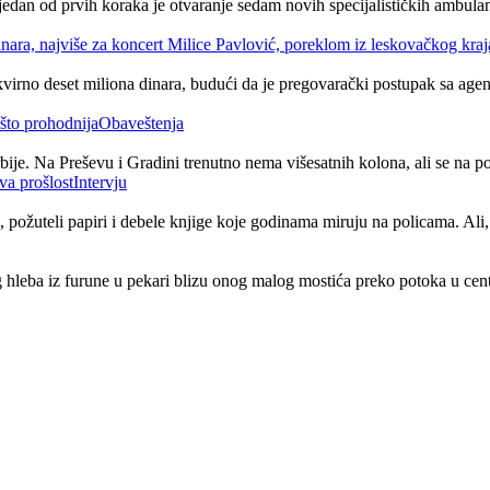
 a jedan od prvih koraka je otvaranje sedam novih specijalističkih ambu
virno deset miliona dinara, budući da je pregovarački postupak sa agenc
Obaveštenja
ije. Na Preševu i Gradini trenutno nema višesatnih kolona, ali se na p
Intervju
 požuteli papiri i debele knjige koje godinama miruju na policama. Ali, 
g hleba iz furune u pekari blizu onog malog mostića preko potoka u cent