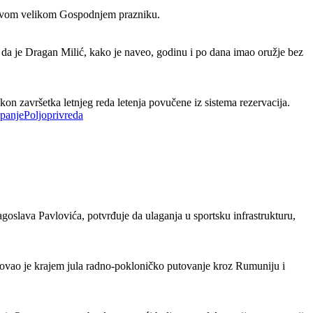
m ovom velikom Gospodnjem prazniku.
da je Dragan Milić, kako je naveo, godinu i po dana imao oružje bez
on završetka letnjeg reda letenja povučene iz sistema rezervacija.
Poljoprivreda
oslava Pavlovića, potvrđuje da ulaganja u sportsku infrastrukturu,
ovao je krajem jula radno-pokloničko putovanje kroz Rumuniju i