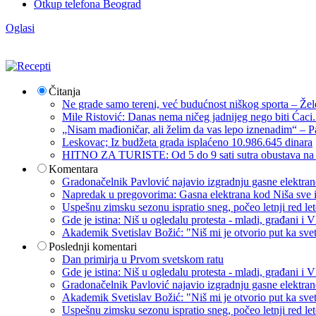
Otkup telefona Beograd
Oglasi
Čitanja
Ne grade samo tereni, već budućnost niškog sporta – Žel
Mile Ristović: Danas nema ničeg jadnijeg nego biti Ćaci
„Nisam mađioničar, ali želim da vas lepo iznenadim“ – Pa
Leskovac; Iz budžeta grada isplaćeno 10.986.645 dinara
HITNO ZA TURISTE: Od 5 do 9 sati sutra obustava na p
Komentara
Gradonačelnik Pavlović najavio izgradnju gasne elektrane: 
Napredak u pregovorima: Gasna elektrana kod Niša sve i
Uspešnu zimsku sezonu ispratio sneg, počeo letnji red let
Gde je istina: Niš u ogledalu protesta - mladi, građani 
Akademik Svetislav Božić: "Niš mi je otvorio put ka sve
Poslednji komentari
Dan primirja u Prvom svetskom ratu
Gde je istina: Niš u ogledalu protesta - mladi, građani 
Gradonačelnik Pavlović najavio izgradnju gasne elektrane: 
Akademik Svetislav Božić: "Niš mi je otvorio put ka sve
Uspešnu zimsku sezonu ispratio sneg, počeo letnji red let