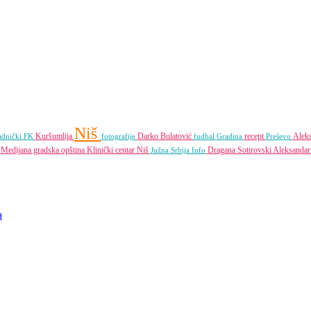
Niš
Kuršumlija
Darko Bulatović
recept
Alek
adnički FK
fotografije
fudbal
Gradina
Preševo
Medijana gradska opština
Klinički centar Niš
Dragana Sotirovski
Aleksandar
S
Južna Srbija Info
a