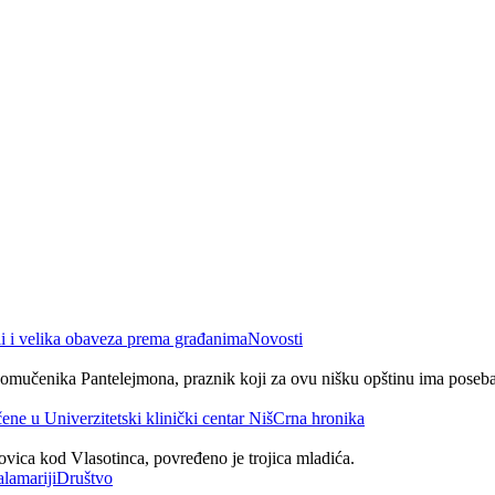
Novosti
komučenika Pantelejmona, praznik koji za ovu nišku opštinu ima poseban
Crna hronika
dovica kod Vlasotinca, povređeno je trojica mladića.
Društvo