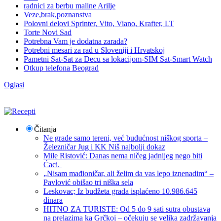
radnici za berbu maline Arilje
Veze,brak,poznanstva
Polovni delovi Sprinter, Vito, Viano, Krafter, LT
Torte Novi Sad
Potrebna Vam je dodatna zarada?
Potrebni mesari za rad u Sloveniji i Hrvatskoj
Pametni Sat-Sat za Decu sa lokacijom-SIM Sat-Smart Watch
Otkup telefona Beograd
Oglasi
Čitanja
Ne grade samo tereni, već budućnost niškog sporta –
Železničar Jug i KK Niš najbolji dokaz
Mile Ristović: Danas nema ničeg jadnijeg nego biti
Ćaci.
„Nisam mađioničar, ali želim da vas lepo iznenadim“ –
Pavlović obišao tri niška sela
Leskovac; Iz budžeta grada isplaćeno 10.986.645
dinara
HITNO ZA TURISTE: Od 5 do 9 sati sutra obustava
na prelazima ka Grčkoj – očekuju se velika zadržavanja