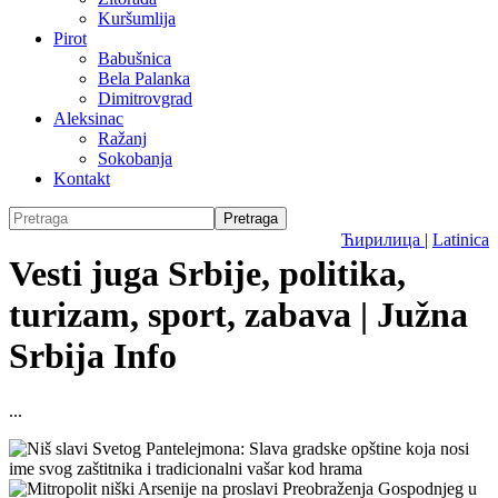
Kuršumlija
Pirot
Babušnica
Bela Palanka
Dimitrovgrad
Aleksinac
Ražanj
Sokobanja
Kontakt
Ћирилица
|
Latinica
Vesti juga Srbije, politika,
turizam, sport, zabava | Južna
Srbija Info
...