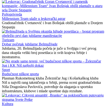
Poljoprivreda
Millennium Team ulaže u leskovački agrar
Gradonačelnik Cvetanović i Ivan Bošnjak obišli plantaže u Donjem
Stopanju
Turizam
Dobar početak jubilarne Belmužijade
Jubilarna, 20. Belmužijada počela je juče u Svrljigu i već prvog
dana okupila veliki broj posetilaca iz svih krajeva Srbije i
inostranstva.
Sport
Budućnost niškog sporta
Plasman Rukometnog kluba Železničar Jug i Košarkaškog kluba
Niš u najviši rang takmičenja u Srbiji, prema oceni gradonačelnika
Niša Dragoslava Pavlovića, potvrđuje da ulaganja u sportsku
infrastrukturu, klubove i mlade sportiste daju rezultate.
Kultura