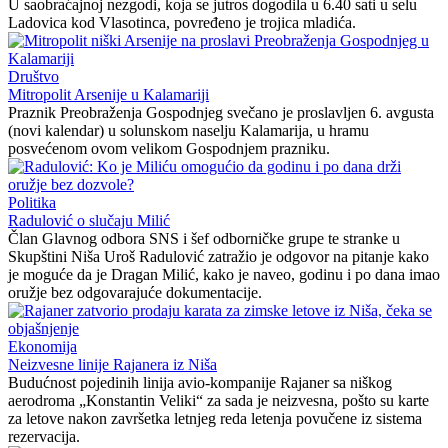
U saobraćajnoj nezgodi, koja se jutros dogodila u 6.40 sati u selu
Ladovica kod Vlasotinca, povređeno je trojica mladića.
Društvo
Mitropolit Arsenije u Kalamariji
Praznik Preobraženja Gospodnjeg svečano je proslavljen 6. avgusta
(novi kalendar) u solunskom naselju Kalamarija, u hramu
posvećenom ovom velikom Gospodnjem prazniku.
Politika
Radulović o slučaju Milić
Član Glavnog odbora SNS i šef odborničke grupe te stranke u
Skupštini Niša Uroš Radulović zatražio je odgovor na pitanje kako
je moguće da je Dragan Milić, kako je naveo, godinu i po dana imao
oružje bez odgovarajuće dokumentacije.
Ekonomija
Neizvesne linije Rajanera iz Niša
Budućnost pojedinih linija avio-kompanije Rajaner sa niškog
aerodroma „Konstantin Veliki“ za sada je neizvesna, pošto su karte
za letove nakon završetka letnjeg reda letenja povučene iz sistema
rezervacija.