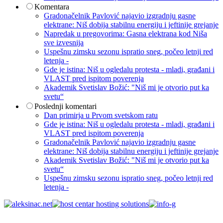
Komentara
Gradonačelnik Pavlović najavio izgradnju gasne
elektrane: Niš dobija stabilnu energiju i jeftinije grejanje
Napredak u pregovorima: Gasna elektrana kod Niša
sve izvesnija
Uspešnu zimsku sezonu ispratio sneg, počeo letnji red
letenja -
Gde je istina: Niš u ogledalu protesta - mladi, građani i
VLAST pred ispitom poverenja
Akademik Svetislav Božić: "Niš mi je otvorio put ka
svetu“
Poslednji komentari
Dan primirja u Prvom svetskom ratu
Gde je istina: Niš u ogledalu protesta - mladi, građani i
VLAST pred ispitom poverenja
Gradonačelnik Pavlović najavio izgradnju gasne
elektrane: Niš dobija stabilnu energiju i jeftinije grejanje
Akademik Svetislav Božić: "Niš mi je otvorio put ka
svetu“
Uspešnu zimsku sezonu ispratio sneg, počeo letnji red
letenja -