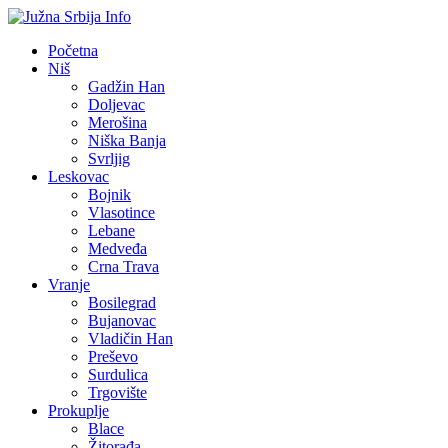
Početna
Niš
Gadžin Han
Doljevac
Merošina
Niška Banja
Svrljig
Leskovac
Bojnik
Vlasotince
Lebane
Medveđa
Crna Trava
Vranje
Bosilegrad
Bujanovac
Vladičin Han
Preševo
Surdulica
Trgovište
Prokuplje
Blace
Žitorađa