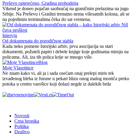
Preševo opterećeno, Gradina prohodnija
Vikend je doneo pojačan saobraćaj na graničnim prelazima na jugu
Srbije. Na Preševu i Gradini trenutno nema višesatnih kolona, ali se
na pojedinim terminalima čeka do sat vremena.
Intervju
Od dokumenata do porodičnog stabla
Kada neko pomene Istorijski arhiv, prva asocijacija su stari
dokumenti, požuteli papiri i debele knjige koje godinama miruju na
policama. Ali, iza tih polica krije se mnogo više.
Blog
Moje Vlasotince
Ne znam kako vi, ali ja i sada osećam onaj prelepi miris tek
izvađenog hleba iz furune u pekari blizu onog malog mostića preko
potoka u centru varošice koji dolazi negde iz dalekih brda
Novosti
Crna hronika
Politika
Društvo