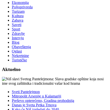
Ekonomija
Poljoprivreda
Turizam
Kultura
Zabava
Saveti
Sport
Zdravlje
Intervju
Blog
Obaveštenja
Oglasi
Nekretnine
Turističke
Aktuelno
Sveti Pantelejmon
Mitropolit Arsenije u Kalamariji
Preševo opterećeno, Gradina prohodnija
Danas je Sveta Petka Trnova
Kako će Niš izgledati do 2040