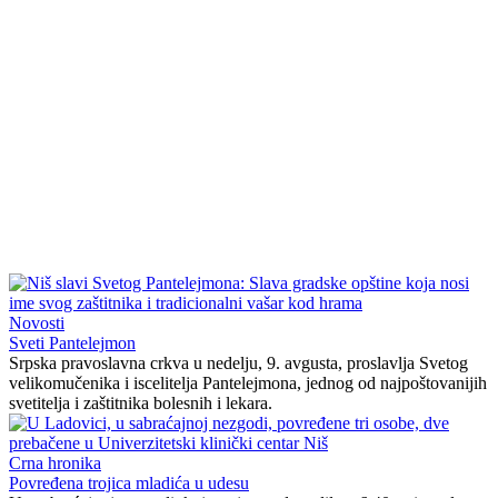
Novosti
Sveti Pantelejmon
Srpska pravoslavna crkva u nedelju, 9. avgusta, proslavlja Svetog
velikomučenika i iscelitelja Pantelejmona, jednog od najpoštovanijih
svetitelja i zaštitnika bolesnih i lekara.
Crna hronika
Povređena trojica mladića u udesu