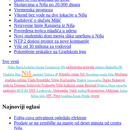
Školarcima u Nišu po 20.000 dinara
Vremenska prognoza
Vikend bez vode na dve lokacije u Nišu
Radulović o slučaju Milić
Neizvesne linije Rajanera iz Niša
Povređena trojica mladića u udesu
Novi studentski dom menja sliku smeštaja u Nišu
NTP 2 donosi prostor za nove kompanije
Više od 30 miliona za vodovod
Polomljene prskalice na Gradskom trgu
Sve vesti
saobraćajna nezgoda
Niška Banja
košarka
Goran Cvetanović
DS
ubistvo
Radnički FK
Niš
Klinički centar Niš
Medijana
Vladičin Han
studenti
Tržnica JP
Skupština grada Niša
Vranje
gradska opština
Vlada Republike Srbije
Kuršumlija
Darko Bulatović
fotografije
policija
Dragana Sotirovski
Prokuplje
Niški kulturni centar
Beograd
Preševo
Dom zdravlja
Leskovac
saobraćaj
SNS
Aleksandar Vučić
Koronavirus
Aleksinac
MUP RS
fudbal
Južna
SPC
Pirot
recept
Srbija Info
Gradina
Zoran Perišić
Najnoviji oglasi
Folija,cuva privatnost ogledalo efektom
Prodaje se gg zemljište na manje od deset minuta od centra
Niša