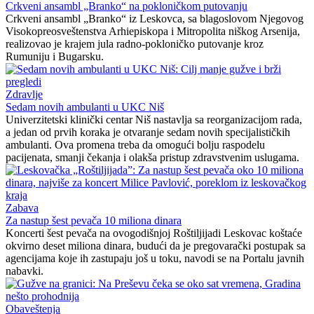
Crkveni ansambl „Branko“ na pokloničkom putovanju
Crkveni ansambl „Branko“ iz Leskovca, sa blagoslovom Njegovog
Visokopreosveštenstva Arhiepiskopa i Mitropolita niškog Arsenija,
realizovao je krajem jula radno-pokloničko putovanje kroz
Rumuniju i Bugarsku.
Zdravlje
Sedam novih ambulanti u UKC Niš
Univerzitetski klinički centar Niš nastavlja sa reorganizacijom rada,
a jedan od prvih koraka je otvaranje sedam novih specijalističkih
ambulanti. Ova promena treba da omogući bolju raspodelu
pacijenata, smanji čekanja i olakša pristup zdravstvenim uslugama.
Zabava
Za nastup šest pevača 10 miliona dinara
Koncerti šest pevača na ovogodišnjoj Roštiljijadi Leskovac koštaće
okvirno deset miliona dinara, budući da je pregovarački postupak sa
agencijama koje ih zastupaju još u toku, navodi se na Portalu javnih
nabavki.
Obaveštenja