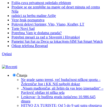
Folija,cuva privatnost ogledalo efektom
Prodaje se gg zemljište na manje od deset minuta od centra
Niša
radnici za berbu maline Arilje
Veze,brak,poznanstva
Polovni delovi Sprinter, Vito, Viano, Krafter, LT
Torte Novi Sad
Potrebna Vam je dodatna zarada?
Potrebni mesari za rad u Sloveniji i Hrvatskoj
Pametni Sat-Sat za Decu sa lokacijom-SIM Sat-Smart Watch
Otkup telefona Beograd
Oglasi
Čitanja
Ne grade samo tereni, već budućnost niškog sporta –
Železničar Jug i KK Niš najbolji dokaz
„Nisam mađioničar, ali želim da vas lepo iznenadim“ –
Pavlović obišao tri niška sela
Leskovac; Iz budžeta grada isplaćeno 10.986.645
dinara
HITNO ZA TURISTE: Od 5 do 9 sati sutra obustava