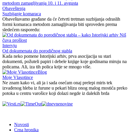
Obaveštenja
Suzbijanje komaraca
Obaveštavamo građane da će četvrti tretman suzbijanja odraslih
formi komaraca metodom zamagljivanja biti sproveden prema
sledećem rasporedu:
Intervju
Od dokumenata do porodičnog stabla
Kada neko pomene Istorijski arhiv, prva asocijacija su stari
dokumenti, požuteli papiri i debele knjige koje godinama miruju na
policama. Ali, iza tih polica krije se mnogo više.
Blog
Moje Vlasotince
Ne znam kako vi, ali ja i sada osećam onaj prelepi miris tek
izvađenog hleba iz furune u pekari blizu onog malog mostića preko
potoka u centru varošice koji dolazi negde iz dalekih brda
Novosti
Crna hronika