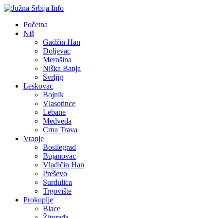
Početna
Niš
Gadžin Han
Doljevac
Merošina
Niška Banja
Svrljig
Leskovac
Bojnik
Vlasotince
Lebane
Medveđa
Crna Trava
Vranje
Bosilegrad
Bujanovac
Vladičin Han
Preševo
Surdulica
Trgovište
Prokuplje
Blace
Žitorađa