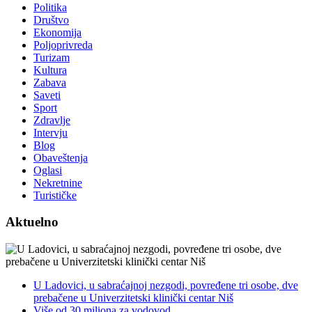
Politika
Društvo
Ekonomija
Poljoprivreda
Turizam
Kultura
Zabava
Saveti
Sport
Zdravlje
Intervju
Blog
Obaveštenja
Oglasi
Nekretnine
Turističke
Aktuelno
U Ladovici, u sabraćajnoj nezgodi, povređene tri osobe, dve
prebačene u Univerzitetski klinički centar Niš
Više od 30 miliona za vodovod