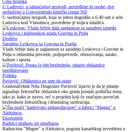
Crna hronika
U Ladovici, u sabraćajnoj nezgodi, povređene tri osobe, dve
prebačene u Univerzitetski klinički centar Niš
U saobraćajnoj nezgodi, koja se jutros dogodila u 6.40 sati u selu
Ladovica kod Vlasotinca, povređeno je trojica mladića.
Društvo
Saradnja Leskovca sa Gravina in Puglia
Vlada Srbije dala je saglasnost za saradnju Leskovca i Gravine in
Pulja u oblastima privrede, poljoprivrede, obrazovanja, nauke,
kulture i sporta.
Politika
Pavlović: Obilaznica ne sme da stane
Gradonačelnik Niša Dragoslav Pavlović izjavio je da je pitanje
izgradnje železničke obilaznice oko grada postalo politička tema,
iako je, kako je naveo, reč o projektu koji će značajno povećati
bezbednost železničkog i drumskog saobraćaja.
Ekonomija
Radnici strahuju od otpuštanja
Radnicima "Magne" u Aleksincu, pogona kanadskog investitora u