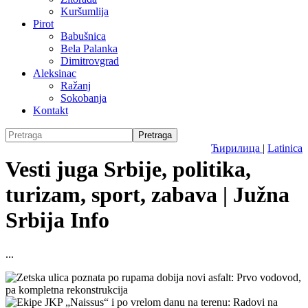
Kuršumlija
Pirot
Babušnica
Bela Palanka
Dimitrovgrad
Aleksinac
Ražanj
Sokobanja
Kontakt
Ћирилица
|
Latinica
Vesti juga Srbije, politika,
turizam, sport, zabava | Južna
Srbija Info
...