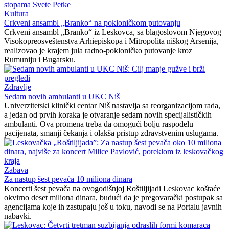
Kultura
Crkveni ansambl „Branko“ na pokloničkom putovanju
Crkveni ansambl „Branko“ iz Leskovca, sa blagoslovom Njegovog
Visokopreosveštenstva Arhiepiskopa i Mitropolita niškog Arsenija,
realizovao je krajem jula radno-pokloničko putovanje kroz
Rumuniju i Bugarsku.
Zdravlje
Sedam novih ambulanti u UKC Niš
Univerzitetski klinički centar Niš nastavlja sa reorganizacijom rada,
a jedan od prvih koraka je otvaranje sedam novih specijalističkih
ambulanti. Ova promena treba da omogući bolju raspodelu
pacijenata, smanji čekanja i olakša pristup zdravstvenim uslugama.
Zabava
Za nastup šest pevača 10 miliona dinara
Koncerti šest pevača na ovogodišnjoj Roštiljijadi Leskovac koštaće
okvirno deset miliona dinara, budući da je pregovarački postupak sa
agencijama koje ih zastupaju još u toku, navodi se na Portalu javnih
nabavki.