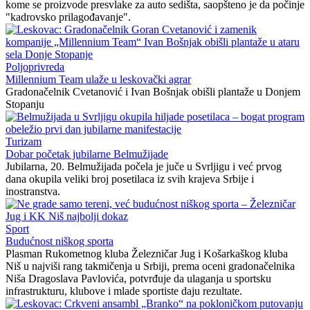
kome se proizvode presvlake za auto sedišta, saopšteno je da počinje
"kadrovsko prilagođavanje".
Poljoprivreda
Millennium Team ulaže u leskovački agrar
Gradonačelnik Cvetanović i Ivan Bošnjak obišli plantaže u Donjem
Stopanju
Turizam
Dobar početak jubilarne Belmužijade
Jubilarna, 20. Belmužijada počela je juče u Svrljigu i već prvog
dana okupila veliki broj posetilaca iz svih krajeva Srbije i
inostranstva.
Sport
Budućnost niškog sporta
Plasman Rukometnog kluba Železničar Jug i Košarkaškog kluba
Niš u najviši rang takmičenja u Srbiji, prema oceni gradonačelnika
Niša Dragoslava Pavlovića, potvrđuje da ulaganja u sportsku
infrastrukturu, klubove i mlade sportiste daju rezultate.