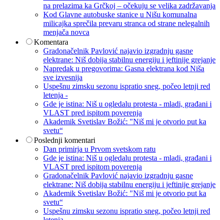
na prelazima ka Grčkoj – očekuju se velika zadržavanja
Kod Glavne autobuske stanice u Nišu komunalna
milicajka sprečila prevaru stranca od strane nelegalnih
menjača novca
Komentara
Gradonačelnik Pavlović najavio izgradnju gasne
elektrane: Niš dobija stabilnu energiju i jeftinije grejanje
Napredak u pregovorima: Gasna elektrana kod Niša
sve izvesnija
Uspešnu zimsku sezonu ispratio sneg, počeo letnji red
letenja -
Gde je istina: Niš u ogledalu protesta - mladi, građani i
VLAST pred ispitom poverenja
Akademik Svetislav Božić: "Niš mi je otvorio put ka
svetu“
Poslednji komentari
Dan primirja u Prvom svetskom ratu
Gde je istina: Niš u ogledalu protesta - mladi, građani i
VLAST pred ispitom poverenja
Gradonačelnik Pavlović najavio izgradnju gasne
elektrane: Niš dobija stabilnu energiju i jeftinije grejanje
Akademik Svetislav Božić: "Niš mi je otvorio put ka
svetu“
Uspešnu zimsku sezonu ispratio sneg, počeo letnji red
letenja -