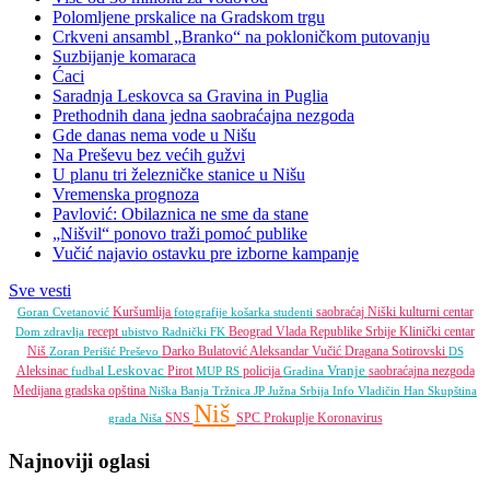
Polomljene prskalice na Gradskom trgu
Crkveni ansambl „Branko“ na pokloničkom putovanju
Suzbijanje komaraca
Ćaci
Saradnja Leskovca sa Gravina in Puglia
Prethodnih dana jedna saobraćajna nezgoda
Gde danas nema vode u Nišu
Na Preševu bez većih gužvi
U planu tri železničke stanice u Nišu
Vremenska prognoza
Pavlović: Obilaznica ne sme da stane
„Nišvil“ ponovo traži pomoć publike
Vučić najavio ostavku pre izborne kampanje
Sve vesti
Kuršumlija
saobraćaj
Niški kulturni centar
Goran Cvetanović
fotografije
košarka
studenti
recept
Beograd
Vlada Republike Srbije
Klinički centar
Dom zdravlja
ubistvo
Radnički FK
Niš
Darko Bulatović
Aleksandar Vučić
Dragana Sotirovski
Zoran Perišić
Preševo
DS
Leskovac
Vranje
Aleksinac
Pirot
policija
saobraćajna nezgoda
fudbal
MUP RS
Gradina
Medijana gradska opština
Niška Banja
Tržnica JP
Južna Srbija Info
Vladičin Han
Skupština
Niš
SNS
SPC
Prokuplje
Koronavirus
grada Niša
Najnoviji oglasi