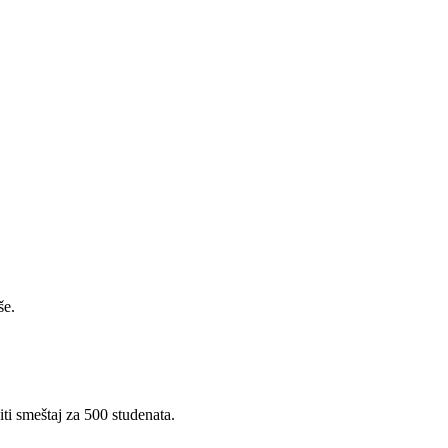
še.
ti smeštaj za 500 studenata.