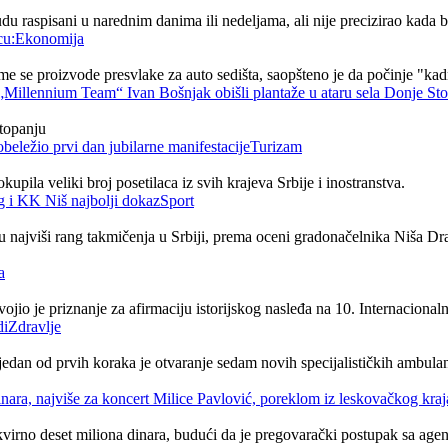
du raspisani u narednim danima ili nedeljama, ali nije precizirao kada 
Ekonomija
 se proizvode presvlake za auto sedišta, saopšteno je da počinje "kad
topanju
Turizam
upila veliki broj posetilaca iz svih krajeva Srbije i inostranstva.
Sport
ajviši rang takmičenja u Srbiji, prema oceni gradonačelnika Niša Drag
a
jio je priznanje za afirmaciju istorijskog nasleđa na 10. Internacional
Zdravlje
 a jedan od prvih koraka je otvaranje sedam novih specijalističkih ambu
virno deset miliona dinara, budući da je pregovarački postupak sa agenc