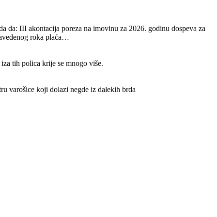
da da: III akontacija poreza na imovinu za 2026. godinu dospeva za
o navedenog roka plaća…
iza tih polica krije se mnogo više.
ru varošice koji dolazi negde iz dalekih brda