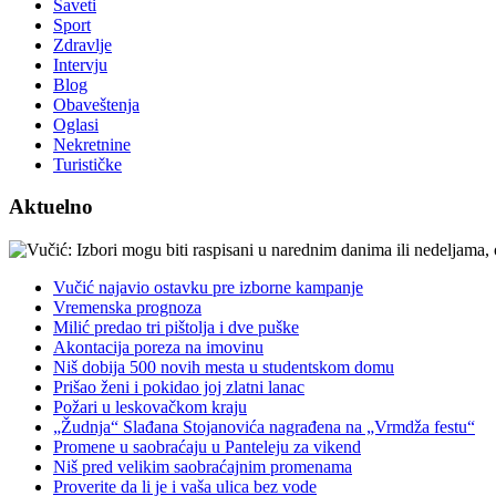
Saveti
Sport
Zdravlje
Intervju
Blog
Obaveštenja
Oglasi
Nekretnine
Turističke
Aktuelno
Vučić najavio ostavku pre izborne kampanje
Vremenska prognoza
Milić predao tri pištolja i dve puške
Akontacija poreza na imovinu
Niš dobija 500 novih mesta u studentskom domu
Prišao ženi i pokidao joj zlatni lanac
Požari u leskovačkom kraju
„Žudnja“ Slađana Stojanovića nagrađena na „Vrmdža festu“
Promene u saobraćaju u Panteleju za vikend
Niš pred velikim saobraćajnim promenama
Proverite da li je i vaša ulica bez vode