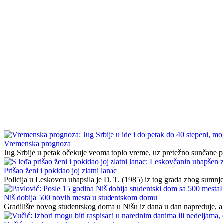
Vremenska prognoza
Jug Srbije u petak očekuje veoma toplo vreme, uz pretežno sunčane pe
Prišao ženi i pokidao joj zlatni lanac
Policija u Leskovcu uhapsila je D. T. (1985) iz tog grada zbog sumnje da
Niš dobija 500 novih mesta u studentskom domu
Gradilište novog studentskog doma u Nišu iz dana u dan napreduje, a 