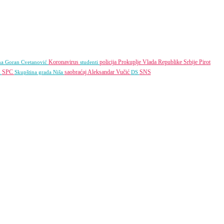
Koronavirus
policija
Prokuplje
Vlada Republike Srbije
Pirot
na
Goran Cvetanović
studenti
SPC
saobraćaj
Aleksandar Vučić
SNS
l
Skupština grada Niša
DS