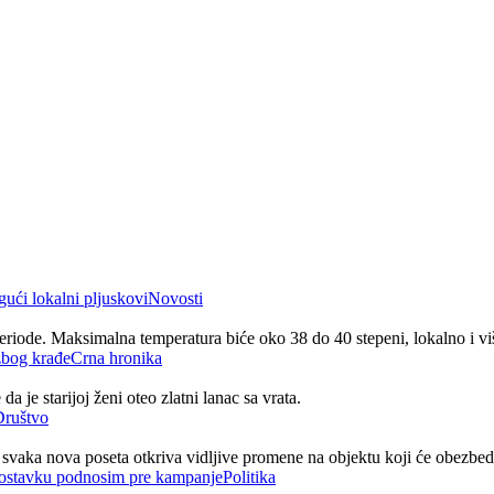
Novosti
riode. Maksimalna temperatura biće oko 38 do 40 stepeni, lokalno i vi
Crna hronika
 je starijoj ženi oteo zlatni lanac sa vrata.
Društvo
svaka nova poseta otkriva vidljive promene na objektu koji će obezbedi
Politika