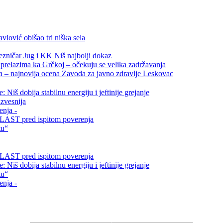
vlović obišao tri niška sela
ezničar Jug i KK Niš najbolji dokaz
relazima ka Grčkoj – očekuju se velika zadržavanja
ta – najnovija ocena Zavoda za javno zdravlje Leskovac
Niš dobija stabilnu energiju i jeftinije grejanje
zvesnija
enja -
i VLAST pred ispitom poverenja
tu“
i VLAST pred ispitom poverenja
Niš dobija stabilnu energiju i jeftinije grejanje
tu“
enja -