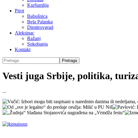
Kuršumlija
Pirot
Babušnica
Bela Palanka
Dimitrovgrad
Aleksinac
Ražanj
Sokobanja
Kontakt
Vesti juga Srbije, politika, turi
...