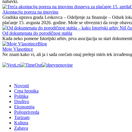
nabavki.
Akontacija poreza na imovinu
Gradska uprava grada Leskovca – Odeljenje za finansije – Odsek loka
plaćanje 15. avgusta 2026. godine. Mole se obveznici da svoje obave
Od dokumenata do porodičnog stabla
Kada neko pomene Istorijski arhiv, prva asocijacija su stari dokumenti,
Blog
Moje Vlasotince
Ne znam kako vi, ali ja i sada osećam onaj prelepi miris tek izvađeno
Novosti
Crna hronika
Politika
Društvo
Ekonomija
Poljoprivreda
Turizam
Kultura
Zabava