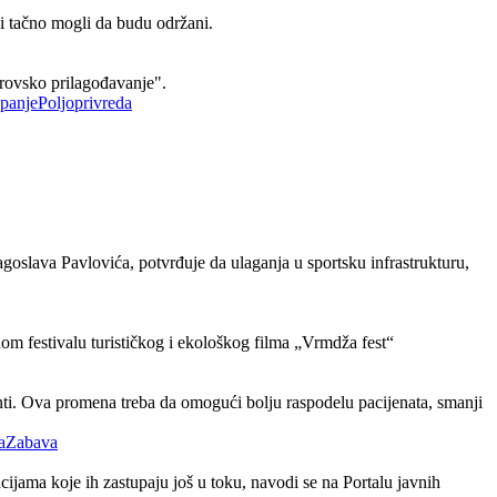
bi tačno mogli da budu održani.
rovsko prilagođavanje".
Poljoprivreda
oslava Pavlovića, potvrđuje da ulaganja u sportsku infrastrukturu,
nom festivalu turističkog i ekološkog filma „Vrmdža fest“
lanti. Ova promena treba da omogući bolju raspodelu pacijenata, smanji
Zabava
ijama koje ih zastupaju još u toku, navodi se na Portalu javnih