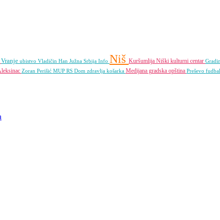
Niš
Vranje
ć
Kuršumlija
Niški kulturni centar
ubistvo
Vladičin Han
Južna Srbija Info
Gradi
leksinac
Medijana gradska opština
Zoran Perišić
MUP RS
Dom zdravlja
košarka
Preševo
fudba
a