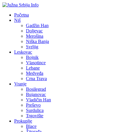
Početna
Niš
Gadžin Han
Doljevac
Merošina
Niška Banja
Svrljig
Leskovac
Bojnik
Vlasotince
Lebane
Medveđa
Crna Trava
Vranje
Bosilegrad
Bujanovac
Vladičin Han
Preševo
Surdulica
Trgovište
Prokuplje
Blace
Žitorađa