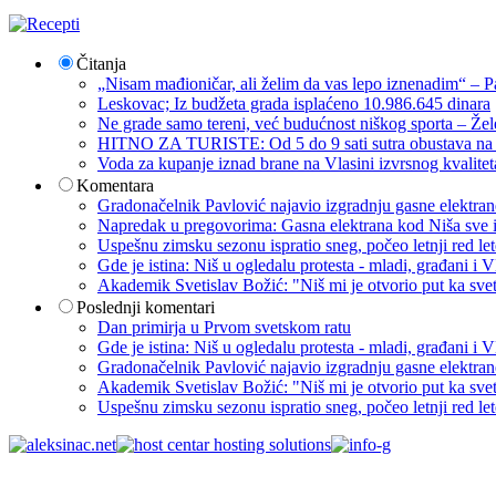
Čitanja
„Nisam mađioničar, ali želim da vas lepo iznenadim“ – Pa
Leskovac; Iz budžeta grada isplaćeno 10.986.645 dinara
Ne grade samo tereni, već budućnost niškog sporta – Žel
HITNO ZA TURISTE: Od 5 do 9 sati sutra obustava na p
Voda za kupanje iznad brane na Vlasini izvrsnog kvalite
Komentara
Gradonačelnik Pavlović najavio izgradnju gasne elektrane: 
Napredak u pregovorima: Gasna elektrana kod Niša sve i
Uspešnu zimsku sezonu ispratio sneg, počeo letnji red let
Gde je istina: Niš u ogledalu protesta - mladi, građani 
Akademik Svetislav Božić: "Niš mi je otvorio put ka sve
Poslednji komentari
Dan primirja u Prvom svetskom ratu
Gde je istina: Niš u ogledalu protesta - mladi, građani 
Gradonačelnik Pavlović najavio izgradnju gasne elektrane: 
Akademik Svetislav Božić: "Niš mi je otvorio put ka sve
Uspešnu zimsku sezonu ispratio sneg, počeo letnji red let