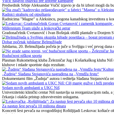
Vučić najavio ostavku pre izborne kampanje
Predsednik Srbije Aleksandar Vučić izjavio je da bi izbori mogli da bu
Radnici strahuju od otpuštanja
Radnicima "Magne" u Aleksincu, pogona kanadskog investitora u kome
Millennium Team ulaže u leskovački agrar
Gradonačelnik Cvetanović i Ivan Bošnjak obišli plantaže u Donjem S
Dobar početak jubilarne Belmužijade
Jubilarna, 20. Belmužijada počela je juče u Svrljigu i već prvog dana ok
Budućnost niškog sporta
Plasman Rukometnog kluba Železničar Jug i Košarkaškog kluba Niš u n
klubove i mlade sportiste daju rezultate.
Kultur
„Žudnja“ Slađana Stojanovića nagrađena na „Vrmdža festu“
Dokumentarni film „Žudnja“ autora i reditelja Slađana Stojanovića osvo
Sedam novih ambulanti u UKC Niš
Univerzitetski klinički centar Niš nastavlja sa reorganizacijom rada,
čekanja i olakša pristup zdravstvenim uslugama.
Za nastup šest pevača 10 miliona dinara
Koncerti šest pevača na ovogodišnjoj Roštiljijadi Leskovac koštaće ok