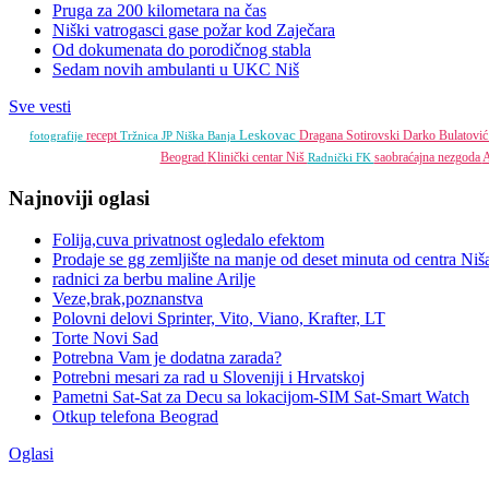
Pruga za 200 kilometara na čas
Niški vatrogasci gase požar kod Zaječara
Od dokumenata do porodičnog stabla
Sedam novih ambulanti u UKC Niš
Sve vesti
Leskovac
recept
Dragana Sotirovski
Darko Bulatovi
fotografije
Tržnica JP
Niška Banja
Beograd
Klinički centar Niš
saobraćajna nezgoda
A
Radnički FK
Najnoviji oglasi
Folija,cuva privatnost ogledalo efektom
Prodaje se gg zemljište na manje od deset minuta od centra Niš
radnici za berbu maline Arilje
Veze,brak,poznanstva
Polovni delovi Sprinter, Vito, Viano, Krafter, LT
Torte Novi Sad
Potrebna Vam je dodatna zarada?
Potrebni mesari za rad u Sloveniji i Hrvatskoj
Pametni Sat-Sat za Decu sa lokacijom-SIM Sat-Smart Watch
Otkup telefona Beograd
Oglasi