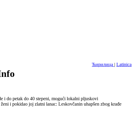
Ћирилица
|
Latinica
Info