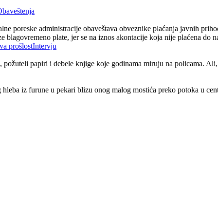
Obaveštenja
lne poreske administracije obaveštava obveznike plaćanja javnih priho
ze blagovremeno plate, jer se na iznos akontacije koja nije plaćena d
Intervju
 požuteli papiri i debele knjige koje godinama miruju na policama. Ali, 
g hleba iz furune u pekari blizu onog malog mostića preko potoka u cent