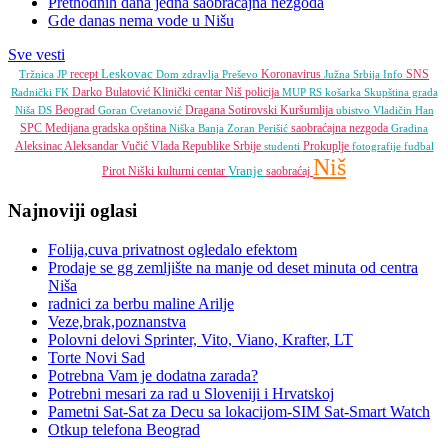
Prethodnih dana jedna saobraćajna nezgoda
Gde danas nema vode u Nišu
Sve vesti
Leskovac
recept
Koronavirus
SNS
Tržnica JP
Dom zdravlja
Preševo
Južna Srbija Info
Darko Bulatović
Klinički centar Niš
policija
Radnički FK
MUP RS
košarka
Skupština grada
Beograd
Dragana Sotirovski
Kuršumlija
Niša
DS
Goran Cvetanović
ubistvo
Vladičin Han
SPC
Medijana gradska opština
saobraćajna nezgoda
Niška Banja
Zoran Perišić
Gradina
Aleksinac
Aleksandar Vučić
Vlada Republike Srbije
Prokuplje
studenti
fotografije
fudbal
Niš
Vranje
Pirot
Niški kulturni centar
saobraćaj
Najnoviji oglasi
Folija,cuva privatnost ogledalo efektom
Prodaje se gg zemljište na manje od deset minuta od centra
Niša
radnici za berbu maline Arilje
Veze,brak,poznanstva
Polovni delovi Sprinter, Vito, Viano, Krafter, LT
Torte Novi Sad
Potrebna Vam je dodatna zarada?
Potrebni mesari za rad u Sloveniji i Hrvatskoj
Pametni Sat-Sat za Decu sa lokacijom-SIM Sat-Smart Watch
Otkup telefona Beograd