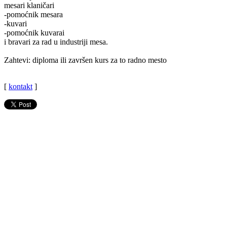
mesari klaničari
-pomoćnik mesara
-kuvari
-pomoćnik kuvarai
i bravari za rad u industriji mesa.
Zahtevi: diploma ili završen kurs za to radno mesto
[
kontakt
]