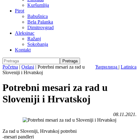
Kuršumlija
Pirot
Babušnica
Bela Palanka
Dimitrovgrad
Aleksinac
Ražanj
Sokobanja
Kontakt
Početna
|
Oglasi
|
Potrebni mesari za rad u
Ћирилица
|
Latinica
Sloveniji i Hrvatskoj
Potrebni mesari za rad u
Sloveniji i Hrvatskoj
08.11.2021.
Za rad u Sloveniji, Hrvatskoj potrebni
-mesari pandleri