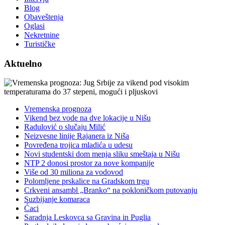
Blog
Obaveštenja
Oglasi
Nekretnine
Turističke
Aktuelno
Vremenska prognoza
Vikend bez vode na dve lokacije u Nišu
Radulović o slučaju Milić
Neizvesne linije Rajanera iz Niša
Povređena trojica mladića u udesu
Novi studentski dom menja sliku smeštaja u Nišu
NTP 2 donosi prostor za nove kompanije
Više od 30 miliona za vodovod
Polomljene prskalice na Gradskom trgu
Crkveni ansambl „Branko“ na pokloničkom putovanju
Suzbijanje komaraca
Ćaci
Saradnja Leskovca sa Gravina in Puglia