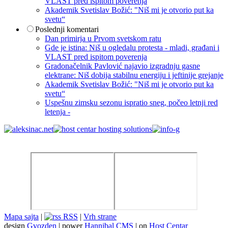
VLAST pred ispitom poverenja
Akademik Svetislav Božić: "Niš mi je otvorio put ka
svetu“
Poslednji komentari
Dan primirja u Prvom svetskom ratu
Gde je istina: Niš u ogledalu protesta - mladi, građani i
VLAST pred ispitom poverenja
Gradonačelnik Pavlović najavio izgradnju gasne
elektrane: Niš dobija stabilnu energiju i jeftinije grejanje
Akademik Svetislav Božić: "Niš mi je otvorio put ka
svetu“
Uspešnu zimsku sezonu ispratio sneg, počeo letnji red
letenja -
Mapa sajta
|
RSS
|
Vrh strane
design
Gvozden
| power
Hannibal CMS
| on
Host Centar