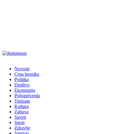
Novosti
Crna hronika
Politika
Društvo
Ekonomija
Poljoprivreda
Turizam
Kultura
Zabava
Saveti
Sport
Zdravlje
Intervju