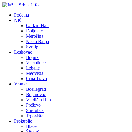
Početna
Niš
Gadžin Han
Doljevac
Merošina
Niška Banja
Svrljig
Leskovac
Bojnik
Vlasotince
Lebane
Medveđa
Crna Trava
Vranje
Bosilegrad
Bujanovac
Vladičin Han
Preševo
Surdulica
Trgovište
Prokuplje
Blace
Žitorađa