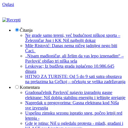
Oglasi
Čitanja
Ne grade samo tereni, već budućnost niškog sporta –
Železničar Jug i KK Niš najbolji dokaz
Mile Ristović: Danas nema ničeg jadnijeg nego biti
Ćaci.
„Nisam mađioničar, ali želim da vas lepo iznenadim“ –
Pavlović obišao tri niška sela
Leskovac; Iz budžeta grada isplaćeno 10.986.645
dinara
HITNO ZA TURISTE: Od 5 do 9 sati sutra obustava
na prelazima ka Grčkoj – očekuju se velika zadržavanja
Komentara
Gradonačelnik Pavlović najavio izgradnju gasne
elektrane: Niš dobija stabilnu energiju i jeftinije grejanje
Napredak u pregovorima: Gasna elektrana kod Niša
sve izvesnija
Uspešnu zimsku sezonu ispratio sneg, počeo letnji red
letenja -
Gde je istina: Niš u ogledalu protesta - mladi, građani i