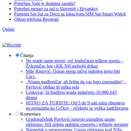
Potrebna Vam je dodatna zarada?
Potrebni mesari za rad u Sloveniji i Hrvatskoj
Pametni Sat-Sat za Decu sa lokacijom-SIM Sat-Smart Watch
Otkup telefona Beograd
Oglasi
Čitanja
Ne grade samo tereni, već budućnost niškog sporta –
Železničar Jug i KK Niš najbolji dokaz
Mile Ristović: Danas nema ničeg jadnijeg nego biti
Ćaci.
„Nisam mađioničar, ali želim da vas lepo iznenadim“ –
Pavlović obišao tri niška sela
Leskovac; Iz budžeta grada isplaćeno 10.986.645
dinara
HITNO ZA TURISTE: Od 5 do 9 sati sutra obustava
na prelazima ka Grčkoj – očekuju se velika zadržavanja
Komentara
Gradonačelnik Pavlović najavio izgradnju gasne
elektrane: Niš dobija stabilnu energiju i jeftinije grejanje
Napredak u pregovorima: Gasna elektrana kod Niša