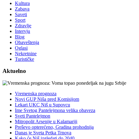
Kultura
Zabava
Saveti
Sport
Zdravlje
Intervju
Blog
Obaveštenja
Oglasi
Nekretnine
Turističke
Aktuelno
Vremenska prognoza
Novi GUP Niša pred Komisijom
Lekari UKC Niš u Supovcu
Ime Svetog Pantelejmona velika obaveza
Sveti Pantelejmon
Mitropolit Arsenije u Kalamariji
Preševo opterećeno, Gradina prohodnija
Danas je Sveta Petka Trnova
Kako će Niš izgledati do 2040