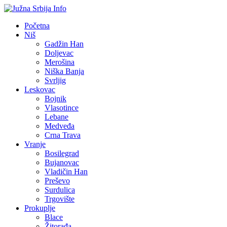
Početna
Niš
Gadžin Han
Doljevac
Merošina
Niška Banja
Svrljig
Leskovac
Bojnik
Vlasotince
Lebane
Medveđa
Crna Trava
Vranje
Bosilegrad
Bujanovac
Vladičin Han
Preševo
Surdulica
Trgovište
Prokuplje
Blace
Žitorađa