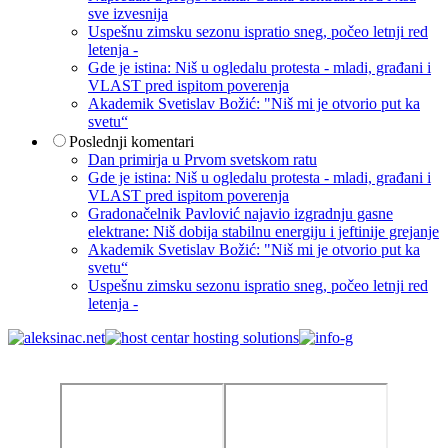
sve izvesnija
Uspešnu zimsku sezonu ispratio sneg, počeo letnji red
letenja -
Gde je istina: Niš u ogledalu protesta - mladi, građani i
VLAST pred ispitom poverenja
Akademik Svetislav Božić: "Niš mi je otvorio put ka
svetu“
Poslednji komentari
Dan primirja u Prvom svetskom ratu
Gde je istina: Niš u ogledalu protesta - mladi, građani i
VLAST pred ispitom poverenja
Gradonačelnik Pavlović najavio izgradnju gasne
elektrane: Niš dobija stabilnu energiju i jeftinije grejanje
Akademik Svetislav Božić: "Niš mi je otvorio put ka
svetu“
Uspešnu zimsku sezonu ispratio sneg, počeo letnji red
letenja -