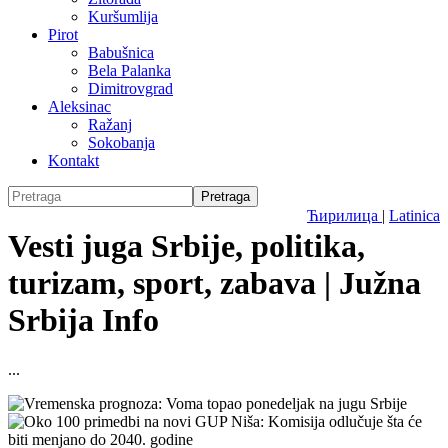
Kuršumlija
Pirot
Babušnica
Bela Palanka
Dimitrovgrad
Aleksinac
Ražanj
Sokobanja
Kontakt
Ћирилица
|
Latinica
Vesti juga Srbije, politika,
turizam, sport, zabava | Južna
Srbija Info
...