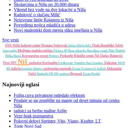
Školarcima u Nišu po 20.000 dinara
Vikend bez vode na dve lokacije u Nišu
Radulović o slučaju Milić
Neizvesne linije Rajanera iz Niša
Povređena trojica mladića u udesu
Novi studentski dom menja sliku smeštaja u Nišu
Sve vesti
SNS
Niški kulturni centar
Dragana Sotirovski
Vlada Republike Srbije
Južna Srbija Info
Vranje
Medijana gradska opština
fotografije
Tržnica JP
Dom zdravlja
Skupština grada Niša
Koronavirus
recept
Prokuplje
Klinički centar Niš
Darko Bulatović
Niška Banja
Preševo
Niš
Leskovac
Pirot
SPC
saobraćaj
Kuršumlija
Aleksinac
Vladičin Han
Gradina
MUP
policija
saobraćajna nezgoda
Aleksandar
RS
košarka
ubistvo
Goran Cvetanović
fudbal
Vučić
Beograd
Radnički FK
DS
studenti
Zoran Perišić
Najnoviji oglasi
Folija,cuva privatnost ogledalo efektom
Prodaje se gg zemljište na manje od deset minuta od centra
Niša
radnici za berbu maline Arilje
Veze,brak,poznanstva
Polovni delovi Sprinter, Vito, Viano, Krafter, LT
Torte Novi Sad