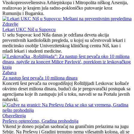
Visokopreosveštenstva Arhiepiskopa i Mitropolita niškog Arsenija,
realizovao je krajem jula radno-pokloničko putovanje kroz
Rumuniju i Bugarsku.
Zdravlje
Lekari UKC Niš u Supovcu
U selu Supovac kod Niša danas je održana deveta akcija
preventivnih kardioloških pregleda, u kojoj su učestvovali lekari i
medicinsko osoblje Univerzitetskog kliničkog centra Niš, kao i
mladi lekari i studenti medicine.
Zabava
Za nastup šest pevača 10 miliona dinara
Koncerti šest pevača na ovogodišnjoj Roštiljijadi Leskovac koštaće
okvirno deset miliona dinara, budući da je pregovarački postupak sa
agencijama koje ih zastupaju još u toku, navodi se na Portalu javnih
nabavki.
Obaveštenja
Preševo opterećeno, Gradina prohodnija
Vikend je doneo pojačan saobraćaj na graničnim prelazima na jugu
Srbije. Na Preševu i Gradini trenutno nema višesatnih kolona, ali se