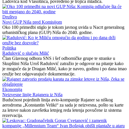
Ladovica kod Vlasotinca, povređeno je trojica mladića.
Društvo
Novi GUP Niša pred Komisijom
Oko 100 primedbi stiglo je tokom javnog uvida u Nacrt generalnog
urbanističkog plana (GUP) Niša do 2040. godine.
Politika
Radulović o slučaju Milić
Član Glavnog odbora SNS i šef odborničke grupe te stranke u
Skupštini Niša Uroš Radulović zatražio je odgovor na pitanje kako
je moguće da je Dragan Milić, kako je naveo, godinu i po dana imao
oružje bez odgovarajuće dokumentacije.
Ekonomija
Neizvesne linije Rajanera iz Niša
Budućnost pojedinih linija avio-kompanije Rajaner sa niškog
aerodroma „Konstantin Veliki“ za sada je neizvesna, pošto su karte
za letove nakon završetka letnjeg reda letenja povučene iz sistema
rezervacija.