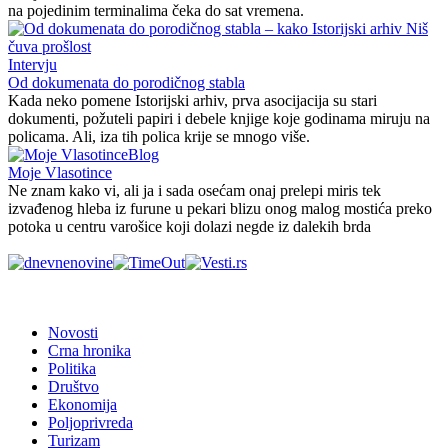
na pojedinim terminalima čeka do sat vremena.
Intervju
Od dokumenata do porodičnog stabla
Kada neko pomene Istorijski arhiv, prva asocijacija su stari
dokumenti, požuteli papiri i debele knjige koje godinama miruju na
policama. Ali, iza tih polica krije se mnogo više.
Blog
Moje Vlasotince
Ne znam kako vi, ali ja i sada osećam onaj prelepi miris tek
izvađenog hleba iz furune u pekari blizu onog malog mostića preko
potoka u centru varošice koji dolazi negde iz dalekih brda
Novosti
Crna hronika
Politika
Društvo
Ekonomija
Poljoprivreda
Turizam