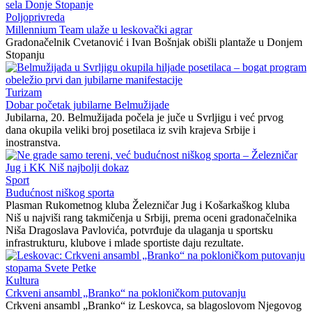
Poljoprivreda
Millennium Team ulaže u leskovački agrar
Gradonačelnik Cvetanović i Ivan Bošnjak obišli plantaže u Donjem
Stopanju
Turizam
Dobar početak jubilarne Belmužijade
Jubilarna, 20. Belmužijada počela je juče u Svrljigu i već prvog
dana okupila veliki broj posetilaca iz svih krajeva Srbije i
inostranstva.
Sport
Budućnost niškog sporta
Plasman Rukometnog kluba Železničar Jug i Košarkaškog kluba
Niš u najviši rang takmičenja u Srbiji, prema oceni gradonačelnika
Niša Dragoslava Pavlovića, potvrđuje da ulaganja u sportsku
infrastrukturu, klubove i mlade sportiste daju rezultate.
Kultura
Crkveni ansambl „Branko“ na pokloničkom putovanju
Crkveni ansambl „Branko“ iz Leskovca, sa blagoslovom Njegovog