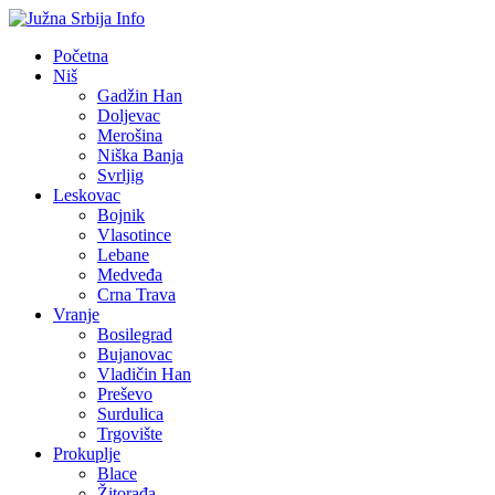
Početna
Niš
Gadžin Han
Doljevac
Merošina
Niška Banja
Svrljig
Leskovac
Bojnik
Vlasotince
Lebane
Medveđa
Crna Trava
Vranje
Bosilegrad
Bujanovac
Vladičin Han
Preševo
Surdulica
Trgovište
Prokuplje
Blace
Žitorađa