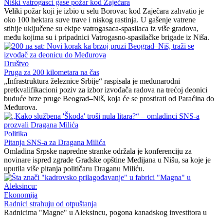
Niški vatrogasci gase požar kod Zaječara
Veliki požar koji je izbio u selu Borovac kod Zaječara zahvatio je
oko 100 hektara suve trave i niskog rastinja. U gašenje vatrene
stihije uključene su ekipe vatrogasaca-spasilaca iz više gradova,
među kojima su i pripadnici Vatrogasno-spasilačke brigade iz Niša.
Društvo
Pruga za 200 kilometara na čas
„Infrastruktura železnice Srbije“ raspisala je međunarodni
pretkvalifikacioni poziv za izbor izvođača radova na trećoj deonici
buduće brze pruge Beograd–Niš, koja će se prostirati od Paraćina do
Međurova.
Politika
Pitanja SNS-a za Dragana Milića
Omladina Srpske napredne stranke održala je konferenciju za
novinare ispred zgrade Gradske opštine Medijana u Nišu, sa koje je
uputila više pitanja političaru Draganu Miliću.
Ekonomija
Radnici strahuju od otpuštanja
Radnicima "Magne" u Aleksincu, pogona kanadskog investitora u