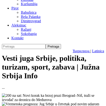
Kuršumlija
Pirot
Babušnica
Bela Palanka
Dimitrovgrad
Aleksinac
Ražanj
Sokobanja
Kontakt
Ћирилица
|
Latinica
Vesti juga Srbije, politika,
turizam, sport, zabava | Južna
Srbija Info
...