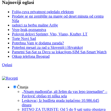
Najnoviji oglasi
Folija,cuva privatnost ogledalo efektom
Prodaje se gg zemljište na manje od deset minuta od centra
Niša
radnici za berbu maline Arilje
Veze,brak,poznanstva
Polovni delovi Sprinter, Vito, Viano, Krafter, LT
Torte Novi Sad
Potrebna Vam je dodatna zarada?
Potrebni mesari za rad u Sloveniji i Hrvatskoj
Pametni Sat-Sat za Decu sa lokacijom-SIM Sat-Smart Watch
Otkup telefona Beograd
Oglasi
Čitanja
„Nisam mađioničar, ali želim da vas lepo iznenadim“ –
Pavlović obišao tri niška sela
Leskovac; Iz budžeta grada isplaćeno 10.986.645
dinara
HITNO ZA TURISTE: Od 5 do 9 sati sutra obustava