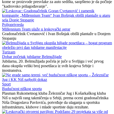
kome se proizvode presvlake za auto sedišta, saopšteno je da počinje
"kadrovsko prilagođavanje".
Poljoprivreda
Millennium Team ulaže u leskovački agrar
Gradonačelnik Cvetanović i Ivan Bošnjak obišli plantaže u Donjem
Stopanju
Turizam
Dobar početak jubilarne Belmužijade
Jubilarna, 20. Belmužijada počela je juče u Svrljigu i već prvog
dana okupila veliki broj posetilaca iz svih krajeva Srbije i
inostranstva.
Sport
Budućnost niškog sporta
Plasman Rukometnog kluba Železničar Jug i Košarkaškog kluba
Niš u najviši rang takmičenja u Srbiji, prema oceni gradonačelnika
Niša Dragoslava Pavlovića, potvrđuje da ulaganja u sportsku
infrastrukturu, klubove i mlade sportiste daju rezultate.