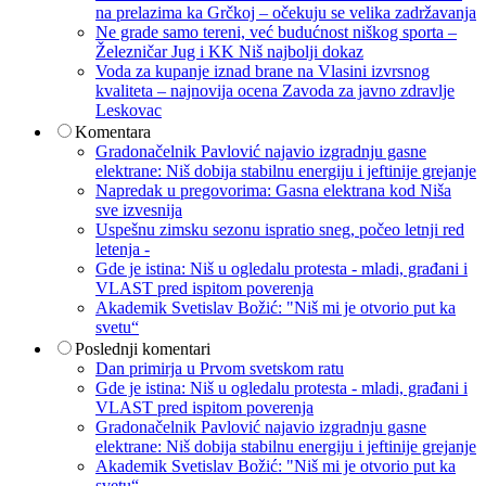
na prelazima ka Grčkoj – očekuju se velika zadržavanja
Ne grade samo tereni, već budućnost niškog sporta –
Železničar Jug i KK Niš najbolji dokaz
Voda za kupanje iznad brane na Vlasini izvrsnog
kvaliteta – najnovija ocena Zavoda za javno zdravlje
Leskovac
Komentara
Gradonačelnik Pavlović najavio izgradnju gasne
elektrane: Niš dobija stabilnu energiju i jeftinije grejanje
Napredak u pregovorima: Gasna elektrana kod Niša
sve izvesnija
Uspešnu zimsku sezonu ispratio sneg, počeo letnji red
letenja -
Gde je istina: Niš u ogledalu protesta - mladi, građani i
VLAST pred ispitom poverenja
Akademik Svetislav Božić: "Niš mi je otvorio put ka
svetu“
Poslednji komentari
Dan primirja u Prvom svetskom ratu
Gde je istina: Niš u ogledalu protesta - mladi, građani i
VLAST pred ispitom poverenja
Gradonačelnik Pavlović najavio izgradnju gasne
elektrane: Niš dobija stabilnu energiju i jeftinije grejanje
Akademik Svetislav Božić: "Niš mi je otvorio put ka
svetu“