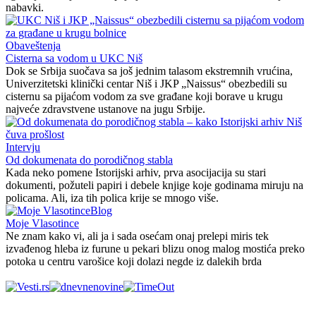
nabavki.
Obaveštenja
Cisterna sa vodom u UKC Niš
Dok se Srbija suočava sa još jednim talasom ekstremnih vrućina,
Univerzitetski klinički centar Niš i JKP „Naissus“ obezbedili su
cisternu sa pijaćom vodom za sve građane koji borave u krugu
najveće zdravstvene ustanove na jugu Srbije.
Intervju
Od dokumenata do porodičnog stabla
Kada neko pomene Istorijski arhiv, prva asocijacija su stari
dokumenti, požuteli papiri i debele knjige koje godinama miruju na
policama. Ali, iza tih polica krije se mnogo više.
Blog
Moje Vlasotince
Ne znam kako vi, ali ja i sada osećam onaj prelepi miris tek
izvađenog hleba iz furune u pekari blizu onog malog mostića preko
potoka u centru varošice koji dolazi negde iz dalekih brda