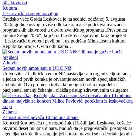
Kultura
Leskovački otvoreni paviljon
Gradsko veće Grada Leskovca je na sednici održanoj 5. avgusta
2026. godine usvojilo više odluka kojima se podržava realizacija
programskih aktivnosti u okviru zvaničnog programa „Prestonica
kulture Srbije 2026“, koji Grad Leskovac sprovodi kroz projekat
„Leskovački otvoreni paviljon“, uz podršku Ministarstva kulture
Republike Srbije. Ovim odlukama…
Zdravlje
Sedam novih ambulanti u UKC Niš
Univerzitetski klinički centar Niš nastavlja sa reorganizacijom rada,
a jedan od prvih koraka je otvaranje sedam novih specijalističkih
ambulanti. Ova promena treba da omogući bolju raspodelu
pacijenata, smanji čekanja i olakša pristup zdravstvenim uslugama.
Zabava
Za nastup šest pevača 10 miliona dinara
Koncerti šest pevača na ovogodišnjoj Roštiljijadi Leskovac koštaće
okvirno deset miliona dinara, budući da je pregovarački postupak sa
agencijama koje ih zastupaju još u toku, navodi se na Portalu javnih