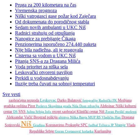
Pruga za 200 kilometara na čas
Vremenska prognoza
Niški vatrogasci gase požar kod Zaječara
Od dokumenata do porodičnog stabla
Sedam novih ambulanti u UKC Niš
Radnici strahuju od otpuštanja
Nanogice za prebijanje Čikaga
Penzionerima isporučeno 274.440 paketa
Nije bila nadležna, ali je reagovala
Cisterna sa vodom u UKC Niš
Pitanja SNS-a za Dragana Milića
Voda prioritet za niška sela
Leskovački otvoreni paviljon
Prekidi u vodosnabdevanju
Iluzije treba čuvati na sobnoj temperaturi
Sve vesti
Leskovac
saobraćajna nezgoda
Darko Bulatović
Medijana
fotografije
Radnički FK
gradska opština
Pirot
Aleksinac
Niški kulturni
Preševo
Skupština grada Niša
Dom zdravlja
centar
SNS
recept
saobraćaj
Klinički centar Niš
DS
Južna Srbija Info
Zoran Perišić
studenti
Aleksandar Vučić
Beograd
policija
Dragana
ubistvo
Niška Banja
MUP RS
Vladičin Han
Niš
Vranje
Sotirovski
Koronavirus
Prokuplje
SPC
Vlada
Gradina
fudbal
Tržnica JP
Republike Srbije
Kuršumlija
Goran Cvetanović
košarka