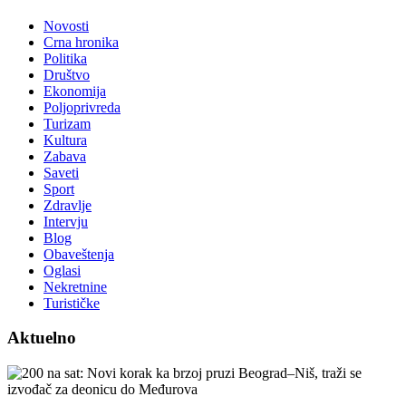
Novosti
Crna hronika
Politika
Društvo
Ekonomija
Poljoprivreda
Turizam
Kultura
Zabava
Saveti
Sport
Zdravlje
Intervju
Blog
Obaveštenja
Oglasi
Nekretnine
Turističke
Aktuelno