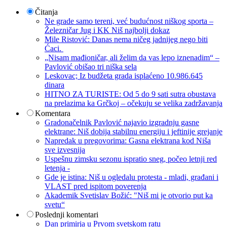
Čitanja
Ne grade samo tereni, već budućnost niškog sporta –
Železničar Jug i KK Niš najbolji dokaz
Mile Ristović: Danas nema ničeg jadnijeg nego biti
Ćaci.
„Nisam mađioničar, ali želim da vas lepo iznenadim“ –
Pavlović obišao tri niška sela
Leskovac; Iz budžeta grada isplaćeno 10.986.645
dinara
HITNO ZA TURISTE: Od 5 do 9 sati sutra obustava
na prelazima ka Grčkoj – očekuju se velika zadržavanja
Komentara
Gradonačelnik Pavlović najavio izgradnju gasne
elektrane: Niš dobija stabilnu energiju i jeftinije grejanje
Napredak u pregovorima: Gasna elektrana kod Niša
sve izvesnija
Uspešnu zimsku sezonu ispratio sneg, počeo letnji red
letenja -
Gde je istina: Niš u ogledalu protesta - mladi, građani i
VLAST pred ispitom poverenja
Akademik Svetislav Božić: "Niš mi je otvorio put ka
svetu“
Poslednji komentari
Dan primirja u Prvom svetskom ratu