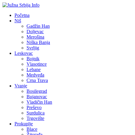
Početna
Niš
Gadžin Han
Doljevac
Merošina
Niška Banja
Svrljig
Leskovac
Bojnik
Vlasotince
Lebane
Medveđa
Crna Trava
Vranje
Bosilegrad
Bujanovac
Vladičin Han
Preševo
Surdulica
Trgovište
Prokuplje
Blace
Žitorađa