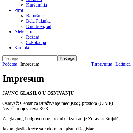
Kuršumlija
Pirot
Babušnica
Bela Palanka
Dimitrovgrad
Aleksinac
Ražanj
Sokobanja
Kontakt
Početna
|
Impresum
Ћирилица
|
Latinica
Impresum
JAVNO GLASILO U OSNIVANjU
Osnivač: Centar za istraživanje medijskog prostora (CIMP)
Niš, Čarnojevićeva 3/23
Za glavnog i odgovornog urednika izabran je Zdravko Stojnić
Javno glasilo kreće sa radom po upisu u Registar.