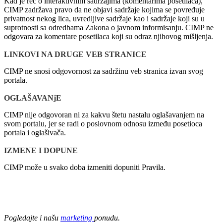
Kad je reč o interaktivnim sadržajima (komentarima posetilaca),
CIMP
zadržava pravo da ne objavi sadržaje kojima se povređuje
privatnost nekog lica, uvredljive sadržaje kao i sadržaje koji su u
suprotnosti sa odredbama Zakona o javnom informisanju.
CIMP
ne
odgovara za komentare posetilaca koji su odraz njihovog mišljenja.
LINKOVI NA DRUGE VEB STRANICE
CIMP
ne snosi odgovornost za sadržinu veb stranica izvan svog
portala.
OGLAŠAVANjE
CIMP
nije odgovoran ni za kakvu štetu nastalu oglašavanjem na
svom portalu, jer se radi o poslovnom odnosu između posetioca
portala i oglašivača.
IZMENE I DOPUNE
CIMP
može u svako doba izmeniti dopuniti Pravila.
Pogledajte i našu
marketing
ponudu.