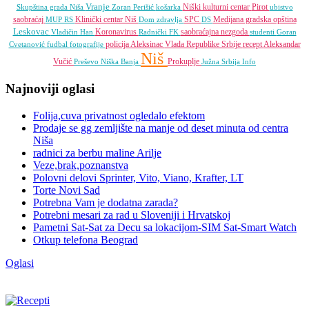
Vranje
Niški kulturni centar
Pirot
Skupština grada Niša
Zoran Perišić
košarka
ubistvo
saobraćaj
Klinički centar Niš
SPC
Medijana gradska opština
MUP RS
Dom zdravlja
DS
Leskovac
Koronavirus
saobraćajna nezgoda
Vladičin Han
Radnički FK
studenti
Goran
policija
Aleksinac
Vlada Republike Srbije
recept
Aleksandar
Cvetanović
fudbal
fotografije
Niš
Vučić
Prokuplje
Preševo
Niška Banja
Južna Srbija Info
Najnoviji oglasi
Folija,cuva privatnost ogledalo efektom
Prodaje se gg zemljište na manje od deset minuta od centra
Niša
radnici za berbu maline Arilje
Veze,brak,poznanstva
Polovni delovi Sprinter, Vito, Viano, Krafter, LT
Torte Novi Sad
Potrebna Vam je dodatna zarada?
Potrebni mesari za rad u Sloveniji i Hrvatskoj
Pametni Sat-Sat za Decu sa lokacijom-SIM Sat-Smart Watch
Otkup telefona Beograd
Oglasi