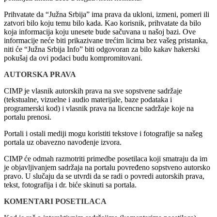
Prihvatate da “Južna Srbija” ima prava da ukloni, izmeni, pomeri ili
zatvori bilo koju temu bilo kada. Kao korisnik, prihvatate da bilo
koja informacija koju unesete bude sačuvana u našoj bazi. Ove
informacije neće biti prikazivane trećim licima bez vašeg pristanka,
niti će “Južna Srbija Info” biti odgovoran za bilo kakav hakerski
pokušaj da ovi podaci budu kompromitovani.
AUTORSKA PRAVA
CIMP je vlasnik autorskih prava na sve sopstvene sadržaje
(tekstualne, vizuelne i audio materijale, baze podataka i
programerski kod) i vlasnik prava na licencne sadržaje koje na
portalu prenosi.
Portali i ostali mediji mogu
koristiti tekstove i fotografije sa našeg
portala uz obavezno navođenje izvora.
CIMP će odmah razmotriti primedbe posetilaca koji smatraju da im
je objavljivanjem sadržaja na portalu povređeno sopstveno autorsko
pravo. U slučaju da se utvrdi da se radi o povredi autorskih prava,
tekst, fotografija i dr. biće skinuti sa portala.
KOMENTARI POSETILACA