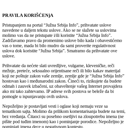
PRAVILA KORIŠĆENjA
Pristupanjem na portal “Južna Srbija Info”, prihvatate uslove
navedene u daljem tekstu uslove. Ako se ne slažete sa uslovima
molimo vas da ne pristupate i/ili koristite “Južna Srbija Info”.
Zadržavamo pravo da promenimo uslove bilo kada i obavestićemo
vas o tome, mada bi bilo mudro da sami proverite regulativnost
uslova dok koristite “Južna Srbija”. Smatramo da prihvatate ove
uslove.
Prihvatate da nećete slati uvredljive, vulgarne, kleveničke, reči
mržnje, preteće, seksualno orijentisane reči ili bilo kakav materijal
koji ne poštuje zakon vaše zemlje, zemlje gde je “Južna Srbija Info”
hostovan kao i međunarodni zakon. Čineći to, rizikujete da budete
odmah i zauvek izbačeni, uz obaveštenje vašeg Internet provajdera
ako mi tako zahtevamo. IP adrese svih postova se beleže da bi
pomogle u ispunjavanju ovih uslova.
Nepoželjno je postavljati vesti i oglase koji nemaju veze sa
tematikom sajta. Molimo da prilikom komentarisanja budete na temi,
bez vređanja. Čitaoci su posebno osetljivi na zloupotrebu imena (ne
pišite pod tuđim imenom) kao i pominjanje porodice. Nepoželjno je
pominjati imena dece u negativnom kontestu.