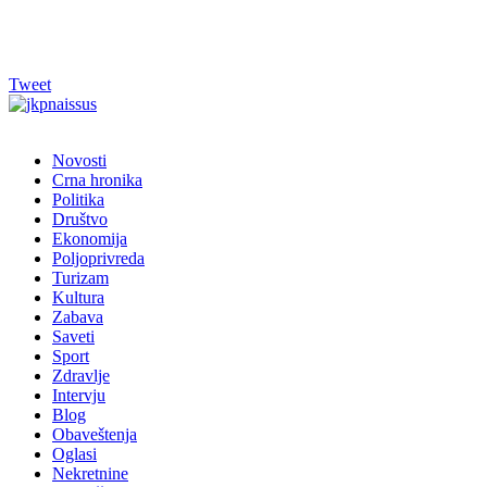
Tweet
Novosti
Crna hronika
Politika
Društvo
Ekonomija
Poljoprivreda
Turizam
Kultura
Zabava
Saveti
Sport
Zdravlje
Intervju
Blog
Obaveštenja
Oglasi
Nekretnine