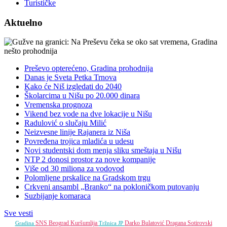
Turističke
Aktuelno
Preševo opterećeno, Gradina prohodnija
Danas je Sveta Petka Trnova
Kako će Niš izgledati do 2040
Školarcima u Nišu po 20.000 dinara
Vremenska prognoza
Vikend bez vode na dve lokacije u Nišu
Radulović o slučaju Milić
Neizvesne linije Rajanera iz Niša
Povređena trojica mladića u udesu
Novi studentski dom menja sliku smeštaja u Nišu
NTP 2 donosi prostor za nove kompanije
Više od 30 miliona za vodovod
Polomljene prskalice na Gradskom trgu
Crkveni ansambl „Branko“ na pokloničkom putovanju
Suzbijanje komaraca
Sve vesti
SNS
Beograd
Kuršumlija
Darko Bulatović
Dragana Sotirovski
Gradina
Tržnica JP