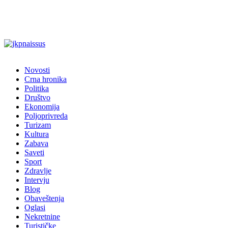
Novosti
Crna hronika
Politika
Društvo
Ekonomija
Poljoprivreda
Turizam
Kultura
Zabava
Saveti
Sport
Zdravlje
Intervju
Blog
Obaveštenja
Oglasi
Nekretnine
Turističke