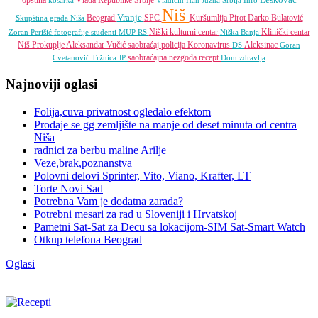
opština
Vlada Republike Srbije
košarka
Vladičin Han
Južna Srbija Info
Niš
Vranje
Beograd
SPC
Kuršumlija
Pirot
Darko Bulatović
Skupština grada Niša
Niški kulturni centar
Klinički centar
Zoran Perišić
fotografije
studenti
MUP RS
Niška Banja
Niš
Prokuplje
Aleksandar Vučić
saobraćaj
policija
Koronavirus
Aleksinac
DS
Goran
saobraćajna nezgoda
recept
Cvetanović
Tržnica JP
Dom zdravlja
Najnoviji oglasi
Folija,cuva privatnost ogledalo efektom
Prodaje se gg zemljište na manje od deset minuta od centra
Niša
radnici za berbu maline Arilje
Veze,brak,poznanstva
Polovni delovi Sprinter, Vito, Viano, Krafter, LT
Torte Novi Sad
Potrebna Vam je dodatna zarada?
Potrebni mesari za rad u Sloveniji i Hrvatskoj
Pametni Sat-Sat za Decu sa lokacijom-SIM Sat-Smart Watch
Otkup telefona Beograd
Oglasi