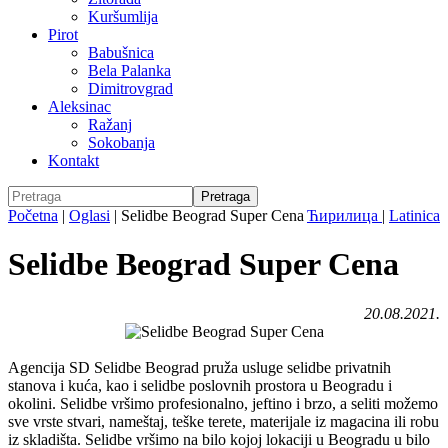
Kuršumlija
Pirot
Babušnica
Bela Palanka
Dimitrovgrad
Aleksinac
Ražanj
Sokobanja
Kontakt
Početna
|
Oglasi
|
Selidbe Beograd Super Cena
Ћирилица
|
Latinica
Selidbe Beograd Super Cena
20.08.2021.
Agencija SD Selidbe Beograd pruža usluge selidbe privatnih
stanova i kuća, kao i selidbe poslovnih prostora u Beogradu i
okolini. Selidbe vršimo profesionalno, jeftino i brzo, a seliti možemo
sve vrste stvari, nameštaj, teške terete, materijale iz magacina ili robu
iz skladišta. Selidbe vršimo na bilo kojoj lokaciji u Beogradu u bilo