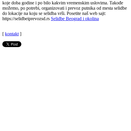
koje doba godine i po bilo kakvim vremenskim uslovima. Takođe
možemo, po potrebi, organizovati i prevoz putnika od mesta selidbe
do lokacije na koju se selidba vrši. Posetite naš web sajt:
https://selidbeiprevozsd.rs
Selidbe Beograd i okolina
[
kontakt
]