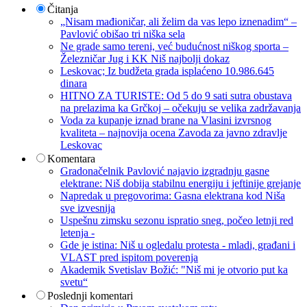
Čitanja
„Nisam mađioničar, ali želim da vas lepo iznenadim“ –
Pavlović obišao tri niška sela
Ne grade samo tereni, već budućnost niškog sporta –
Železničar Jug i KK Niš najbolji dokaz
Leskovac; Iz budžeta grada isplaćeno 10.986.645
dinara
HITNO ZA TURISTE: Od 5 do 9 sati sutra obustava
na prelazima ka Grčkoj – očekuju se velika zadržavanja
Voda za kupanje iznad brane na Vlasini izvrsnog
kvaliteta – najnovija ocena Zavoda za javno zdravlje
Leskovac
Komentara
Gradonačelnik Pavlović najavio izgradnju gasne
elektrane: Niš dobija stabilnu energiju i jeftinije grejanje
Napredak u pregovorima: Gasna elektrana kod Niša
sve izvesnija
Uspešnu zimsku sezonu ispratio sneg, počeo letnji red
letenja -
Gde je istina: Niš u ogledalu protesta - mladi, građani i
VLAST pred ispitom poverenja
Akademik Svetislav Božić: "Niš mi je otvorio put ka
svetu“
Poslednji komentari