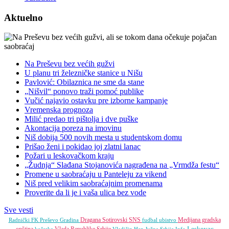
Aktuelno
Na Preševu bez većih gužvi
U planu tri železničke stanice u Nišu
Pavlović: Obilaznica ne sme da stane
„Nišvil“ ponovo traži pomoć publike
Vučić najavio ostavku pre izborne kampanje
Vremenska prognoza
Milić predao tri pištolja i dve puške
Akontacija poreza na imovinu
Niš dobija 500 novih mesta u studentskom domu
Prišao ženi i pokidao joj zlatni lanac
Požari u leskovačkom kraju
„Žudnja“ Slađana Stojanovića nagrađena na „Vrmdža festu“
Promene u saobraćaju u Panteleju za vikend
Niš pred velikim saobraćajnim promenama
Proverite da li je i vaša ulica bez vode
Sve vesti
Dragana Sotirovski
SNS
Medijana gradska
Radnički FK
Preševo
Gradina
fudbal
ubistvo
Leskovac