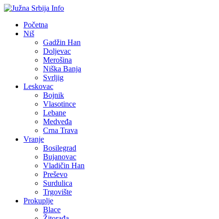
Početna
Niš
Gadžin Han
Doljevac
Merošina
Niška Banja
Svrljig
Leskovac
Bojnik
Vlasotince
Lebane
Medveđa
Crna Trava
Vranje
Bosilegrad
Bujanovac
Vladičin Han
Preševo
Surdulica
Trgovište
Prokuplje
Blace
Žitorađa