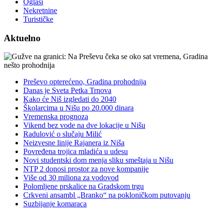
Oglasi
Nekretnine
Turističke
Aktuelno
Preševo opterećeno, Gradina prohodnija
Danas je Sveta Petka Trnova
Kako će Niš izgledati do 2040
Školarcima u Nišu po 20.000 dinara
Vremenska prognoza
Vikend bez vode na dve lokacije u Nišu
Radulović o slučaju Milić
Neizvesne linije Rajanera iz Niša
Povređena trojica mladića u udesu
Novi studentski dom menja sliku smeštaja u Nišu
NTP 2 donosi prostor za nove kompanije
Više od 30 miliona za vodovod
Polomljene prskalice na Gradskom trgu
Crkveni ansambl „Branko“ na pokloničkom putovanju
Suzbijanje komaraca