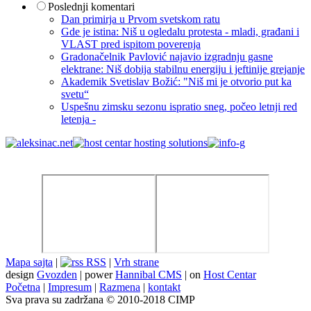
Poslednji komentari
Dan primirja u Prvom svetskom ratu
Gde je istina: Niš u ogledalu protesta - mladi, građani i
VLAST pred ispitom poverenja
Gradonačelnik Pavlović najavio izgradnju gasne
elektrane: Niš dobija stabilnu energiju i jeftinije grejanje
Akademik Svetislav Božić: "Niš mi je otvorio put ka
svetu“
Uspešnu zimsku sezonu ispratio sneg, počeo letnji red
letenja -
Mapa sajta
|
RSS
|
Vrh strane
design
Gvozden
| power
Hannibal CMS
| on
Host Centar
Početna
|
Impresum
|
Razmena
|
kontakt
Sva prava su zadržana © 2010-2018 CIMP