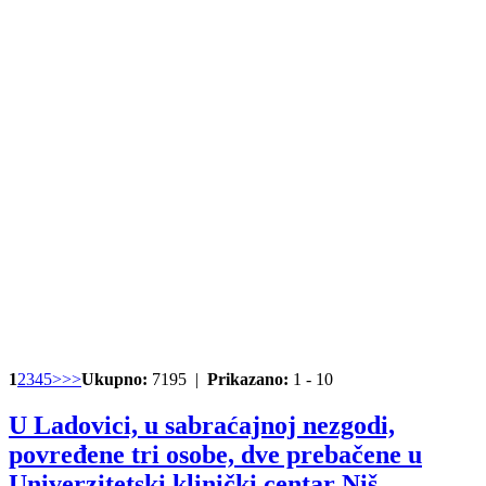
1
2
3
4
5
>
>>
Ukupno:
7195 |
Prikazano:
1 - 10
U Ladovici, u sabraćajnoj nezgodi,
povređene tri osobe, dve prebačene u
Univerzitetski klinički centar Niš