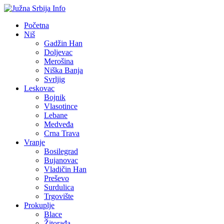
Početna
Niš
Gadžin Han
Doljevac
Merošina
Niška Banja
Svrljig
Leskovac
Bojnik
Vlasotince
Lebane
Medveđa
Crna Trava
Vranje
Bosilegrad
Bujanovac
Vladičin Han
Preševo
Surdulica
Trgovište
Prokuplje
Blace
Žitorađa