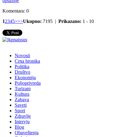
opširnije
Komentara: 0
1
2
3
4
5
>
>>
Ukupno:
7195 |
Prikazano:
1 - 10
Novosti
Crna hronika
Politika
Društvo
Ekonomija
Poljoprivreda
Turizam
Kultura
Zabava
Saveti
Sport
Zdravlje
Intervju
Blog
Obaveštenja