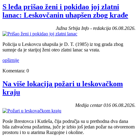
S leđa prišao ženi i pokidao joj zlatni
lanac: Leskovčanin uhapšen zbog krađe
Južna Srbija Info - redakcija 06.08.2026.
Policija u Leskovcu uhapsila je D. T. (1985) iz tog grada zbog
sumnje da je starijoj ženi oteo zlatni lanac sa vrata.
opširnije
Komentara: 0
Na više lokacija požari u leskovačkom
kraju
Medija centar 016 06.08.2026.
Posle Brestovca i Kutleša, čija područja su u prethodna dva dana
bila zahvaćena požarima, juče je izbio još jedan požar na otvorenom
prostoru i to u atarima Razgojne i okoline.