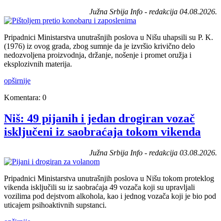
Južna Srbija Info - redakcija 04.08.2026.
Pripadnici Ministarstva unutrašnjih poslova u Nišu uhapsili su P. K.
(1976) iz ovog grada, zbog sumnje da je izvršio krivično delo
nedozvoljena proizvodnja, držanje, nošenje i promet oružja i
eksplozivnih materija.
opširnije
Komentara: 0
Niš: 49 pijanih i jedan drogiran vozač
isključeni iz saobraćaja tokom vikenda
Južna Srbija Info - redakcija 03.08.2026.
Pripadnici Ministarstva unutrašnjih poslova u Nišu tokom proteklog
vikenda isključili su iz saobraćaja 49 vozača koji su upravljali
vozilima pod dejstvom alkohola, kao i jednog vozača koji je bio pod
uticajem psihoaktivnih supstanci.