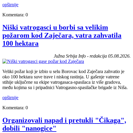
opširnije
Komentara: 0
Niški vatrogasci u borbi sa velikim
požarom kod Zaječara, vatra zahvatila
100 hektara
Južna Srbija Info - redakcija 05.08.2026.
Veliki požar koji je izbio u selu Borovac kod Zaječara zahvatio je
oko 100 hektara suve trave i niskog rastinja. U gašenje vatrene
stihije uključene su ekipe vatrogasaca-spasilaca iz više gradova,
među kojima su i pripadnici Vatrogasno-spasilačke brigade iz Niša.
opširnije
Komentara: 0
Organizovali napad i pretukli "Čikaga",
dobili "nanogice"