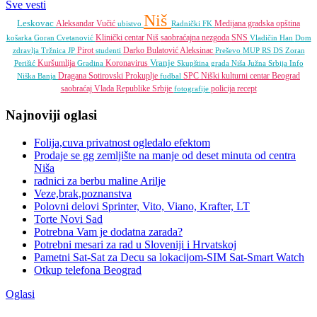
Sve vesti
Niš
Leskovac
Aleksandar Vučić
Medijana gradska opština
ubistvo
Radnički FK
Klinički centar Niš
saobraćajna nezgoda
SNS
košarka
Goran Cvetanović
Vladičin Han
Dom
Pirot
Darko Bulatović
Aleksinac
zdravlja
Tržnica JP
studenti
Preševo
MUP RS
DS
Zoran
Vranje
Kuršumlija
Koronavirus
Perišić
Gradina
Skupština grada Niša
Južna Srbija Info
Dragana Sotirovski
Prokuplje
SPC
Niški kulturni centar
Beograd
Niška Banja
fudbal
saobraćaj
Vlada Republike Srbije
policija
recept
fotografije
Najnoviji oglasi
Folija,cuva privatnost ogledalo efektom
Prodaje se gg zemljište na manje od deset minuta od centra
Niša
radnici za berbu maline Arilje
Veze,brak,poznanstva
Polovni delovi Sprinter, Vito, Viano, Krafter, LT
Torte Novi Sad
Potrebna Vam je dodatna zarada?
Potrebni mesari za rad u Sloveniji i Hrvatskoj
Pametni Sat-Sat za Decu sa lokacijom-SIM Sat-Smart Watch
Otkup telefona Beograd
Oglasi