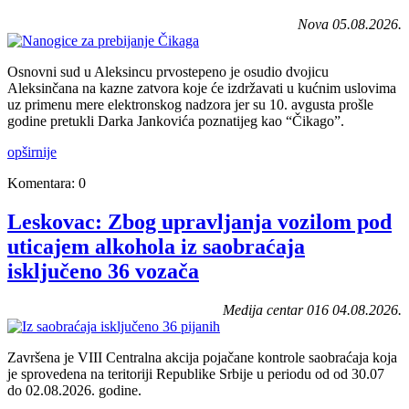
Nova 05.08.2026.
Osnovni sud u Aleksincu prvostepeno je osudio dvojicu
Aleksinčana na kazne zatvora koje će izdržavati u kućnim uslovima
uz primenu mere elektronskog nadzora jer su 10. avgusta prošle
godine pretukli Darka Jankovića poznatijeg kao “Čikago”.
opširnije
Komentara: 0
Leskovac: Zbog upravljanja vozilom pod
uticajem alkohola iz saobraćaja
isključeno 36 vozača
Medija centar 016 04.08.2026.
Završena je VIII Centralna akcija pojačane kontrole saobraćaja koja
je sprovedena na teritoriji Republike Srbije u periodu od od 30.07
do 02.08.2026. godine.