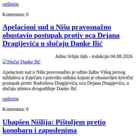
opširnije
Komentara: 0
Apelacioni sud u Nišu pravosnažno
obustavio postupak protiv oca Dejana
Dragijevića u slučaju Danke Ilić
Južna Srbija Info - redakcija 04.08.2026.
Apelacioni sud u Nišu pravosnažno je odbio žalbu Višeg javnog
tužilaštva u Zaječaru i potvrdio odluku kojom je obustavljen krivični
postupak protiv Radoslava Dragijevića, oca Dejana Dragijevića, u
slučaju ubistva dvogodišnje Danke Ilić.
opširnije
Komentara: 0
Uhapšen Nišlija: Pištoljem pretio
konobaru i zaposlenima