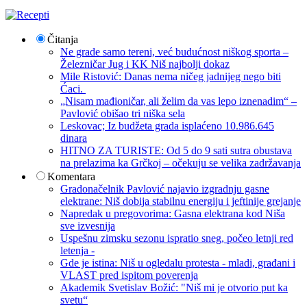
Čitanja
Ne grade samo tereni, već budućnost niškog sporta –
Železničar Jug i KK Niš najbolji dokaz
Mile Ristović: Danas nema ničeg jadnijeg nego biti
Ćaci.
„Nisam mađioničar, ali želim da vas lepo iznenadim“ –
Pavlović obišao tri niška sela
Leskovac; Iz budžeta grada isplaćeno 10.986.645
dinara
HITNO ZA TURISTE: Od 5 do 9 sati sutra obustava
na prelazima ka Grčkoj – očekuju se velika zadržavanja
Komentara
Gradonačelnik Pavlović najavio izgradnju gasne
elektrane: Niš dobija stabilnu energiju i jeftinije grejanje
Napredak u pregovorima: Gasna elektrana kod Niša
sve izvesnija
Uspešnu zimsku sezonu ispratio sneg, počeo letnji red
letenja -
Gde je istina: Niš u ogledalu protesta - mladi, građani i
VLAST pred ispitom poverenja
Akademik Svetislav Božić: "Niš mi je otvorio put ka
svetu“