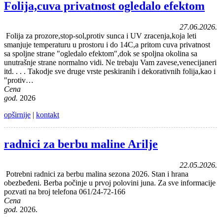
Folija,cuva privatnost ogledalo efektom
27.06.2026.
Folija za prozore,stop-sol,protiv sunca i UV zracenja,koja leti
smanjuje temperaturu u prostoru i do 14C,a pritom cuva privatnost
sa spoljne strane "ogledalo efektom",dok se spoljna okolina sa
unutrašnje strane normalno vidi. Ne trebaju Vam zavese,venecijaneri
itd. . . . Takodje sve druge vrste peskiranih i dekorativnih folija,kao i
"protiv…
Cena
god.
2026
opširnije
|
kontakt
radnici za berbu maline Arilje
22.05.2026.
Potrebni radnici za berbu malina sezona 2026. Stan i hrana
obezbeđeni. Berba počinje u prvoj polovini juna. Za sve informacije
pozvati na broj telefona 061/24-72-166
Cena
god.
2026.