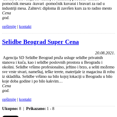
pomoćnik mesara -kuvari -pomoćnik kuvarai i bravari za rad u
industriji mesa. Zahtevi: diploma ili završen kurs za to radno mesto
Cena
god.
opširnije
|
kontakt
Selidbe Beograd Super Cena
20.08.2021.
Agencija SD Selidbe Beograd pruža usluge selidbe privatnih
stanova i kuća, kao i selidbe poslovnih prostora u Beogradu i
okolini. Selidbe vršimo profesionalno, jeftino i brzo, a seliti možemo
sve vrste stvari, nameštaj, teške terete, materijale iz magacina ili robu
iz skladišta. Selidbe vršimo na bilo kojoj lokaciji u Beogradu u bilo
koje doba godine i po bilo kakvim…
Cena
god.
opširnije
|
kontakt
Ukupno:
8 |
Prikazano:
1 - 8