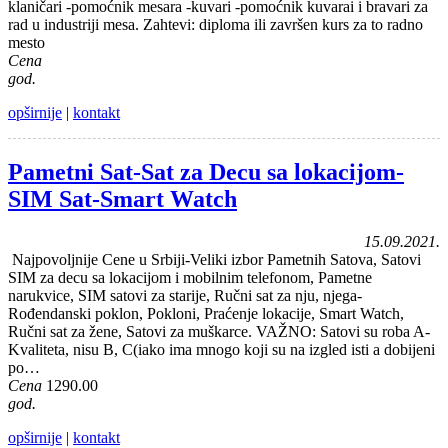
klaničari -pomoćnik mesara -kuvari -pomoćnik kuvarai i bravari za
rad u industriji mesa. Zahtevi: diploma ili završen kurs za to radno
mesto
Cena
god.
opširnije
|
kontakt
Pametni Sat-Sat za Decu sa lokacijom-
SIM Sat-Smart Watch
15.09.2021.
Najpovoljnije Cene u Srbiji-Veliki izbor Pametnih Satova, Satovi
SIM za decu sa lokacijom i mobilnim telefonom, Pametne
narukvice, SIM satovi za starije, Ručni sat za nju, njega-
Rođendanski poklon, Pokloni, Praćenje lokacije, Smart Watch,
Ručni sat za žene, Satovi za muškarce. VAŽNO: Satovi su roba A-
Kvaliteta, nisu B, C(iako ima mnogo koji su na izgled isti a dobijeni
po…
Cena
1290.00
god.
opširnije
|
kontakt