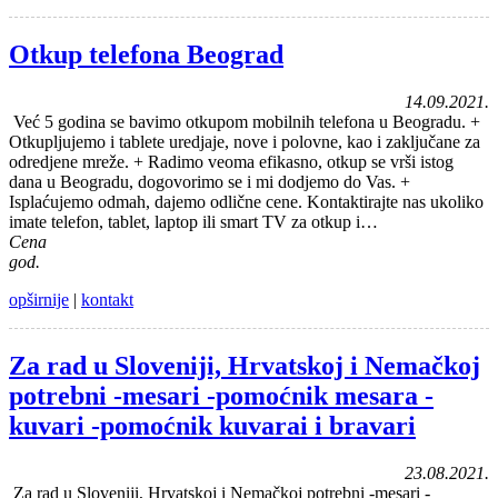
Otkup telefona Beograd
14.09.2021.
Već 5 godina se bavimo otkupom mobilnih telefona u Beogradu. +
Otkupljujemo i tablete uredjaje, nove i polovne, kao i zaključane za
odredjene mreže. + Radimo veoma efikasno, otkup se vrši istog
dana u Beogradu, dogovorimo se i mi dodjemo do Vas. +
Isplaćujemo odmah, dajemo odlične cene. Kontaktirajte nas ukoliko
imate telefon, tablet, laptop ili smart TV za otkup i…
Cena
god.
opširnije
|
kontakt
Za rad u Sloveniji, Hrvatskoj i Nemačkoj
potrebni -mesari -pomoćnik mesara -
kuvari -pomoćnik kuvarai i bravari
23.08.2021.
Za rad u Sloveniji, Hrvatskoj i Nemačkoj potrebni -mesari -