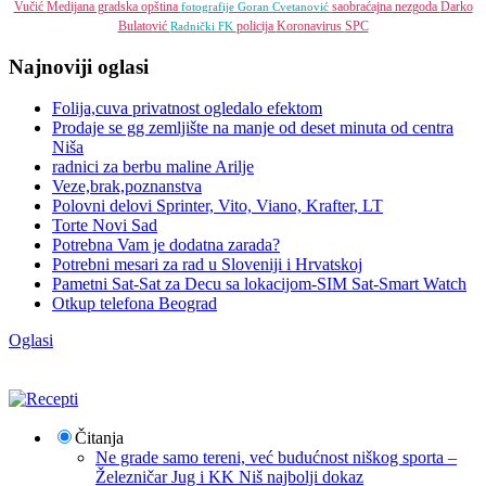
Vučić
Medijana gradska opština
saobraćajna nezgoda
Darko
fotografije
Goran Cvetanović
Bulatović
policija
Koronavirus
SPC
Radnički FK
Najnoviji oglasi
Folija,cuva privatnost ogledalo efektom
Prodaje se gg zemljište na manje od deset minuta od centra
Niša
radnici za berbu maline Arilje
Veze,brak,poznanstva
Polovni delovi Sprinter, Vito, Viano, Krafter, LT
Torte Novi Sad
Potrebna Vam je dodatna zarada?
Potrebni mesari za rad u Sloveniji i Hrvatskoj
Pametni Sat-Sat za Decu sa lokacijom-SIM Sat-Smart Watch
Otkup telefona Beograd
Oglasi
Čitanja
Ne grade samo tereni, već budućnost niškog sporta –
Železničar Jug i KK Niš najbolji dokaz