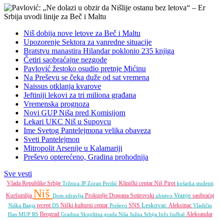
Niš dobija nove letove za Beč i Maltu
Upozorenje Sektora za vanredne situacije
Bratstvu manastira Hilandar poklonio 235 knjiga
Četiri saobraćajne nezgode
Pavlović žestoko osudio pretnje Mićinu
Na Preševu se čeka duže od sat vremena
Naissus otklanja kvarove
Jeftiniji lekovi za tri miliona građana
Vremenska prognoza
Novi GUP Niša pred Komisijom
Lekari UKC Niš u Supovcu
Ime Svetog Pantelejmona velika obaveza
Sveti Pantelejmon
Mitropolit Arsenije u Kalamariji
Preševo opterećeno, Gradina prohodnija
Sve vesti
Vlada Republike Srbije
Klinički centar Niš
Pirot
Tržnica JP
Zoran Perišić
košarka
studenti
Niš
Vranje
Kuršumlija
Prokuplje
Dragana Sotirovski
saobraćaj
Dom zdravlja
ubistvo
Leskovac
recept
Niški kulturni centar
SNS
Aleksinac
Niška Banja
DS
Preševo
Vladičin
Beograd
Aleksandar
Han
MUP RS
Gradina
Skupština grada Niša
Južna Srbija Info
fudbal