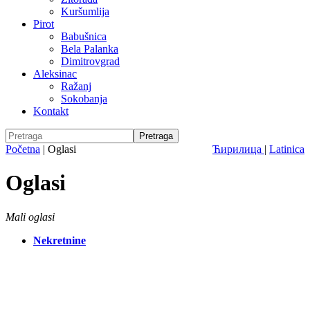
Kuršumlija
Pirot
Babušnica
Bela Palanka
Dimitrovgrad
Aleksinac
Ražanj
Sokobanja
Kontakt
Početna
|
Oglasi
Ћирилица
|
Latinica
Oglasi
Mali oglasi
Nekretnine