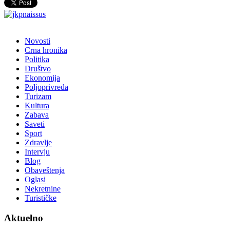
Novosti
Crna hronika
Politika
Društvo
Ekonomija
Poljoprivreda
Turizam
Kultura
Zabava
Saveti
Sport
Zdravlje
Intervju
Blog
Obaveštenja
Oglasi
Nekretnine
Turističke
Aktuelno