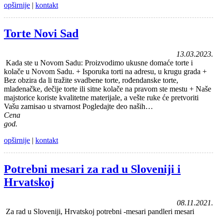
opširnije
|
kontakt
Torte Novi Sad
13.03.2023.
Kada ste u Novom Sadu: Proizvodimo ukusne domaće torte i
kolače u Novom Sadu. + Isporuka torti na adresu, u krugu grada +
Bez obzira da li tražite svadbene torte, rođendanske torte,
mladenačke, dečije torte ili sitne kolače na pravom ste mestu + Naše
majstorice koriste kvalitetne materijale, a vešte ruke će pretvoriti
Vašu zamisao u stvarnost Pogledajte deo naših…
Cena
god.
opširnije
|
kontakt
Potrebni mesari za rad u Sloveniji i
Hrvatskoj
08.11.2021.
Za rad u Sloveniji, Hrvatskoj potrebni -mesari pandleri mesari