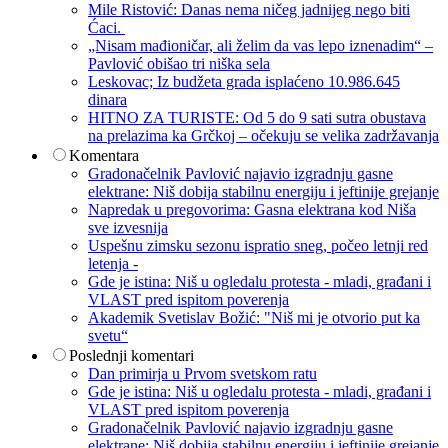
Mile Ristović: Danas nema ničeg jadnijeg nego biti
Ćaci.
„Nisam mađioničar, ali želim da vas lepo iznenadim“ –
Pavlović obišao tri niška sela
Leskovac; Iz budžeta grada isplaćeno 10.986.645
dinara
HITNO ZA TURISTE: Od 5 do 9 sati sutra obustava
na prelazima ka Grčkoj – očekuju se velika zadržavanja
Komentara
Gradonačelnik Pavlović najavio izgradnju gasne
elektrane: Niš dobija stabilnu energiju i jeftinije grejanje
Napredak u pregovorima: Gasna elektrana kod Niša
sve izvesnija
Uspešnu zimsku sezonu ispratio sneg, počeo letnji red
letenja -
Gde je istina: Niš u ogledalu protesta - mladi, građani i
VLAST pred ispitom poverenja
Akademik Svetislav Božić: "Niš mi je otvorio put ka
svetu“
Poslednji komentari
Dan primirja u Prvom svetskom ratu
Gde je istina: Niš u ogledalu protesta - mladi, građani i
VLAST pred ispitom poverenja
Gradonačelnik Pavlović najavio izgradnju gasne
elektrane: Niš dobija stabilnu energiju i jeftinije grejanje