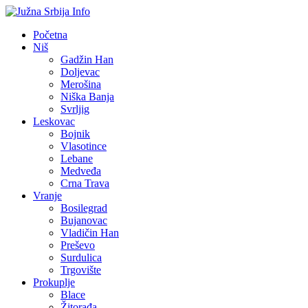
Početna
Niš
Gadžin Han
Doljevac
Merošina
Niška Banja
Svrljig
Leskovac
Bojnik
Vlasotince
Lebane
Medveđa
Crna Trava
Vranje
Bosilegrad
Bujanovac
Vladičin Han
Preševo
Surdulica
Trgovište
Prokuplje
Blace
Žitorađa