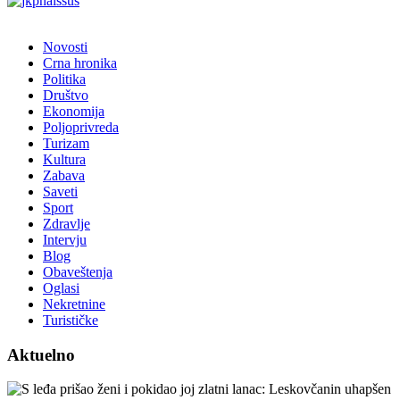
Novosti
Crna hronika
Politika
Društvo
Ekonomija
Poljoprivreda
Turizam
Kultura
Zabava
Saveti
Sport
Zdravlje
Intervju
Blog
Obaveštenja
Oglasi
Nekretnine
Turističke
Aktuelno