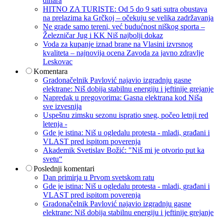
dinara
HITNO ZA TURISTE: Od 5 do 9 sati sutra obustava
na prelazima ka Grčkoj – očekuju se velika zadržavanja
Ne grade samo tereni, već budućnost niškog sporta –
Železničar Jug i KK Niš najbolji dokaz
Voda za kupanje iznad brane na Vlasini izvrsnog
kvaliteta – najnovija ocena Zavoda za javno zdravlje
Leskovac
Komentara
Gradonačelnik Pavlović najavio izgradnju gasne
elektrane: Niš dobija stabilnu energiju i jeftinije grejanje
Napredak u pregovorima: Gasna elektrana kod Niša
sve izvesnija
Uspešnu zimsku sezonu ispratio sneg, počeo letnji red
letenja -
Gde je istina: Niš u ogledalu protesta - mladi, građani i
VLAST pred ispitom poverenja
Akademik Svetislav Božić: "Niš mi je otvorio put ka
svetu“
Poslednji komentari
Dan primirja u Prvom svetskom ratu
Gde je istina: Niš u ogledalu protesta - mladi, građani i
VLAST pred ispitom poverenja
Gradonačelnik Pavlović najavio izgradnju gasne
elektrane: Niš dobija stabilnu energiju i jeftinije grejanje