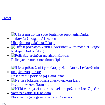
Tweet
Uhapšeni napadači na Čikaga
Prebijen Darko Čikago
Policajac pretučen metalnom šipkom
Prišao ženi i pokidao joj zlatni lanac
Požari u leskovačkom kraju
Niški vatrogasci gase požar kod Zaječara