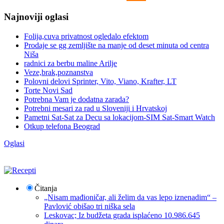
Najnoviji oglasi
Folija,cuva privatnost ogledalo efektom
Prodaje se gg zemljište na manje od deset minuta od centra
Niša
radnici za berbu maline Arilje
Veze,brak,poznanstva
Polovni delovi Sprinter, Vito, Viano, Krafter, LT
Torte Novi Sad
Potrebna Vam je dodatna zarada?
Potrebni mesari za rad u Sloveniji i Hrvatskoj
Pametni Sat-Sat za Decu sa lokacijom-SIM Sat-Smart Watch
Otkup telefona Beograd
Oglasi
Čitanja
„Nisam mađioničar, ali želim da vas lepo iznenadim“ –
Pavlović obišao tri niška sela
Leskovac; Iz budžeta grada isplaćeno 10.986.645