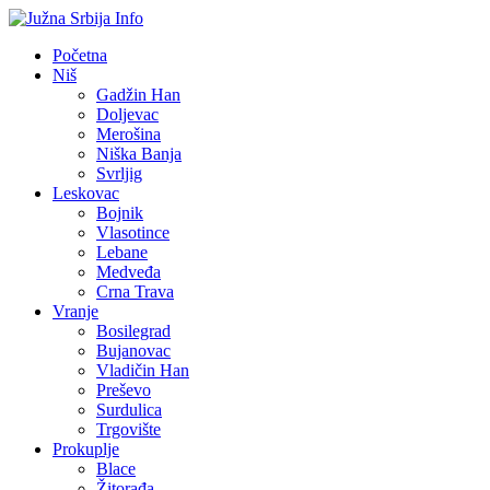
Početna
Niš
Gadžin Han
Doljevac
Merošina
Niška Banja
Svrljig
Leskovac
Bojnik
Vlasotince
Lebane
Medveđa
Crna Trava
Vranje
Bosilegrad
Bujanovac
Vladičin Han
Preševo
Surdulica
Trgovište
Prokuplje
Blace
Žitorađa