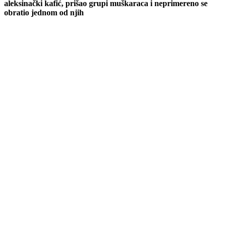
aleksinački kafić, prišao grupi muškaraca i neprimereno se
obratio jednom od njih