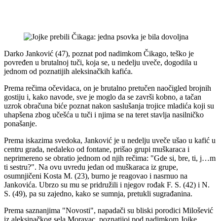
Darko Janković (47), poznat pod nadimkom Čikago, teško je
povređen u brutalnoj tuči, koja se, u nedelju uveče, dogodila u
jednom od poznatijih aleksinačkih kafića.
Prema rečima očevidaca, on je brutalno pretučen naočigled brojnih
gostiju i, kako navode, sve je moglo da se završi kobno, a tačan
uzrok obračuna biće poznat nakon saslušanja trojice mladića koji su
uhapšena zbog učešća u tuči i njima se na teret stavlja nasilničko
ponašanje.
Prema iskazima svedoka, Janković je u nedelju uveče ušao u kafić u
centru grada, nedaleko od fontane, prišao grupi muškaraca i
neprimereno se obratio jednom od njih rečima: "Gde si, bre, ti, j…m
ti sestru?". Na ovu uvredu jedan od muškaraca iz grupe,
osumnjičeni Kosta M. (23), burno je reagovao i nasrnuo na
Jankovića. Ubrzo su mu se pridružili i njegov rođak F. S. (42) i N.
S. (49), pa su zajedno, kako se sumnja, pretukli sugrađanina.
Prema saznanjima "Novosti", napadači su bliski porodici Milošević
iz aleksinačkog sela Moravac, poznatijoj pod nadimkom Jojke.