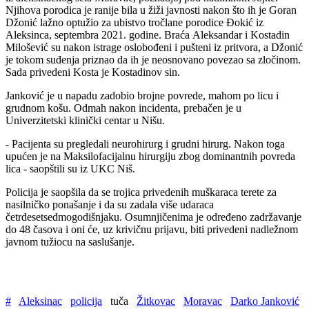
Njihova porodica je ranije bila u žiži javnosti nakon što ih je Goran
Džonić lažno optužio za ubistvo tročlane porodice Đokić iz
Aleksinca, septembra 2021. godine. Braća Aleksandar i Kostadin
Milošević su nakon istrage oslobođeni i pušteni iz pritvora, a Džonić
je tokom suđenja priznao da ih je neosnovano povezao sa zločinom.
Sada privedeni Kosta je Kostadinov sin.
Janković je u napadu zadobio brojne povrede, mahom po licu i
grudnom košu. Odmah nakon incidenta, prebačen je u
Univerzitetski klinički centar u Nišu.
- Pacijenta su pregledali neurohirurg i grudni hirurg. Nakon toga
upućen je na Maksilofacijalnu hirurgiju zbog dominantnih povreda
lica - saopštili su iz UKC Niš.
Policija je saopšila da se trojica privedenih muškaraca terete za
nasilničko ponašanje i da su zadala više udaraca
četrdesetsedmogodišnjaku. Osumnjičenima je određeno zadržavanje
do 48 časova i oni će, uz krivičnu prijavu, biti privedeni nadležnom
javnom tužiocu na saslušanje.
#
Aleksinac
policija
tuča
Žitkovac
Moravac
Darko Janković