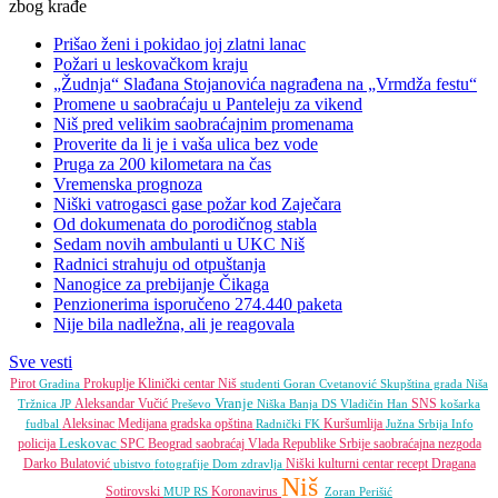
Prišao ženi i pokidao joj zlatni lanac
Požari u leskovačkom kraju
„Žudnja“ Slađana Stojanovića nagrađena na „Vrmdža festu“
Promene u saobraćaju u Panteleju za vikend
Niš pred velikim saobraćajnim promenama
Proverite da li je i vaša ulica bez vode
Pruga za 200 kilometara na čas
Vremenska prognoza
Niški vatrogasci gase požar kod Zaječara
Od dokumenata do porodičnog stabla
Sedam novih ambulanti u UKC Niš
Radnici strahuju od otpuštanja
Nanogice za prebijanje Čikaga
Penzionerima isporučeno 274.440 paketa
Nije bila nadležna, ali je reagovala
Sve vesti
Pirot
Prokuplje
Klinički centar Niš
Gradina
studenti
Goran Cvetanović
Skupština grada Niša
Vranje
Aleksandar Vučić
SNS
Tržnica JP
Preševo
Niška Banja
DS
Vladičin Han
košarka
Aleksinac
Medijana gradska opština
Kuršumlija
fudbal
Radnički FK
Južna Srbija Info
Leskovac
policija
SPC
Beograd
saobraćaj
Vlada Republike Srbije
saobraćajna nezgoda
Darko Bulatović
Niški kulturni centar
recept
Dragana
ubistvo
fotografije
Dom zdravlja
Niš
Sotirovski
Koronavirus
MUP RS
Zoran Perišić