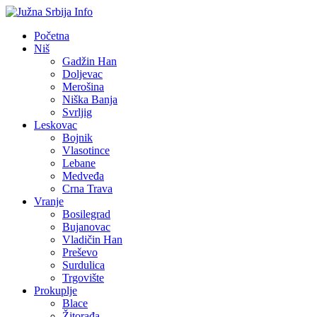
Početna
Niš
Gadžin Han
Doljevac
Merošina
Niška Banja
Svrljig
Leskovac
Bojnik
Vlasotince
Lebane
Medveđa
Crna Trava
Vranje
Bosilegrad
Bujanovac
Vladičin Han
Preševo
Surdulica
Trgovište
Prokuplje
Blace
Žitorađa