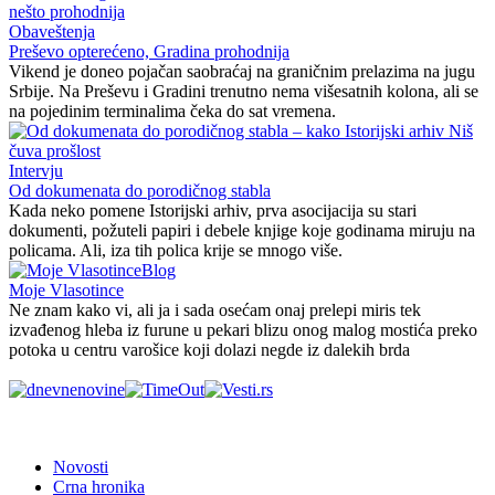
Obaveštenja
Preševo opterećeno, Gradina prohodnija
Vikend je doneo pojačan saobraćaj na graničnim prelazima na jugu
Srbije. Na Preševu i Gradini trenutno nema višesatnih kolona, ali se
na pojedinim terminalima čeka do sat vremena.
Intervju
Od dokumenata do porodičnog stabla
Kada neko pomene Istorijski arhiv, prva asocijacija su stari
dokumenti, požuteli papiri i debele knjige koje godinama miruju na
policama. Ali, iza tih polica krije se mnogo više.
Blog
Moje Vlasotince
Ne znam kako vi, ali ja i sada osećam onaj prelepi miris tek
izvađenog hleba iz furune u pekari blizu onog malog mostića preko
potoka u centru varošice koji dolazi negde iz dalekih brda
Novosti
Crna hronika