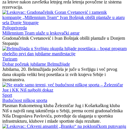
za letove nakon završetka letnjeg reda letenja povučene iz sistema
rezervacija.
Poljoprivreda
Millennium Team ulaže u leskovački agrar
Gradonačelnik Cvetanović i Ivan Bošnjak obišli plantaže u Donjem
Stopanju
Turizam
Dobar početak jubilarne Belmužijade
Jubilarna, 20. Belmužijada počela je juče u Svrljigu i već prvog
dana okupila veliki broj posetilaca iz svih krajeva Srbije i
inostranstva.
Sport
Budućnost niškog sporta
Plasman Rukometnog kluba Železničar Jug i Košarkaškog kluba
Niš u najviši rang takmičenja u Srbiji, prema oceni gradonačelnika
Niša Dragoslava Pavlovića, potvrđuje da ulaganja u sportsku
infrastrukturu, klubove i mlade sportiste daju rezultate.