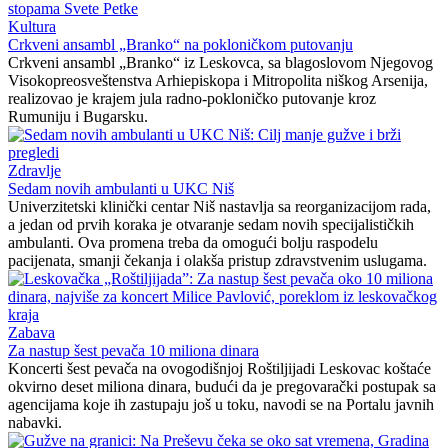
Kultura
Crkveni ansambl „Branko“ na pokloničkom putovanju
Crkveni ansambl „Branko“ iz Leskovca, sa blagoslovom Njegovog
Visokopreosveštenstva Arhiepiskopa i Mitropolita niškog Arsenija,
realizovao je krajem jula radno-pokloničko putovanje kroz
Rumuniju i Bugarsku.
Zdravlje
Sedam novih ambulanti u UKC Niš
Univerzitetski klinički centar Niš nastavlja sa reorganizacijom rada,
a jedan od prvih koraka je otvaranje sedam novih specijalističkih
ambulanti. Ova promena treba da omogući bolju raspodelu
pacijenata, smanji čekanja i olakša pristup zdravstvenim uslugama.
Zabava
Za nastup šest pevača 10 miliona dinara
Koncerti šest pevača na ovogodišnjoj Roštiljijadi Leskovac koštaće
okvirno deset miliona dinara, budući da je pregovarački postupak sa
agencijama koje ih zastupaju još u toku, navodi se na Portalu javnih
nabavki.