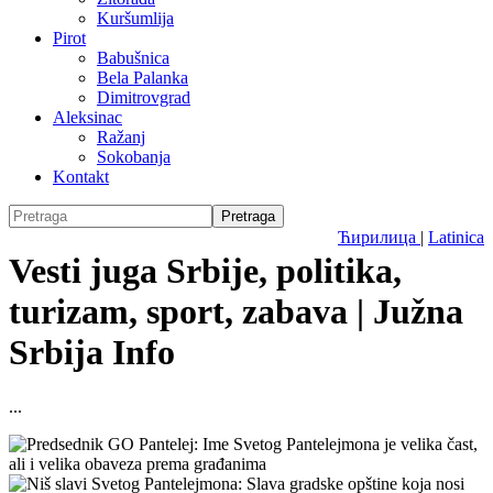
Kuršumlija
Pirot
Babušnica
Bela Palanka
Dimitrovgrad
Aleksinac
Ražanj
Sokobanja
Kontakt
Ћирилица
|
Latinica
Vesti juga Srbije, politika,
turizam, sport, zabava | Južna
Srbija Info
...