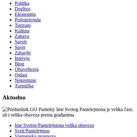
Politika
Društvo
Ekonomija
Poljoprivreda
Turizam
Kultura
Zabava
Saveti
Sport
Zdravlje
Intervju
Blog
Obaveštenja
Oglasi
Nekretnine
Turističke
Aktuelno
Ime Svetog Pantelejmona velika obaveza
Sveti Pantelejmon
Vremenska prognoza