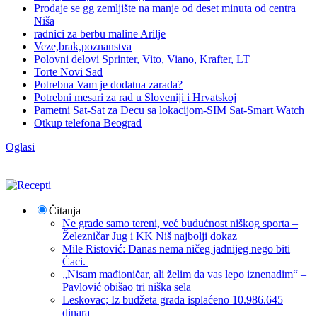
Prodaje se gg zemljište na manje od deset minuta od centra
Niša
radnici za berbu maline Arilje
Veze,brak,poznanstva
Polovni delovi Sprinter, Vito, Viano, Krafter, LT
Torte Novi Sad
Potrebna Vam je dodatna zarada?
Potrebni mesari za rad u Sloveniji i Hrvatskoj
Pametni Sat-Sat za Decu sa lokacijom-SIM Sat-Smart Watch
Otkup telefona Beograd
Oglasi
Čitanja
Ne grade samo tereni, već budućnost niškog sporta –
Železničar Jug i KK Niš najbolji dokaz
Mile Ristović: Danas nema ničeg jadnijeg nego biti
Ćaci.
„Nisam mađioničar, ali želim da vas lepo iznenadim“ –
Pavlović obišao tri niška sela
Leskovac; Iz budžeta grada isplaćeno 10.986.645
dinara