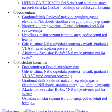
HITNO ZA TURISTE: Od 5 do 9 sati sutra obustava
na prelazima ka Grčkoj – očekuju se velika zadržavanja
Komentara
Gradonačelnik Pavlović najavio izgradnju gasne
elektrane: Niš dobija stabilnu energiju i jeftinije grejanje
Napredak u pregovorima: Gasna elektrana kod Niša
sve izvesnija
Uspešnu zimsku sezonu ispratio sneg, počeo letnji red
letenja -
Gde je istina: Niš u ogledalu protesta - mladi, građani i
VLAST pred ispitom poverenja
Akademik Svetislav Božić: "Niš mi je otvorio put ka
svetu“
Poslednji komentari
Dan primirja u Prvom svetskom ratu
Gde je istina: Niš u ogledalu protesta - mladi, građani i
VLAST pred ispitom poverenja
Gradonačelnik Pavlović najavio izgradnju gasne
elektrane: Niš dobija stabilnu energiju i jeftinije grejanje
Akademik Svetislav Božić: "Niš mi je otvorio put ka
svetu“
Uspešnu zimsku sezonu ispratio sneg, počeo letnji red
letenja -