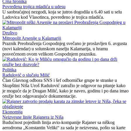
Crna hronika
Povređena trojica mladića u udesu
U saobraćajnoj nezgodi, koja se jutros dogodila u 6.40 sati u selu
Ladovica kod Vlasotinca, povređeno je trojica mladića.
Društvo
Mitropolit Arsenije u Kalamariji
Praznik Preobraženja Gospodnjeg svečano je proslavljen 6. avgusta
(novi kalendar) u solunskom naselju Kalamarija, u hramu
posvećenom ovom velikom Gospodnjem prazniku.
Politika
Radulović o slučaju Milić
Član Glavnog odbora SNS i šef odborničke grupe te stranke u
Skupštini Niša Uroš Radulović zatražio je odgovor na pitanje kako
je moguće da je Dragan Milić, kako je naveo, godinu i po dana imao
oružje bez odgovarajuće dokumentacije.
Ekonomija
Neizvesne linije Rajanera iz Niša
Budućnost pojedinih linija avio-kompanije Rajaner sa niškog
aerodroma „Konstantin Veliki“ za sada je neizvesna, pošto su karte