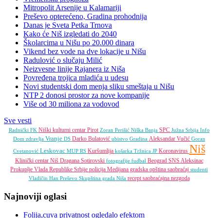
Mitropolit Arsenije u Kalamariji
Preševo opterećeno, Gradina prohodnija
Danas je Sveta Petka Trnova
Kako će Niš izgledati do 2040
Školarcima u Nišu po 20.000 dinara
Vikend bez vode na dve lokacije u Nišu
Radulović o slučaju Milić
Neizvesne linije Rajanera iz Niša
Povređena trojica mladića u udesu
Novi studentski dom menja sliku smeštaja u Nišu
NTP 2 donosi prostor za nove kompanije
Više od 30 miliona za vodovod
Sve vesti
Niški kulturni centar
Pirot
SPC
Radnički FK
Zoran Perišić
Niška Banja
Južna Srbija Info
Vranje
Darko Bulatović
Aleksandar Vučić
Dom zdravlja
DS
ubistvo
Gradina
Goran
Niš
Leskovac
Kuršumlija
Koronavirus
Cvetanović
MUP RS
košarka
Tržnica JP
Klinički centar Niš
Dragana Sotirovski
Beograd
SNS
Aleksinac
fotografije
fudbal
Prokuplje
Vlada Republike Srbije
policija
Medijana gradska opština
saobraćaj
studenti
recept
saobraćajna nezgoda
Vladičin Han
Preševo
Skupština grada Niša
Najnoviji oglasi
Folija,cuva privatnost ogledalo efektom