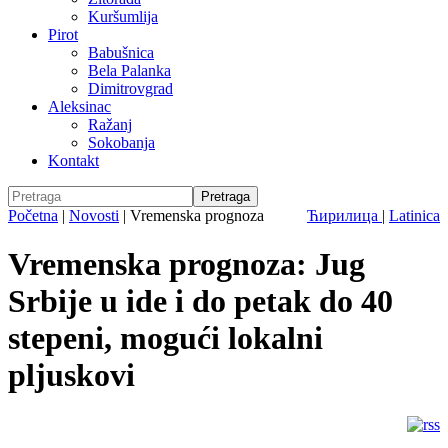
Kuršumlija
Pirot
Babušnica
Bela Palanka
Dimitrovgrad
Aleksinac
Ražanj
Sokobanja
Kontakt
Početna
|
Novosti
|
Vremenska prognoza
Ћирилица
|
Latinica
Vremenska prognoza: Jug
Srbije u ide i do petak do 40
stepeni, mogući lokalni
pljuskovi