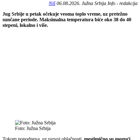
Niš
06.08.2026. Južna Srbija Info - redakcija
Jug Srbije u petak očekuje veoma toplo vreme, uz pretežno
sunčane periode. Maksimalna temperatura biće oko 38 do 40
stepeni, lokalno i više.
Foto: Južna Srbija
Tokom popodneva, uz razvoj oblačnosti,
mestimično su mogući