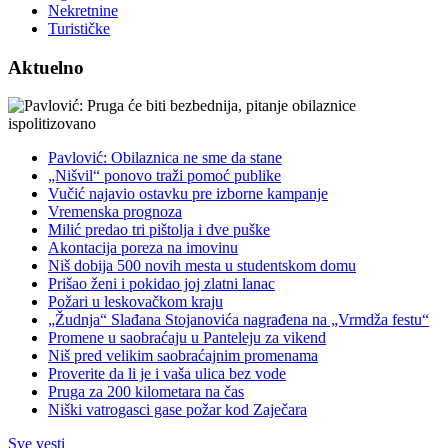
Nekretnine
Turističke
Aktuelno
Pavlović: Obilaznica ne sme da stane
„Nišvil“ ponovo traži pomoć publike
Vučić najavio ostavku pre izborne kampanje
Vremenska prognoza
Milić predao tri pištolja i dve puške
Akontacija poreza na imovinu
Niš dobija 500 novih mesta u studentskom domu
Prišao ženi i pokidao joj zlatni lanac
Požari u leskovačkom kraju
„Žudnja“ Slađana Stojanovića nagrađena na „Vrmdža festu“
Promene u saobraćaju u Panteleju za vikend
Niš pred velikim saobraćajnim promenama
Proverite da li je i vaša ulica bez vode
Pruga za 200 kilometara na čas
Niški vatrogasci gase požar kod Zaječara
Sve vesti