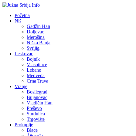
Početna
Niš
Gadžin Han
Doljevac
Merošina
Niška Banja
Svrljig
Leskovac
Bojnik
Vlasotince
Lebane
Medveđa
Crna Trava
Vranje
Bosilegrad
Bujanovac
Vladičin Han
Preševo
Surdulica
Trgovište
Prokuplje
Blace
Žitorađa