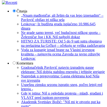
Čitanja
„Nisam mađioničar, ali želim da vas lepo iznenadim“ –
Pavlović obišao tri niška sela
Leskovac; Iz budžeta grada isplaćeno 10.986.645
dinara
Ne grade samo tereni, već budućnost niškog sporta –
Železničar Jug i KK Niš najbolji dokaz
HITNO ZA TURISTE: Od 5 do 9 sati sutra obustava
na prelazima ka Grčkoj – očekuju se velika zadržavanja
Voda za kupanje iznad brane na Vlasini izvrsnog
kvaliteta – najnovija ocena Zavoda za javno zdravlje
Leskovac
Komentara
Gradonačelnik Pavlović najavio izgradnju gasne
elektrane: Niš dobija stabilnu energiju i jeftinije grejanje
Napredak u pregovorima: Gasna elektrana kod Niša
sve izvesnija
Uspešnu zimsku sezonu ispratio sneg, počeo letnji red
letenja -
Gde je istina: Niš u ogledalu protesta - mladi, građani i
VLAST pred ispitom poverenja
Akademik Svetislav Božić: "Niš mi je otvorio put ka
svetu“