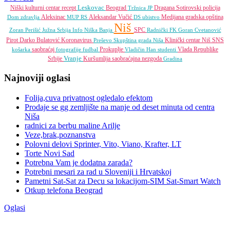
Leskovac
Niški kulturni centar
recept
Beograd
Dragana Sotirovski
policija
Tržnica JP
Aleksinac
Aleksandar Vučić
Medijana gradska opština
Dom zdravlja
MUP RS
DS
ubistvo
Niš
SPC
Zoran Perišić
Južna Srbija Info
Niška Banja
Radnički FK
Goran Cvetanović
Pirot
Darko Bulatović
Koronavirus
Klinički centar Niš
SNS
Preševo
Skupština grada Niša
saobraćaj
Prokuplje
Vlada Republike
košarka
fotografije
fudbal
Vladičin Han
studenti
Vranje
Srbije
Kuršumlija
saobraćajna nezgoda
Gradina
Najnoviji oglasi
Folija,cuva privatnost ogledalo efektom
Prodaje se gg zemljište na manje od deset minuta od centra
Niša
radnici za berbu maline Arilje
Veze,brak,poznanstva
Polovni delovi Sprinter, Vito, Viano, Krafter, LT
Torte Novi Sad
Potrebna Vam je dodatna zarada?
Potrebni mesari za rad u Sloveniji i Hrvatskoj
Pametni Sat-Sat za Decu sa lokacijom-SIM Sat-Smart Watch
Otkup telefona Beograd
Oglasi