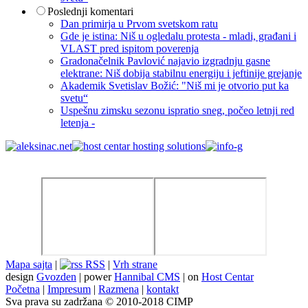
Poslednji komentari
Dan primirja u Prvom svetskom ratu
Gde je istina: Niš u ogledalu protesta - mladi, građani i
VLAST pred ispitom poverenja
Gradonačelnik Pavlović najavio izgradnju gasne
elektrane: Niš dobija stabilnu energiju i jeftinije grejanje
Akademik Svetislav Božić: "Niš mi je otvorio put ka
svetu“
Uspešnu zimsku sezonu ispratio sneg, počeo letnji red
letenja -
Mapa sajta
|
RSS
|
Vrh strane
design
Gvozden
| power
Hannibal CMS
| on
Host Centar
Početna
|
Impresum
|
Razmena
|
kontakt
Sva prava su zadržana © 2010-2018 CIMP