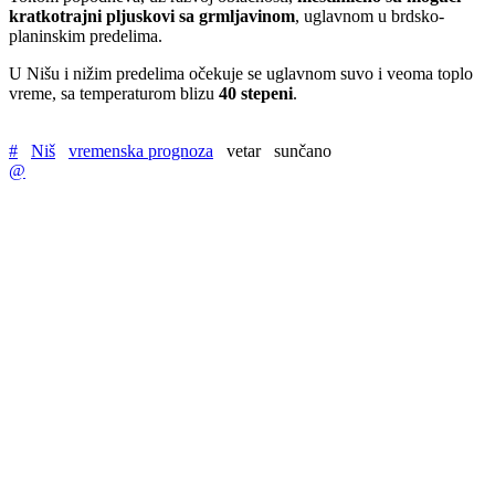
kratkotrajni pljuskovi sa grmljavinom
, uglavnom u brdsko-
planinskim predelima.
U Nišu i nižim predelima očekuje se uglavnom suvo i veoma toplo
vreme, sa temperaturom blizu
40 stepeni
.
#
Niš
vremenska prognoza
vetar
sunčano
@