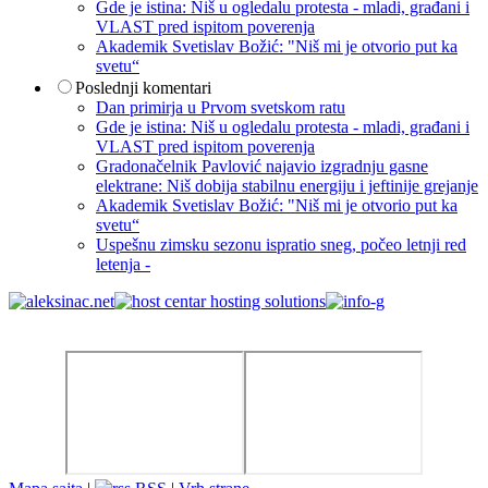
Gde je istina: Niš u ogledalu protesta - mladi, građani i
VLAST pred ispitom poverenja
Akademik Svetislav Božić: "Niš mi je otvorio put ka
svetu“
Poslednji komentari
Dan primirja u Prvom svetskom ratu
Gde je istina: Niš u ogledalu protesta - mladi, građani i
VLAST pred ispitom poverenja
Gradonačelnik Pavlović najavio izgradnju gasne
elektrane: Niš dobija stabilnu energiju i jeftinije grejanje
Akademik Svetislav Božić: "Niš mi je otvorio put ka
svetu“
Uspešnu zimsku sezonu ispratio sneg, počeo letnji red
letenja -