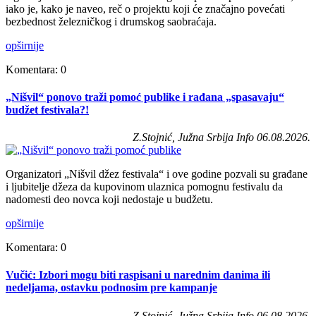
iako je, kako je naveo, reč o projektu koji će značajno povećati
bezbednost železničkog i drumskog saobraćaja.
opširnije
Komentara: 0
„Nišvil“ ponovo traži pomoć publike i rađana „spasavaju“
budžet festivala?!
Z.Stojnić, Južna Srbija Info 06.08.2026.
Organizatori „Nišvil džez festivala“ i ove godine pozvali su građane
i ljubitelje džeza da kupovinom ulaznica pomognu festivalu da
nadomesti deo novca koji nedostaje u budžetu.
opširnije
Komentara: 0
Vučić: Izbori mogu biti raspisani u narednim danima ili
nedeljama, ostavku podnosim pre kampanje
Z.Stojnić, Južna Srbija Info 06.08.2026.