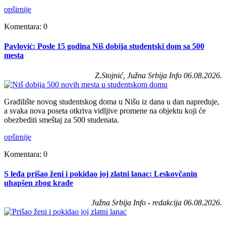
opširnije
Komentara: 0
Pavlović: Posle 15 godina Niš dobija studentski dom sa 500
mesta
Z.Stojnić, Južna Srbija Info 06.08.2026.
Gradilište novog studentskog doma u Nišu iz dana u dan napreduje,
a svaka nova poseta otkriva vidljive promene na objektu koji će
obezbediti smeštaj za 500 studenata.
opširnije
Komentara: 0
S leđa prišao ženi i pokidao joj zlatni lanac: Leskovčanin
uhapšen zbog krađe
Južna Srbija Info - redakcija 06.08.2026.