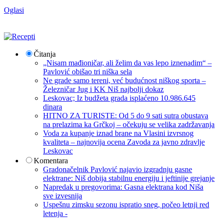
Oglasi
Čitanja
„Nisam mađioničar, ali želim da vas lepo iznenadim“ –
Pavlović obišao tri niška sela
Ne grade samo tereni, već budućnost niškog sporta –
Železničar Jug i KK Niš najbolji dokaz
Leskovac; Iz budžeta grada isplaćeno 10.986.645
dinara
HITNO ZA TURISTE: Od 5 do 9 sati sutra obustava
na prelazima ka Grčkoj – očekuju se velika zadržavanja
Voda za kupanje iznad brane na Vlasini izvrsnog
kvaliteta – najnovija ocena Zavoda za javno zdravlje
Leskovac
Komentara
Gradonačelnik Pavlović najavio izgradnju gasne
elektrane: Niš dobija stabilnu energiju i jeftinije grejanje
Napredak u pregovorima: Gasna elektrana kod Niša
sve izvesnija
Uspešnu zimsku sezonu ispratio sneg, počeo letnji red
letenja -