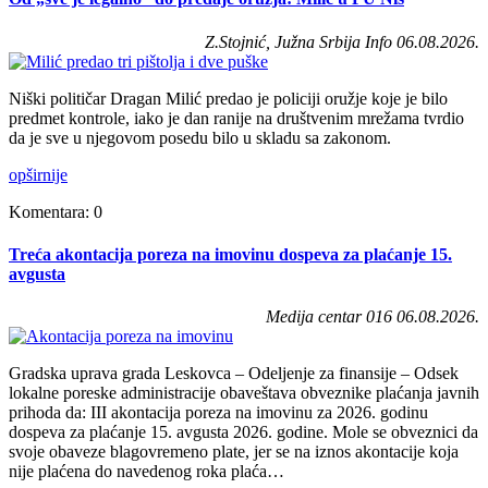
Z.Stojnić, Južna Srbija Info 06.08.2026.
Niški političar Dragan Milić predao je policiji oružje koje je bilo
predmet kontrole, iako je dan ranije na društvenim mrežama tvrdio
da je sve u njegovom posedu bilo u skladu sa zakonom.
opširnije
Komentara: 0
Treća akontacija poreza na imovinu dospeva za plaćanje 15.
avgusta
Medija centar 016 06.08.2026.
Gradska uprava grada Leskovca – Odeljenje za finansije – Odsek
lokalne poreske administracije obaveštava obveznike plaćanja javnih
prihoda da: III akontacija poreza na imovinu za 2026. godinu
dospeva za plaćanje 15. avgusta 2026. godine. Mole se obveznici da
svoje obaveze blagovremeno plate, jer se na iznos akontacije koja
nije plaćena do navedenog roka plaća…