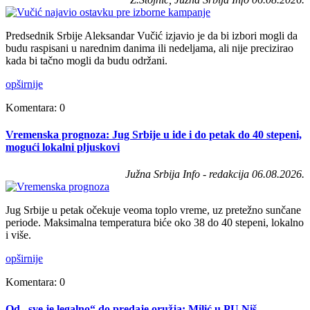
Predsednik Srbije Aleksandar Vučić izjavio je da bi izbori mogli da
budu raspisani u narednim danima ili nedeljama, ali nije precizirao
kada bi tačno mogli da budu održani.
opširnije
Komentara: 0
Vremenska prognoza: Jug Srbije u ide i do petak do 40 stepeni,
mogući lokalni pljuskovi
Južna Srbija Info - redakcija 06.08.2026.
Jug Srbije u petak očekuje veoma toplo vreme, uz pretežno sunčane
periode. Maksimalna temperatura biće oko 38 do 40 stepeni, lokalno
i više.
opširnije
Komentara: 0
Od „sve je legalno“ do predaje oružja: Milić u PU Niš