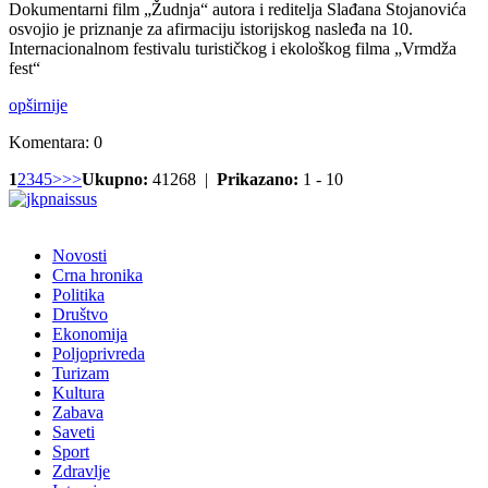
Dokumentarni film „Žudnja“ autora i reditelja Slađana Stojanovića
osvojio je priznanje za afirmaciju istorijskog nasleđa na 10.
Internacionalnom festivalu turističkog i ekološkog filma „Vrmdža
fest“
opširnije
Komentara: 0
1
2
3
4
5
>
>>
Ukupno:
41268 |
Prikazano:
1 - 10
Novosti
Crna hronika
Politika
Društvo
Ekonomija
Poljoprivreda
Turizam
Kultura
Zabava
Saveti
Sport
Zdravlje