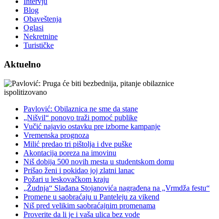
Intervju
Blog
Obaveštenja
Oglasi
Nekretnine
Turističke
Aktuelno
Pavlović: Obilaznica ne sme da stane
„Nišvil“ ponovo traži pomoć publike
Vučić najavio ostavku pre izborne kampanje
Vremenska prognoza
Milić predao tri pištolja i dve puške
Akontacija poreza na imovinu
Niš dobija 500 novih mesta u studentskom domu
Prišao ženi i pokidao joj zlatni lanac
Požari u leskovačkom kraju
„Žudnja“ Slađana Stojanovića nagrađena na „Vrmdža festu“
Promene u saobraćaju u Panteleju za vikend
Niš pred velikim saobraćajnim promenama
Proverite da li je i vaša ulica bez vode