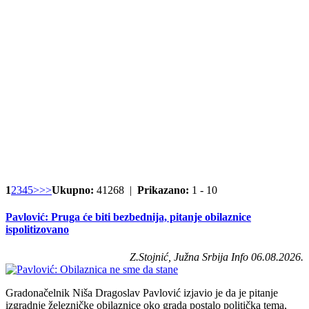
1
2
3
4
5
>
>>
Ukupno:
41268 |
Prikazano:
1 - 10
Pavlović: Pruga će biti bezbednija, pitanje obilaznice
ispolitizovano
Z.Stojnić, Južna Srbija Info 06.08.2026.
Gradonačelnik Niša Dragoslav Pavlović izjavio je da je pitanje
izgradnje železničke obilaznice oko grada postalo politička tema,