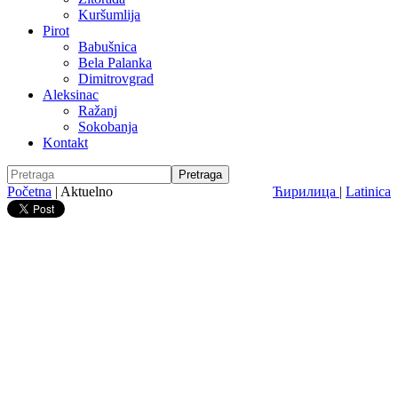
Kuršumlija
Pirot
Babušnica
Bela Palanka
Dimitrovgrad
Aleksinac
Ražanj
Sokobanja
Kontakt
Početna
|
Aktuelno
Ћирилица
|
Latinica