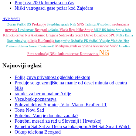
Pruga za 200 kilometara na čas
Niški vatrogasci gase požar kod Zaječara
Sve vesti
Prokuplje
SNS
saobraćajna
Zoran Perišić
DS
Skupština grada Niša
Tržnica JP
studenti
Leskovac
nezgoda
Beograd
Vlada Republike Srbije
košarka
MUP RS
Južna Srbija Info
Klinički centar Niš
Aleksinac
Dragana Sotirovski
recept
Darko Bulatović
SPC
Niška Banja
Vranje
policija
Kuršumlija
Dom zdravlja
fotografije
Radnički FK
fudbal
Vladičin Han
Medijana gradska opština
Aleksandar Vučić
Preševo
ubistvo
Goran Cvetanović
Gradina
Niš
Pirot
saobraćaj
Niški kulturni centar
Koronavirus
Najnoviji oglasi
Folija,cuva privatnost ogledalo efektom
Prodaje se gg zemljište na manje od deset minuta od centra
Niša
radnici za berbu maline Arilje
Veze,brak,poznanstva
Polovni delovi Sprinter, Vito, Viano, Krafter, LT
Torte Novi Sad
Potrebna Vam je dodatna zarada?
Potrebni mesari za rad u Sloveniji i Hrvatskoj
Pametni Sat-Sat za Decu sa lokacijom-SIM Sat-Smart Watch
Otkup telefona Beograd