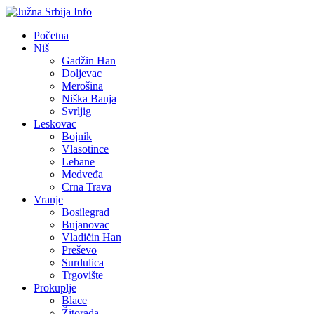
Početna
Niš
Gadžin Han
Doljevac
Merošina
Niška Banja
Svrljig
Leskovac
Bojnik
Vlasotince
Lebane
Medveđa
Crna Trava
Vranje
Bosilegrad
Bujanovac
Vladičin Han
Preševo
Surdulica
Trgovište
Prokuplje
Blace
Žitorađa