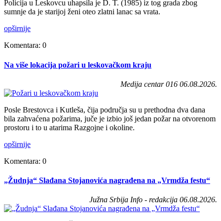
Policija u Leskovcu uhapsila je D. T. (1985) iz tog grada zbog
sumnje da je starijoj ženi oteo zlatni lanac sa vrata.
opširnije
Komentara: 0
Na više lokacija požari u leskovačkom kraju
Medija centar 016 06.08.2026.
Posle Brestovca i Kutleša, čija područja su u prethodna dva dana
bila zahvaćena požarima, juče je izbio još jedan požar na otvorenom
prostoru i to u atarima Razgojne i okoline.
opširnije
Komentara: 0
„Žudnja“ Slađana Stojanovića nagrađena na „Vrmdža festu“
Južna Srbija Info - redakcija 06.08.2026.