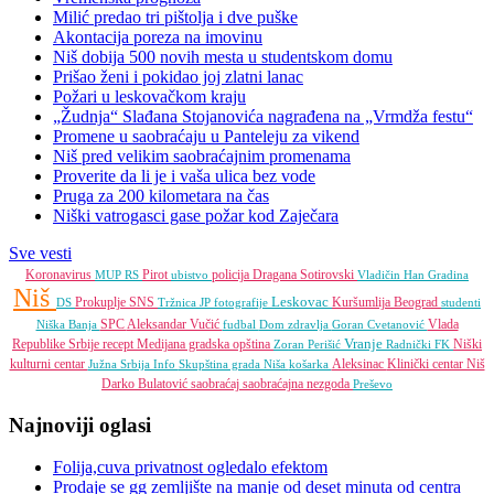
Milić predao tri pištolja i dve puške
Akontacija poreza na imovinu
Niš dobija 500 novih mesta u studentskom domu
Prišao ženi i pokidao joj zlatni lanac
Požari u leskovačkom kraju
„Žudnja“ Slađana Stojanovića nagrađena na „Vrmdža festu“
Promene u saobraćaju u Panteleju za vikend
Niš pred velikim saobraćajnim promenama
Proverite da li je i vaša ulica bez vode
Pruga za 200 kilometara na čas
Niški vatrogasci gase požar kod Zaječara
Sve vesti
Koronavirus
Pirot
policija
Dragana Sotirovski
MUP RS
ubistvo
Vladičin Han
Gradina
Niš
Leskovac
Prokuplje
SNS
Kuršumlija
Beograd
DS
Tržnica JP
fotografije
studenti
SPC
Aleksandar Vučić
Vlada
Niška Banja
fudbal
Dom zdravlja
Goran Cvetanović
Vranje
Republike Srbije
recept
Medijana gradska opština
Niški
Zoran Perišić
Radnički FK
kulturni centar
Aleksinac
Klinički centar Niš
Južna Srbija Info
Skupština grada Niša
košarka
Darko Bulatović
saobraćaj
saobraćajna nezgoda
Preševo
Najnoviji oglasi
Folija,cuva privatnost ogledalo efektom
Prodaje se gg zemljište na manje od deset minuta od centra