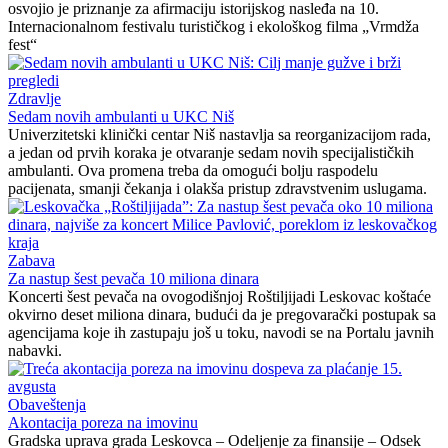
osvojio je priznanje za afirmaciju istorijskog nasleđa na 10.
Internacionalnom festivalu turističkog i ekološkog filma „Vrmdža
fest“
Zdravlje
Sedam novih ambulanti u UKC Niš
Univerzitetski klinički centar Niš nastavlja sa reorganizacijom rada,
a jedan od prvih koraka je otvaranje sedam novih specijalističkih
ambulanti. Ova promena treba da omogući bolju raspodelu
pacijenata, smanji čekanja i olakša pristup zdravstvenim uslugama.
Zabava
Za nastup šest pevača 10 miliona dinara
Koncerti šest pevača na ovogodišnjoj Roštiljijadi Leskovac koštaće
okvirno deset miliona dinara, budući da je pregovarački postupak sa
agencijama koje ih zastupaju još u toku, navodi se na Portalu javnih
nabavki.
Obaveštenja
Akontacija poreza na imovinu
Gradska uprava grada Leskovca – Odeljenje za finansije – Odsek