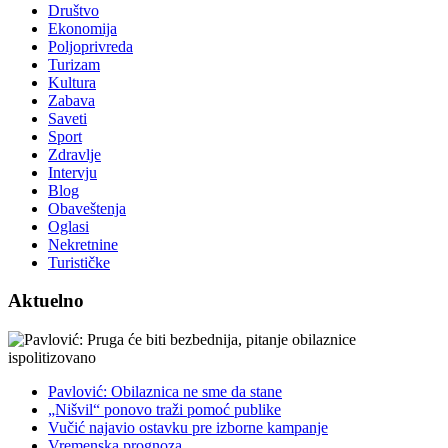
Društvo
Ekonomija
Poljoprivreda
Turizam
Kultura
Zabava
Saveti
Sport
Zdravlje
Intervju
Blog
Obaveštenja
Oglasi
Nekretnine
Turističke
Aktuelno
Pavlović: Obilaznica ne sme da stane
„Nišvil“ ponovo traži pomoć publike
Vučić najavio ostavku pre izborne kampanje
Vremenska prognoza