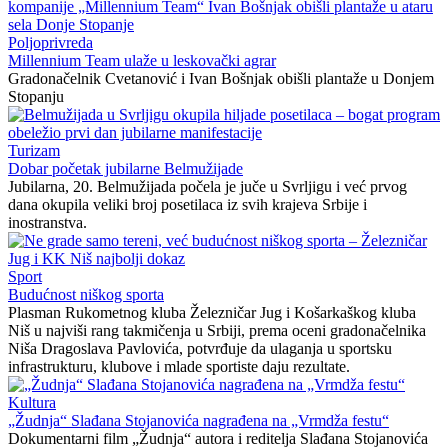
Poljoprivreda
Millennium Team ulaže u leskovački agrar
Gradonačelnik Cvetanović i Ivan Bošnjak obišli plantaže u Donjem
Stopanju
Turizam
Dobar početak jubilarne Belmužijade
Jubilarna, 20. Belmužijada počela je juče u Svrljigu i već prvog
dana okupila veliki broj posetilaca iz svih krajeva Srbije i
inostranstva.
Sport
Budućnost niškog sporta
Plasman Rukometnog kluba Železničar Jug i Košarkaškog kluba
Niš u najviši rang takmičenja u Srbiji, prema oceni gradonačelnika
Niša Dragoslava Pavlovića, potvrđuje da ulaganja u sportsku
infrastrukturu, klubove i mlade sportiste daju rezultate.
Kultura
„Žudnja“ Slađana Stojanovića nagrađena na „Vrmdža festu“
Dokumentarni film „Žudnja“ autora i reditelja Slađana Stojanovića