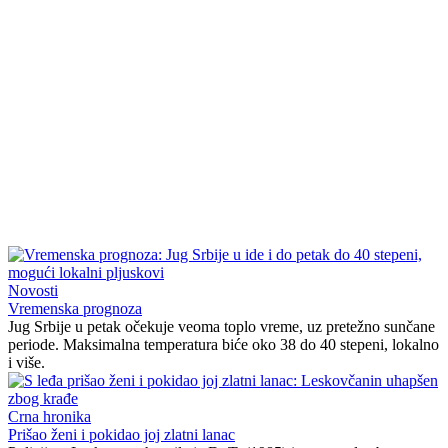
Novosti
Vremenska prognoza
Jug Srbije u petak očekuje veoma toplo vreme, uz pretežno sunčane
periode. Maksimalna temperatura biće oko 38 do 40 stepeni, lokalno
i više.
Crna hronika
Prišao ženi i pokidao joj zlatni lanac