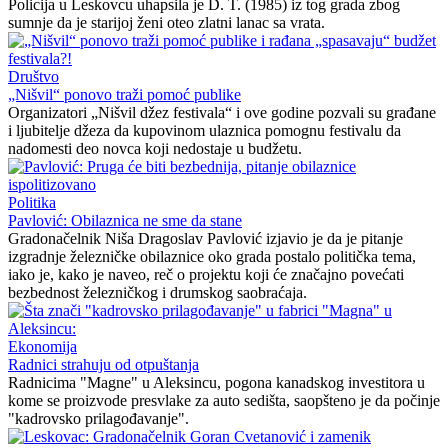
Policija u Leskovcu uhapsila je D. T. (1985) iz tog grada zbog
sumnje da je starijoj ženi oteo zlatni lanac sa vrata.
Društvo
„Nišvil“ ponovo traži pomoć publike
Organizatori „Nišvil džez festivala“ i ove godine pozvali su građane
i ljubitelje džeza da kupovinom ulaznica pomognu festivalu da
nadomesti deo novca koji nedostaje u budžetu.
Politika
Pavlović: Obilaznica ne sme da stane
Gradonačelnik Niša Dragoslav Pavlović izjavio je da je pitanje
izgradnje železničke obilaznice oko grada postalo politička tema,
iako je, kako je naveo, reč o projektu koji će značajno povećati
bezbednost železničkog i drumskog saobraćaja.
Ekonomija
Radnici strahuju od otpuštanja
Radnicima "Magne" u Aleksincu, pogona kanadskog investitora u
kome se proizvode presvlake za auto sedišta, saopšteno je da počinje
"kadrovsko prilagođavanje".