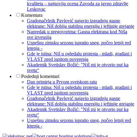
kvaliteta – najnovija ocena Zavoda za javno zdravlje
Leskovac
Komentara
Gradonačelnik Pavlović najavio izgradnju gasne
elektrane: Niš dobija stabilnu energiju i jeftinije grejanje
Napredak u pregovorima: Gasna elektrana kod Niša
sve izvesnija
Uspešnu zimsku sezonu ispratio sneg, počeo letnji red
letenja -
Gde je istina: Niš u ogledalu protesta - mladi, građani i
VLAST pred ispitom poverenja
Akademik Svetislav Božić: "Niš mi je otvorio put ka
svetu“
Poslednji komentari
Dan primirja u Prvom svetskom ratu
Gde je istina: Niš u ogledalu protesta - mladi, građani i
VLAST pred ispitom poverenja
Gradonačelnik Pavlović najavio izgradnju gasne
elektrane: Niš dobija stabilnu energiju i jeftinije grejanje
Akademik Svetislav Božić: "Niš mi je otvorio put ka
svetu“
Uspešnu zimsku sezonu ispratio sneg, počeo letnji red
letenja -