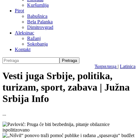
Kuršumlija
Pirot
Babušnica
Bela Palanka
Dimitrovgrad
Aleksinac
Ražanj
Sokobanja
Kontakt
Ћирилица
|
Latinica
Vesti juga Srbije, politika,
turizam, sport, zabava | Južna
Srbija Info
...