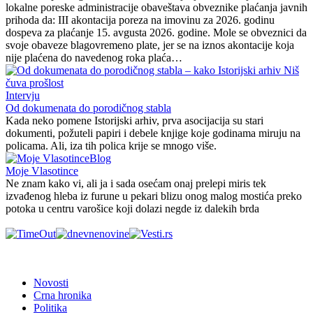
lokalne poreske administracije obaveštava obveznike plaćanja javnih
prihoda da: III akontacija poreza na imovinu za 2026. godinu
dospeva za plaćanje 15. avgusta 2026. godine. Mole se obveznici da
svoje obaveze blagovremeno plate, jer se na iznos akontacije koja
nije plaćena do navedenog roka plaća…
Intervju
Od dokumenata do porodičnog stabla
Kada neko pomene Istorijski arhiv, prva asocijacija su stari
dokumenti, požuteli papiri i debele knjige koje godinama miruju na
policama. Ali, iza tih polica krije se mnogo više.
Blog
Moje Vlasotince
Ne znam kako vi, ali ja i sada osećam onaj prelepi miris tek
izvađenog hleba iz furune u pekari blizu onog malog mostića preko
potoka u centru varošice koji dolazi negde iz dalekih brda
Novosti
Crna hronika
Politika