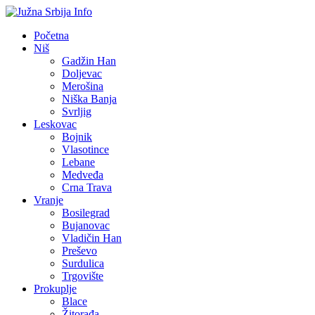
Početna
Niš
Gadžin Han
Doljevac
Merošina
Niška Banja
Svrljig
Leskovac
Bojnik
Vlasotince
Lebane
Medveđa
Crna Trava
Vranje
Bosilegrad
Bujanovac
Vladičin Han
Preševo
Surdulica
Trgovište
Prokuplje
Blace
Žitorađa