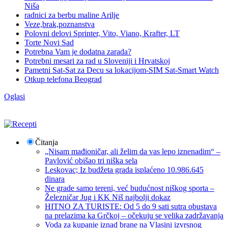
Niša
radnici za berbu maline Arilje
Veze,brak,poznanstva
Polovni delovi Sprinter, Vito, Viano, Krafter, LT
Torte Novi Sad
Potrebna Vam je dodatna zarada?
Potrebni mesari za rad u Sloveniji i Hrvatskoj
Pametni Sat-Sat za Decu sa lokacijom-SIM Sat-Smart Watch
Otkup telefona Beograd
Oglasi
Čitanja
„Nisam mađioničar, ali želim da vas lepo iznenadim“ –
Pavlović obišao tri niška sela
Leskovac; Iz budžeta grada isplaćeno 10.986.645
dinara
Ne grade samo tereni, već budućnost niškog sporta –
Železničar Jug i KK Niš najbolji dokaz
HITNO ZA TURISTE: Od 5 do 9 sati sutra obustava
na prelazima ka Grčkoj – očekuju se velika zadržavanja
Voda za kupanje iznad brane na Vlasini izvrsnog