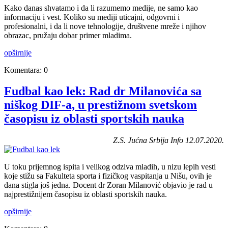
Kako danas shvatamo i da li razumemo medije, ne samo kao
informaciju i vest. Koliko su mediji uticajni, odgovrni i
profesionalni, i da li nove tehnologije, društvene mreže i njihov
obrazac, pružaju dobar primer mladima.
opširnije
Komentara: 0
Fudbal kao lek: Rad dr Milanovića sa
niškog DIF-a, u prestižnom svetskom
časopisu iz oblasti sportskih nauka
Z.S. Jućna Srbija Info 12.07.2020.
U toku prijemnog ispita i velikog odziva mladih, u nizu lepih vesti
koje stižu sa Fakulteta sporta i fizičkog vaspitanja u Nišu, ovih je
dana stigla još jedna. Docent dr Zoran Milanović objavio je rad u
najprestižnijem časopisu iz oblasti sportskih nauka.
opširnije