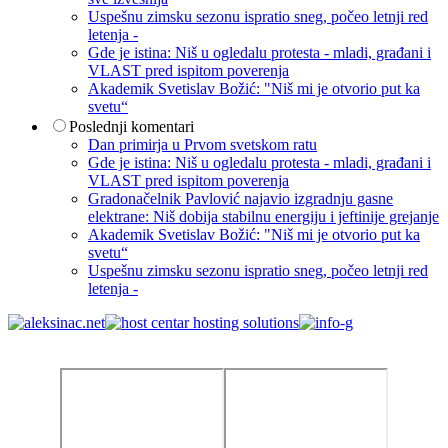
Uspešnu zimsku sezonu ispratio sneg, počeo letnji red
letenja -
Gde je istina: Niš u ogledalu protesta - mladi, građani i
VLAST pred ispitom poverenja
Akademik Svetislav Božić: "Niš mi je otvorio put ka
svetu“
Poslednji komentari
Dan primirja u Prvom svetskom ratu
Gde je istina: Niš u ogledalu protesta - mladi, građani i
VLAST pred ispitom poverenja
Gradonačelnik Pavlović najavio izgradnju gasne
elektrane: Niš dobija stabilnu energiju i jeftinije grejanje
Akademik Svetislav Božić: "Niš mi je otvorio put ka
svetu“
Uspešnu zimsku sezonu ispratio sneg, počeo letnji red
letenja -