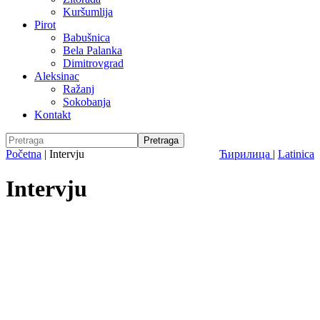
Kuršumlija
Pirot
Babušnica
Bela Palanka
Dimitrovgrad
Aleksinac
Ražanj
Sokobanja
Kontakt
Početna
|
Intervju
Ћирилица
|
Latinica
Intervju