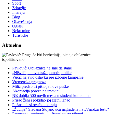
Sport
Zdravlje
Intervju
Blog
Obaveštenja
Oglasi
Nekretnine
Turističke
Aktuelno
Pavlović: Obilaznica ne sme da stane
„Nišvil“ ponovo traži pomoć publike
Vučić najavio ostavku pre izborne kampanje
Vremenska prognoza
Milić predao tri pištolja i dve puške
Akontacija poreza na imovinu
Niš dobija 500 novih mesta u studentskom domu
Prišao ženi i pokidao joj zlatni lanac
Požari u leskovačkom kraju
„Žudnja“ Slađana Stojanovića nagrađena na „Vrmdža festu“
Promene u saobraćaju u Panteleju za vikend