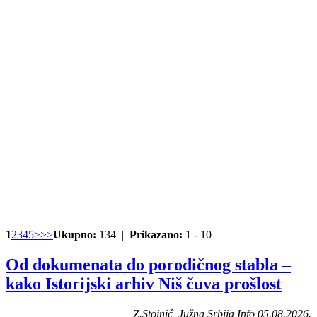
1
2
3
4
5
>
>>
Ukupno:
134 |
Prikazano:
1 - 10
Od dokumenata do porodičnog stabla –
kako Istorijski arhiv Niš čuva prošlost
Z.Stojnić, Južna Srbija Info 05.08.2026.