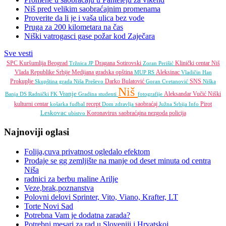
Niš pred velikim saobraćajnim promenama
Proverite da li je i vaša ulica bez vode
Pruga za 200 kilometara na čas
Niški vatrogasci gase požar kod Zaječara
Sve vesti
SPC
Kuršumlija
Beograd
Dragana Sotirovski
Klinički centar Niš
Tržnica JP
Zoran Perišić
Vlada Republike Srbije
Medijana gradska opština
Aleksinac
MUP RS
Vladičin Han
Prokuplje
Darko Bulatović
SNS
Skupština grada Niša
Preševo
Goran Cvetanović
Niška
Niš
Vranje
Aleksandar Vučić
Niški
Banja
DS
Radnički FK
Gradina
studenti
fotografije
kulturni centar
recept
saobraćaj
Pirot
košarka
fudbal
Dom zdravlja
Južna Srbija Info
Leskovac
Koronavirus
saobraćajna nezgoda
policija
ubistvo
Najnoviji oglasi
Folija,cuva privatnost ogledalo efektom
Prodaje se gg zemljište na manje od deset minuta od centra
Niša
radnici za berbu maline Arilje
Veze,brak,poznanstva
Polovni delovi Sprinter, Vito, Viano, Krafter, LT
Torte Novi Sad
Potrebna Vam je dodatna zarada?
Potrebni mesari za rad u Sloveniji i Hrvatskoj