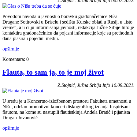
Z.Stojnić. Južna Srbija Info 06.07.2022.
Povodom navoda u javnosti o boravku gradonačelnice Niša
Dragane Sotirovski u Briselu i sedištu Kurske oblati u Rusiji u „isto
vreme“, a u cilju informisanja javnosti, redakcija Južne Srbije Info je
kontaktira gradonačelnicu da pojasni informacije koje su prethodnih
dana plasirali pojedini mediji.
opširnije
Komentara: 0
Flauta, to sam ja, to je moj život
Z.Stojnić, Južna Srbija Info 10.09.2021.
U sredu je u Koncertno-izložbenom prostoru Fakulteta umetnosti u
Nišu, održan promotivni koncert diskografskog izdanja Inspirisani
flautom, na kome su nastupili flautistkinja Anđela Bratić i pijanista
Dragan Jovanović.
opširnije