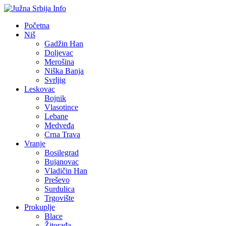
Početna
Niš
Gadžin Han
Doljevac
Merošina
Niška Banja
Svrljig
Leskovac
Bojnik
Vlasotince
Lebane
Medveđa
Crna Trava
Vranje
Bosilegrad
Bujanovac
Vladičin Han
Preševo
Surdulica
Trgovište
Prokuplje
Blace
Žitorađa