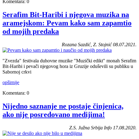
Komentara: 0
Serafim Bit-Haribi i njegova muzika na
aramejskom: Pevam kako sam zapamtio
od mojih predaka
Rozana Sazdić, Z. Stojnić 08.07.2021.
"Zvezda" festivala duhovne muzike "Muzički edikt" monah Serafim
Bit-Haribi i pevači njegovog hora iz Gruzije oduševili su publiku u
Sabornoj crkvi
opširnije
Komentara: 0
Nijedno saznanje ne postaje činjenica,
ako nije posredovano medijima!
Z.S. Južna Srbija Info 17.08.2020.