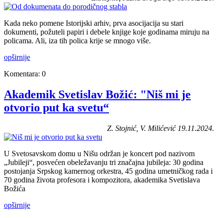
Kada neko pomene Istorijski arhiv, prva asocijacija su stari
dokumenti, požuteli papiri i debele knjige koje godinama miruju na
policama. Ali, iza tih polica krije se mnogo više.
opširnije
Komentara: 0
Akademik Svetislav Božić: "Niš mi je
otvorio put ka svetu“
Z. Stojnić, V. Milićević 19.11.2024.
U Svetosavskom domu u Nišu održan je koncert pod nazivom
„Jubileji“, posvećen obeležavanju tri značajna jubileja: 30 godina
postojanja Srpskog kamernog orkestra, 45 godina umetničkog rada i
70 godina života profesora i kompozitora, akademika Svetislava
Božića
opširnije