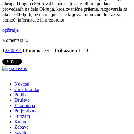
okruga Dragana Sotirovski kaže da je za godinu i po dana
provedenih na čelu Okruga, kroz zvanične prijeme, razgovarala sa
oko 1.000 ljudi, ne računajući one koji svakodnevno dolaze za
pomoć, informacije ili preporuku.
opširnije
Komentara: 0
1
2
3
4
5
>
>>
Ukupno:
134 |
Prikazano:
1 - 10
Novosti
Crna hronika
Politika
Društvo
Ekonomija
Poljoprivreda
Turizam
Kultura
Zabava
Saveti