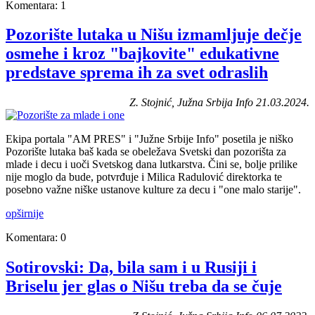
Komentara: 1
Pozorište lutaka u Nišu izmamljuje dečje
osmehe i kroz "bajkovite" edukativne
predstave sprema ih za svet odraslih
Z. Stojnić, Južna Srbija Info 21.03.2024.
Ekipa portala "AM PRES" i "Južne Srbije Info" posetila je niško
Pozorište lutaka baš kada se obeležava Svetski dan pozorišta za
mlade i decu i uoči Svetskog dana lutkarstva. Čini se, bolje prilike
nije moglo da bude, potvrđuje i Milica Radulović direktorka te
posebno važne niške ustanove kulture za decu i "one malo starije".
opširnije
Komentara: 0
Sotirovski: Da, bila sam i u Rusiji i
Briselu jer glas o Nišu treba da se čuje