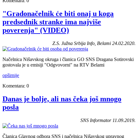
Komentara: 0
"Gradonačelnik će biti onaj u koga
predsednik stranke ima najviše
poverenja" (VIDEO)
Z.S. Južna Srbija Info, Belami 24.02.2020.
Načelnica Nišavskog okruga i članica GO SNS Dragana Sotirovski
gostovala je u emisiji "Odgvovorni" na RTV Belami
opširnije
Komentara: 0
Danas je bolje, ali nas čeka još mnogo
posla
SNS Informator 11.09.2019.
Članica Glavnog odbora SNS i načelnica Nišavskog upravnog