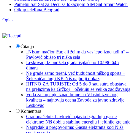
Pametni Sat-Sat za Decu sa lokacijom-SIM Sat-Smart Watch
Otkup telefona Beograd
Oglasi
Čitanja
„Nisam mađioničar, ali želim da vas lepo iznenadim“ –
Pavlović obišao tri niška sela
Leskovac; Iz budžeta grada isplaćeno 10.986.645
dinara
Ne grade samo tereni, već budućnost niškog sporta –
Železničar Jug i KK Niš najbolji dokaz
HITNO ZA TURISTE: Od 5 do 9 sati sutra obustava
na prelazima ka Grčkoj – očekuju se velika zadržavanja
Voda za kupanje iznad brane na Vlasini izvrsnog
kvaliteta – najnovija ocena Zavoda za javno zdravlje
Leskovac
Komentara
Gradonačelnik Pavlović najavio izgradnju gasne
elektrane: Niš dobija stabilnu energiju i jeftinije grejanje
Napredak u pregovorima: Gasna elektrana kod Niša
sve izvesnija