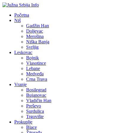
Početna
Niš
Gadžin Han
Doljevac
Merošina
Niška Banja
Svrljig
Leskovac
Bojnik
Vlasotince
Lebane
Medveđa
Crna Trava
Vranje
Bosilegrad
Bujanovac
Vladičin Han
Preševo
Surdulica
Trgovište
Prokuplje
Blace
Žitorađa