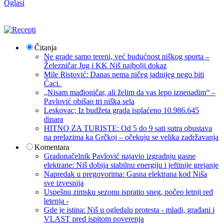
Oglasi
Čitanja
Ne grade samo tereni, već budućnost niškog sporta –
Železničar Jug i KK Niš najbolji dokaz
Mile Ristović: Danas nema ničeg jadnijeg nego biti
Ćaci.
„Nisam mađioničar, ali želim da vas lepo iznenadim“ –
Pavlović obišao tri niška sela
Leskovac; Iz budžeta grada isplaćeno 10.986.645
dinara
HITNO ZA TURISTE: Od 5 do 9 sati sutra obustava
na prelazima ka Grčkoj – očekuju se velika zadržavanja
Komentara
Gradonačelnik Pavlović najavio izgradnju gasne
elektrane: Niš dobija stabilnu energiju i jeftinije grejanje
Napredak u pregovorima: Gasna elektrana kod Niša
sve izvesnija
Uspešnu zimsku sezonu ispratio sneg, počeo letnji red
letenja -
Gde je istina: Niš u ogledalu protesta - mladi, građani i
VLAST pred ispitom poverenja