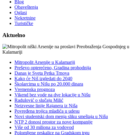
Blog
Obaveštenja
Oglasi
Nekretnine
Turističke
Aktuelno
Mitropolit Arsenije u Kalamariji
Preševo opterećeno, Gradina prohodnija
Danas je Sveta Petka Trnova
Kako će Niš izgledati do 2040
Školarcima u Nišu po 20.000 dinara
Vremenska prognoza
Vikend bez vode na dve lokacije u Nišu
Radulović o slučaju Milić
Neizvesne linije Rajanera iz Niša
Povređena trojica mladića u udesu
Novi studentski dom menja sliku smeštaja u Nišu
NTP 2 donosi prostor za nove kompanije
Više od 30 miliona za vodovod
Polomljene prskalice na Gradskom trgu