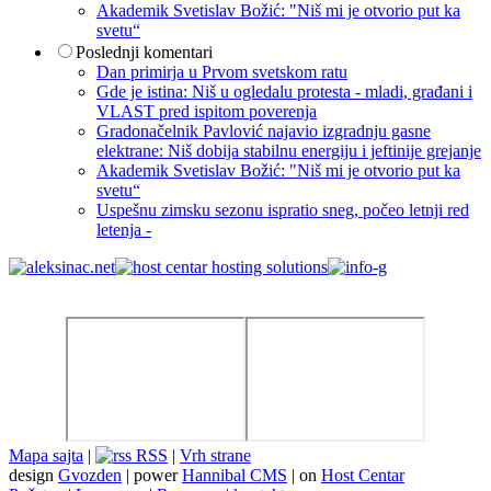
Akademik Svetislav Božić: "Niš mi je otvorio put ka
svetu“
Poslednji komentari
Dan primirja u Prvom svetskom ratu
Gde je istina: Niš u ogledalu protesta - mladi, građani i
VLAST pred ispitom poverenja
Gradonačelnik Pavlović najavio izgradnju gasne
elektrane: Niš dobija stabilnu energiju i jeftinije grejanje
Akademik Svetislav Božić: "Niš mi je otvorio put ka
svetu“
Uspešnu zimsku sezonu ispratio sneg, počeo letnji red
letenja -
Mapa sajta
|
RSS
|
Vrh strane
design
Gvozden
| power
Hannibal CMS
| on
Host Centar