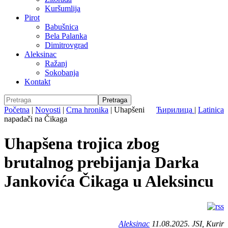
Kuršumlija
Pirot
Babušnica
Bela Palanka
Dimitrovgrad
Aleksinac
Ražanj
Sokobanja
Kontakt
Početna
|
Novosti
|
Crna hronika
|
Uhapšeni
Ћирилица
|
Latinica
napadači na Čikaga
Uhapšena trojica zbog
brutalnog prebijanja Darka
Jankovića Čikaga u Aleksincu
Aleksinac
11.08.2025. JSI, Kurir