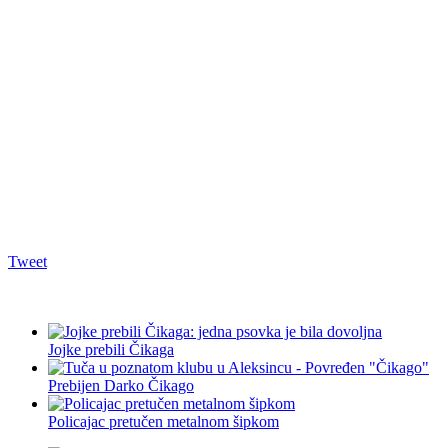
Tweet
Jojke prebili Čikaga
Prebijen Darko Čikago
Policajac pretučen metalnom šipkom