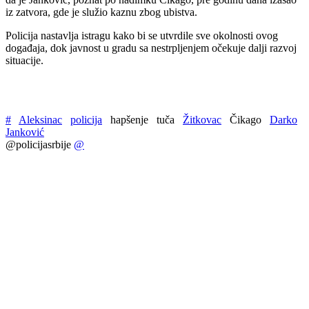
iz zatvora, gde je služio kaznu zbog ubistva.
Policija nastavlja istragu kako bi se utvrdile sve okolnosti ovog
događaja, dok javnost u gradu sa nestrpljenjem očekuje dalji razvoj
situacije.
#
Aleksinac
policija
hapšenje
tuča
Žitkovac
Čikago
Darko
Janković
@policijasrbije
@