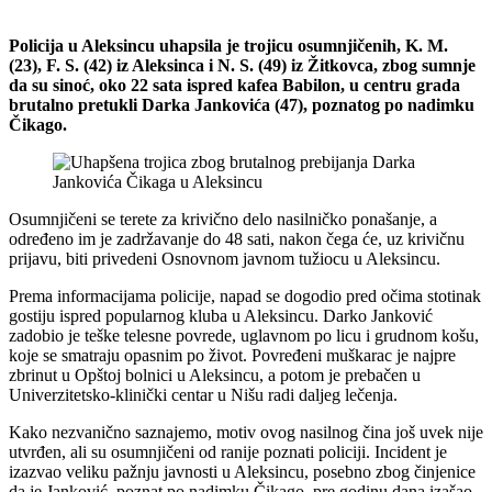
Policija u Aleksincu uhapsila je trojicu osumnjičenih, K. M.
(23), F. S. (42) iz Aleksinca i N. S. (49) iz Žitkovca, zbog sumnje
da su sinoć, oko 22 sata ispred kafea Babilon, u centru grada
brutalno pretukli Darka Jankovića (47), poznatog po nadimku
Čikago.
Osumnjičeni se terete za krivično delo nasilničko ponašanje, a
određeno im je zadržavanje do 48 sati, nakon čega će, uz krivičnu
prijavu, biti privedeni Osnovnom javnom tužiocu u Aleksincu.
Prema informacijama policije, napad se dogodio pred očima stotinak
gostiju ispred popularnog kluba u Aleksincu. Darko Janković
zadobio je teške telesne povrede, uglavnom po licu i grudnom košu,
koje se smatraju opasnim po život. Povređeni muškarac je najpre
zbrinut u Opštoj bolnici u Aleksincu, a potom je prebačen u
Univerzitetsko-klinički centar u Nišu radi daljeg lečenja.
Kako nezvanično saznajemo, motiv ovog nasilnog čina još uvek nije
utvrđen, ali su osumnjičeni od ranije poznati policiji. Incident je
izazvao veliku pažnju javnosti u Aleksincu, posebno zbog činjenice
da je Janković, poznat po nadimku Čikago, pre godinu dana izašao