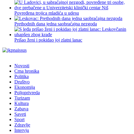
Povređena trojica mladića u udesu
Prethodnih dana jedna saobraćajna nezgoda
Prišao ženi i pokidao joj zlatni lanac
Novosti
Crna hronika
Politika
Društvo
Ekonomija
Poljoprivreda
Turizam
Kultura
Zabava
Saveti
Sport
Zdravlje
Intervju