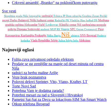
Crkveni ansambl „Branko“ na pokloničkom putovanju
Sve vesti
saobraćaj
Skupština grada Niša
fotografije
Tržnica JP
Dom zdravlja
Gradina
Zoran Perišić
recept
Darko Bulatović
Niški kulturni centar
Medijana
Radnički FK
Vladičin Han
fudbal
DS
Leskovac
gradska opština
Aleksandar Vučić
Klinički centar Niš
saobraćajna nezgoda
Vranje
policija
Dragana Sotirovski
SPC
Pirot
studenti
MUP RS
Goran Cvetanović
Niš
Koronavirus
Kuršumlija
Prokuplje
SNS
Beograd
Niška Banja
ubistvo
Preševo
Vlada Republike Srbije
Aleksinac
košarka
Južna Srbija Info
Najnoviji oglasi
Folija,cuva privatnost ogledalo efektom
Prodaje se gg zemljište na manje od deset minuta od centra
Niša
radnici za berbu maline Arilje
Veze,brak,poznanstva
Polovni delovi Sprinter, Vito, Viano, Krafter, LT
Torte Novi Sad
Potrebna Vam je dodatna zarada?
Potrebni mesari za rad u Sloveniji i Hrvatskoj
Pametni Sat-Sat za Decu sa lokacijom-SIM Sat-Smart Watch
Otkup telefona Beograd