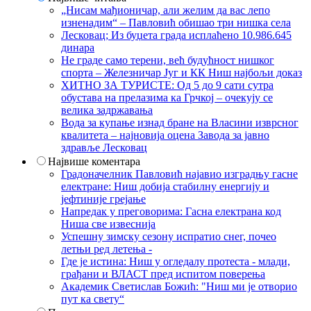
„Нисам мађионичар, али желим да вас лепо
изненадим“ – Павловић обишао три нишка села
Лесковац; Из буџета града исплаћено 10.986.645
динара
Не граде само терени, већ будућност нишког
спорта – Железничар Југ и КК Ниш најбољи доказ
ХИТНО ЗА ТУРИСТЕ: Од 5 до 9 сати сутра
обустава на прелазима ка Грчкој – очекују се
велика задржавања
Вода за купање изнад бране на Власини изврсног
квалитета – најновија оцена Завода за јавно
здравље Лесковац
Највише коментара
Градоначелник Павловић најавио изградњу гасне
електране: Ниш добија стабилну енергију и
јефтиније грејање
Напредак у преговорима: Гасна електрана код
Ниша све извеснија
Успешну зимску сезону испратио снег, почео
летњи ред летења -
Где је истина: Ниш у огледалу протеста - млади,
грађани и ВЛАСТ пред испитом поверења
Академик Светислав Божић: "Ниш ми је отворио
пут ка свету“