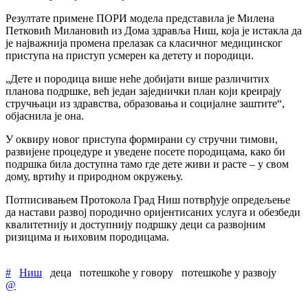
Резултате примене ПОРИ модела представила је Милена
Петковић Милановић из Дома здравља Ниш, која је истакла да
је најважнија промена прелазак са класичног медицинског
приступа на приступ усмерен ка детету и породици.
„Дете и породица више неће добијати више различитих
планова подршке, већ један заједнички план који креирају
стручњаци из здравства, образовања и социјалне заштите“,
објаснила је она.
У оквиру новог приступа формирани су стручни тимови,
развијене процедуре и уведене посете породицама, како би
подршка била доступна тамо где дете живи и расте – у свом
дому, вртићу и природном окружењу.
Потписивањем Протокола Град Ниш потврђује опредељење
да настави развој породично оријентисаних услуга и обезбеди
квалитетнију и доступнију подршку деци са развојним
ризицима и њиховим породицама.
#
Ниш
деца
потешкоће у говору
потешкоће у развоју
@