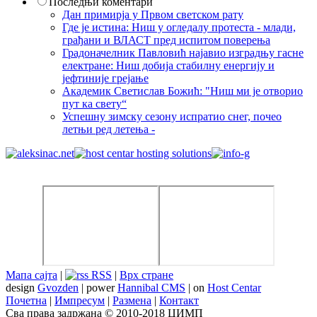
Последњи коментари
Дан примирја у Првом светском рату
Где је истина: Ниш у огледалу протеста - млади,
грађани и ВЛАСТ пред испитом поверења
Градоначелник Павловић најавио изградњу гасне
електране: Ниш добија стабилну енергију и
јефтиније грејање
Академик Светислав Божић: "Ниш ми је отворио
пут ка свету“
Успешну зимску сезону испратио снег, почео
летњи ред летења -
Мапа сајта
|
RSS
|
Врх стране
design
Gvozden
| power
Hannibal CMS
| on
Host Centar
Почетна
|
Импресум
|
Размена
|
Контакт
Сва права задржана © 2010-2018 ЦИМП