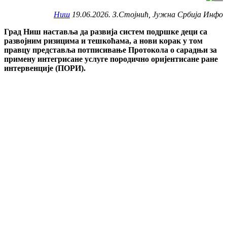
Ниш
19.06.2026. З.Стојнић, Јужна Србија Инфо
Град Ниш наставља да развија систем подршке деци са
развојним ризицима и тешкоћама, а нови корак у том
правцу представља потписивање Протокола о сарадњи за
примену интегрисане услуге породично оријентисане ране
интервенције (ПОРИ).