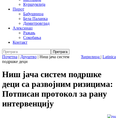
Куршумлија
Пирот
Бабушница
Бела Паланка
Димитровград
Алексинац
Ражањ
Сокобања
Контакт
Почетна
|
Друштво
|
Ниш јача систем
Ћирилица
|
Latinica
подршке деци
Ниш јача систем подршке
деци са развојним ризицима:
Потписан протокол за рану
интервенцију