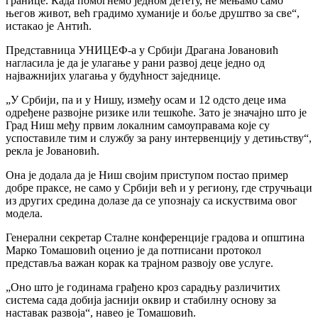
границе. Када помогнемо једном детету, не мењамо само
његов живот, већ градимо хуманије и боље друштво за све“,
истакао је Антић.
Представница УНИЦЕФ-а у Србији Драгана Јовановић
нагласила је да је улагање у рани развој деце једно од
најважнијих улагања у будућност заједнице.
„У Србији, па и у Нишу, између осам и 12 одсто деце има
одређене развојне ризике или тешкоће. Зато је значајно што је
Град Ниш међу првим локалним самоуправама које су
успоставиле тим и службу за рану интервенцију у детињству“,
рекла је Јовановић.
Она је додала да је Ниш својим приступом постао пример
добре праксе, не само у Србији већ и у региону, где стручњаци
из других средина долазе да се упознају са искуствима овог
модела.
Генерални секретар Сталне конференције градова и општина
Марко Томашовић оценио је да потписани протокол
представља важан корак ка трајном развоју ове услуге.
„Оно што је годинама грађено кроз сарадњу различитих
система сада добија јаснији оквир и стабилну основу за
наставак развоја“, навео је Томашовић.