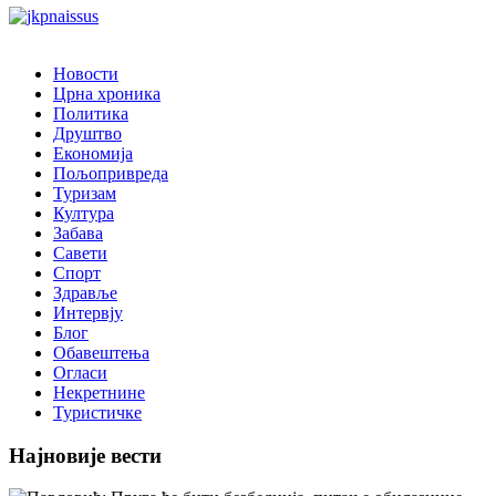
Новости
Црна хроника
Политика
Друштво
Економија
Пољопривреда
Туризам
Култура
Забава
Савети
Спорт
Здравље
Интервју
Блог
Обавештења
Огласи
Некретнине
Туристичке
Најновије вести