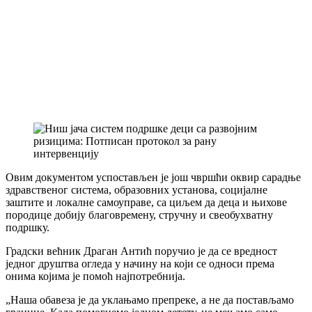
Овим документом успостављен је још чвршћи оквир сарадње
здравственог система, образовних установа, социјалне
заштите и локалне самоуправе, са циљем да деца и њихове
породице добију благовремену, стручну и свеобухватну
подршку.
Градски већник Драган Антић поручио је да се вредност
једног друштва огледа у начину на који се односи према
онима којима је помоћ најпотребнија.
„Наша обавеза је да уклањамо препреке, а не да постављамо