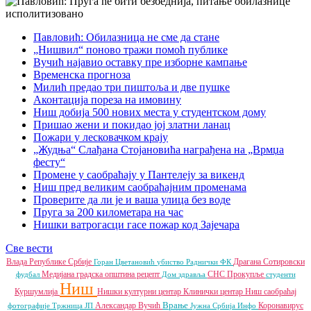
Павловић: Обилазница не сме да стане
„Нишвил“ поново тражи помоћ публике
Вучић најавио оставку пре изборне кампање
Временска прогноза
Милић предао три пиштоља и две пушке
Аконтација пореза на имовину
Ниш добија 500 нових места у студентском дому
Пришао жени и покидао јој златни ланац
Пожари у лесковачком крају
„Жудња“ Слађана Стојановића награђена на „Врмџа
фесту“
Промене у саобраћају у Пантелеју за викенд
Ниш пред великим саобраћајним променама
Проверите да ли је и ваша улица без воде
Пруга за 200 километара на час
Нишки ватрогасци гасе пожар код Зајечара
Све вести
Влада Републике Србије
Драгана Сотировски
Горан Цветановић
убиство
Раднички ФК
Медијана градска општина
рецепт
СНС
Прокупље
фудбал
Дом здравља
студенти
Ниш
Куршумлија
Нишки културни центар
Клинички центар Ниш
саобраћај
Врање
Александар Вучић
Коронавирус
фотографије
Тржница ЈП
Јужна Србија Инфо