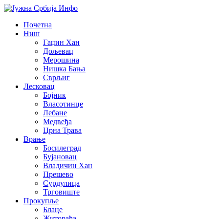
Почетна
Ниш
Гаџин Хан
Дољевац
Мерошина
Нишка Бања
Сврљиг
Лесковац
Бојник
Власотинце
Лебане
Медвеђа
Црна Трава
Врање
Босилеград
Бујановац
Владичин Хан
Прешево
Сурдулица
Трговиште
Прокупље
Блаце
Житорађа