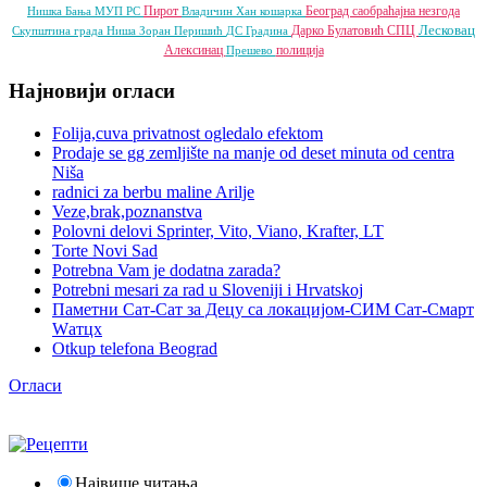
Пирот
Београд
саобраћајна незгода
Нишка Бања
МУП РС
Владичин Хан
кошарка
Лесковац
Дарко Булатовић
СПЦ
Скупштина града Ниша
Зоран Перишић
ДС
Градина
Алексинац
полиција
Прешево
Најновији огласи
Folija,cuva privatnost ogledalo efektom
Prodaje se gg zemljište na manje od deset minuta od centra
Niša
radnici za berbu maline Arilje
Veze,brak,poznanstva
Polovni delovi Sprinter, Vito, Viano, Krafter, LT
Torte Novi Sad
Potrebna Vam je dodatna zarada?
Potrebni mesari za rad u Sloveniji i Hrvatskoj
Паметни Сат-Сат за Децу са локацијом-СИМ Сат-Смарт
Wатцх
Otkup telefona Beograd
Огласи
Највише читања