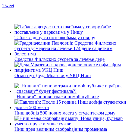
Tweet
Табле за децу са потешкоћама у говору
Средства Филмских сусрета за лечење деце
Осми пут Деда Мразеви у УКЦ Ниш
„Нишвил“ поново тражи помоћ публике
Ниш добија 500 нових места у студентском дому
Ниш пред великим саобраћајним променама