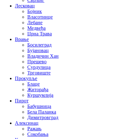
Сврљиг
Лесковац
Бојник
Власотинце
Лебане
Медвеђа
Црна Трава
Врање
Босилеград
Бујановац
Владичин Хан
Прешево
Сурдулица
Трговиште
Прокупље
Блаце
Житорађа
Куршумлија
Пирот
Бабушница
Бела Паланка
Димитровград
Алексинац
Ражањ
Сокобања