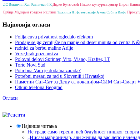
Дарко Булатовић
Нишки културни центар
Пирот
Клини
ДС
Владичин Хан
Раднички ФК
Србије
Медијана градска општина
Проку
Тржница ЈП
фотографије
Јужна Србија Инфо
Најновији огласи
Folija,cuva privatnost ogledalo efektom
Prodaje se gg zemljište na manje od deset minuta od centra Niš
radnici za berbu maline Arilje
Veze,brak,poznanstva
Polovni delovi Sprinter, Vito, Viano, Krafter, LT
Torte Novi Sad
Potrebna Vam je dodatna zarada?
Potrebni mesari za rad u Sloveniji i Hrvatskoj
Паметни Сат-Сат за Децу са локацијом-СИМ Сат-Смарт 
Otkup telefona Beograd
Огласи
Највише читања
Не граде само терени, већ будућност нишког спорт
„Нисам мађионичар, али желим да вас лепо изнена