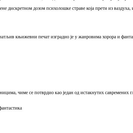
њене дискретном дозом психолошке страве која прети из ваздуха
натљив књижевни печат изградио је у жанровима хорора и фантас
ницима, чиме се потврдио као један од истакнутих савремених г
фантастика