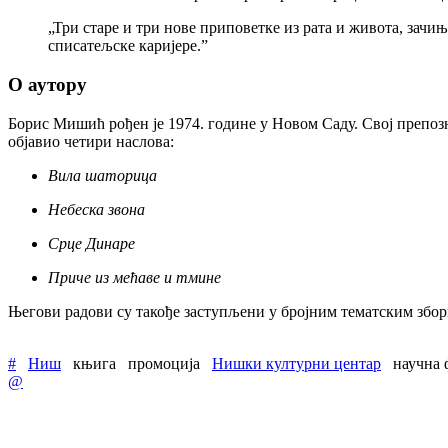
„Три старе и три нове приповетке из рата и живота, зачи
списатељске каријере.”
О аутору
Борис Мишић рођен је 1974. године у Новом Саду. Свој препоз
објавио четири наслова:
Вила шаторица
Небеска звона
Срце Динаре
Приче из мећаве и тмине
Његови радови су такође заступљени у бројним тематским збор
#
Ниш
књига
промоција
Нишки културни центар
научна 
@