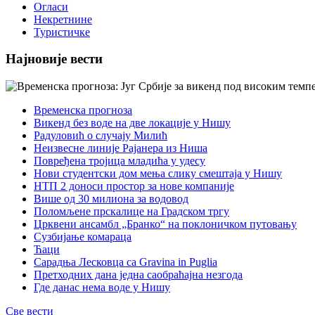
Огласи
Некретнине
Туристичке
Најновије вести
Временска прогноза
Викенд без воде на две локације у Нишу
Радуловић о случају Милић
Неизвесне линије Рајанера из Ниша
Повређена тројица младића у удесу
Нови студентски дом мења слику смештаја у Нишу
НТП 2 доноси простор за нове компаније
Више од 30 милиона за водовод
Поломљене прскалице на Градском тргу
Црквени ансамбл „Бранко“ на поклоничком путовању
Сузбијање комараца
Ћаци
Сарадња Лесковца са Gravina in Puglia
Претходних дана једна саобраћајна незгода
Где данас нема воде у Нишу
Све вести