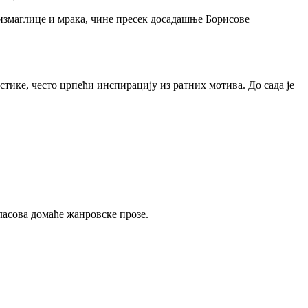
, измаглице и мрака, чине пресек досадашње Борисове
тике, често црпећи инспирацију из ратних мотива. До сада је
ласова домаће жанровске прозе.