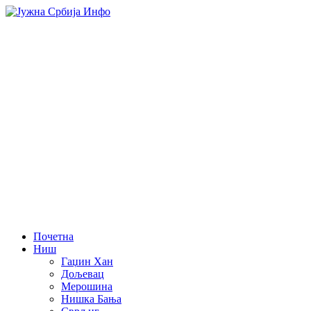
Почетна
Ниш
Гаџин Хан
Дољевац
Мерошина
Нишка Бања