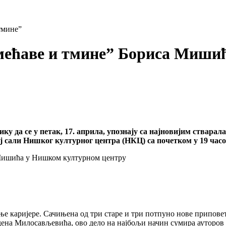
тмине”
 мећаве и тмине” Бориса Миши
ку да се у петак, 17. априла, упознају са најновијим ства
ј сали Нишког културног центра (НКЦ) са почетком у 19 часо
 каријере. Сачињена од три старе и три потпуно нове приповет
ена Милосављевића, ово дело на најбољи начин сумира ауторов 