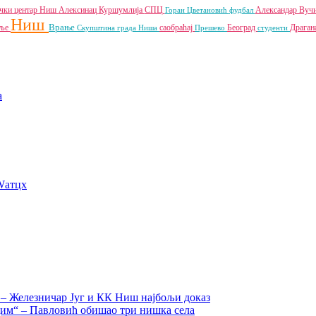
чки центар Ниш
Алексинац
Куршумлија
СПЦ
Александар Вуч
Горан Цветановић
фудбал
Ниш
Врање
пље
саобраћај
Београд
Драган
Скупштина града Ниша
Прешево
студенти
a
Wатцх
а – Железничар Југ и КК Ниш најбољи доказ
дим“ – Павловић обишао три нишка села