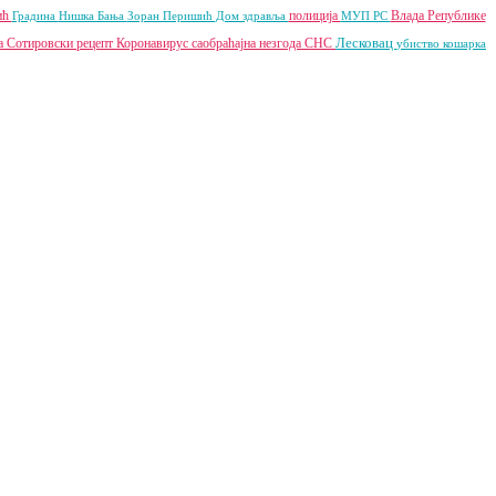
ић
полиција
Влада Републике
Градина
Нишка Бања
Зоран Перишић
Дом здравља
МУП РС
Лесковац
а Сотировски
рецепт
Коронавирус
саобраћајна незгода
СНС
убиство
кошарка