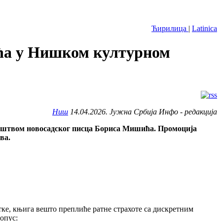
Ћирилица
|
Latinica
ћа у Нишком културном
Ниш
14.04.2026. Јужна Србија Инфо - редакција
ралаштвом новосадског писца Бориса Мишића. Промоција
ва.
ке, књига вешто преплиће ратне страхоте са дискретним
опус: