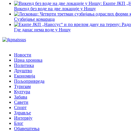
Викенд без воде на две локације у Нишу
Сузбијање комараца
Где данас нема воде у Нишу
Новости
Црна хроника
Политика
Друштво
Економија
Пољопривреда
Туризам
Култура
Забава
Савети
Спорт
Здравље
Интервју
Блог
Обавештења