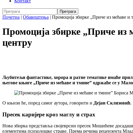
Контакт
Почетна
|
Обавештења
|
Промоција збирке „Приче из мећаве и 
Промоција збирке „Приче из
центру
Љубитељи фантастике, хорора и ратне тематике имаће прили
његове књиге „Приче из мећаве и тмине” одржаће се у Мало
О књизи ће, поред самог аутора, говорити и
Дејан Склизовић
.
Пресек каријере кроз маглу и страх
Нова збирка представља својеврсни пресек Мишићеве досадашње
елементима психолошке страве. Према речима рецензента Млад