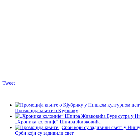
Tweet
Промоција књиге о Кјубрику
„Хроника колоније“ Шпира Живковића
Срби који су задивили свет