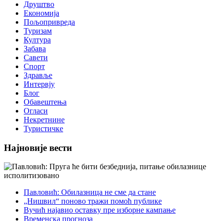
Друштво
Економија
Пољопривреда
Туризам
Култура
Забава
Савети
Спорт
Здравље
Интервју
Блог
Обавештења
Огласи
Некретнине
Туристичке
Најновије вести
Павловић: Обилазница не сме да стане
„Нишвил“ поново тражи помоћ публике
Вучић најавио оставку пре изборне кампање
Временска прогноза