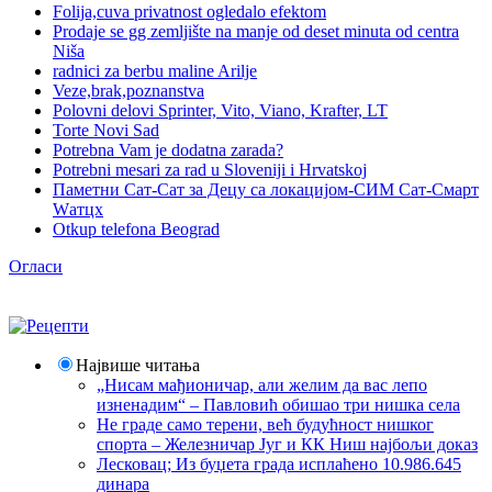
Folija,cuva privatnost ogledalo efektom
Prodaje se gg zemljište na manje od deset minuta od centra
Niša
radnici za berbu maline Arilje
Veze,brak,poznanstva
Polovni delovi Sprinter, Vito, Viano, Krafter, LT
Torte Novi Sad
Potrebna Vam je dodatna zarada?
Potrebni mesari za rad u Sloveniji i Hrvatskoj
Паметни Сат-Сат за Децу са локацијом-СИМ Сат-Смарт
Wатцх
Otkup telefona Beograd
Огласи
Највише читања
„Нисам мађионичар, али желим да вас лепо
изненадим“ – Павловић обишао три нишка села
Не граде само терени, већ будућност нишког
спорта – Железничар Југ и КК Ниш најбољи доказ
Лесковац; Из буџета града исплаћено 10.986.645
динара