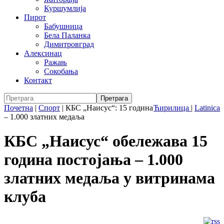
Куршумлија
Пирот
Бабушница
Бела Паланка
Димитровград
Алексинац
Ражањ
Сокобања
Контакт
Почетна
|
Спорт
|
КБС „Наисус“: 15 година
Ћирилица
|
Latinica
– 1.000 златних медаља
КБС „Наисус“ обележава 15
година постојања – 1.000
златних медаља у витринама
клуба