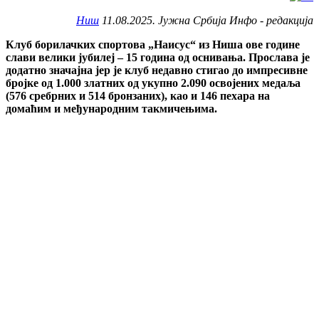
Ниш
11.08.2025. Јужна Србија Инфо - редакција
Клуб борилачких спортова „Наисус“ из Ниша ове године
слави велики јубилеј – 15 година од оснивања. Прослава је
додатно значајна јер је клуб недавно стигао до импресивне
бројке од 1.000 златних од укупно 2.090 освојених медаља
(576 сребрних и 514 бронзаних), као и 146 пехара на
домаћим и међународним такмичењима.