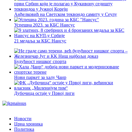
Анђелковић на Светском теквондо самиту у Сеулу
Успешна 2023. за КБС Наисус
21 медаља за КБС Наисус
Будућност нишког спорта
Нови паркет за халу Чаир
Дубочица остаје у Првој лиги
Новости
Црна хроника
Политика