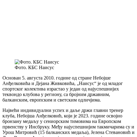
Фото. КБС Наисус
Основан 5. августа 2010. године од стране Небојше
Анђелковића и Дејана Живковића, „Наисус“ је од младог
спортског колектива израстао у један од најуспешнијих
теквондо клубова у региону, са бројним државним,
балканским, европским и светским одличјима.
Највећи индивидуални успех и даље држи главни тренер
клуба, Небојша Анђелковић, који је 2023. године освојио
бронзану медаљу у сениорским тимовима на Европском
првенству у Инсбруку. Међу најуспешнијим такмичарима су и
Урош Митровић (15 балканских медаља), Јелена Стевановић и