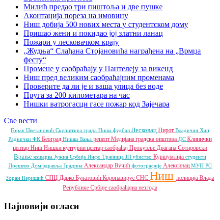
Милић предао три пиштоља и две пушке
Аконтација пореза на имовину
Ниш добија 500 нових места у студентском дому
Пришао жени и покидао јој златни ланац
Пожари у лесковачком крају
„Жудња“ Слађана Стојановића награђена на „Врмџа
фесту“
Промене у саобраћају у Пантелеју за викенд
Ниш пред великим саобраћајним променама
Проверите да ли је и ваша улица без воде
Пруга за 200 километара на час
Нишки ватрогасци гасе пожар код Зајечара
Све вести
Лесковац
Пирот
Горан Цветановић
Скупштина града Ниша
фудбал
Владичин Хан
Београд
рецепт
Медијана градска општина
Клинички
Раднички ФК
Нишка Бања
ДС
центар Ниш
Нишки културни центар
саобраћај
Прокупље
Драгана Сотировски
Врање
Куршумлија
кошарка
Јужна Србија Инфо
Тржница ЈП
убиство
студенти
Александар Вучић
Алексинац
Прешево
Дом здравља
Градина
фотографије
МУП РС
Ниш
СПЦ
Дарко Булатовић
Коронавирус
СНС
полиција
Влада
Зоран Перишић
Републике Србије
саобраћајна незгода
Најновији огласи