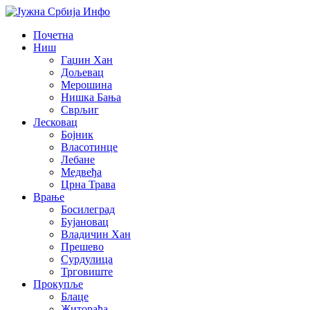
Почетна
Ниш
Гаџин Хан
Дољевац
Мерошина
Нишка Бања
Сврљиг
Лесковац
Бојник
Власотинце
Лебане
Медвеђа
Црна Трава
Врање
Босилеград
Бујановац
Владичин Хан
Прешево
Сурдулица
Трговиште
Прокупље
Блаце
Житорађа