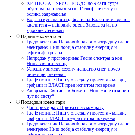
ХИТНО ЗА ТУРИСТЕ: Од 5 до 9 сати сутра
обустава на прелазима ка Грчкој – очекују се
велика задржавања
Вода за купање изнад бране на Власини изврсног
квалитета – најновија оцена Завода за јавно
здравље Лесковац
Највише коментара
Градоначелник Павловић најавио изградњу гасне
електране: Ниш добија стабилну енергију и
јефтиније грејање
Напредак у преговорима: Гасна електрана код
Ниша све извеснија
Успешну зимску сезону испратио снег, почео
летњи ред летења -
Где је истина: Ниш у огледалу протеста - млади,
грађани и ВЛАСТ пред испитом поверења
Академик Светислав Божић: "Ниш ми је отворио
пут ка свету“
Последњи коментари
Дан примирја у Првом светском рату
Где је истина: Ниш у огледалу протеста - млади,
грађани и ВЛАСТ пред испитом поверења
Градоначелник Павловић најавио изградњу гасне
електране: Ниш добија стабилну енергију и
јефтиније грејање