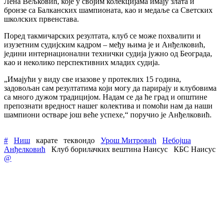
Лена Вељковић, које у својим колекцијама имају злата и
бронзе са Балканских шампионата, као и медаље са Светских
школских првенстава.
Поред такмичарских резултата, клуб се може похвалити и
изузетним судијским кадром – међу њима је и Анђелковић,
једини интернационални технички судија јужно од Београда,
као и неколико перспективних младих судија.
„Имајући у виду све изазове у протеклих 15 година,
задовољан сам резултатима који могу да парирају и клубовима
са много дужом традицијом. Надам се да ће град и општине
препознати вредност нашег колектива и помоћи нам да наши
шампиони остваре још веће успехе,“ поручио је Анђелковић.
#
Ниш
карате
теквондо
Урош Митровић
Небојша
Анђелковић
Клуб борилачких вештина Наисус
КБС Наисус
@