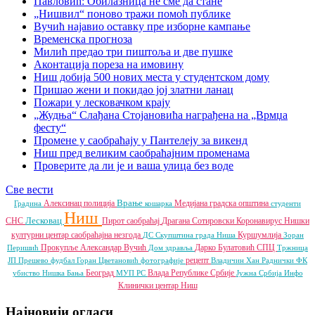
Павловић: Обилазница не сме да стане
„Нишвил“ поново тражи помоћ публике
Вучић најавио оставку пре изборне кампање
Временска прогноза
Милић предао три пиштоља и две пушке
Аконтација пореза на имовину
Ниш добија 500 нових места у студентском дому
Пришао жени и покидао јој златни ланац
Пожари у лесковачком крају
„Жудња“ Слађана Стојановића награђена на „Врмџа
фесту“
Промене у саобраћају у Пантелеју за викенд
Ниш пред великим саобраћајним променама
Проверите да ли је и ваша улица без воде
Све вести
Врање
Алексинац
полиција
Медијана градска општина
Градина
кошарка
студенти
Ниш
Лесковац
СНС
Пирот
саобраћај
Драгана Сотировски
Коронавирус
Нишки
културни центар
саобраћајна незгода
Куршумлија
ДС
Скупштина града Ниша
Зоран
Прокупље
Александар Вучић
Дарко Булатовић
СПЦ
Перишић
Дом здравља
Тржница
рецепт
ЈП
Прешево
фудбал
Горан Цветановић
фотографије
Владичин Хан
Раднички ФК
Београд
Влада Републике Србије
убиство
Нишка Бања
МУП РС
Јужна Србија Инфо
Клинички центар Ниш
Најновији огласи