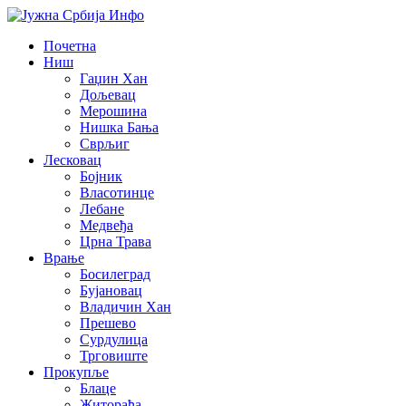
Почетна
Ниш
Гаџин Хан
Дољевац
Мерошина
Нишка Бања
Сврљиг
Лесковац
Бојник
Власотинце
Лебане
Медвеђа
Црна Трава
Врање
Босилеград
Бујановац
Владичин Хан
Прешево
Сурдулица
Трговиште
Прокупље
Блаце
Житорађа