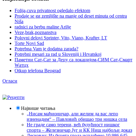
Folija,cuva privatnost ogledalo efektom
Prodaje se gg zemljište na manje od deset minuta od centra
Niša
radnici za berbu maline Arilje
Veze,brak,poznanstva
Polovni delovi Sprinter, Vito, Viano, Krafter, LT
Torte Novi Sad
Potrebna Vam je dodatna zarada?
Potrebni mesari za rad u Sloveniji i Hrvatskoj
Паметни Сат-Сат за Децу са локацијом-СИМ Сат-Смарт
Wатцх
Otkup telefona Beograd
Огласи
Највише читања
„Нисам мађионичар, али желим да вас лепо
изненадим“ – Павловић обишао три нишка села
Не граде само терени, већ будућност нишког
спорта – Железничар Југ и КК Ниш најбољи доказ
Лесковац; Из буџета града исплаћено 10.986.645