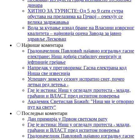
динара
ХИТНО ЗА ТУРИСТЕ: Од 5 до 9 сати сутра
обустава на прелазима ка Грчкој – очекују се
велика задржавања
Вода за купање изнад бране на Власини изврсног
квалитета – најновија оцена Завода за јавно
здравље Лесковац
Највише коментара
Градоначелник Павловић најавио изградњу гасне
електране: Ниш добија стабилну енергију и
јефтиније грејање
Напредак у преговорима: Гасна електрана код
Ниша све извеснија
Успешну зимску сезону испратио снег, почео
летњи ред летења -
Где је истина: Ниш у огледалу протеста - млади,
грађани и ВЛАСТ пред испитом поверења
Академик Светислав Божић: "Ниш ми је отворио
пут ка свету“
Последњи коментари
Дан примирја у Првом светском рату
Где је истина: Ниш у огледалу протеста - млади,
грађани и ВЛАСТ пред испитом поверења
Градоначелник Павловић најавио изградњу гасне