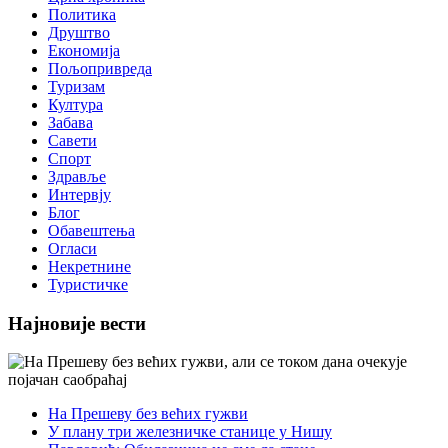
Политика
Друштво
Економија
Пољопривреда
Туризам
Култура
Забава
Савети
Спорт
Здравље
Интервју
Блог
Обавештења
Огласи
Некретнине
Туристичке
Најновије вести
На Прешеву без већих гужви
У плану три железничке станице у Нишу