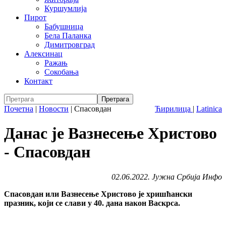
Куршумлија
Пирот
Бабушница
Бела Паланка
Димитровград
Алексинац
Ражањ
Сокобања
Контакт
Почетна
|
Новости
|
Спасовдан
Ћирилица
|
Latinica
Данас је Вазнесење Христово
- Спасовдан
02.06.2022. Јужна Србија Инфо
Спасовдан или Вазнесење Христово је хришћански
празник, који се слави у 40. дана након Васкрса.