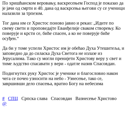
По хришћанском веровању, васкресењем Господ је показао да
је јачи од смрти и 40. дана од васкрсења његови су се ученици
налазили за трпезом.
Тог дана им се Христос поново јавио и рекао: „Идите по
свему свети и проповедајте Еванђелије сваком створењу. Ко
поверује и крсти се, биће спасен, а ко не поверује биће
осуђен.“
Да би у томе успели Христос им је обећао Духа Утешитеља, и
заповедио да до силаска Духа Светога не излазе из
Јерусалима. Тако су могли пренијети Христову веру у свет и
тиме људство спасавати у вери - одатле назив Спасовдан.
Подигнутих руку Христос је ученике и благословио након
чега се почео узносити на небо - Узнесење, тако се,
завршивши дело спасења, вратио Богу на небесима
#
СПЦ
Српска слава
Спасовдан
Вазнесење Христово
@