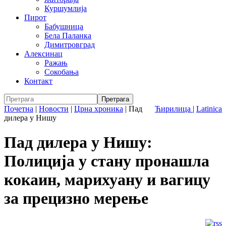
Куршумлија
Пирот
Бабушница
Бела Паланка
Димитровград
Алексинац
Ражањ
Сокобања
Контакт
Почетна
|
Новости
|
Црна хроника
|
Пад
Ћирилица
|
Latinica
дилера у Нишу
Пад дилера у Нишу:
Полиција у стану пронашла
кокаин, марихуану и вагицу
за прецизно мерење