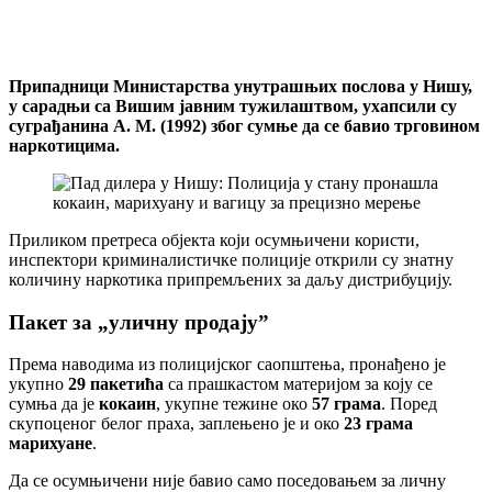
Припадници Министарства унутрашњих послова у Нишу,
у сарадњи са Вишим јавним тужилаштвом, ухапсили су
суграђанина А. М. (1992) због сумње да се бавио трговином
наркотицима.
Приликом претреса објекта који осумњичени користи,
инспектори криминалистичке полиције открили су знатну
количину наркотика припремљених за даљу дистрибуцију.
Пакет за „уличну продају”
Према наводима из полицијског саопштења, пронађено је
укупно
29 пакетића
са прашкастом материјом за коју се
сумња да је
кокаин
, укупне тежине око
57 грама
. Поред
скупоценог белог праха, заплењено је и око
23 грама
марихуане
.
Да се осумњичени није бавио само поседовањем за личну