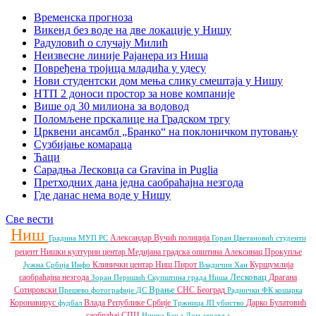
Временска прогноза
Викенд без воде на две локације у Нишу
Радуловић о случају Милић
Неизвесне линије Рајанера из Ниша
Повређена тројица младића у удесу
Нови студентски дом мења слику смештаја у Нишу
НТП 2 доноси простор за нове компаније
Више од 30 милиона за водовод
Поломљене прскалице на Градском тргу
Црквени ансамбл „Бранко“ на поклоничком путовању
Сузбијање комараца
Ћаци
Сарадња Лесковца са Gravina in Puglia
Претходних дана једна саобраћајна незгода
Где данас нема воде у Нишу
Све вести
Ниш
Александар Вучић
полиција
Градина
МУП РС
Горан Цветановић
студенти
рецепт
Нишки културни центар
Медијана градска општина
Алексинац
Прокупље
Клинички центар Ниш
Пирот
Куршумлија
Јужна Србија Инфо
Владичин Хан
Лесковац
саобраћајна незгода
Драгана
Зоран Перишић
Скупштина града Ниша
Врање
Сотировски
СНС
Београд
Прешево
фотографије
ДС
Раднички ФК
кошарка
Коронавирус
Влада Републике Србије
Дарко Булатовић
фудбал
Тржница ЈП
убиство
саобраћај
СПЦ
Нишка Бања
Дом здравља