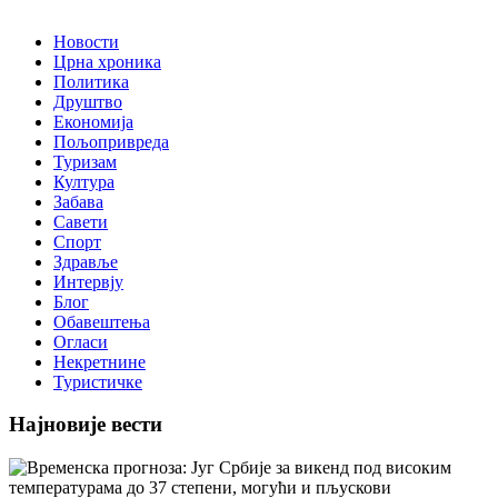
Новости
Црна хроника
Политика
Друштво
Економија
Пољопривреда
Туризам
Култура
Забава
Савети
Спорт
Здравље
Интервју
Блог
Обавештења
Огласи
Некретнине
Туристичке
Најновије вести