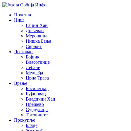
Почетна
Ниш
Гаџин Хан
Дољевац
Мерошина
Нишка Бања
Сврљиг
Лесковац
Бојник
Власотинце
Лебане
Медвеђа
Црна Трава
Врање
Босилеград
Бујановац
Владичин Хан
Прешево
Сурдулица
Трговиште
Прокупље
Блаце
Житорађа