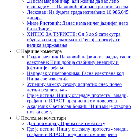
„Нисам мађионичар, али желим да вас лепо
изненадим“ – Павловић обишао три нишка села
Лесковац; Из буџета града исплаћено 10.986.645
динара
Миле Ристовић: Данас нема ничег јаднијег него
бити Ћаци.
ХИТНО ЗА ТУРИСТЕ: Од 5 до 9 сати сутра
обустава на прелазима ка Грчкој – очекују се
велика задржавања
Највише коментара
Градоначелник Павловић најавио изградњу гасне
електране: Ниш добија стабилну енергију и
јефтиније грејање
Напредак у преговорима: Гасна електрана код
Ниша све извеснија
Успешну зимску сезону испратио снег, почео
летњи ред летења -
Где је истина: Ниш у огледалу протеста - млади,
грађани и ВЛАСТ пред испитом поверења
Академик Светислав Божић: "Ниш ми је отворио
пут ка свету“
Последњи коментари
Дан примирја у Првом светском рату
Где је истина: Ниш у огледалу протеста - млади,
грађани и ВЛАСТ пред испитом поверења