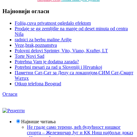
Најновији огласи
Folija,cuva privatnost ogledalo efektom
Prodaje se gg zemljište na manje od deset minuta od centra
Niša
radnici za berbu maline Arilje
Veze,brak,poznanstva
Polovni delovi Sprinter, Vito, Viano, Krafter, LT
Torte Novi Sad
Potrebna Vam je dodatna zarada?
Potrebni mesari za rad u Sloveniji i Hrvatskoj
Паметни Сат-Сат за Децу са локацијом-СИМ Сат-Смарт
Wатцх
Otkup telefona Beograd
Огласи
Највише читања
Не граде само терени, већ будућност нишког
спорта – Железничар Југ и КК Ниш најбољи доказ