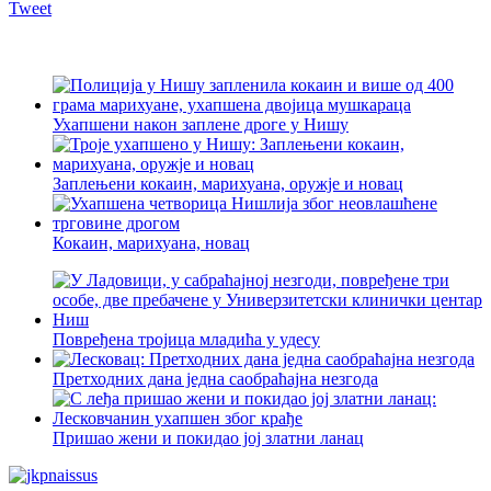
Tweet
Ухапшени након заплене дроге у Нишу
Заплењени кокаин, марихуана, оружје и новац
Кокаин, марихуана, новац
Повређена тројица младића у удесу
Претходних дана једна саобраћајна незгода
Пришао жени и покидао јој златни ланац