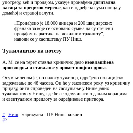
употребу, већ и продајом, указује пронађена
дигитална
вагица за прецизно мерење
, као и одређена сума новца у
домаћој и страној валути.
„Пронађено је 18.000 динара и 200 швајцарских
франака за које се основано сумња да су стечени
продајом наркотика на локалном тржишту”,
наводи се у саопштењу ПУ Ниш.
Тужилаштво на потезу
А. М. се на терет ставља кривично дело
неовлашћена
производња и стављање у промет опојних дрога
.
Осумњиченом је, по налогу тужиоца, одређено полицијско
задржавање до 48 часова. Он ће у законском року, уз кривичну
пријаву, бити спроведен на саслушање у Више јавно
тужилаштво у Нишу, где ће се одлучивати о даљим корацима
и евентуалном предлогу за одређивање притвора.
#
Ниш
марихуана
ПУ Ниш
кокаин
@