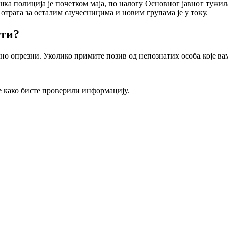
а полиција је почетком маја, по налогу Основног јавног тужилаш
отрага за осталим саучесницима и новим групама је у току.
ти?
но опрезни. Уколико примите позив од непознатих особа које в
е
како бисте проверили информацију.