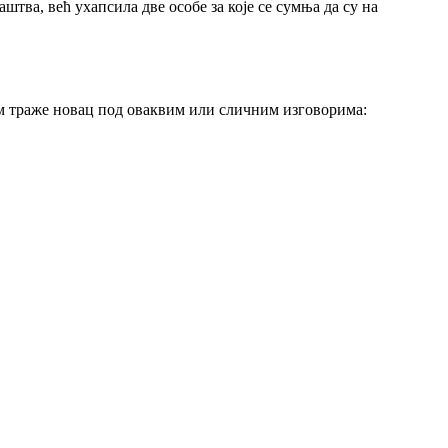
тва, већ ухапсила две особе за које се сумња да су на
ам траже новац под оваквим или сличним изговорима: