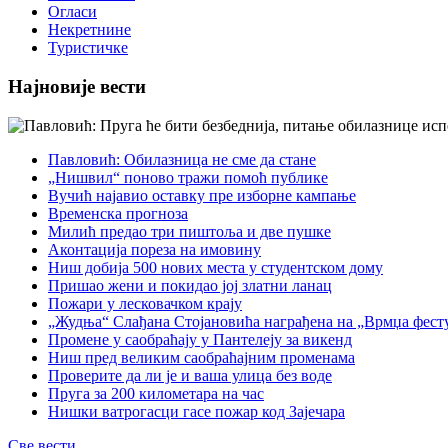
Огласи
Некретнине
Туристичке
Најновије вести
Павловић: Обилазница не сме да стане
„Нишвил“ поново тражи помоћ публике
Вучић најавио оставку пре изборне кампање
Временска прогноза
Милић предао три пиштоља и две пушке
Аконтација пореза на имовину
Ниш добија 500 нових места у студентском дому
Пришао жени и покидао јој златни ланац
Пожари у лесковачком крају
„Жудња“ Слађана Стојановића награђена на „Врмџа фест
Промене у саобраћају у Пантелеју за викенд
Ниш пред великим саобраћајним променама
Проверите да ли је и ваша улица без воде
Пруга за 200 километара на час
Нишки ватрогасци гасе пожар код Зајечара
Све вести