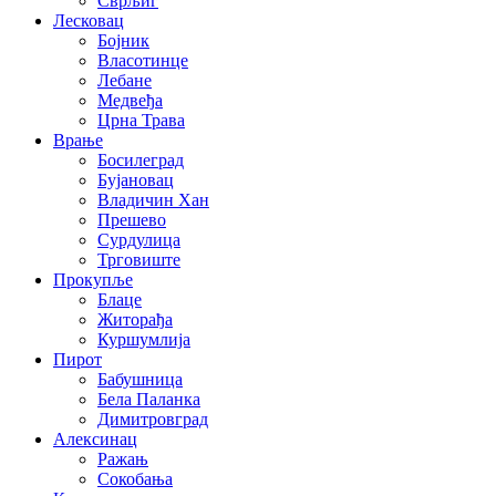
Сврљиг
Лесковац
Бојник
Власотинце
Лебане
Медвеђа
Црна Трава
Врање
Босилеград
Бујановац
Владичин Хан
Прешево
Сурдулица
Трговиште
Прокупље
Блаце
Житорађа
Куршумлија
Пирот
Бабушница
Бела Паланка
Димитровград
Алексинац
Ражањ
Сокобања