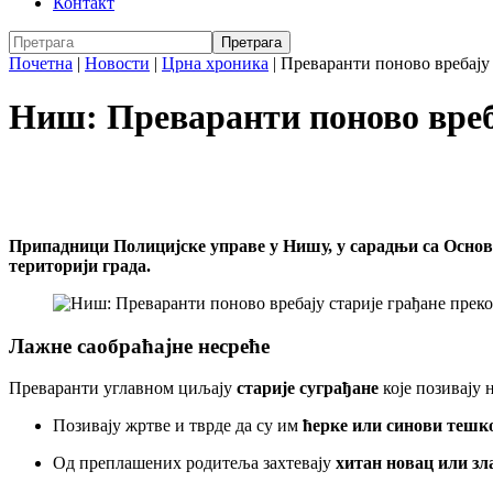
Контакт
Почетна
|
Новости
|
Црна хроника
|
Преваранти поново вребају
Ниш: Преваранти поново вреб
Припадници Полицијске управе у Нишу, у сарадњи са Основ
територији града.
Лажне саобраћајне несреће
Преваранти углавном циљају
старије суграђане
које позивају 
Позивају жртве и тврде да су им
ћерке или синови тешк
Од преплашених родитеља захтевају
хитан новац или зл