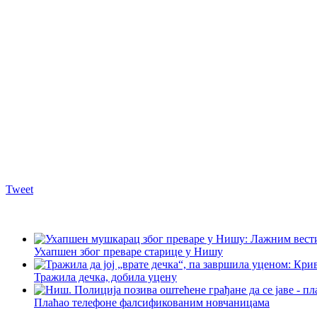
Tweet
Ухапшен због преваре старице у Нишу
Тражила дечка, добила уцену
Плаћао телефоне фалсификованим новчаницама