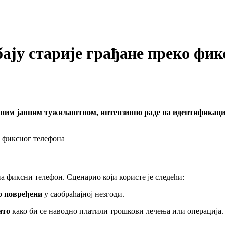
ају старије грађане преко фик
ним јавним тужилаштвом, интензивно раде на идентификациј
на фиксни телефон. Сценарио који користе је следећи:
о повређени
у саобраћајној незгоди.
ато
како би се наводно платили трошкови лечења или операција.