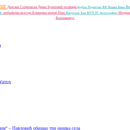
иш
В
Драгана Сотировски
Дарко Булатовић
полиција
фудбал
Раднички ФК
Нишка Бања
саобраћајна незгода
Клинички центар Ниш
Медијан
ић
Владичин Хан
МУП РС
фотографије
Коронавирус
a
Wатцх
дим“ – Павловић обишао три нишка села