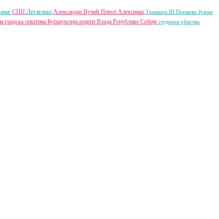
рање
Лесковац
СПЦ
Александар Вучић
Пирот
Алексинац
Тржница ЈП
Прешево
Јужна
а градска општина
Куршумлија
рецепт
Влада Републике Србије
студенти
убиство