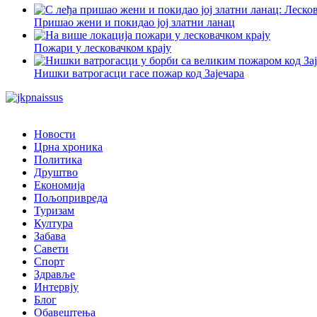
Пришао жени и покидао јој златни ланац
Пожари у лесковачком крају
Нишки ватрогасци гасе пожар код Зајечара
Новости
Црна хроника
Политика
Друштво
Економија
Пољопривреда
Туризам
Култура
Забава
Савети
Спорт
Здравље
Интервју
Блог
Обавештења