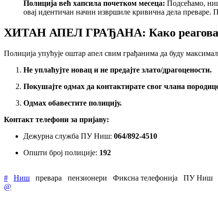
Полиција већ хапсила почетком месеца:
Подсећамо, нишк
овај идентичан начин извршиле кривична дела преваре. П
ХИТАН АПЕЛ ГРАЂАНА: Како реагова
Полиција упућује оштар апел свим грађанима да буду максимал
Не уплаћујте новац и не предајте злато/драгоцености.
Покушајте одмах да контактирате свог члана породиц
Одмах обавестите полицију.
Контакт телефони за пријаву:
Дежурна служба ПУ Ниш:
064/892-4510
Општи број полиције:
192
#
Ниш
превара
пензионери
Фиксна телефонија
ПУ Ниш
@