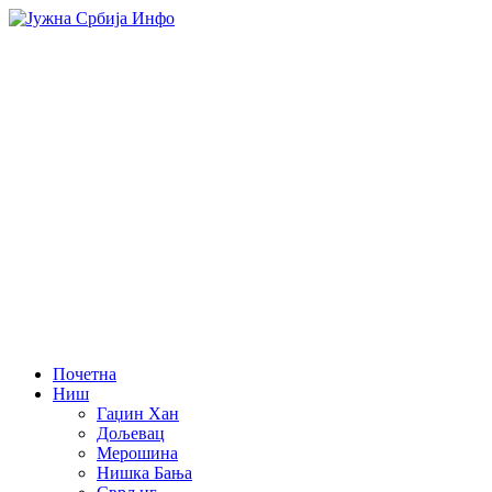
Почетна
Ниш
Гаџин Хан
Дољевац
Мерошина
Нишка Бања