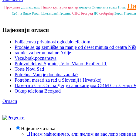
Н
Прокупље
Нишки културни центар
Дом здравља
кошарка
Скупштина града Ниша
СНС
Београд
саобраћај
Србија Инфо
Горан Цветановић
Градина
ДС
Зоран Периш
Најновији огласи
Folija,cuva privatnost ogledalo efektom
Prodaje se gg zemljište na manje od deset minuta od centra Niš
radnici za berbu maline Arilje
Veze,brak,poznanstva
Polovni delovi Sprinter, Vito, Viano, Krafter, LT
Torte Novi Sad
Potrebna Vam je dodatna zarada?
Potrebni mesari za rad u Sloveniji i Hrvatskoj
Паметни Сат-Сат за Децу са локацијом-СИМ Сат-Смарт 
Otkup telefona Beograd
Огласи
Највише читања
„Нисам мађионичар, али желим да вас лепо изнена