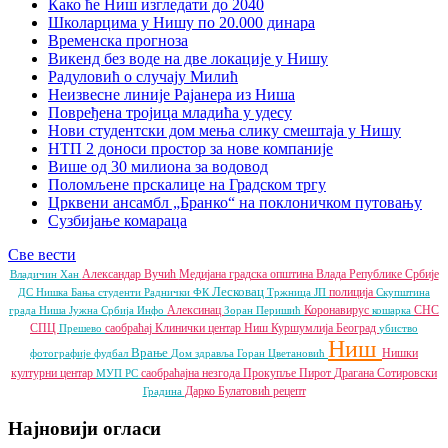
Како ће Ниш изгледати до 2040
Школарцима у Нишу по 20.000 динара
Временска прогноза
Викенд без воде на две локације у Нишу
Радуловић о случају Милић
Неизвесне линије Рајанера из Ниша
Повређена тројица младића у удесу
Нови студентски дом мења слику смештаја у Нишу
НТП 2 доноси простор за нове компаније
Више од 30 милиона за водовод
Поломљене прскалице на Градском тргу
Црквени ансамбл „Бранко“ на поклоничком путовању
Сузбијање комараца
Све вести
Александар Вучић
Медијана градска општина
Влада Републике Србије
Владичин Хан
Лесковац
полиција
ДС
Нишка Бања
студенти
Раднички ФК
Тржница ЈП
Скупштина
Алексинац
Коронавирус
СНС
града Ниша
Јужна Србија Инфо
Зоран Перишић
кошарка
СПЦ
саобраћај
Клинички центар Ниш
Куршумлија
Београд
Прешево
убиство
Ниш
Врање
Нишки
фотографије
фудбал
Дом здравља
Горан Цветановић
културни центар
саобраћајна незгода
Прокупље
Пирот
Драгана Сотировски
МУП РС
Дарко Булатовић
рецепт
Градина
Најновији огласи