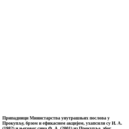
Припадници Министарства унутрашњих послова у
Прокупљу, брзом и ефикасном акцијом, ухапсили су И. А.
(1982) и његовог сина Ф. А. (2001) из Прокупља, због