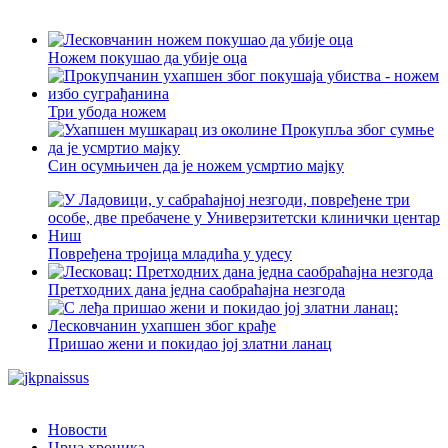
Ножем покушао да убије оца
Три убода ножем
Син осумњичен да је ножем усмртио мајку
Повређена тројица младића у удесу
Претходних дана једна саобраћајна незгода
Пришао жени и покидао јој златни ланац
Новости
Црна хроника