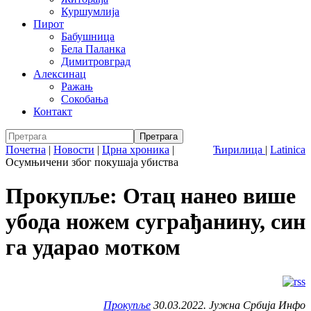
Куршумлија
Пирот
Бабушница
Бела Паланка
Димитровград
Алексинац
Ражањ
Сокобања
Контакт
Почетна
|
Новости
|
Црна хроника
|
Ћирилица
|
Latinica
Осумњичени због покушаја убиства
Прокупље: Отац нанео више
убода ножем суграђанину, син
га ударао мотком
Прокупље
30.03.2022. Јужна Србија Инфо