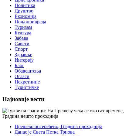
Политика
Друштво
Економија
Пољопривреда
Туризам
Култура
Забава
Савети
Спорт
Здравље
Интервју
Блог
Обавештења
Огласи
Некретнине
Туристичке
Најновије вести
Прешево оптерећено, Градина проходнија
Данас је Света Петка Трнова