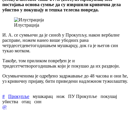
постојања основа сумње да су извршили кривична дела
убиство у покушају и тешка телесна повреда.
Илустрација
И. А. се сумњичи да је синоћ у Прокупљу, након вербалне
расправе, ножем нанео више убодних рана
четрдесетдеветогодишњем мушкарцу, док га је његов син
тукао мотком.
Такође, том приликом повређен је и
тридесетчетворогодишњак који је покушао да их раздвоји.
Осумњиченима је одређено задржавање до 48 часова и они ће,
уз кривичну пријаву, бити приведени надлежном тужилаштву.
#
Прокупље
мушкарац
нож
ПУ Прокупље
покушај
убиства
отац
син
@