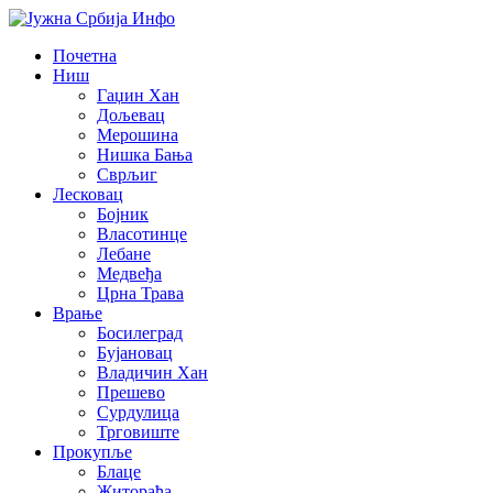
Почетна
Ниш
Гаџин Хан
Дољевац
Мерошина
Нишка Бања
Сврљиг
Лесковац
Бојник
Власотинце
Лебане
Медвеђа
Црна Трава
Врање
Босилеград
Бујановац
Владичин Хан
Прешево
Сурдулица
Трговиште
Прокупље
Блаце
Житорађа