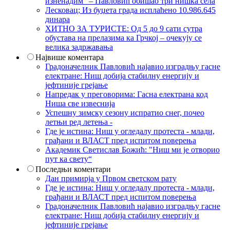
изненадим“ – Павловић обишао три нишка села
Лесковац; Из буџета града исплаћено 10.986.645
динара
ХИТНО ЗА ТУРИСТЕ: Од 5 до 9 сати сутра
обустава на прелазима ка Грчкој – очекују се
велика задржавања
Највише коментара
Градоначелник Павловић најавио изградњу гасне
електране: Ниш добија стабилну енергију и
јефтиније грејање
Напредак у преговорима: Гасна електрана код
Ниша све извеснија
Успешну зимску сезону испратио снег, почео
летњи ред летења -
Где је истина: Ниш у огледалу протеста - млади,
грађани и ВЛАСТ пред испитом поверења
Академик Светислав Божић: "Ниш ми је отворио
пут ка свету“
Последњи коментари
Дан примирја у Првом светском рату
Где је истина: Ниш у огледалу протеста - млади,
грађани и ВЛАСТ пред испитом поверења
Градоначелник Павловић најавио изградњу гасне
електране: Ниш добија стабилну енергију и
јефтиније грејање