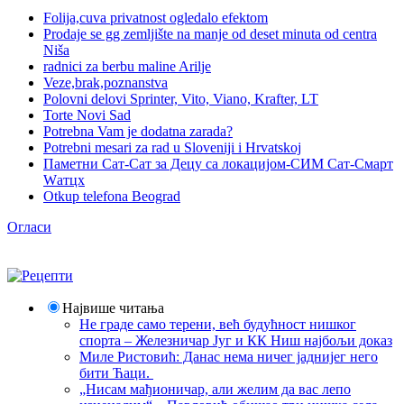
Folija,cuva privatnost ogledalo efektom
Prodaje se gg zemljište na manje od deset minuta od centra
Niša
radnici za berbu maline Arilje
Veze,brak,poznanstva
Polovni delovi Sprinter, Vito, Viano, Krafter, LT
Torte Novi Sad
Potrebna Vam je dodatna zarada?
Potrebni mesari za rad u Sloveniji i Hrvatskoj
Паметни Сат-Сат за Децу са локацијом-СИМ Сат-Смарт
Wатцх
Otkup telefona Beograd
Огласи
Највише читања
Не граде само терени, већ будућност нишког
спорта – Железничар Југ и КК Ниш најбољи доказ
Миле Ристовић: Данас нема ничег јаднијег него
бити Ћаци.
„Нисам мађионичар, али желим да вас лепо