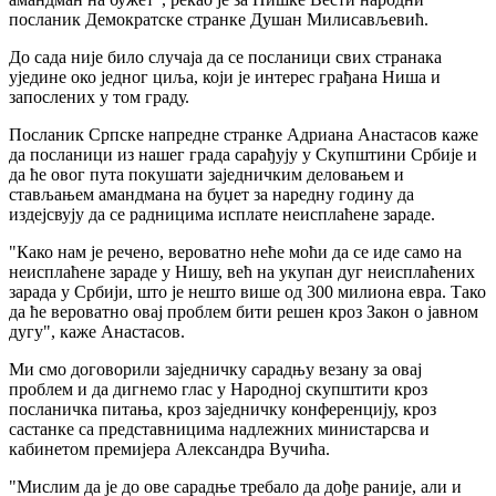
посланик Демократске странке Душан Милисављевић.
До сада није било случаја да се посланици свих странака
уједине око једног циља, који је интерес грађана Ниша и
запослених у том граду.
Посланик Српске напредне странке Адриана Анастасов каже
да посланици из нашег града сарађују у Скупштини Србије и
да ће овог пута покушати заједничким деловањем и
стављањем амандмана на буџет за наредну годину да
издејсвују да се радницима исплате неисплаћене зараде.
"Како нам је речено, вероватно неће моћи да се иде само на
неисплаћене зараде у Нишу, већ на укупан дуг неисплаћених
зарада у Србији, што је нешто више од 300 милиона евра. Тако
да ће вероватно овај проблем бити решен кроз Закон о јавном
дугу", каже Анастасов.
Ми смо договорили заједничку сарадњу везану за овај
проблем и да дигнемо глас у Народној скупштити кроз
посланичка питања, кроз заједничку конференцију, кроз
састанке са представницима надлежних министарсва и
кабинетом премијера Александра Вучића.
"Мислим да је до ове сарадње требало да дође раније, али и