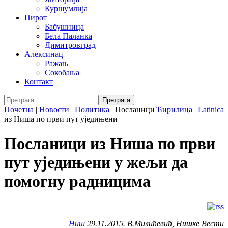
Куршумлија
Пирот
Бабушница
Бела Паланка
Димитровград
Алексинац
Ражањ
Сокобања
Контакт
Почетна
|
Новости
|
Политика
|
Посланици
Ћирилица
|
Latinica
из Ниша по први пут уједињени
Посланици из Ниша по први
пут уједињени у жељи да
помогну радницима
Ниш
29.11.2015. В.Милићевић, Нишке Вести