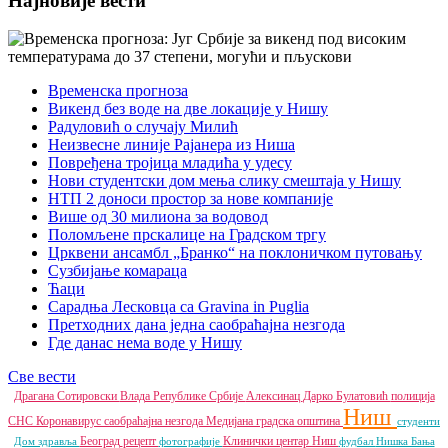
Најновије вести
Временска прогноза
Викенд без воде на две локације у Нишу
Радуловић о случају Милић
Неизвесне линије Рајанера из Ниша
Повређена тројица младића у удесу
Нови студентски дом мења слику смештаја у Нишу
НТП 2 доноси простор за нове компаније
Више од 30 милиона за водовод
Поломљене прскалице на Градском тргу
Црквени ансамбл „Бранко“ на поклоничком путовању
Сузбијање комараца
Ћаци
Сарадња Лесковца са Gravina in Puglia
Претходних дана једна саобраћајна незгода
Где данас нема воде у Нишу
Све вести
Драгана Сотировски
Влада Републике Србије
Алексинац
Дарко Булатовић
полиција
Ниш
СНС
Коронавирус
саобраћајна незгода
Медијана градска општина
студенти
Београд
рецепт
Клинички центар Ниш
Дом здравља
фотографије
фудбал
Нишка Бања