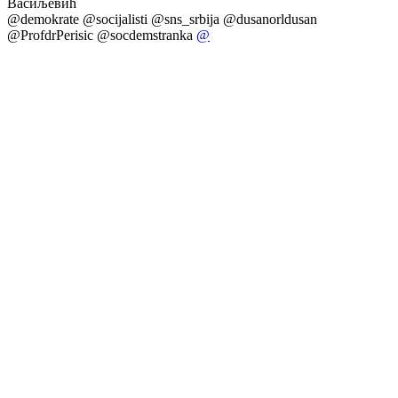
Васиљевић
@demokrate @socijalisti @sns_srbija @dusanorldusan
@ProfdrPerisic @socdemstranka
@