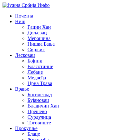
Почетна
Ниш
Гаџин Хан
Дољевац
Мерошина
Нишка Бања
Сврљиг
Лесковац
Бојник
Власотинце
Лебане
Медвеђа
Црна Трава
Врање
Босилеград
Бујановац
Владичин Хан
Прешево
Сурдулица
Трговиште
Прокупље
Блаце
Житорађа