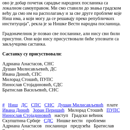
ово је добар почетак сарадње народних посланика са
локалном самоуправом. Ми смо ставили до знања градском
већу да смо им на располагању и за све друге проблеме које
Ниш има, а који могу да се решавају преко републичких
институција", рекла је за Нишке Вести народна посланица.
Градоначелник је позвао све посланике, али нису сви били
присутни. Они који нису присуствовали биће упознати са
закључцима састанка.
Састанку су присуствовали
:
Адриана Анастасов, СНС
Душан Милисављевић, ДС
Ивана Динић, СПС
Милорад Стошић, ПУПС
Нинослав Стојадиновић, СДС
Братислав Васиљевић, СНС
#
Ниш
ДС
СПС
СНС
Душан Милисављевић
плате
Ивана Динић
Зоран Перишић
Милорад Стошић
ПУПС
Нинослав Стојадиновић
наступ
Градски већник
Скупштина Србије
СДС
Нишке вести
проблеми
Адриана Анастасов
посланици
предузећа
Братислав