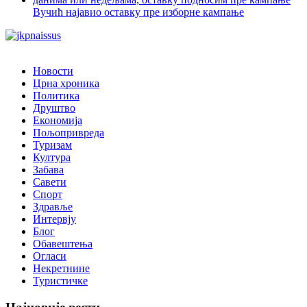
Вучић најавио оставку пре изборне кампање
Новости
Црна хроника
Политика
Друштво
Економија
Пољопривреда
Туризам
Култура
Забава
Савети
Спорт
Здравље
Интервју
Блог
Обавештења
Огласи
Некретнине
Туристичке