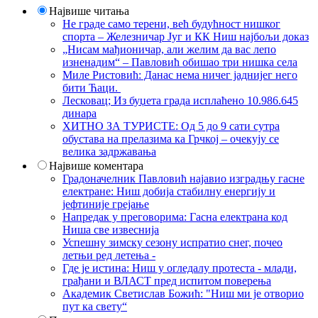
Највише читања
Не граде само терени, већ будућност нишког
спорта – Железничар Југ и КК Ниш најбољи доказ
„Нисам мађионичар, али желим да вас лепо
изненадим“ – Павловић обишао три нишка села
Миле Ристовић: Данас нема ничег јаднијег него
бити Ћаци.
Лесковац; Из буџета града исплаћено 10.986.645
динара
ХИТНО ЗА ТУРИСТЕ: Од 5 до 9 сати сутра
обустава на прелазима ка Грчкој – очекују се
велика задржавања
Највише коментара
Градоначелник Павловић најавио изградњу гасне
електране: Ниш добија стабилну енергију и
јефтиније грејање
Напредак у преговорима: Гасна електрана код
Ниша све извеснија
Успешну зимску сезону испратио снег, почео
летњи ред летења -
Где је истина: Ниш у огледалу протеста - млади,
грађани и ВЛАСТ пред испитом поверења
Академик Светислав Божић: "Ниш ми је отворио
пут ка свету“