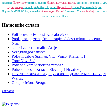
Прокупље
Нишки културни центар
кошарка
убиство
Градина
Прешево
Тржница ЈП
ДС
Врање
Куршумлија
Пирот
СПЦ
Јужна Србија Инфо
Горан Цветановић
Зоран
Лесковац
Александар Вучић
саобраћај
Перишић
МУП РС
Раднички ФК
Владичин Хан
Скупштина града Ниша
Најновији огласи
Folija,cuva privatnost ogledalo efektom
Prodaje se gg zemljište na manje od deset minuta od centra
Niša
radnici za berbu maline Arilje
Veze,brak,poznanstva
Polovni delovi Sprinter, Vito, Viano, Krafter, LT
Torte Novi Sad
Potrebna Vam je dodatna zarada?
Potrebni mesari za rad u Sloveniji i Hrvatskoj
Паметни Сат-Сат за Децу са локацијом-СИМ Сат-Смарт
Wатцх
Otkup telefona Beograd
Огласи