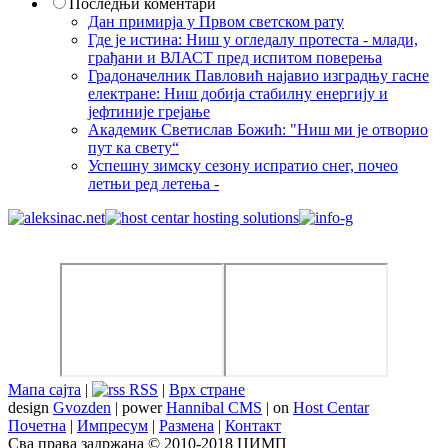
Последњи коментари
Дан примирја у Првом светском рату
Где је истина: Ниш у огледалу протеста - млади,
грађани и ВЛАСТ пред испитом поверења
Градоначелник Павловић најавио изградњу гасне
електране: Ниш добија стабилну енергију и
јефтиније грејање
Академик Светислав Божић: "Ниш ми је отворио
пут ка свету“
Успешну зимску сезону испратио снег, почео
летњи ред летења -
Мапа сајта
|
RSS
|
Врх стране
design
Gvozden
| power
Hannibal CMS
| on
Host Centar
Почетна
|
Импресум
|
Размена
|
Контакт
Сва права задржана © 2010-2018 ЦИМП