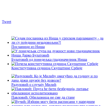
Tweet
Посланици из Ниша
Булатовић од понедељка градоначелник Ниша
Конститутивна седница Скупштине Србије
Радуловић о случају Милић
Павловић: Обилазница не сме да стане