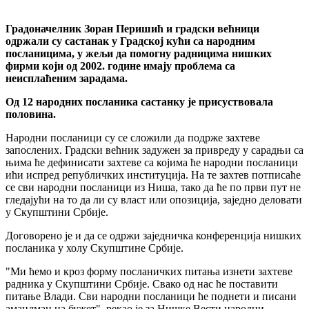
Градоначелник Зоран Перишић и градски већници
одржали су састанак у Градској кући са народним
посланицима, у жељи да помогну радницима нишких
фирми који од 2002. године имају проблема са
неисплаћеним зарадама.
Од 12 народних посланика састанку је присуствовала
половина.
Народни посланици су се сложили да подрже захтеве
запослених. Градски већник задужен за привреду у сарадњи са
њима ће дефинисати захтеве са којима ће народни посланици
ићи испред републичких институција. На те захтев потписаће
се сви народни посланици из Ниша, тако да ће по први пут не
гледајући на то да ли су власт или опозиција, заједно деловати
у Скупштини Србије.
Договорено је и да се одржи заједничка конференција нишких
посланика у холу Скупштине Србије.
"Ми ћемо и кроз форму посланичких питања изнети захтеве
радника у Скупштини Србије. Свако од нас ће поставити
питање Влади. Сви народни посланици ће поднети и писани
амандман на бужет", рекао је за Нишке Вести народни