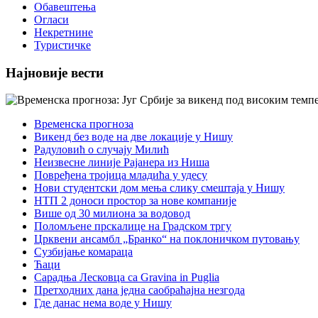
Обавештења
Огласи
Некретнине
Туристичке
Најновије вести
Временска прогноза
Викенд без воде на две локације у Нишу
Радуловић о случају Милић
Неизвесне линије Рајанера из Ниша
Повређена тројица младића у удесу
Нови студентски дом мења слику смештаја у Нишу
НТП 2 доноси простор за нове компаније
Више од 30 милиона за водовод
Поломљене прскалице на Градском тргу
Црквени ансамбл „Бранко“ на поклоничком путовању
Сузбијање комараца
Ћаци
Сарадња Лесковца са Gravina in Puglia
Претходних дана једна саобраћајна незгода
Где данас нема воде у Нишу