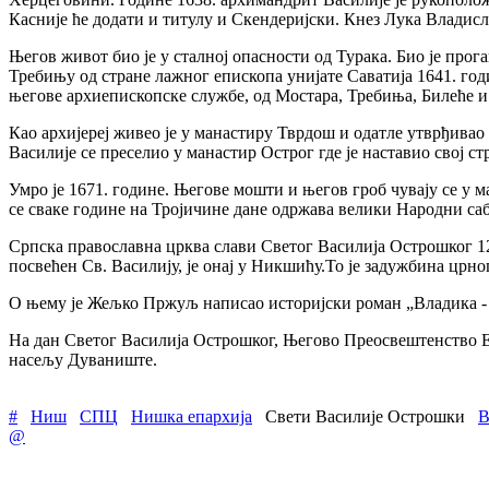
Касније ће додати и титулу и Скендеријски. Кнез Лука Владисла
Његов живот био је у сталној опасности од Турака. Био је про
Требињу од стране лажног епископа унијате Саватија 1641. годи
његове архиепископске службе, од Мостара, Требиња, Билеће 
Као архијереј живео је у манастиру Тврдош и одатле утврђивао
Василије се преселио у манастир Острог где је наставио свој 
Умро је 1671. године. Његове мошти и његов гроб чувају се у
се сваке године на Тројичине дане одржава велики Народни са
Српска православна црква слави Светог Василија Острошког 12.
посвећен Св. Василију, је онај у Никшићу.То је задужбина црно
О њему је Жељко Пржуљ написао историјски роман „Владика - с
На дан Светог Василија Острошког, Његово Преосвештенство Е
насељу Дуваниште.
#
Ниш
СПЦ
Нишка епархија
Свети Василије Острошки
В
@