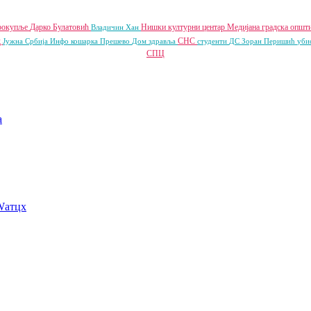
рокупље
Дарко Булатовић
Нишки културни центар
Медијана градска општ
Владичин Хан
д
СНС
Јужна Србија Инфо
кошарка
Прешево
Дом здравља
студенти
ДС
Зоран Перишић
уби
СПЦ
a
Wатцх