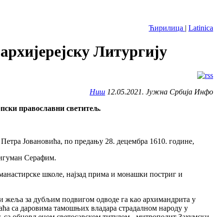
Ћирилица
|
Latinica
архијерејску Литургију
Ниш
12.05.2021. Јужна Србија Инфо
рпски православни светитељ.
Петра Јовановића, по предању 28. децембра 1610. године,
, игуман Серафим.
манастирске школе, најзад прима и монашки постриг и
 и жеља за дубљим подвигом одводе га као архимандрита у
враћа са даровима тамошњих владара страдалном народу у
, са обновљеном светосавском титулом - митрополит Захумски.