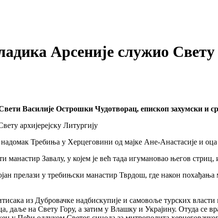
ладика Арсеније служио Свету 
 Свети Василије Острошки Чудотворац, епископ захумски и с
 надомак Требиња у Херцеговини од мајке Ане-Анастасије и оца 
ти манастир Завалу, у којем је већ тада игумановао његов стриц
ојан прелази у требињски манастир Тврдош, где након похађања 
итисака из Дубровачке надбискупије и самовоље турских власти
ца, даље на Свету Гору, а затим у Влашку и Украјину. Отуда се 
ен у Пећи одлуком Светог синода за митрополита херцеговачког