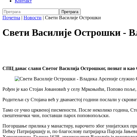
Контакт
Почетна
|
Новости
|
Свети Василије Острошки
Свети Василије Острошки - В
СПЦ данас слави Светог Василија Острошког, познат и као
Рођен је као Стојан Јовановић у селу Мркоњићи, Попово поље,
Родитељи су Стојана већ у дванаестој години послали у скрови
Тамо се учио црквеној писмености. После неколико година, Ст
свештенички чин, поставши парох поповопољски.
Погоршање прилика у манастиру, нарочито због унијатских пр
Пећку Патријаршију и, по благослову патријарха Пајсија Јањев
Херцеговини. Године 1638. архимандрит Василије је рукополож