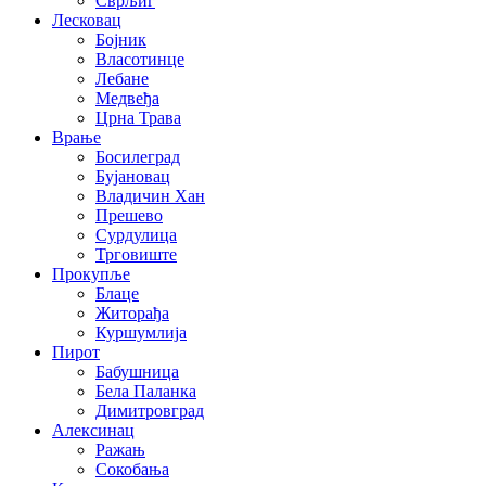
Сврљиг
Лесковац
Бојник
Власотинце
Лебане
Медвеђа
Црна Трава
Врање
Босилеград
Бујановац
Владичин Хан
Прешево
Сурдулица
Трговиште
Прокупље
Блаце
Житорађа
Куршумлија
Пирот
Бабушница
Бела Паланка
Димитровград
Алексинац
Ражањ
Сокобања