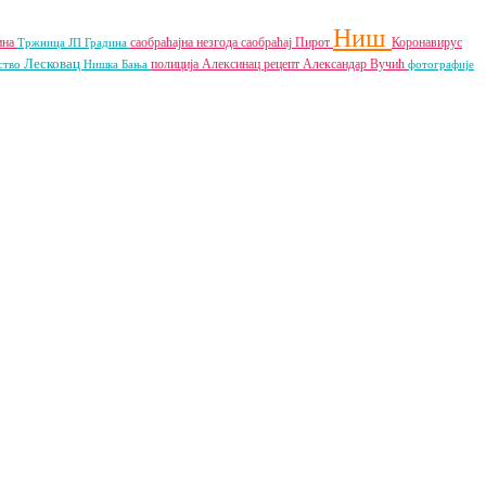
Ниш
ина
саобраћајна незгода
саобраћај
Пирот
Коронавирус
Тржница ЈП
Градина
Лесковац
полиција
Алексинац
рецепт
Александар Вучић
ство
Нишка Бања
фотографије