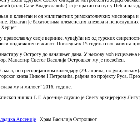
вић (отац Саве Владиславића) га је пратио на пут у Пећ и назад,
гањан и клеветан и од милитантних римокатоличких мисионара и п
не. Излаган је бахатостима племенских кнезова и непослушних ус
и Херцег
 у православљу своје вернике, чувајући их од турских свирепост
строги подвижнички живот. Последњих 15 година свог живота про
 манастиру у Острогу до данашњег дана. У њихову моћ исцељења 
бор. Манастир Светог Василија Острошког му је посвећен.
 маја, по грегоријанском календару (29. априла, по јулијанско
горског кнеза Николе I Петровића, рађена по пројекту Руса, Прео
лава му и милост“ 2016. године.
пископ нишки Г. Г. Арсеније служио је Свету архијерејску Лит
ладика Арсеније
Храм Василија Острошког