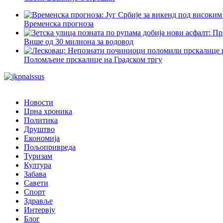
Временска прогноза
Више од 30 милиона за водовод
Поломљене прскалице на Градском тргу
Новости
Црна хроника
Политика
Друштво
Економија
Пољопривреда
Туризам
Култура
Забава
Савети
Спорт
Здравље
Интервју
Блог