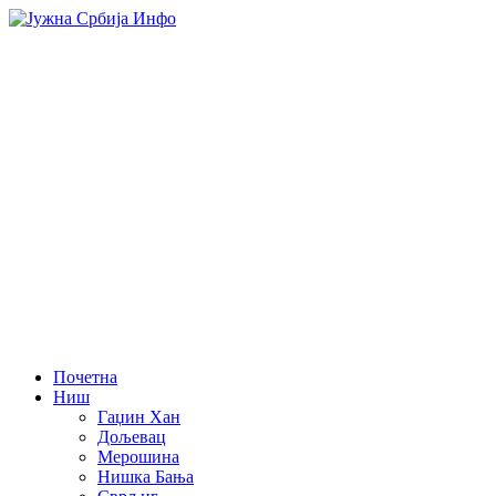
Почетна
Ниш
Гаџин Хан
Дољевац
Мерошина
Нишка Бања