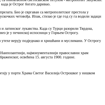
 када је Острог богато даривао.
релата. Био је свргаван са митрополитског престола у
кочких четовођа. Ипак, стизао је где год су га водили задаци
и и латинског лукавства. Када су Турци разорили Тврдош,
вео је у печинској испосници у Горњем Острогу.
и утехе верују подједнако и хришћани и муслимани. У Острогу
м).Наипозантнији, најмонументалнији православни храм
браженског, освећена 15. августа 1900. године.
ургију у порти Храма Светог Василија Острошког у нишком