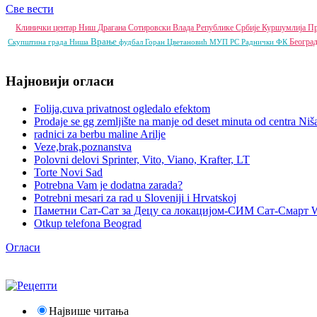
Све вести
Клинички центар Ниш
Драгана Сотировски
Влада Републике Србије
Куршумлија
П
Врање
Београ
Скупштина града Ниша
фудбал
Горан Цветановић
МУП РС
Раднички ФК
Најновији огласи
Folija,cuva privatnost ogledalo efektom
Prodaje se gg zemljište na manje od deset minuta od centra Niš
radnici za berbu maline Arilje
Veze,brak,poznanstva
Polovni delovi Sprinter, Vito, Viano, Krafter, LT
Torte Novi Sad
Potrebna Vam je dodatna zarada?
Potrebni mesari za rad u Sloveniji i Hrvatskoj
Паметни Сат-Сат за Децу са локацијом-СИМ Сат-Смарт 
Otkup telefona Beograd
Огласи
Највише читања