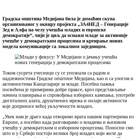
Градска општина Медијана била је домаћин скупа
организованог у оквиру пројекта „ЗА4НЕД – Генерације
Зед и Алфа на челу учешћа младих и европске
демократије“, чији је циљ да оснажи младе за активније
учешће у демократским процесима и креирање нових
модела комуникације са локалном заједницом.
Током сусрета учесници су се упознали са радом и
надлежностима Градске општине Медијана, као и са улогом и
активностима Канцеларије за младе. Посебна пажња
посвећена је примерима добре праксе, кроз представљање
начина планирања и спровођења изборних кампања, употребе
дигиталних алата, друштвених мрежа и онлајн активности
које доприносе већој укључености младих.
„Увек нам је драго када отворимо врата нашим партнерима из
Европе, а посебно када разговарамо о младима и њиховом
учешћу у демократским и изборним процесима. Поносни смо
што и у Србији постоји велики број младих који желе да