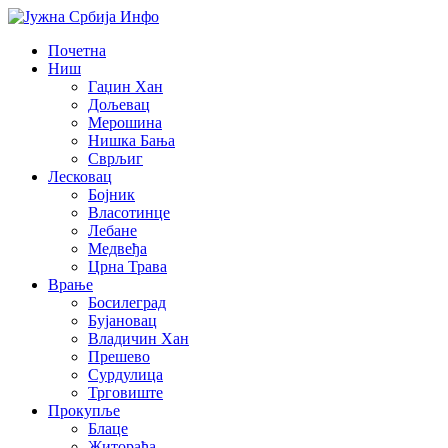
Почетна
Ниш
Гаџин Хан
Дољевац
Мерошина
Нишка Бања
Сврљиг
Лесковац
Бојник
Власотинце
Лебане
Медвеђа
Црна Трава
Врање
Босилеград
Бујановац
Владичин Хан
Прешево
Сурдулица
Трговиште
Прокупље
Блаце
Житорађа