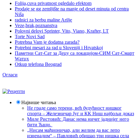
Folija,cuva privatnost ogledalo efektom
Prodaje se gg zemljište na manje od deset minuta od centra
Niša
radnici za berbu maline Arilje
Veze,brak,poznanstva
Polovni delovi Sprinter, Vito, Viano, Krafter, LT
Torte Novi Sad
Potrebna Vam je dodatna zarada?
Potrebni mesari za rad u Sloveniji i Hrvatskoj
Паметни Сат-Сат за Децу са локацијом-СИМ Сат-Смарт
Wатцх
Otkup telefona Beograd
Огласи
Највише читања
Не граде само терени, већ будућност нишког
спорта – Железничар Југ и КК Ниш најбољи доказ
Миле Ристовић: Данас нема ничег јаднијег него
бити Ћаци.
„Нисам мађионичар, али желим да вас лепо
изненадим“ – Павловић обишао три нишка села