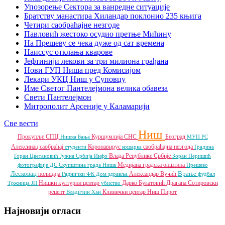
Упозорење Сектора за ванредне ситуације
Братству манастира Хиландар поклонио 235 књига
Четири саобраћајне незгоде
Павловић жестоко осудио претње Мићину
На Прешеву се чека дуже од сат времена
Наиссус отклања кварове
Јефтинији лекови за три милиона грађана
Нови ГУП Ниша пред Комисијом
Лекари УКЦ Ниш у Суповцу
Име Светог Пантелејмона велика обавеза
Свети Пантелејмон
Митрополит Арсеније у Каламарији
Све вести
Ниш
Прокупље
СПЦ
Куршумлија
СНС
Београд
Нишка Бања
МУП РС
Алексинац
саобраћај
Коронавирус
саобраћајна незгода
студенти
кошарка
Градина
Влада Републике Србије
Горан Цветановић
Јужна Србија Инфо
Зоран Перишић
Медијана градска општина
фотографије
ДС
Скупштина града Ниша
Прешево
Лесковац
Врање
полиција
Александар Вучић
Раднички ФК
Дом здравља
фудбал
Нишки културни центар
Дарко Булатовић
Драгана Сотировски
Тржница ЈП
убиство
рецепт
Клинички центар Ниш
Пирот
Владичин Хан
Најновији огласи