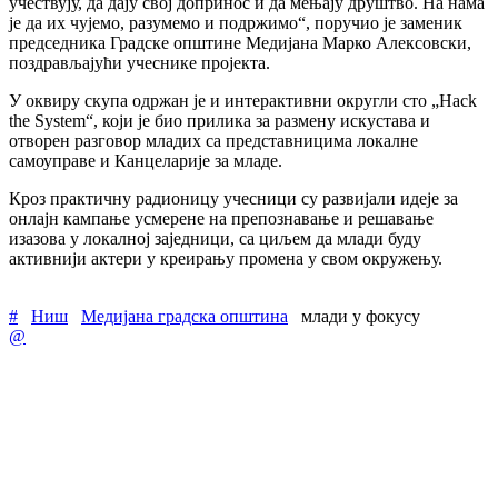
учествују, да дају свој допринос и да мењају друштво. На нама
је да их чујемо, разумемо и подржимо“, поручио је заменик
председника Градске општине Медијана Марко Алексовски,
поздрављајући учеснике пројекта.
У оквиру скупа одржан је и интерактивни округли сто „Hack
the System“, који је био прилика за размену искустава и
отворен разговор младих са представницима локалне
самоуправе и Канцеларије за младе.
Кроз практичну радионицу учесници су развијали идеје за
онлајн кампање усмерене на препознавање и решавање
изазова у локалној заједници, са циљем да млади буду
активнији актери у креирању промена у свом окружењу.
#
Ниш
Медијана градска општина
млади у фокусу
@