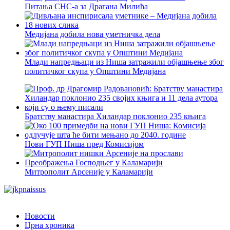
Питања СНС-а за Драгана Милића
Медијана добила нова уметничка дела
Млади напредњаци из Ниша затражили објашњење због
политичког скупа у Општини Медијана
Братству манастира Хиландар поклонио 235 књига
Нови ГУП Ниша пред Комисијом
Митрополит Арсеније у Каламарији
Новости
Црна хроника