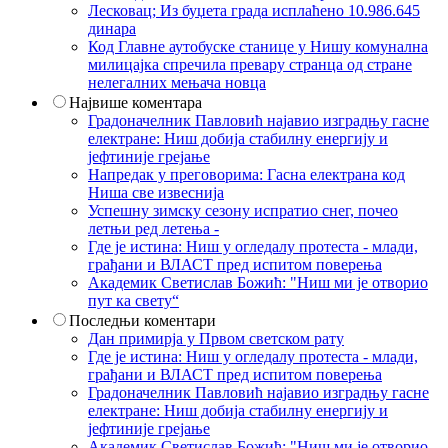
Лесковац; Из буџета града исплаћено 10.986.645
динара
Код Главне аутобуске станице у Нишу комунална
милицајка спречила превару странца од стране
нелегалних мењача новца
Највише коментара
Градоначелник Павловић најавио изградњу гасне
електране: Ниш добија стабилну енергију и
јефтиније грејање
Напредак у преговорима: Гасна електрана код
Ниша све извеснија
Успешну зимску сезону испратио снег, почео
летњи ред летења -
Где је истина: Ниш у огледалу протеста - млади,
грађани и ВЛАСТ пред испитом поверења
Академик Светислав Божић: "Ниш ми је отворио
пут ка свету“
Последњи коментари
Дан примирја у Првом светском рату
Где је истина: Ниш у огледалу протеста - млади,
грађани и ВЛАСТ пред испитом поверења
Градоначелник Павловић најавио изградњу гасне
електране: Ниш добија стабилну енергију и
јефтиније грејање
Академик Светислав Божић: "Ниш ми је отворио