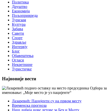
Политика
Друштво
Економија
Пољопривреда
Туризам
Култура
Забава
Савети
Спорт
Здравље
Интервју
Блог
Обавештења
Огласи
Некретнине
Туристичке
Најновије вести
Лазаревић: Пацијенти су на првом месту
Временска прогноза
Ниш добија нове летове за Беч и Малту