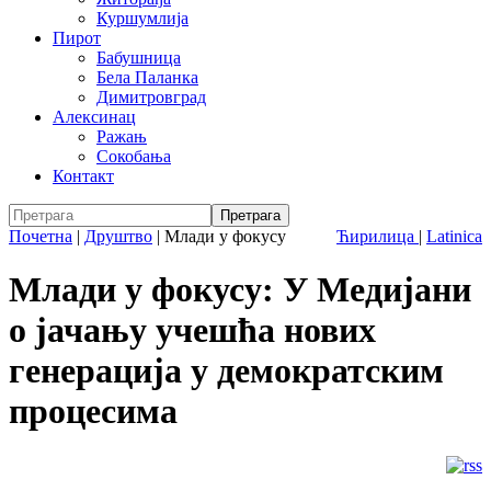
Куршумлија
Пирот
Бабушница
Бела Паланка
Димитровград
Алексинац
Ражањ
Сокобања
Контакт
Почетна
|
Друштво
|
Млади у фокусу
Ћирилица
|
Latinica
Млади у фокусу: У Медијани
о јачању учешћа нових
генерација у демократским
процесима