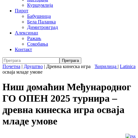
Куршумлија
Пирот
Бабушница
Бела Паланка
Димитровград
Алексинац
Ражањ
Сокобања
Контакт
Почетна
|
Друштво
|
Древна кинеска игра
Ћирилица
|
Latinica
осваја младе умове
Ниш домаћин Међународног
ГО ОПЕН 2025 турнира –
древна кинеска игра осваја
младе умове