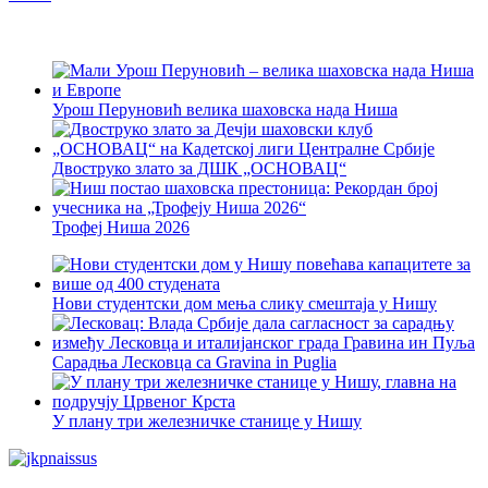
Урош Перуновић велика шаховска нада Ниша
Двоструко злато за ДШК „ОСНОВАЦ“
Трофеј Ниша 2026
Нови студентски дом мења слику смештаја у Нишу
Сарадња Лесковца са Gravina in Puglia
У плану три железничке станице у Нишу