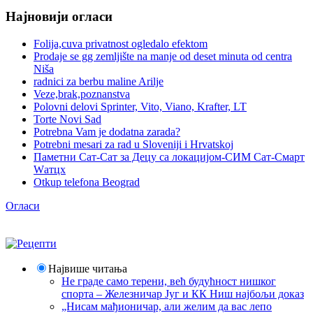
Најновији огласи
Folija,cuva privatnost ogledalo efektom
Prodaje se gg zemljište na manje od deset minuta od centra
Niša
radnici za berbu maline Arilje
Veze,brak,poznanstva
Polovni delovi Sprinter, Vito, Viano, Krafter, LT
Torte Novi Sad
Potrebna Vam je dodatna zarada?
Potrebni mesari za rad u Sloveniji i Hrvatskoj
Паметни Сат-Сат за Децу са локацијом-СИМ Сат-Смарт
Wатцх
Otkup telefona Beograd
Огласи
Највише читања
Не граде само терени, већ будућност нишког
спорта – Железничар Југ и КК Ниш најбољи доказ
„Нисам мађионичар, али желим да вас лепо