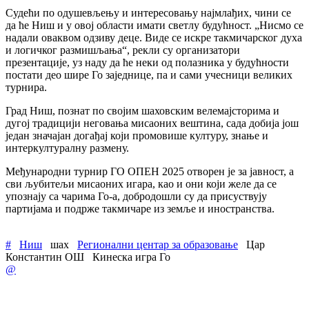
Судећи по одушевљењу и интересовању најмлађих, чини се
да ће Ниш и у овој области имати светлу будућност. „Нисмо се
надали оваквом одзиву деце. Виде се искре такмичарског духа
и логичког размишљања“, рекли су организатори
презентације, уз наду да ће неки од полазника у будућности
постати део шире Го заједнице, па и сами учесници великих
турнира.
Град Ниш, познат по својим шаховским велемајсторима и
дугој традицији неговања мисаоних вештина, сада добија још
један значајан догађај који промовише културу, знање и
интеркултуралну размену.
Међународни турнир ГО ОПЕН 2025 отворен је за јавност, а
сви љубитељи мисаоних игара, као и они који желе да се
упознају са чарима Го-а, добродошли су да присуствују
партијама и подрже такмичаре из земље и иностранства.
#
Ниш
шах
Регионални центар за образовање
Цар
Константин ОШ
Кинеска игра Го
@