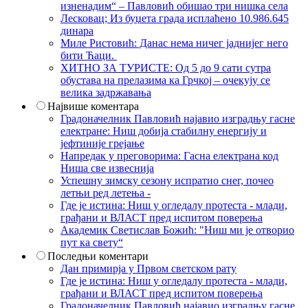
изненадим“ – Павловић обишао три нишка села
Лесковац; Из буџета града исплаћено 10.986.645
динара
Миле Ристовић: Данас нема ничег јаднијег него
бити Ћаци.
ХИТНО ЗА ТУРИСТЕ: Од 5 до 9 сати сутра
обустава на прелазима ка Грчкој – очекују се
велика задржавања
Највише коментара
Градоначелник Павловић најавио изградњу гасне
електране: Ниш добија стабилну енергију и
јефтиније грејање
Напредак у преговорима: Гасна електрана код
Ниша све извеснија
Успешну зимску сезону испратио снег, почео
летњи ред летења -
Где је истина: Ниш у огледалу протеста - млади,
грађани и ВЛАСТ пред испитом поверења
Академик Светислав Божић: "Ниш ми је отворио
пут ка свету“
Последњи коментари
Дан примирја у Првом светском рату
Где је истина: Ниш у огледалу протеста - млади,
грађани и ВЛАСТ пред испитом поверења
Градоначелник Павловић најавио изградњу гасне