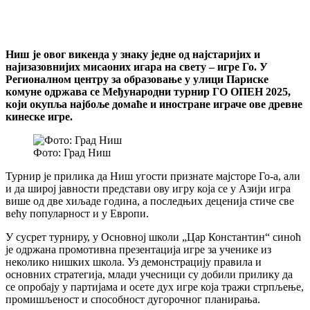
Ниш је овог викенда у знаку једне од најстаријих и
најизазовнијих мисаоних игара на свету – игре Го. У
Регионалном центру за образовање у улици Париске
комуне одржава се Међународни турнир ГО ОПЕН 2025,
који окупља најбоље домаће и иностране играче ове древне
кинеске игре.
Фото: Град Ниш
Турнир је прилика да Ниш угости признате мајсторе Го-а, али
и да широј јавности представи ову игру која се у Азији игра
више од две хиљаде година, а последњих деценија стиче све
већу популарност и у Европи.
У сусрет турниру, у Основној школи „Цар Константин“ синоћ
је одржана промотивна презентација игре за ученике из
неколико нишких школа. Уз демонстрацију правила и
основних стратегија, млади учесници су добили прилику да
се опробају у партијама и осете дух игре која тражи стрпљење,
промишљеност и способност дугорочног планирања.