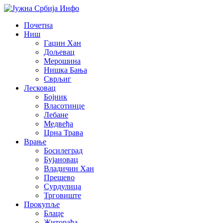
Почетна
Ниш
Гаџин Хан
Дољевац
Мерошина
Нишка Бања
Сврљиг
Лесковац
Бојник
Власотинце
Лебане
Медвеђа
Црна Трава
Врање
Босилеград
Бујановац
Владичин Хан
Прешево
Сурдулица
Трговиште
Прокупље
Блаце
Житорађа