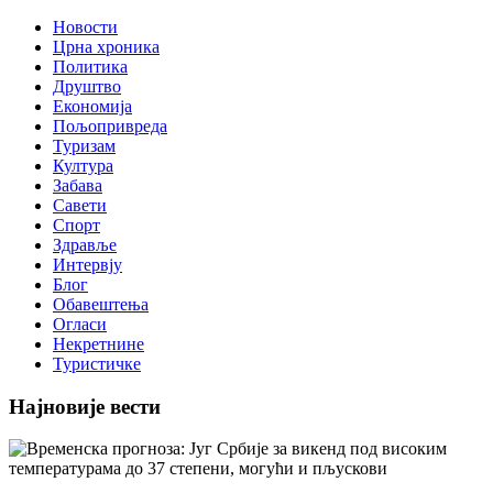
Новости
Црна хроника
Политика
Друштво
Економија
Пољопривреда
Туризам
Култура
Забава
Савети
Спорт
Здравље
Интервју
Блог
Обавештења
Огласи
Некретнине
Туристичке
Најновије вести