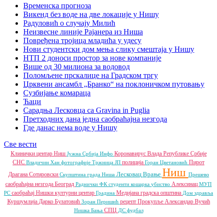
Временска прогноза
Викенд без воде на две локације у Нишу
Радуловић о случају Милић
Неизвесне линије Рајанера из Ниша
Повређена тројица младића у удесу
Нови студентски дом мења слику смештаја у Нишу
НТП 2 доноси простор за нове компаније
Више од 30 милиона за водовод
Поломљене прскалице на Градском тргу
Црквени ансамбл „Бранко“ на поклоничком путовању
Сузбијање комараца
Ћаци
Сарадња Лесковца са Gravina in Puglia
Претходних дана једна саобраћајна незгода
Где данас нема воде у Нишу
Све вести
Клинички центар Ниш
Коронавирус
Влада Републике Србије
Јужна Србија Инфо
СНС
полиција
Пирот
Владичин Хан
фотографије
Тржница ЈП
Горан Цветановић
Ниш
Лесковац
Врање
Драгана Сотировски
Скупштина града Ниша
Прешево
саобраћајна незгода
Београд
Алексинац
Раднички ФК
студенти
кошарка
убиство
МУП
саобраћај
Нишки културни центар
Медијана градска општина
РС
Градина
Дом здравља
Куршумлија
Дарко Булатовић
рецепт
Прокупље
Александар Вучић
Зоран Перишић
СПЦ
Нишка Бања
ДС
фудбал