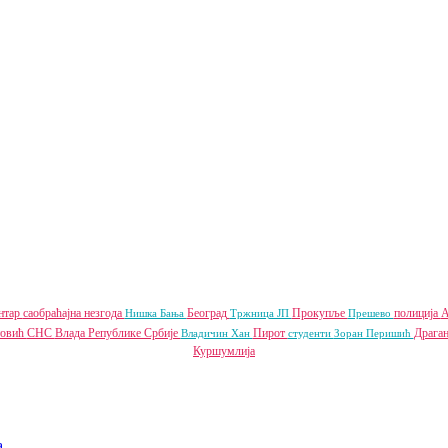
нтар
саобраћајна незгода
Београд
Прокупље
полиција
А
Нишка Бања
Тржница ЈП
Прешево
товић
СНС
Влада Републике Србије
Пирот
Драга
Владичин Хан
студенти
Зоран Перишић
Куршумлија
a