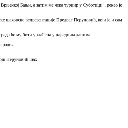
 Врњачкој Бањи, а затим ме чека турнир у Суботици", рекао је
е шаховске репрезентације Предраг Перуновић, који је и сам
аграда ће му бити уплаћена у наредним данима.
о ради.
ош Перуновић шах