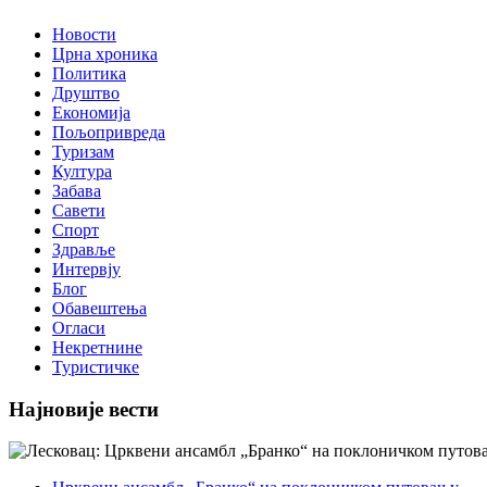
Новости
Црна хроника
Политика
Друштво
Економија
Пољопривреда
Туризам
Култура
Забава
Савети
Спорт
Здравље
Интервју
Блог
Обавештења
Огласи
Некретнине
Туристичке
Најновије вести