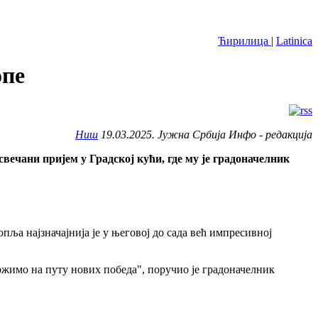
Ћирилица
|
Latinica
опе
Ниш
19.03.2025. Јужна Србија Инфо - редакција
ечани пријем у Градској кући, где му је градоначелник
пља најзначајнија је у његовој до сада већ импресивној
држимо на путу нових победа", поручио је градоначелник