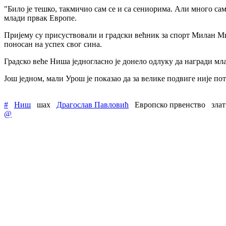
"Било је тешко, такмичио сам се и са сениорима. Али много сам
млади првак Европе.
Пријему су присуствовали и градски већник за спорт Милан Ми
поносан на успех свог сина.
Градско веће Ниша једногласно је донело одлуку да награди мла
Још једном, мали Урош је показао да за велике подвиге није по
#
Ниш
шах
Драгослав Павловић
Европско првенство
зла
@