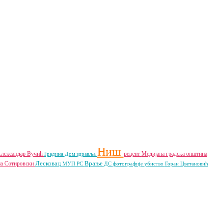
Ниш
лександар Вучић
рецепт
Медијана градска општина
Градина
Дом здравља
Лесковац
Врање
на Сотировски
МУП РС
ДС
фотографије
убиство
Горан Цветановић