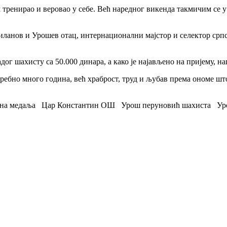
 тренирао и веровао у себе. Већ наредног викенда такмичим се у
ланов и Урошев отац, интернационални мајстор и селектор српск
дог шахисту са 50.000 динара, а како је најављено на пријему, н
требно много година, већ храброст, труд и љубав према ономе шт
тна медаља
Цар Константин ОШ
Урош перуновић шахиста
Ур