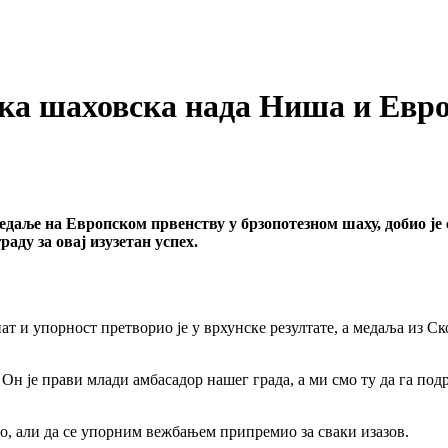
ка шаховска нада Ниша и Евр
ље на Европском првенству у брзопотезном шаху, добио је св
аду за овај изузетан успех.
 и упорност претворио је у врхунске резултате, а медаља из Ско
 Он је прави млади амбасадор нашег града, а ми смо ту да га по
но, али да се упорним вежбањем припремио за сваки изазов.