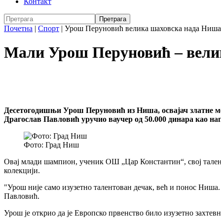
Контакт
Почетна
|
Спорт
|
Урош Перуновић велика шаховска нада Ниша
Мали Урош Перуновић – вели
Десетогодишњи Урош Перуновић из Ниша, освајач златне меда
Драгослав Павловић уручио ваучер од 50.000 динара као нагр
Фото: Град Ниш
Овај млади шампион, ученик ОШ „Цар Константин“, свој таленат
колекцији.
"Урош није само изузетно талентован дечак, већ и понос Ниша.
Павловић.
Урош је открио да је Европско првенство било изузетно захтев