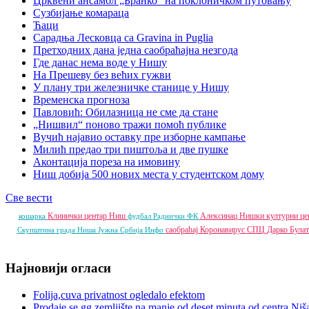
Црквени ансамбл „Бранко“ на поклоничком путовању
Сузбијање комараца
Ћаци
Сарадња Лесковца са Gravina in Puglia
Претходних дана једна саобраћајна незгода
Где данас нема воде у Нишу
На Прешеву без већих гужви
У плану три железничке станице у Нишу
Временска прогноза
Павловић: Обилазница не сме да стане
„Нишвил“ поново тражи помоћ публике
Вучић најавио оставку пре изборне кампање
Милић предао три пиштоља и две пушке
Аконтација пореза на имовину
Ниш добија 500 нових места у студентском дому
Све вести
Клинички центар Ниш
Алексинац
Нишки културни це
кошарка
фудбал
Раднички ФК
саобраћај
Коронавирус
СПЦ
Дарко Була
Скупштина града Ниша
Јужна Србија Инфо
Најновији огласи
Folija,cuva privatnost ogledalo efektom
Prodaje se gg zemljište na manje od deset minuta od centra Niš