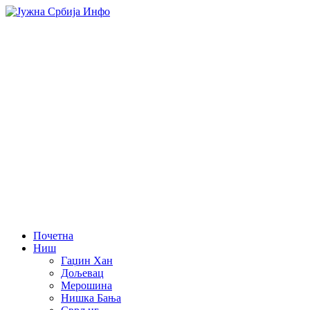
Почетна
Ниш
Гаџин Хан
Дољевац
Мерошина
Нишка Бања