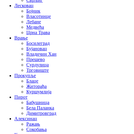
Сврљиг
Лесковац
Бојник
Власотинце
Лебане
Медвеђа
Црна Трава
Врање
Босилеград
Бујановац
Владичин Хан
Прешево
Сурдулица
Трговиште
Прокупље
Блаце
Житорађа
Куршумлија
Пирот
Бабушница
Бела Паланка
Димитровград
Алексинац
Ражањ
Сокобања