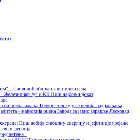
Wатцх
дим“ – Павловић обишао три нишка села
а – Железничар Југ и КК Ниш најбољи доказ
нара
на прелазима ка Грчкој – очекују се велика задржавања
алитета – најновија оцена Завода за јавно здравље Лесковац
ктране: Ниш добија стабилну енергију и јефтиније грејање
 све извеснија
ред летења -
грађани и ВЛАСТ пред испитом поверења