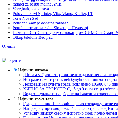
radnici za berbu maline Arilje
Veze,brak,poznanstva
Polovni delovi Sprinter, Vito, Viano, Krafter, LT
Torte Novi Sad
Potrebna Vam je dodatna zarada?
Potrebni mesari za rad u Sloveniji i Hrvatskoj
Паметни Сат-Сат за Децу са локацијом-СИМ Сат-Смарт 
Otkup telefona Beograd
Огласи
Највише читања
„Нисам мађионичар, али желим да вас лепо изнена
Не граде само терени, већ будућност нишког спорт
Лесковац; Из буџета града исплаћено 10.986.645 ди
ХИТНО ЗА ТУРИСТЕ: Од 5 до 9 сати сутра обустава 
Вода за купање изнад бране на Власини изврсног кв
Највише коментара
Градоначелник Павловић најавио изградњу гасне еле
Напредак у преговорима: Гасна електрана код Ниша
Успешну зимску сезону испратио снег, почео летњи 
Где је истина: Ниш у огледалу протеста - млади, 