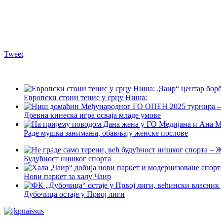
Tweet
Европски стони тенис у срцу Ниша:
Древна кинеска игра осваја младе умове
Раде мушка занимања, обављају женске послове
Будућност нишког спорта
Нови паркет за халу Чаир
Дубочица остаје у Првој лиги