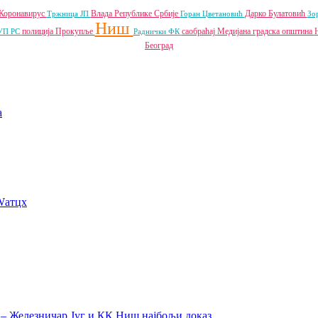
Коронавирус
Влада Републике Србије
Дарко Булатовић
Тржница ЈП
Горан Цветановић
Зо
Ниш
полиција
Прокупље
саобраћај
Медијана градска општина
УП РС
Раднички ФК
Београд
a
Wатцх
а – Железничар Југ и КК Ниш најбољи доказ