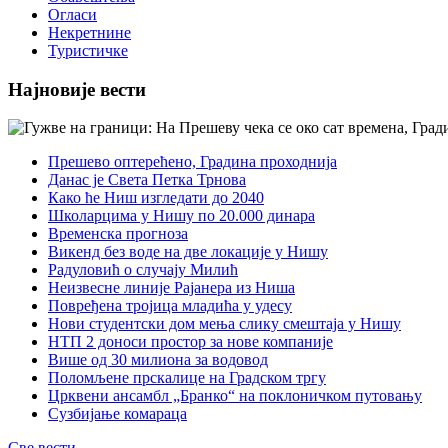
Огласи
Некретнине
Туристичке
Најновије вести
Прешево оптерећено, Градина проходнија
Данас је Света Петка Трнова
Како ће Ниш изгледати до 2040
Школарцима у Нишу по 20.000 динара
Временска прогноза
Викенд без воде на две локације у Нишу
Радуловић о случају Милић
Неизвесне линије Рајанера из Ниша
Повређена тројица младића у удесу
Нови студентски дом мења слику смештаја у Нишу
НТП 2 доноси простор за нове компаније
Више од 30 милиона за водовод
Поломљене прскалице на Градском тргу
Црквени ансамбл „Бранко“ на поклоничком путовању
Сузбијање комараца
Све вести