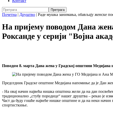
Контакт
Почетна
|
Друштво
|
Раде мушка занимања, обављају женске по
На пријему поводом Дана жена
Роксанде у серији "Војна ака
Поводом 8. марта Дана жена у Градској општини Медијана и 
Председник Градске општине Медијана напомиње да је Дан жена
- На овај начин највећа нишка општина жели да на дан посвећ
традиционално „стубу породице“ нашег друштва – рекао је из
Част да буду гошће највеће нишке општине и да на неки начин
спортисткиње.