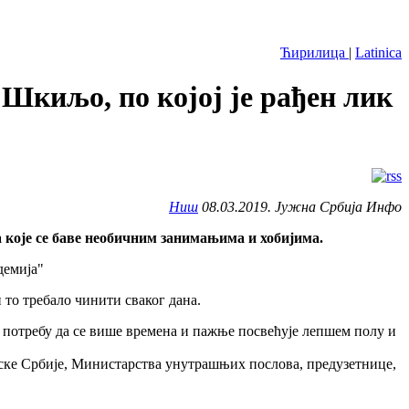
Ћирилица
|
Latinica
Шкиљо, по којој је рађен лик
Ниш
08.03.2019. Јужна Србија Инфо
 које се баве необичним занимањима и хобијима.
то требало чинити сваког дана.
 потребу да се више времена и пажње посвећује лепшем полу и
јске Србије, Министарства унутрашњих послова, предузетнице,