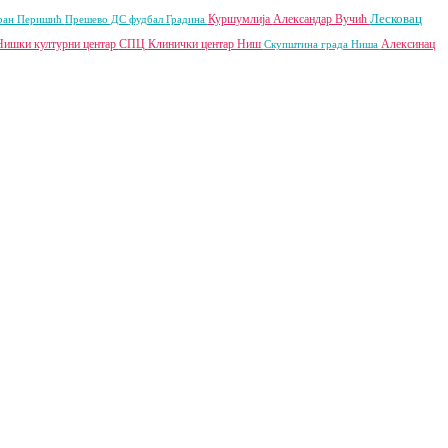
Лесковац
Куршумлија
Александар Вучић
ран Перишић
Прешево
ДС
фудбал
Градина
Нишки културни центар
СПЦ
Клинички центар Ниш
Алексинац
Скупштина града Ниша