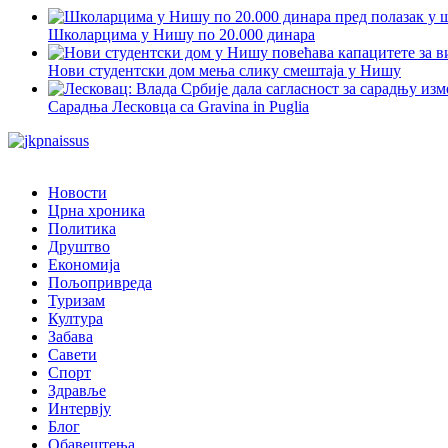
Школарцима у Нишу по 20.000 динара
Нови студентски дом мења слику смештаја у Нишу
Сарадња Лесковца са Gravina in Puglia
Новости
Црна хроника
Политика
Друштво
Економија
Пољопривреда
Туризам
Култура
Забава
Савети
Спорт
Здравље
Интервју
Блог
Обавештења