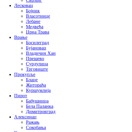
Сврљиг
Лесковац
Бојник
Власотинце
Лебане
Медвеђа
Црна Трава
Врање
Босилеград
Бујановац
Владичин Хан
Прешево
Сурдулица
Трговиште
Прокупље
Блаце
Житорађа
Куршумлија
Пирот
Бабушница
Бела Паланка
Димитровград
Алексинац
Ражањ
Сокобања