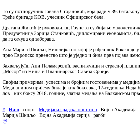
То су потпоручник Јована Стојановић, која ради у 39. батаљон
Треће бригаде КОВ, учесник Официрског бала.
Драгана Жикић је руководилац Групе за сузбијање малолетничк
Предузетница Зорица Станковић, дипломирани економиста, била ј
да га сачува од заборава.
Ана Марија Шкиљо, Нишлијка по којој је рађен лик Роксанде у ч
прво Европско првенство што је уједно и била прва појава жен
Захваљујући Ани Паламаревић, васпитачици и страсној планин
„Мосор“ из Ниша и Планинарског Савеза Србије.
Својим примерима, успесима и бројним гостовањима у медијима 
Медијанином пријему била је кик боксерка, 17-годишња Неда 
лов - кик боксу 2018. године, златна медаља на Балканском прв
#
Ниш
спорт
Медијана градска општина
Војна Академија
Марија Шкиљо
Војна Академија серија
рагби
@