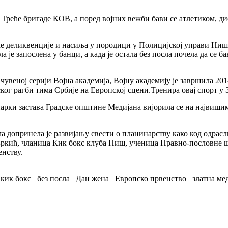
у Треће бригаде КОВ, а поред војних вежби бави се атлетиком, д
е деликвенције и насиља у породици у Полицијској управи Ниш, 
е запослена у банци, а када је остала без посла почела да се ба
увеној серији Војна академија, Војну академију је завршила 2014
ског рагби тима Србије на Европској сцени.Тренира овај спорт у
арки застава Градске општине Медијана вијорила се на највиши
допринела је развијању свести о планинарству како код одрасли
Бркић, чланица Кик бокс клуба Ниш, ученица Правно-пословне шк
енству.
кик бокс
без посла
Дан жена
Европско првенство
златна ме