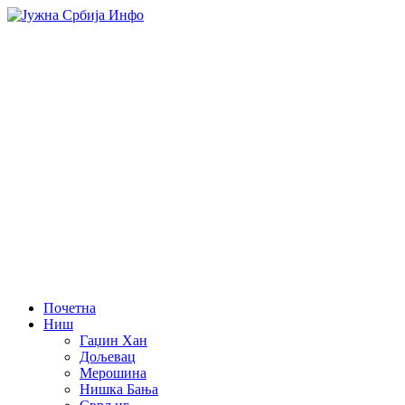
Почетна
Ниш
Гаџин Хан
Дољевац
Мерошина
Нишка Бања