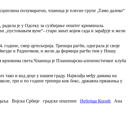
исциплина полумаратон, чланица је плесне групе „Тамо далеко“
радила је у Одсеку за сузбијање општег криминала.
ви „пустовањем вуне“- стари занат којим сада и зарађује и жели
. године, смер артиљерија. Тренира рагби, одиграла је своје
 Звезди и Радничком, и жели да формира рагби тим у Нишу.
м врховима света.Чланица је Планинарско-алпинистичког клуба
х тако и код деце у нашем граду. Најмлађа међу дамама на
оле, три и по године тренира кик бокс, државна првакиња у
даља
Војска Србије
градске општине
Небојша Коцић
Ана