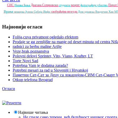
СНС
Драгана Сотировски
рецепт
Пирот
Нишка Бања
студенти
фотографије
убиство
Врање
саобраћајна незгода
кошарка
Јужна Србија Инфо
Дом здравља
Владичин Хан
М
Најновији огласи
Folija,cuva privatnost ogledalo efektom
Prodaje se gg zemljište na manje od deset minuta od centra Niš
radnici za berbu maline Arilje
Veze,brak,poznanstva
Polovni delovi Sprinter, Vito, Viano, Krafter, LT
Torte Novi Sad
Potrebna Vam je dodatna zarada?
Potrebni mesari za rad u Sloveniji i Hrvatskoj
Паметни Сат-Сат за Децу са локацијом-СИМ Сат-Смарт 
Otkup telefona Beograd
Огласи
Највише читања
Не граде само терени, већ будућност нишког спорт