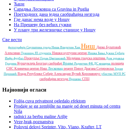
Ћаци
Сарадња Лесковца са Gravina in Puglia
Претходних дана једна саобраћајна незгода
Где данас нема воде у Нишу
На Прешеву без већих гужви
У плану три железничке станице у Нишу
Све вести
Ниш
Дарко Булатовић
фотографије
Скупштина града Ниша
Владичин Хан
Алексинац
Нишки културни центар
Тржница ЈП
студенти
Нишка Бања
Јужна Србија
Прокупље
Медијана градска општина
Инфо
фудбал
Горан Цветановић
Дом здравља
Врање
Куршумлија
Београд
саобраћај
полиција
Градина
Раднички ФК
ДС
кошарка
Лесковац
СНС
Клинички центар Ниш
рецепт
Пирот
Драгана Сотировски
Зоран
Влада Републике Србије
Александар Вучић
Коронавирус
Перишић
убиство
МУП РС
саобраћајна незгода
СПЦ
Прешево
Најновији огласи
Folija,cuva privatnost ogledalo efektom
Prodaje se gg zemljište na manje od deset minuta od centra
Niša
radnici za berbu maline Arilje
Veze,brak,poznanstva
Polovni delovi Sprinter, Vito, Viano, Krafter, LT