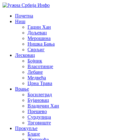
Почетна
Ниш
Гаџин Хан
Дољевац
Мерошина
Нишка Бања
Сврљиг
Лесковац
Бојник
Власотинце
Лебане
Медвеђа
Црна Трава
Врање
Босилеград
Бујановац
Владичин Хан
Прешево
Сурдулица
Трговиште
Прокупље
Блаце
Житорађа