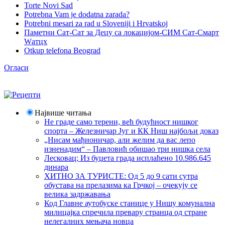
Torte Novi Sad
Potrebna Vam je dodatna zarada?
Potrebni mesari za rad u Sloveniji i Hrvatskoj
Паметни Сат-Сат за Децу са локацијом-СИМ Сат-Смарт
Wатцх
Otkup telefona Beograd
Огласи
Највише читања
Не граде само терени, већ будућност нишког
спорта – Железничар Југ и КК Ниш најбољи доказ
„Нисам мађионичар, али желим да вас лепо
изненадим“ – Павловић обишао три нишка села
Лесковац; Из буџета града исплаћено 10.986.645
динара
ХИТНО ЗА ТУРИСТЕ: Од 5 до 9 сати сутра
обустава на прелазима ка Грчкој – очекују се
велика задржавања
Код Главне аутобуске станице у Нишу комунална
милицајка спречила превару странца од стране
нелегалних мењача новца