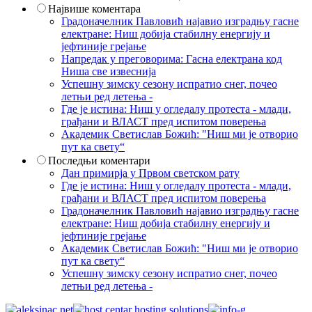
Највише коментара
Градоначелник Павловић најавио изградњу гасне
електране: Ниш добија стабилну енергију и
јефтиније грејање
Напредак у преговорима: Гасна електрана код
Ниша све извеснија
Успешну зимску сезону испратио снег, почео
летњи ред летења -
Где је истина: Ниш у огледалу протеста - млади,
грађани и ВЛАСТ пред испитом поверења
Академик Светислав Божић: "Ниш ми је отворио
пут ка свету“
Последњи коментари
Дан примирја у Првом светском рату
Где је истина: Ниш у огледалу протеста - млади,
грађани и ВЛАСТ пред испитом поверења
Градоначелник Павловић најавио изградњу гасне
електране: Ниш добија стабилну енергију и
јефтиније грејање
Академик Светислав Божић: "Ниш ми је отворио
пут ка свету“
Успешну зимску сезону испратио снег, почео
летњи ред летења -