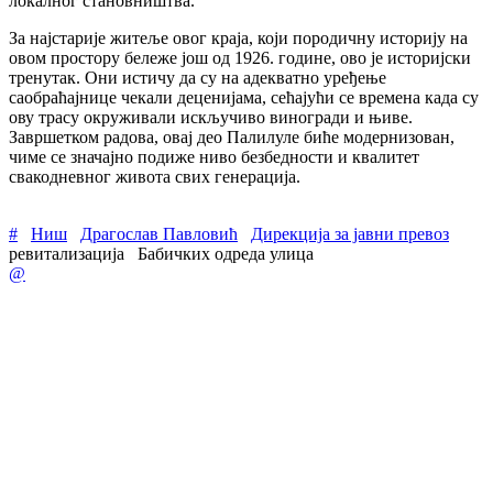
локалног становништва.
За најстарије житеље овог краја, који породичну историју на
овом простору бележе још од 1926. године, ово је историјски
тренутак. Они истичу да су на адекватно уређење
саобраћајнице чекали деценијама, сећајући се времена када су
ову трасу окруживали искључиво виногради и њиве.
Завршетком радова, овај део Палилуле биће модернизован,
чиме се значајно подиже ниво безбедности и квалитет
свакодневног живота свих генерација.
#
Ниш
Драгослав Павловић
Дирекција за јавни превоз
ревитализација
Бабичких одреда улица
@