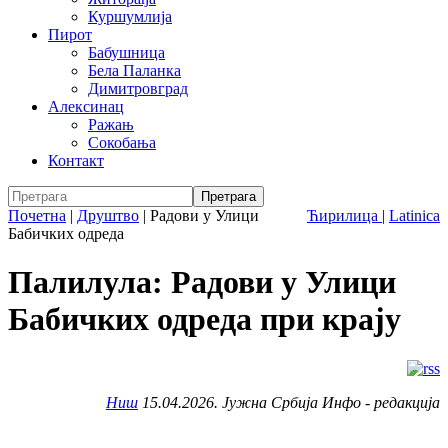
Куршумлија
Пирот
Бабушница
Бела Паланка
Димитровград
Алексинац
Ражањ
Сокобања
Контакт
Почетна
|
Друштво
|
Радови у Улици
Ћирилица
|
Latinica
Бабичких одреда
Палилула: Радови у Улици
Бабичких одреда при крају
Ниш
15.04.2026. Јужна Србија Инфо - редакција