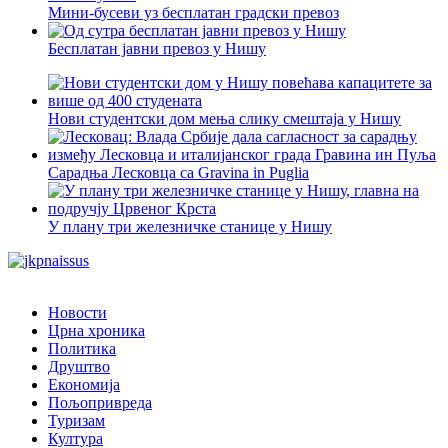
Мини-бусеви уз бесплатан градски превоз
Бесплатан јавни превоз у Нишу
Нови студентски дом мења слику смештаја у Нишу
Сарадња Лесковца са Gravina in Puglia
У плану три железничке станице у Нишу
Новости
Црна хроника
Политика
Друштво
Економија
Пољопривреда
Туризам
Култура