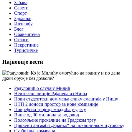
Забава
Савети
Спорт
Здравље
Интервју
Блог
Обавештења
Огласи
Некретнине
Туристичке
Најновије вести
Радуловић о случају Милић
Неизвесне линије Рајанера из Ниша
Нови студентски дом мења слику смештаја у Нишу
НТП 2 доноси простор за нове компаније
Повређена тројица младића у удесу
Више од 30 милиона за водовод
Поломљене прскалице на Градском тргу
Црквени ансамбл „Бранко“ на поклоничком путовању
Сузбијање комараца