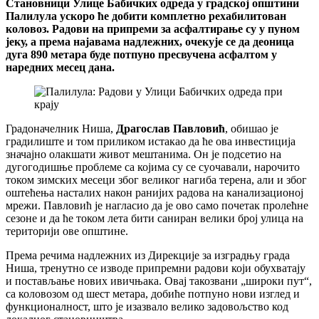
Становници Улице Бабичких одреда у градској општини
Палилула ускоро ће добити комплетно рехабилитован
коловоз. Радови на припреми за асфалтирање су у пуном
јеку, а према најавама надлежних, очекује се да деоница
дуга 890 метара буде потпуно пресвучена асфалтом у
наредних месец дана.
Градоначелник Ниша,
Драгослав Павловић
, обишао је
градилиште и том приликом истакао да ће ова инвестиција
значајно олакшати живот мештанима. Он је подсетио на
дугогодишње проблеме са којима су се суочавали, нарочито
током зимских месеци због великог нагиба терена, али и због
оштећења насталих након ранијих радова на канализационој
мрежи. Павловић је нагласио да је ово само почетак пролећне
сезоне и да ће током лета бити саниран велики број улица на
територији ове општине.
Према речима надлежних из Дирекције за изградњу града
Ниша, тренутно се изводе припремни радови који обухватају
и постављање нових ивичњака. Овај такозвани „широки пут“,
са коловозом од шест метара, добиће потпуно нови изглед и
функционалност, што је изазвало велико задовољство код