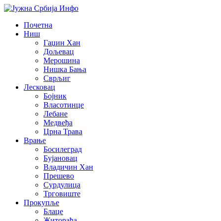
Почетна
Ниш
Гаџин Хан
Дољевац
Мерошина
Нишка Бања
Сврљиг
Лесковац
Бојник
Власотинце
Лебане
Медвеђа
Црна Трава
Врање
Босилеград
Бујановац
Владичин Хан
Прешево
Сурдулица
Трговиште
Прокупље
Блаце
Житорађа