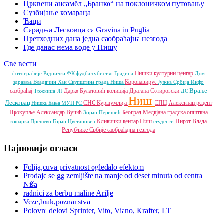
Црквени ансамбл „Бранко“ на поклоничком путовању
Сузбијање комараца
Ћаци
Сарадња Лесковца са Gravina in Puglia
Претходних дана једна саобраћајна незгода
Где данас нема воде у Нишу
Све вести
Нишки културни центар
фотографије
Раднички ФК
фудбал
убиство
Градина
Дом
Коронавирус
здравља
Владичин Хан
Скупштина града Ниша
Јужна Србија Инфо
Врање
саобраћај
Дарко Булатовић
полиција
Драгана Сотировски
Тржница ЈП
ДС
Ниш
Лесковац
СНС
Куршумлија
СПЦ
Алексинац
рецепт
Нишка Бања
МУП РС
Прокупље
Александар Вучић
Београд
Медијана градска општина
Зоран Перишић
Клинички центар Ниш
Пирот
Влада
кошарка
Прешево
Горан Цветановић
студенти
Републике Србије
саобраћајна незгода
Најновији огласи
Folija,cuva privatnost ogledalo efektom
Prodaje se gg zemljište na manje od deset minuta od centra
Niša
radnici za berbu maline Arilje
Veze,brak,poznanstva
Polovni delovi Sprinter, Vito, Viano, Krafter, LT