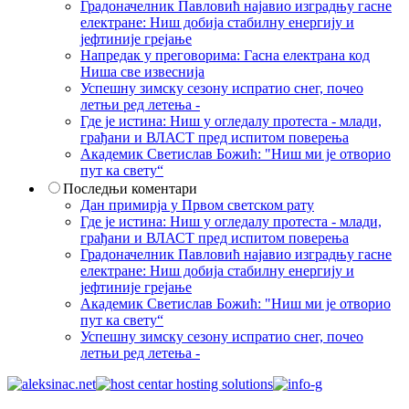
Градоначелник Павловић најавио изградњу гасне
електране: Ниш добија стабилну енергију и
јефтиније грејање
Напредак у преговорима: Гасна електрана код
Ниша све извеснија
Успешну зимску сезону испратио снег, почео
летњи ред летења -
Где је истина: Ниш у огледалу протеста - млади,
грађани и ВЛАСТ пред испитом поверења
Академик Светислав Божић: "Ниш ми је отворио
пут ка свету“
Последњи коментари
Дан примирја у Првом светском рату
Где је истина: Ниш у огледалу протеста - млади,
грађани и ВЛАСТ пред испитом поверења
Градоначелник Павловић најавио изградњу гасне
електране: Ниш добија стабилну енергију и
јефтиније грејање
Академик Светислав Божић: "Ниш ми је отворио
пут ка свету“
Успешну зимску сезону испратио снег, почео
летњи ред летења -