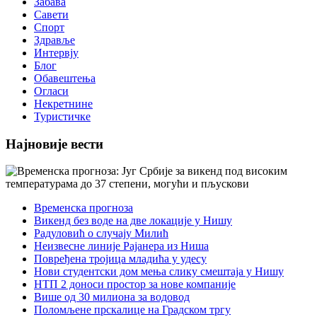
Забава
Савети
Спорт
Здравље
Интервју
Блог
Обавештења
Огласи
Некретнине
Туристичке
Најновије вести
Временска прогноза
Викенд без воде на две локације у Нишу
Радуловић о случају Милић
Неизвесне линије Рајанера из Ниша
Повређена тројица младића у удесу
Нови студентски дом мења слику смештаја у Нишу
НТП 2 доноси простор за нове компаније
Више од 30 милиона за водовод
Поломљене прскалице на Градском тргу