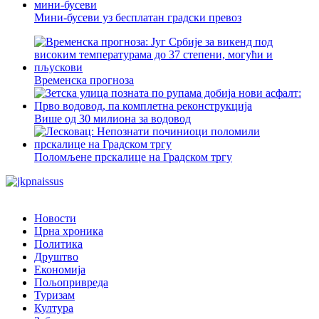
Мини-бусеви уз бесплатан градски превоз
Временска прогноза
Више од 30 милиона за водовод
Поломљене прскалице на Градском тргу
Новости
Црна хроника
Политика
Друштво
Економија
Пољопривреда
Туризам
Култура