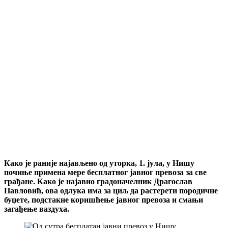
Како је раније најављено од уторка, 1. јула, у Нишу
почиње примена мере бесплатног јавног превоза за све
грађане. Како је најавио градоначелник Драгослав
Павловић, ова одлука има за циљ да растерети породичне
буџете, подстакне коришћење јавног превоза и смањи
загађење ваздуха.