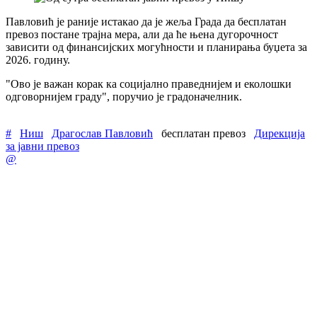
Павловић је раније истакао да је жеља Града да бесплатан
превоз постане трајна мера, али да ће њена дугорочност
зависити од финансијских могућности и планирања буџета за
2026. годину.
"Ово је важан корак ка социјално праведнијем и еколошки
одговорнијем граду", поручио је градоначелник.
#
Ниш
Драгослав Павловић
бесплатан превоз
Дирекција
за јавни превоз
@