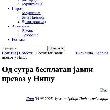
Куршумлија
Пирот
Бабушница
Бела Паланка
Димитровград
Алексинац
Ражањ
Сокобања
Контакт
Почетна
|
Новости
|
Бесплатан јавни
Ћирилица
|
Latinica
превоз у Нишу
Од сутра бесплатан јавни
превоз у Нишу
Ниш
30.06.2025. Јужна Србија Инфо - редакција