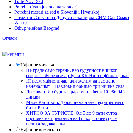
Torte Novi Sad
Potrebna Vam je dodatna zarada?
Potrebni mesari za rad u Sloveniji i Hrvatskoj
Паметни Сат-Сат за Децу са локацијом-СИМ Сат-Смарт
Wатцх
Otkup telefona Beograd
Огласи
Највише читања
Не граде само терени, већ будућност нишког
спорта – Железничар Југ и КК Ниш најбољи доказ
„Нисам мађионичар, али желим да вас лепо
изненадим“ – Павловић обишао три нишка села
Лесковац; Из буџета града исплаћено 10.986.645
динара
Миле Ристовић: Данас нема ничег јаднијег него
бити Ћаци.
ХИТНО ЗА ТУРИСТЕ: Од 5 до 9 сати сутра
обустава на прелазима ка Грчкој – очекују се
велика задржавања
Највише коментара