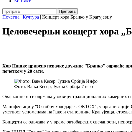
Контакт
Почетна
|
Култура
|
Концерт хора Бранко у Крагујевцу
Целовечерњи концерт хора „Б
Хор Нишке црквено певачке дружине ''Бранко'' одржаће први
почетком у 20 сати.
Фото: Вања Кесер, Јужна Србија Инфо
Овај концерт се одржава у оквиру традиционалних камерних св
Манифестацију ''Октобру хододарје - ОКТОХ'', у организацији С
уметност успоменама на ђаке и становнике Крагујевца, стрељан
Концерти се одржавају у време октобарских свечаности, непосре
Хор НЦПД ''Бранко'' ће, пред крагујевачком публиком извести 