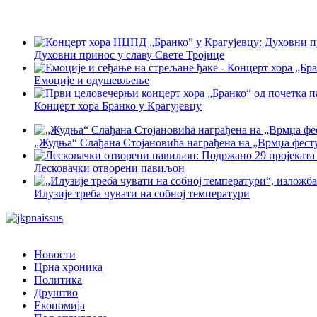
Духовни принос у славу Свете Тројице
Емоције и одушевљење
Концерт хора Бранко у Крагујевцу
„Жудња“ Слађана Стојановића награђена на „Врмџа фест
Лесковачки отворени павиљон
Илузије треба чувати на собној температури
Новости
Црна хроника
Политика
Друштво
Економија