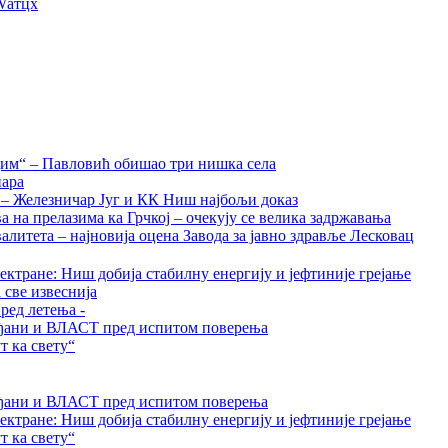
Wатцх
дим“ – Павловић обишао три нишка села
нара
а – Железничар Југ и КК Ниш најбољи доказ
на прелазима ка Грчкој – очекују се велика задржавања
алитета – најновија оцена Завода за јавно здравље Лесковац
ктране: Ниш добија стабилну енергију и јефтиније грејање
 све извеснија
ред летења -
грађани и ВЛАСТ пред испитом поверења
 ка свету“
грађани и ВЛАСТ пред испитом поверења
ктране: Ниш добија стабилну енергију и јефтиније грејање
 ка свету“