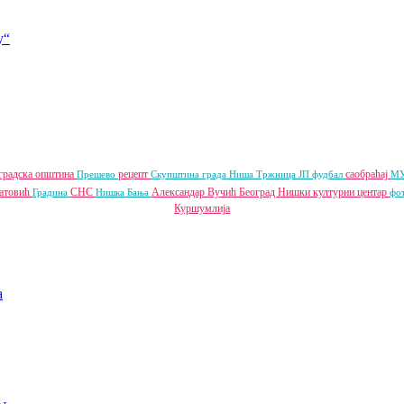
у“
градска општина
рецепт
саобраћај
Прешево
Скупштина града Ниша
Тржница ЈП
фудбал
МУ
латовић
СНС
Александар Вучић
Београд
Нишки културни центар
Градина
Нишка Бања
фо
Куршумлија
a