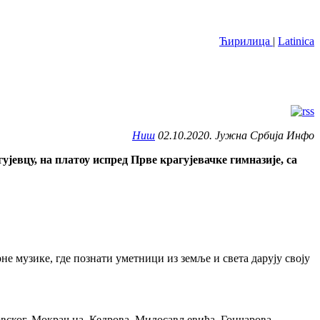
Ћирилица
|
Latinica
Ниш
02.10.2020. Јужна Србија Инфо
јевцу, на платоу испред Прве крагујевачке гимназије, са
не музике, где познати уметници из земље и света дарују своју
ковског, Мокрањца, Кедрова, Милосављевића, Гончарова,