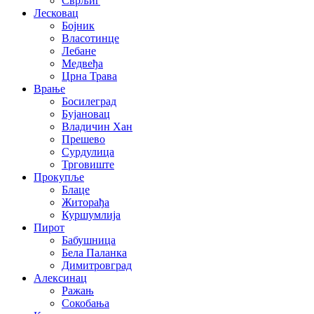
Сврљиг
Лесковац
Бојник
Власотинце
Лебане
Медвеђа
Црна Трава
Врање
Босилеград
Бујановац
Владичин Хан
Прешево
Сурдулица
Трговиште
Прокупље
Блаце
Житорађа
Куршумлија
Пирот
Бабушница
Бела Паланка
Димитровград
Алексинац
Ражањ
Сокобања