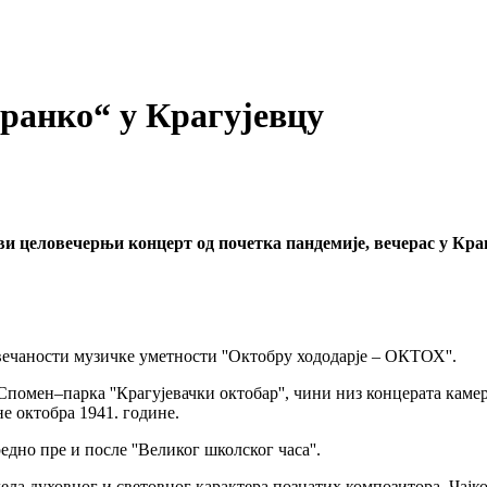
ранко“ у Крагујевцу
 целовечерњи концерт од почетка пандемије, вечерас у Крагу
ечаности музичке уметности ''Октобру хододарје – ОКТОХ''.
помен–парка ''Крагујевачки октобар'', чини низ концерата камер
е октобра 1941. године.
дно пре и после ''Великог школског часа''.
дела духовног и световног карактера познатих композитора, Чај