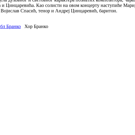
и Цинцаревића. Као солисти на овом концерту наступиће Мариј
; Војислав Спасић, тенор и Андреј Цинцаревић, баритон.
мбл Бранко
Хор Бранко