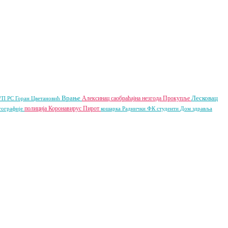
Врање
Лесковац
Алексинац
саобраћајна незгода
Прокупље
П РС
Горан Цветановић
полиција
Коронавирус
Пирот
тографије
кошарка
Раднички ФК
студенти
Дом здравља