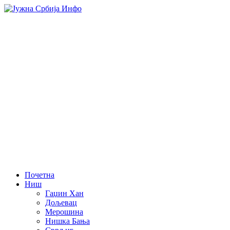
Почетна
Ниш
Гаџин Хан
Дољевац
Мерошина
Нишка Бања