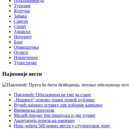
Пољопривреда
Туризам
Култура
Забава
Савети
Спорт
Здравље
Интервју
Блог
Обавештења
Огласи
Некретнине
Туристичке
Најновије вести
Павловић: Обилазница не сме да стане
„Нишвил“ поново тражи помоћ публике
Вучић најавио оставку пре изборне кампање
Временска прогноза
Милић предао три пиштоља и две пушке
Аконтација пореза на имовину
Ниш добија 500 нових места у студентском дому