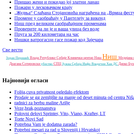
Пришао жени и покидао јој златни ланац
Пожари у лесковачком крају
„Жудња“ Слађана Стојановића награђена на „Врмџа фест
Промене у саобраћају у Пантелеју за викенд
Ниш пред великим саобраћајним променама
Проверите да ли је и ваша улица без воде
Пруга за 200 километара на час
Нишки ватрогасци гасе пожар код Зајечара
Све вести
Ниш
Влада Републике Србије
Клинички центар Ниш
Медијана 
Зоран Перишић
Драгана Сотировски
СПЦ
Дарко Бу
убиство
Јужна Србија Инфо
Владичин Хан
ДС
Најновији огласи
Folija,cuva privatnost ogledalo efektom
Prodaje se gg zemljište na manje od deset minuta od centra Niš
radnici za berbu maline Arilje
Veze,brak,poznanstva
Polovni delovi Sprinter, Vito, Viano, Krafter, LT
Torte Novi Sad
Potrebna Vam je dodatna zarada?
Potrebni mesari za rad u Sloveniji i Hrvatskoj