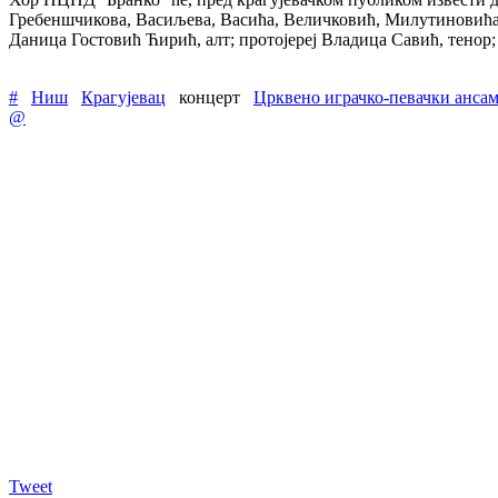
Гребеншчикова, Васиљева, Васића, Величковић, Милутиновића 
Даница Гостовић Ћирић, алт; протојереј Владица Савић, тенор
#
Ниш
Крагујевац
концерт
Црквено играчко-певачки анса
@
Tweet