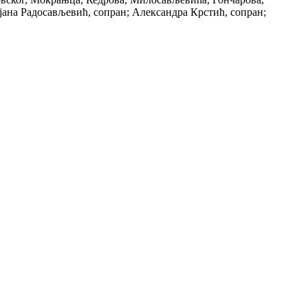
ана Радосављевић, сопран; Александра Крстић, сопран;