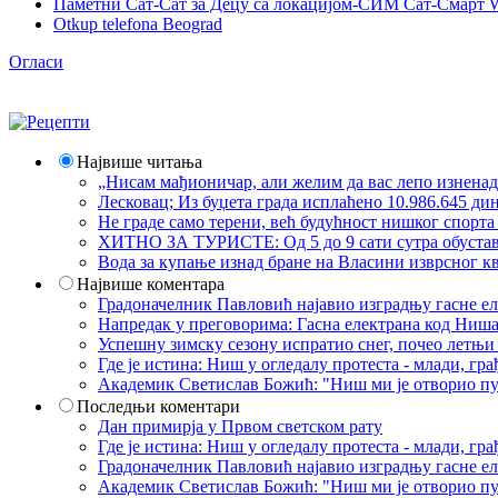
Паметни Сат-Сат за Децу са локацијом-СИМ Сат-Смарт 
Otkup telefona Beograd
Огласи
Највише читања
„Нисам мађионичар, али желим да вас лепо изнена
Лесковац; Из буџета града исплаћено 10.986.645 ди
Не граде само терени, већ будућност нишког спорт
ХИТНО ЗА ТУРИСТЕ: Од 5 до 9 сати сутра обустава 
Вода за купање изнад бране на Власини изврсног кв
Највише коментара
Градоначелник Павловић најавио изградњу гасне еле
Напредак у преговорима: Гасна електрана код Ниша
Успешну зимску сезону испратио снег, почео летњи 
Где је истина: Ниш у огледалу протеста - млади, 
Академик Светислав Божић: "Ниш ми је отворио пут
Последњи коментари
Дан примирја у Првом светском рату
Где је истина: Ниш у огледалу протеста - млади, 
Градоначелник Павловић најавио изградњу гасне еле
Академик Светислав Божић: "Ниш ми је отворио пут