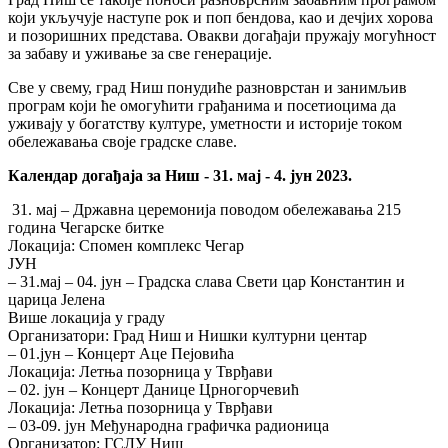
који укључује наступе рок и поп бендова, као и дечјих хорова
и позоришних представа. Овакви догађаји пружају могућност
за забаву и уживање за све генерације.
Све у свему, град Ниш понудиће разноврстан и занимљив
програм који ће омогућити грађанима и посетиоцима да
уживају у богатству културе, уметности и историје током
обележавања своје градске славе.
Календар догађаја за Ниш - 31. мај - 4. јун 2023.
31. мај – Државна церемонија поводом обележавања 215
година Чегарске битке
Локација: Спомен комплекс Чегар
ЈУН
– 31.мај – 04. јун – Градска слава Свети цар Константин и
царица Јелена
Више локација у граду
Организатори: Град Ниш и Нишки културни центар
– 01.јун – Концерт Аце Пејовића
Локација: Летња позорница у Тврђави
– 02. јун – Концерт Данице Црногорчевић
Локација: Летња позорница у Тврђави
– 03-09. јун Међународна графичка радионица
Организатор: ГСЛУ Ниш