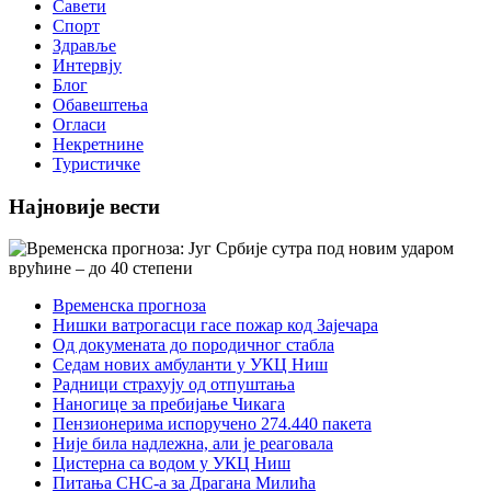
Савети
Спорт
Здравље
Интервју
Блог
Обавештења
Огласи
Некретнине
Туристичке
Најновије вести
Временска прогноза
Нишки ватрогасци гасе пожар код Зајечара
Од докумената до породичног стабла
Седам нових амбуланти у УКЦ Ниш
Радници страхују од отпуштања
Наногице за пребијање Чикага
Пензионерима испоручено 274.440 пакета
Није била надлежна, али је реаговала
Цистерна са водом у УКЦ Ниш
Питања СНС-а за Драгана Милића