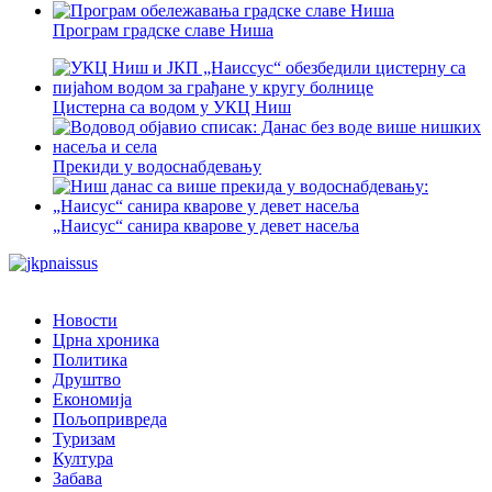
Програм градске славе Ниша
Цистерна са водом у УКЦ Ниш
Прекиди у водоснабдевању
„Наисус“ санира кварове у девет насеља
Новости
Црна хроника
Политика
Друштво
Економија
Пољопривреда
Туризам
Култура
Забава