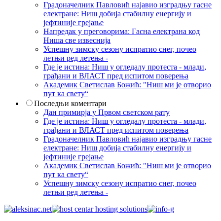
Градоначелник Павловић најавио изградњу гасне
електране: Ниш добија стабилну енергију и
јефтиније грејање
Напредак у преговорима: Гасна електрана код
Ниша све извеснија
Успешну зимску сезону испратио снег, почео
летњи ред летења -
Где је истина: Ниш у огледалу протеста - млади,
грађани и ВЛАСТ пред испитом поверења
Академик Светислав Божић: "Ниш ми је отворио
пут ка свету“
Последњи коментари
Дан примирја у Првом светском рату
Где је истина: Ниш у огледалу протеста - млади,
грађани и ВЛАСТ пред испитом поверења
Градоначелник Павловић најавио изградњу гасне
електране: Ниш добија стабилну енергију и
јефтиније грејање
Академик Светислав Божић: "Ниш ми је отворио
пут ка свету“
Успешну зимску сезону испратио снег, почео
летњи ред летења -