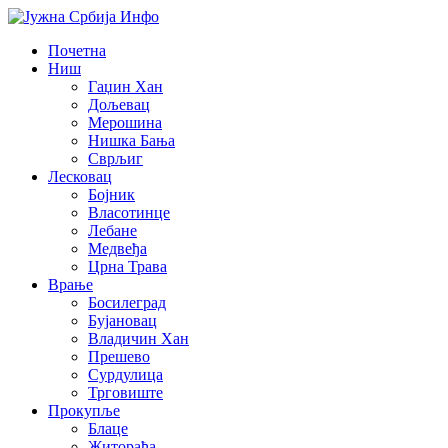
Почетна
Ниш
Гаџин Хан
Дољевац
Мерошина
Нишка Бања
Сврљиг
Лесковац
Бојник
Власотинце
Лебане
Медвеђа
Црна Трава
Врање
Босилеград
Бујановац
Владичин Хан
Прешево
Сурдулица
Трговиште
Прокупље
Блаце
Житорађа