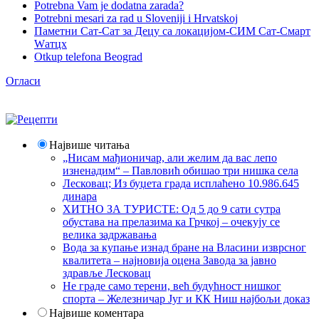
Potrebna Vam je dodatna zarada?
Potrebni mesari za rad u Sloveniji i Hrvatskoj
Паметни Сат-Сат за Децу са локацијом-СИМ Сат-Смарт
Wатцх
Otkup telefona Beograd
Огласи
Највише читања
„Нисам мађионичар, али желим да вас лепо
изненадим“ – Павловић обишао три нишка села
Лесковац; Из буџета града исплаћено 10.986.645
динара
ХИТНО ЗА ТУРИСТЕ: Од 5 до 9 сати сутра
обустава на прелазима ка Грчкој – очекују се
велика задржавања
Вода за купање изнад бране на Власини изврсног
квалитета – најновија оцена Завода за јавно
здравље Лесковац
Не граде само терени, већ будућност нишког
спорта – Железничар Југ и КК Ниш најбољи доказ
Највише коментара