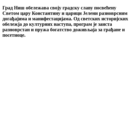
Град Ниш обележава своју градску славу посвећену
Светом цару Константину и царици Јелени разноврсним
догађајима и манифестацијама. Од светских историјских
обележја до културних наступа, програм је заиста
разноврстан и пружа богатство доживљаја за грађане и
посетиоце.