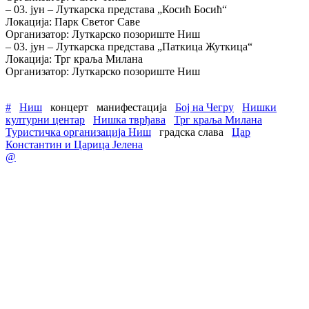
– 03. јун – Луткарска представа „Косић Босић“
Локација: Парк Светог Саве
Организатор: Луткарско позориште Ниш
– 03. јун – Луткарска представа „Паткица Жуткица“
Локација: Трг краља Милана
Организатор: Луткарско позориште Ниш
#
Ниш
концерт
манифестација
Бој на Чегру
Нишки
културни центар
Нишка тврђава
Трг краља Милана
Туристичка организација Ниш
градска слава
Цар
Константин и Царица Јелена
@