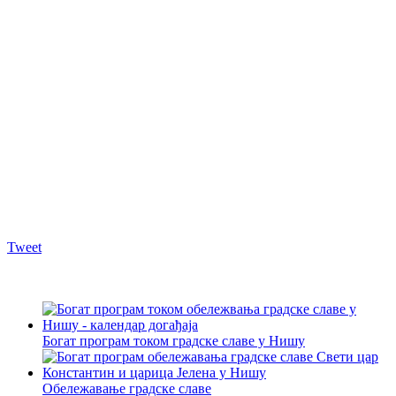
Tweet
Богат програм током градске славе у Нишу
Обележавање градске славе