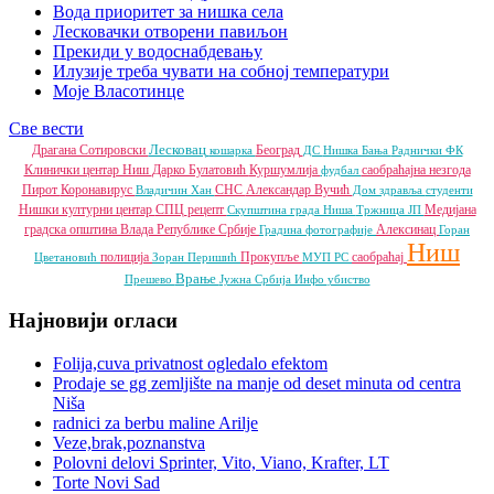
Вода приоритет за нишка села
Лесковачки отворени павиљон
Прекиди у водоснабдевању
Илузије треба чувати на собној температури
Моје Власотинце
Све вести
Лесковац
Драгана Сотировски
Београд
кошарка
ДС
Нишка Бања
Раднички ФК
Клинички центар Ниш
Дарко Булатовић
Куршумлија
саобраћајна незгода
фудбал
Пирот
Коронавирус
СНС
Александар Вучић
Владичин Хан
Дом здравља
студенти
Нишки културни центар
СПЦ
рецепт
Медијана
Скупштина града Ниша
Тржница ЈП
градска општина
Влада Републике Србије
Алексинац
Градина
фотографије
Горан
Ниш
полиција
Прокупље
саобраћај
Цветановић
Зоран Перишић
МУП РС
Врање
Прешево
Јужна Србија Инфо
убиство
Најновији огласи
Folija,cuva privatnost ogledalo efektom
Prodaje se gg zemljište na manje od deset minuta od centra
Niša
radnici za berbu maline Arilje
Veze,brak,poznanstva
Polovni delovi Sprinter, Vito, Viano, Krafter, LT
Torte Novi Sad