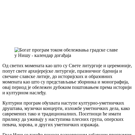
Од светих момената као што су Свете литургије и церемоније,
попут свете архијерејске литургије, празничног бденија и
свечане славске литије, до историјских и образовних
момената као што су представљање зборника и монографија,
овај период је обележен дубоким поштовањем према историји
и културном наслеђу.
Културни програм обухвата наступе културно-уметничких
друштава, музички концерти, изложбе уметничких дела, како
савремених тако и традиционалних. Посетиоци ће имати
прилику да уживају у наступима плесних група, оперских
певача, хорова, и других уметничких изражаја.
Град Ниш се такође поноси разноврсним забавним програмом