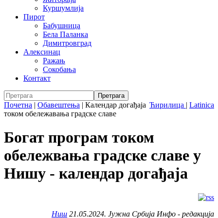
Куршумлија
Пирот
Бабушница
Бела Паланка
Димитровград
Алексинац
Ражањ
Сокобања
Контакт
Почетна
|
Обавештења
|
Календар догађаја
Ћирилица
|
Latinica
током обележавања градске славе
Богат програм током
обележвања градске славе у
Нишу - календар догађаја
Ниш
21.05.2024. Јужна Србија Инфо - редакција