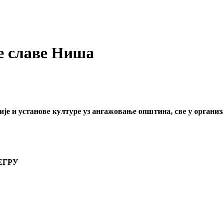
е славе Ниша
ије и установе културе уз ангажовање општина, све у орган
ЧЕГРУ