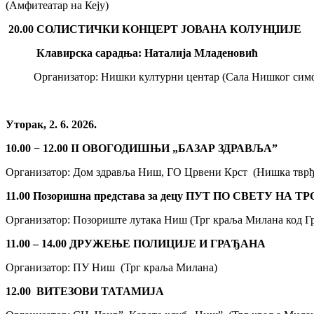
(Амфитеатар на Кеју)
20.00
СОЛИСТИЧКИ КОНЦЕРТ ЈОВАНА КОЛУНЏИЈЕ ­­
Клавирска сарадња: Наталија Младеновић
Организатор: Нишки културни центар (Сала Нишког симф
Уторак, 2. 6. 2026.
10.00 − 12.00
II
ОВОГОДИШЊИ „БАЗАР ЗДРАВЉА”
Организатор: Дом здравља Ниш, ГО Црвени Крст (Нишка тврђа
11.00
Позоришна представа за децу ПУТ ПО СВЕТУ НА 
Организатор: Позориште лутака Ниш (Трг краља Милана код Гр
1
1
.00 – 14.00
ДРУЖЕЊЕ ПОЛИЦИЈЕ И ГРАЂАНА
Организатор: ПУ Ниш (Трг краља Милана)
12.00
ВИТЕЗОВИ ТАТАМИЈА