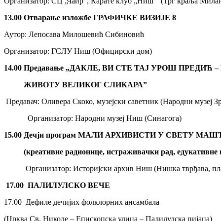
Организатор: СЦ „Чаир”, Карате клуб „Ниш” (Трг краља Мила
13
.0
0
О
тварање изложбе
ГРАФИЧКЕ ВИЗИЈЕ 8
Аутор: Лепосава Милошевић Сибиновић
Организатор: ГСЛУ Ниш (Официрски дом)
14.00 Предавање „ДАКЛЕ, ВИ СТЕ ТАЈ УРОШ ПРЕДИЋ
ЖИВОТУ ВЕЛИКОГ СЛИКАРА”
Предавач: Оливера Скоко, музејски саветник (Народни музеј 
Организатор: Народни музеј Ниш (Синагога)
15.00 Дечји програм МАЛИ АРХИВИСТИ У СВЕТУ МАШ
(креативне радионице, истражив
a
чки рад, едукативне
Организатор: Историјски архив Ниш (Нишка тврђава, пл
17.00
ПАЛИЛУЛСКО ВЕЧЕ
17.00 Дефиле дечијих фолклорних ансамбала
(Црква Св. Николе – Епископска улица – Палилулскa пијаца)