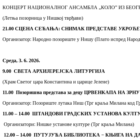
КОНЦЕРТ НАЦИОНАЛНОГ АНСАМБЛА „КОЛО” ИЗ БЕОГ
(Летња позорница у Нишкој тврђави)
2
1
.00 СЦЕНА СЕЋАЊА: СНИМАК ПРЕДСТАВЕ
УКРОЋЕ
Организатор: Народно позориште у Нишу (Плато испред Народ
Среда, 3. 6. 2026.
9.00
СВЕТА АРХИЈЕРЕЈСКА ЛИТУРГИЈА
(Храм Светог цара Константина и царице Јелене)
11.00
Позоришна представа за децу ЦРВЕНКАПА НА ЗР
Организатор: Позориште лутака Ниш (Трг краља Милана код Гр
11.00 – 14.00
ШТАНДОВИ ГРАДСКИХ УСТАНОВА КУЛТ
Организатори: Нишке установе културе (Трг краља Милана)
12.00 – 14.00
ПУТУЈУЋА БИБЛИОТЕКА − КЊИГА НА Д