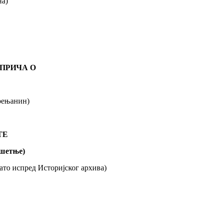
на)
 – ПРИЧА О
Зрењанин)
ТЕ
 шетње)
ато испред Историјског архива)