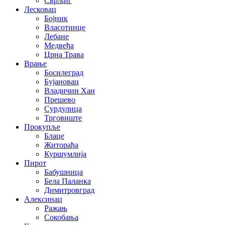
Сврљиг
Лесковац
Бојник
Власотинце
Лебане
Медвеђа
Црна Трава
Врање
Босилеград
Бујановац
Владичин Хан
Прешево
Сурдулица
Трговиште
Прокупље
Блаце
Житорађа
Куршумлија
Пирот
Бабушница
Бела Паланка
Димитровград
Алексинац
Ражањ
Сокобања