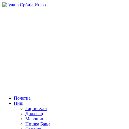
Почетна
Ниш
Гаџин Хан
Дољевац
Мерошина
Нишка Бања