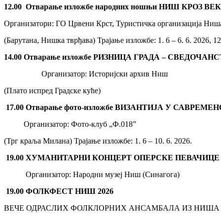
12.00
Отварање изложбе народних ношњи НИШ КРОЗ ВЕ
Организатори: ГО Црвени Крст, Туристичка организација Ни
(Барутана, Нишка тврђава)
Трајање изложбе: 1. 6 – 6. 6. 2026, 1
1
4
.00
Отварање изложбе РИЗНИЦА ГРАДА –
СВЕДОЧАНС
Организатор: Историјски архив Ниш
(Плато испред Градске куће)
17.00 Отварање фото-изложбе ВИЗАНТИЈА У САВРЕМ
Организатор: Фото-клуб „Ф.018”
(Трг краља Милана) Трајање изложбе: 1. 6 – 10. 6. 2026.
19.00 ХУМАНИТАРНИ КОНЦЕРТ ОПЕРСКЕ ПЕВАЧИЦЕ
Организатор: Народни музеј Ниш (Синагога)
1
9
.00
ФОЛКФЕСТ НИШ 2026
ВЕЧЕ ОДРАСЛИХ ФОЛКЛОРНИХ АНСАМБАЛА ИЗ НИША