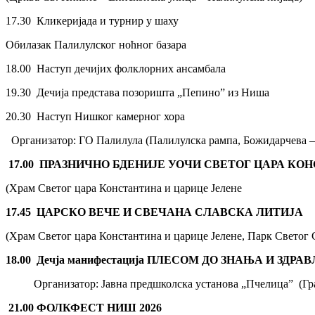
17.30 Кликеријада и турнир у шаху
Обилазак Палилулског ноћног базара
18.00 Наступ дечијих фолклорних ансамбала
19.30 Дечија представа позоришта „Пепино” из Ниша
20.30 Наступ Нишког камерног хора
Организатор: ГО Палилула (Палилулска рампа, Божидарчева – 
17.00
ПРАЗНИЧНО
БДЕНИЈЕ
УОЧИ СВЕТОГ ЦАРА КОН
(Храм Светог цара Константина и царице Јелене
17.45
ЦАРСКО ВЕЧЕ И СВЕЧАНА СЛАВСКА ЛИТИЈА
(Храм Светог цара Константина и царице Јелене, Парк Светог 
1
8
.00
Дечја манифестација
ПЛЕСОМ ДО ЗНАЊА И ЗДРА
Организатор: Јавна предшколска установа „Пчелица” (Гр
21
.00
ФОЛКФЕСТ НИШ 2026