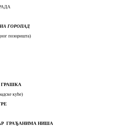
РАДА
НА ГОРОПАД
ног позоришта)
НУ ГРАШКА
адске куће)
УРЕ
АР
ГРАЂАНИМА НИША