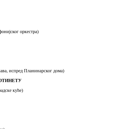
онијског оркестра)
ва, испред Планинарског дома)
ТРОТИНЕТУ
адске куће)