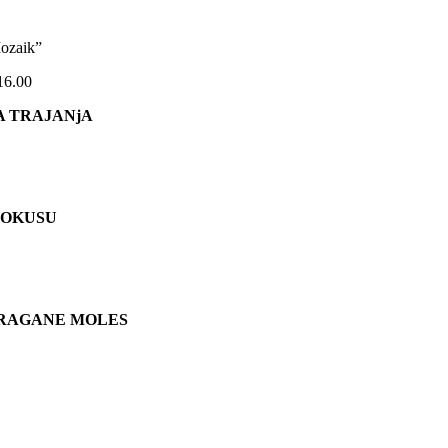
Mozaik”
−16.00
 TRAJANjA
 FOKUSU
DRAGANE MOLES