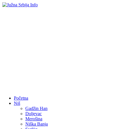
Početna
Niš
Gadžin Han
Doljevac
Merošina
Niška Banja