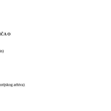
PRIČA O
in)
torijskog arhiva)