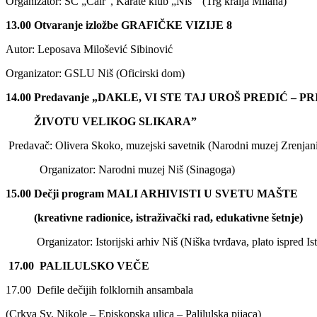
Organizator: SC „Čair”, Karate klub „Niš” (Trg kralja Milana)
13
.0
0
O
tvaranje izložbe
GRAFIČKE VIZIJE 8
Autor: Leposava Milošević Sibinović
Organizator: GSLU Niš (Oficirski dom)
14.00 Predavanje „DAKLE, VI STE TAJ UROŠ PREDIĆ – 
ŽIVOTU VELIKOG SLIKARA”
Predavač: Olivera Skoko, muzejski savetnik (Narodni muzej Zrenjan
Organizator: Narodni muzej Niš (Sinagoga)
15.00 Dečji program MALI ARHIVISTI U SVETU MAŠTE
(kreativne radionice, istraživ
a
čki rad, edukativne šetnje)
Organizator: Istorijski arhiv Niš (Niška tvrđava, plato ispred Is
17.00
PALILULSKO VEČE
17.00 Defile dečijih folklornih ansambala
(Crkva Sv. Nikole – Episkopska ulica – Palilulska pijaca)