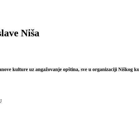
lave Niša
tanove kulture uz angažovanje opština, sve u organizaciji Niškog k
U