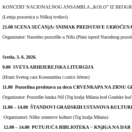
KONCERT NACIONALNOG ANSAMBLA „KOLO” IZ BEOG
(Letnja pozornica u Niškoj tvrđavi)
2
1
.00 SCENA SEĆANjA: SNIMAK PREDSTAVE
UKROĆENA
Organizator: Narodno pozorište u Nišu (Plato ispred Narodnog pozori
Sreda, 3. 6. 2026.
9.00
SVETA ARHIJEREJSKA LITURGIJA
(Hram Svetog cara Konstantina i carice Jelene)
11.00
Pozorišna predstava za decu CRVENKAPA NA ZRNU
Organizator: Pozorište lutaka Niš (Trg kralja Milana kod Gradske kuć
11.00 – 14.00
ŠTANDOVI GRADSKIH USTANOVA KULTUR
Organizatori: Niške ustanove kulture (Trg kralja Milana)
12.00 – 14.00
PUTUJUĆA BIBLIOTEKA − KNjIGA NA DAR