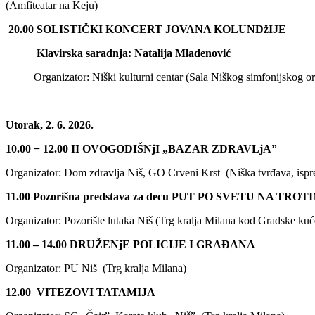
(Amfiteatar na Keju)
20.00
SOLISTIČKI KONCERT JOVANA KOLUNDžIJE ­­
Klavirska saradnja: Natalija Mladenović
Organizator: Niški kulturni centar (Sala Niškog simfonijskog or
Utorak, 2. 6. 2026.
10.00 − 12.00
II
OVOGODIŠNjI „BAZAR ZDRAVLjA”
Organizator: Dom zdravlja Niš, GO Crveni Krst (Niška tvrđava, isp
11.00
Pozorišna predstava za decu PUT PO SVETU NA TRO
Organizator: Pozorište lutaka Niš (Trg kralja Milana kod Gradske kuć
1
1
.00 – 14.00
DRUŽENjE POLICIJE I GRAĐANA
Organizator: PU Niš (Trg kralja Milana)
12.00
VITEZOVI TATAMIJA