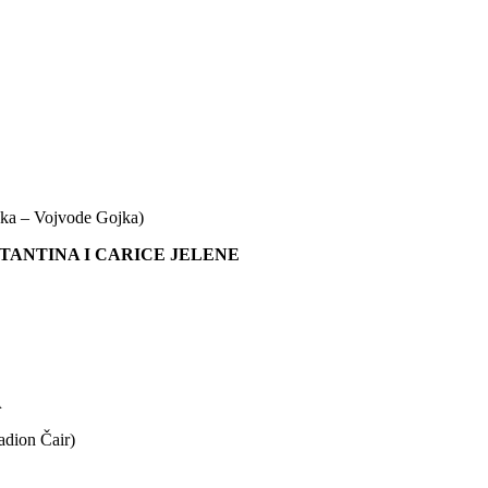
ska – Vojvode Gojka)
TANTINA I CARICE JELENE
A
adion Čair)