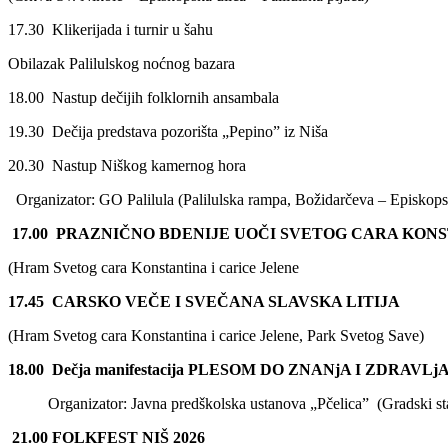
17.30 Klikerijada i turnir u šahu
Obilazak Palilulskog noćnog bazara
18.00 Nastup dečijih folklornih ansambala
19.30 Dečija predstava pozorišta „Pepino” iz Niša
20.30 Nastup Niškog kamernog hora
Organizator: GO Palilula (Palilulska rampa, Božidarčeva – Episkop
17.00
PRAZNIČNO
BDENIJE
UOČI SVETOG CARA KONS
(Hram Svetog cara Konstantina i carice Jelene
17.45
CARSKO VEČE I SVEČANA SLAVSKA LITIJA
(Hram Svetog cara Konstantina i carice Jelene, Park Svetog Save)
1
8
.00
Dečja manifestacija
PLESOM DO ZNANjA I ZDRAVLj
Organizator: Javna predškolska ustanova „Pčelica” (Gradski st
21
.00
FOLKFEST NIŠ 2026