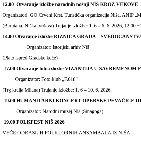
12.00
Otvaranje izložbe narodnih nošnji NIŠ KROZ VEKOVE
Organizatori: GO Crveni Krst, Turistička organizacija Niša, ANIP „
(Barutana, Niška tvrđava)
Trajanje izložbe: 1. 6 – 6. 6. 2026, 12.00 
1
4
.00
Otvaranje izložbe RIZNICA GRADA –
SVEDOČANSTVA
Organizator: Istorijski arhiv Niš
(Plato ispred Gradske kuće)
17.00 Otvaranje foto-izložbe VIZANTIJA U SAVREMENOM
Organizator: Foto-klub „F.018”
(Trg kralja Milana) Trajanje izložbe: 1. 6 – 10. 6. 2026.
19.00 HUMANITARNI KONCERT OPERSKE PEVAČICE 
Organizator: Narodni muzej Niš (Sinagoga)
1
9
.00
FOLKFEST NIŠ 2026
VEČE ODRASLIH FOLKLORNIH ANSAMBALA IZ NIŠA