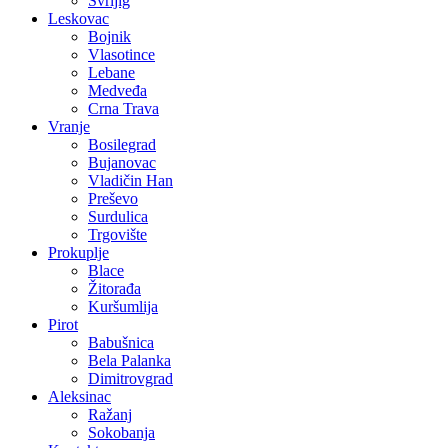
Svrljig
Leskovac
Bojnik
Vlasotince
Lebane
Medveđa
Crna Trava
Vranje
Bosilegrad
Bujanovac
Vladičin Han
Preševo
Surdulica
Trgovište
Prokuplje
Blace
Žitorađa
Kuršumlija
Pirot
Babušnica
Bela Palanka
Dimitrovgrad
Aleksinac
Ražanj
Sokobanja