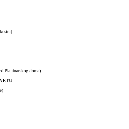
kestra)
red Planinarskog doma)
TINETU
e)