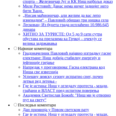
спорта – Железничар Југ и КК Ниш најбољи доказ
Миле Ристовић: Данас нема ничег јаднијег него
бити Ћаци.
„Нисам мађионичар, али желим да вас лепо
изненадим“ – Павловић обишао три нишка села
Лесковац; Из буџета града исплаћено 10.986.645
динара
ХИТНО ЗА ТУРИСТЕ: Од 5 до 9 сати сутра
обустава на прелазима ка Грчкој – очекују се
велика задржавања
Највише коментара
Градоначелник Павловић најавио изградњу гасне
електране: Ниш добија стабилну енергију и
јефтиније грејање
Напредак у преговорима: Гасна електрана код
Ниша све извеснија
Успешну зимску сезону испратио снег, почео
летњи ред летења -
Где је истина: Ниш у огледалу протеста - млади,
грађани и ВЛАСТ пред испитом поверења
Академик Светислав Божић: "Ниш ми је отворио
пут ка свету“
Последњи коментари
Дан примирја у Првом светском рату
Где је истина: Ниш у огледалу протеста - млади,