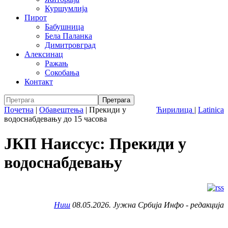
Куршумлија
Пирот
Бабушница
Бела Паланка
Димитровград
Алексинац
Ражањ
Сокобања
Контакт
Почетна
|
Обавештења
|
Прекиди у
Ћирилица
|
Latinica
водоснабдевању до 15 часова
ЈКП Наиссус: Прекиди у
водоснабдевању
Ниш
08.05.2026. Јужна Србија Инфо - редакција