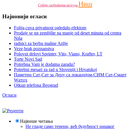
Ниш
Србије
саобраћајна незгода
Најновији огласи
Folija,cuva privatnost ogledalo efektom
Prodaje se gg zemljište na manje od deset minuta od centra
Niša
radnici za berbu maline Arilje
Veze,brak,poznanstva
Polovni delovi Sprinter, Vito, Viano, Krafter, LT
Torte Novi Sad
Potrebna Vam je dodatna zarada?
Potrebni mesari za rad u Sloveniji i Hrvatskoj
Паметни Сат-Сат за Децу са локацијом-СИМ Сат-Смарт
Wатцх
Otkup telefona Beograd
Огласи
Највише читања
Не граде само терени, већ будућност нишког