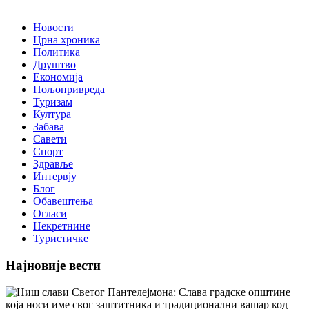
Новости
Црна хроника
Политика
Друштво
Економија
Пољопривреда
Туризам
Култура
Забава
Савети
Спорт
Здравље
Интервју
Блог
Обавештења
Огласи
Некретнине
Туристичке
Најновије вести