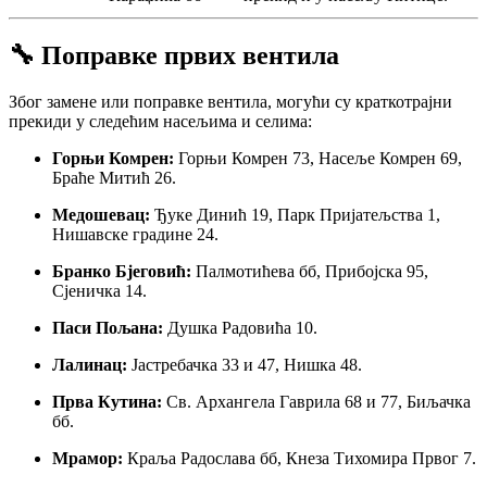
🔧 Поправке првих вентила
Због замене или поправке вентила, могући су краткотрајни
прекиди у следећим насељима и селима:
Горњи Комрен:
Горњи Комрен 73, Насеље Комрен 69,
Браће Митић 26.
Медошевац:
Ђуке Динић 19, Парк Пријатељства 1,
Нишавске градине 24.
Бранко Бјеговић:
Палмотићева бб, Прибојска 95,
Сјеничка 14.
Паси Пољана:
Душка Радовића 10.
Лалинац:
Јастребачка 33 и 47, Нишка 48.
Прва Кутина:
Св. Архангела Гаврила 68 и 77, Биљачка
бб.
Мрамор:
Краља Радослава бб, Кнеза Тихомира Првог 7.