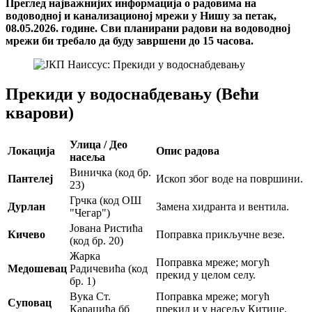
Преглед најважнијих информација о радовима на
водоводној и канализационој мрежи у Нишу за петак,
08.05.2026. године. Сви планирани радови на водоводној
мрежи би требало да буду завршени до 15 часова.
Прекиди у водоснабдевању (Већи
кварови)
Улица / Део
Локација
Опис радова
насеља
Виничка (код бр.
Пантелеј
Ископ због воде на површини.
23)
Грчка (код ОШ
Дурлан
Замена хидранта и вентила.
"Чегар")
Јована Ристића
Кичево
Поправка прикључне везе.
(код бр. 20)
Жарка
Поправка мреже; могућ
Медошевац
Радичевића (код
прекид у целом селу.
бр. 1)
Вука Ст.
Поправка мреже; могућ
Суповац
Караџића бб
прекид и у насељу Китице.