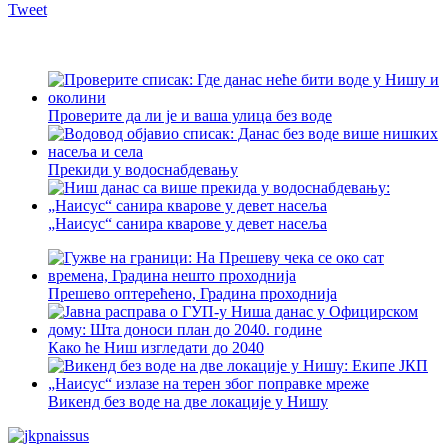
Tweet
Проверите да ли је и ваша улица без воде
Прекиди у водоснабдевању
„Наисус“ санира кварове у девет насеља
Прешево оптерећено, Градина проходнија
Како ће Ниш изгледати до 2040
Викенд без воде на две локације у Нишу