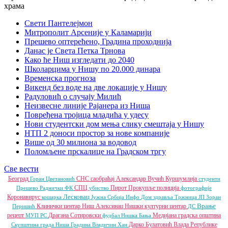
Свети Пантелејмон
Митрополит Арсеније у Каламарији
Прешево оптерећено, Градина проходнија
Данас је Света Петка Трнова
Како ће Ниш изгледати до 2040
Школарцима у Нишу по 20.000 динара
Временска прогноза
Викенд без воде на две локације у Нишу
Радуловић о случају Милић
Неизвесне линије Рајанера из Ниша
Повређена тројица младића у удесу
Нови студентски дом мења слику смештаја у Нишу
НТП 2 доноси простор за нове компаније
Више од 30 милиона за водовод
Поломљене прскалице на Градском тргу
Све вести
Београд
СНС
саобраћај
Александар Вучић
Куршумлија
Горан Цветановић
студенти
СПЦ
Пирот
Прокупље
полиција
Прешево
Раднички ФК
убиство
фотографије
Лесковац
Коронавирус
кошарка
Јужна Србија Инфо
Дом здравља
Тржница ЈП
Зоран
Врање
Клинички центар Ниш
Алексинац
Нишки културни центар
Перишић
ДС
рецепт
Драгана Сотировски
Медијана градска општина
МУП РС
фудбал
Нишка Бања
Дарко Булатовић
Влада Републике
Скупштина града Ниша
Градина
Владичин Хан