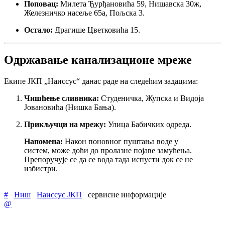
Поповац:
Милета Ђурђановића 59, Нишавска 30ж,
Железничко насеље 65а, Пољска 3.
Остало:
Драгише Цветковића 15.
Одржавање канализационе мреже
Екипе ЈКП „Наиссус“ данас раде на следећим задацима:
Чишћење сливника:
Студеничка, Жупска и Видоја
Јовановића (Нишка Бања).
Прикључци на мрежу:
Улица Бабичких одреда.
Напомена:
Након поновног пуштања воде у
систем, може доћи до пролазне појаве замућења.
Препоручује се да се вода тада испусти док се не
избистри.
#
Ниш
Наиссус ЈКП
сервисне информације
@