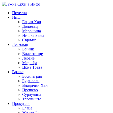
Почетна
Ниш
Гаџин Хан
Дољевац
Мерошина
Нишка Бања
Сврљиг
Лесковац
Бојник
Власотинце
Лебане
Медвеђа
Црна Трава
Врање
Босилеград
Бујановац
Владичин Хан
Прешево
Сурдулица
Трговиште
Прокупље
Блаце
Житорађа