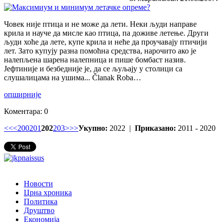
Човек није птица и не може да лети. Неки људи направе
крила и науче да мисле као птица, па доживе летење. Други
људи хоће да лете, купе крила и неће да проучавају птичији
лет. Зато купују разна помоћна средства, нарочито ако је
налепљена шарена налепница и пише бомбаст назив.
Јефтиније и безбедније је, да се љуљају у столици са
слушалицама на ушима... Članak Roba…
опширније
Коментара: 0
<<
<
200
201
202
203
>
>>
Укупно:
2022 |
Приказано:
2011 - 2020
Новости
Црна хроника
Политика
Друштво
Економија