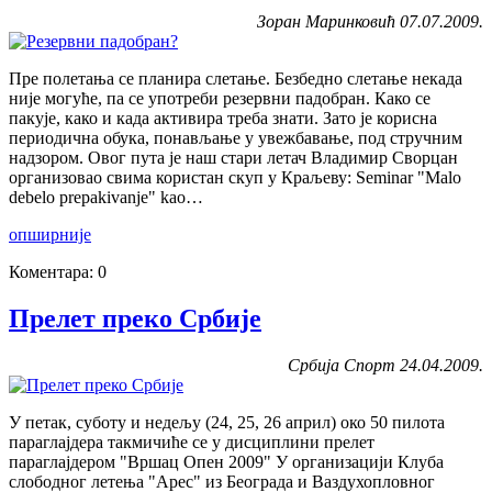
Зоран Маринковић 07.07.2009.
Пре полетања се планира слетање. Безбедно слетање некада
није могуће, па се употреби резервни падобран. Како се
пакује, како и када активира треба знати. Зато је корисна
периодична обука, понављање у увежбавање, под стручним
надзором. Овог пута је наш стари летач Владимир Сворцан
организовао свима користан скуп у Краљеву: Seminar "Malo
debelo prepakivanje" kao…
опширније
Коментара: 0
Прелет преко Србије
Србија Спорт 24.04.2009.
У петак, суботу и недељу (24, 25, 26 април) око 50 пилота
параглајдера такмичиће се у дисциплини прелет
параглајдером "Вршац Опен 2009" У организацији Клуба
слободног летења "Арес" из Београда и Ваздухопловног