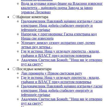
Вода за купање изнад бране на Власини изврсног
квалитета – најновија оцена Завода за јавно
здравље Лесковац
Највише коментара
Градоначелник Павловић најавио изградњу гасне
електране: Ниш добија стабилну енергију и
јефтиније грејање
Напредак у преговорима: Гасна електрана код
Ниша све извеснија
Успешну зимску сезону испратио снег, почео
летњи ред летења -
Где је истина: Ниш у огледалу протеста - млади,
грађани и ВЛАСТ пред испитом поверења
Академик Светислав Божић: "Ниш ми је отворио
пут ка свету“
Последњи коментари
Дан примирја у Првом светском рату
Где је истина: Ниш у огледалу протеста - млади,
грађани и ВЛАСТ пред испитом поверења
Градоначелник Павловић најавио изградњу гасне
електране: Ниш добија стабилну енергију и
јефтиније грејање
Академик Светислав Божић: "Ниш ми је отворио
пут ка свету“