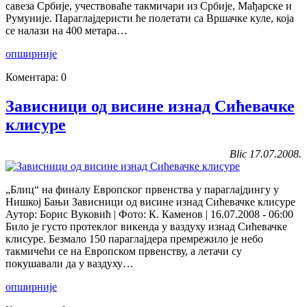
савеза Србије, учествоваће такмичари из Србије, Мађарске и
Румуније. Параглајдеристи ће полетати са Вршачке куле, која
се налази на 400 метара…
опширније
Коментара: 0
Зависници од висине изнад Сићевачке
клисуре
Blic 17.07.2008.
„Блиц“ на финалу Европског првенства у параглајдингу у
Нишкој Бањи Зависници од висине изнад Сићевачке клисуре
Аутор: Борис Вуковић | Фото: К. Каменов | 16.07.2008 - 06:00
Било је густо протеклог викенда у ваздуху изнад Сићевачке
клисуре. Безмало 150 параглајдера премрежило је небо
такмичећи се на Европском првенству, а летачи су
покушавали да у ваздуху…
опширније