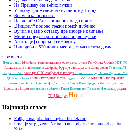
На Прешеву без већих гужви
У плану три железничке станице у Нишу
Временска прогноза
Павловић: Обилазница не сме да стане
„Нишвил“ поново тражи помоћ публике
Вучић најавио оставку пре изборне кампање
Милић предао три пиштоља и две пушке
Аконтација пореза на имовину
Ниш добија 500 нових места у студентском дому
Све вести
Медијана градска општина
Алексинац
Влада Републике Србије
Дом здравља
МУП РС
Александар Вучић
саобраћај
Куршумлија
Драгана Сотировски
кошарка
Тржница ЈП
полиција
СНС
саобраћајна незгода
Владичин Хан
Скупштина града Ниша
Раднички ФК
Врање
Нишки културни центар
Клинички центар Ниш
ДС
Нишка Бања
студенти
Коронавирус
Дарко Булатовић
Зоран Перишић
фудбал
Јужна Србија Инфо
Градина
Лесковац
Прокупље
Пирот
рецепт
фотографије
убиство
Горан Цветановић
Прешево
Ниш
СПЦ
Београд
Најновији огласи
Folija,cuva privatnost ogledalo efektom
Prodaje se gg zemljište na manje od deset minuta od centra
Niša