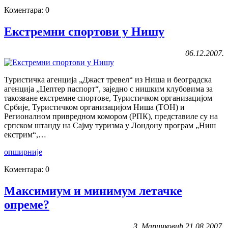
Коментара: 0
Екстремни спортови у Нишу
06.12.2007.
Туристичка агенција „Джаст тревел“ из Ниша и београдска
агенција „Цептер паспорт“, заједно с нишким клубовима за
такозване екстремне спортове, Туристичком организацијом
Србије, Туристичком организацијом Ниша (ТОН) и
Регионалном привредном комором (РПК), представиле су на
српском штанду на Сајму туризма у Лондону програм „Ниш
екстрим“,…
опширније
Коментара: 0
Максимиум и минимум летачке
опреме?
З. Маринковић 21.08.2007.