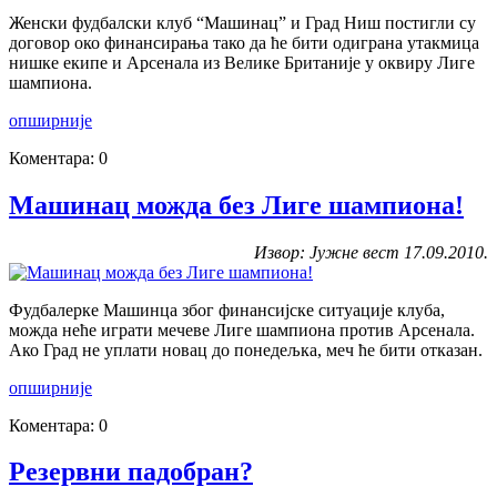
Женски фудбалски клуб “Машинац” и Град Ниш постигли су
договор око финансирања тако да ће бити одиграна утакмица
нишке екипе и Арсенала из Велике Британије у оквиру Лиге
шампиона.
опширније
Коментара: 0
Машинац можда без Лиге шампиона!
Извор: Јужне вест 17.09.2010.
Фудбалерке Машинца због финансијске ситуације клуба,
можда неће играти мечеве Лиге шампиона против Арсенала.
Ако Град не уплати новац до понедељка, меч ће бити отказан.
опширније
Коментара: 0
Резервни падобран?