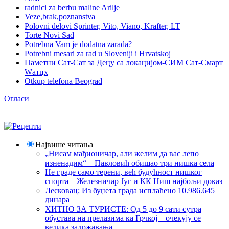
radnici za berbu maline Arilje
Veze,brak,poznanstva
Polovni delovi Sprinter, Vito, Viano, Krafter, LT
Torte Novi Sad
Potrebna Vam je dodatna zarada?
Potrebni mesari za rad u Sloveniji i Hrvatskoj
Паметни Сат-Сат за Децу са локацијом-СИМ Сат-Смарт
Wатцх
Otkup telefona Beograd
Огласи
Највише читања
„Нисам мађионичар, али желим да вас лепо
изненадим“ – Павловић обишао три нишка села
Не граде само терени, већ будућност нишког
спорта – Железничар Југ и КК Ниш најбољи доказ
Лесковац; Из буџета града исплаћено 10.986.645
динара
ХИТНО ЗА ТУРИСТЕ: Од 5 до 9 сати сутра
обустава на прелазима ка Грчкој – очекују се
велика задржавања