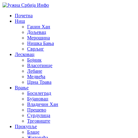
Почетна
Ниш
Гаџин Хан
Дољевац
Мерошина
Нишка Бања
Сврљиг
Лесковац
Бојник
Власотинце
Лебане
Медвеђа
Црна Трава
Врање
Босилеград
Бујановац
Владичин Хан
Прешево
Сурдулица
Трговиште
Прокупље
Блаце
Житорађа