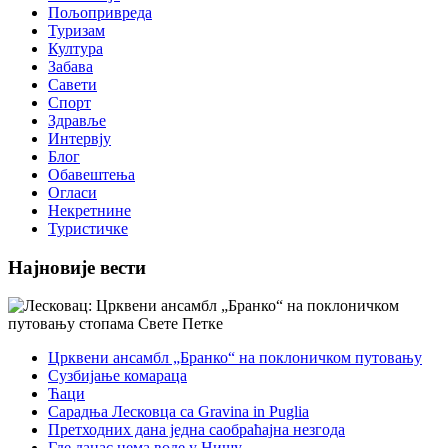
Пољопривреда
Туризам
Култура
Забава
Савети
Спорт
Здравље
Интервју
Блог
Обавештења
Огласи
Некретнине
Туристичке
Најновије вести
Црквени ансамбл „Бранко“ на поклоничком путовању
Сузбијање комараца
Ћаци
Сарадња Лесковца са Gravina in Puglia
Претходних дана једна саобраћајна незгода
Где данас нема воде у Нишу