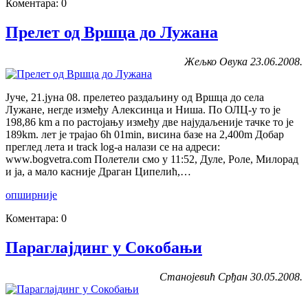
Коментара: 0
Прелет од Вршца до Лужана
Жељко Овука 23.06.2008.
Јуче, 21.јуна 08. прелетео раздаљину од Вршца до села
Лужане, негде између Алексинца и Ниша. По ОЛЦ-у то је
198,86 km а по растојању између две најудаљеније тачке то је
189km. лет је трајао 6h 01min, висина базе на 2,400m Добар
преглед лета и track log-а налази се на адреси:
www.bogvetra.com Полетели смо у 11:52, Дуле, Роле, Милорад
и ја, а мало касније Драган Ципелић,…
опширније
Коментара: 0
Параглајдинг у Сокобањи
Станојевић Срђан 30.05.2008.