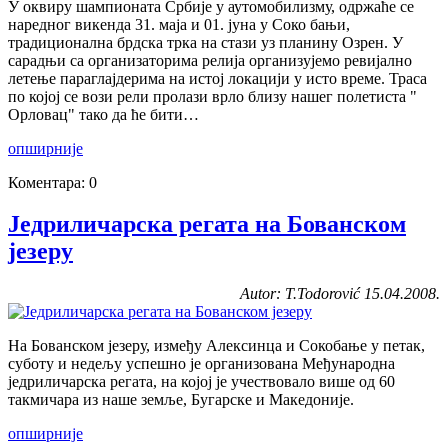
У оквиру шампионата Србије у аутомобилизму, одржаће се
наредног викенда 31. маја и 01. јуна у Соко бањи,
традиционална брдска трка на стази уз планину Озрен. У
сарадњи са организаторима релија организујемо ревијално
летење параглајдерима на истој локацији у исто време. Траса
по којој се вози рели пролази врло близу нашег полетиста "
Орловац" тако да ће бити…
опширније
Коментара: 0
Једриличарска регата на Бованском
језеру
Autor: T.Todorović 15.04.2008.
На Бованском језеру, између Алексинца и Сокобање у петак,
суботу и недељу успешно је организована Међународна
једриличарска регата, на којој је учествовало више од 60
такмичара из наше земље, Бугарске и Македоније.
опширније