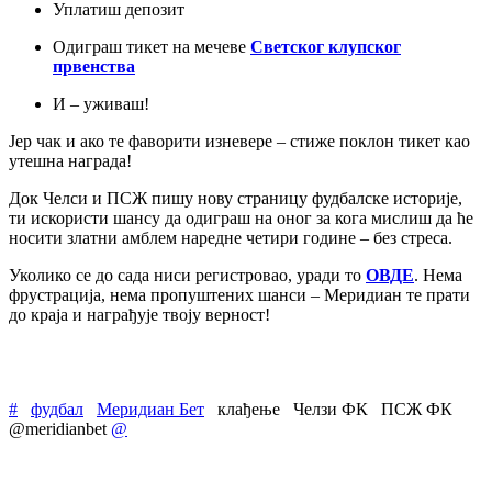
Уплатиш депозит
Одиграш тикет на мечеве
Светског клупског
првенства
И – уживаш!
Јер чак и ако те фаворити изневере – стиже поклон тикет као
утешна награда!
Док Челси и ПСЖ пишу нову страницу фудбалске историје,
ти искористи шансу да одиграш на оног за кога мислиш да ће
носити златни амблем наредне четири године – без стреса.
Уколико се до сада ниси регистровао, уради то
ОВДЕ
. Нема
фрустрација, нема пропуштених шанси – Меридиан те прати
до краја и награђује твоју верност!
#
фудбал
Меридиан Бет
клађење
Челзи ФК
ПСЖ ФК
@meridianbet
@