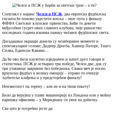
Спектакл у најави:
Челси и ПСЖ
, два европска фудбалска
гиганта ће поново укрстити копља – овог пута у финалу
ФИФА Светског клупског првенства. Биће то девети
међусобни сусрет ових славних клубова, чије ривалство
последњих година изазива пажњу читавог фудбалског света.
Досадашњи окршаји донели су незаборавне моменте и
спектакуларне голове; Дидиер Дрогба, Хавиер Паторе, Тиаго
Силва, Единсон Кавани…
Да ће ово бити изузетно изједначен и напет дуел говори и
статистика; ПСЖ је остварио три победе, Челси две, док су
три утакмице завршене без победника. Сваки меч је носио
врхунски фудбал и велику емоцију – управо то очекује
љубитеље клађења и у предстојећем финалу!
Неизвесност на терену – али не и на твом тикету!
Било да верујеш у плаву машинерију из Лондона или у моћну
паришку офанзиву – у Меридиану си увек на добитку.
Све што је потребно јесте да: