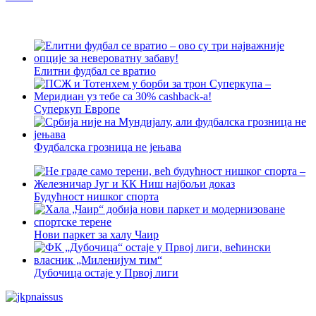
Елитни фудбал се вратио
Суперкуп Европе
Фудбалска грозница не јењава
Будућност нишког спорта
Нови паркет за халу Чаир
Дубочица остаје у Првој лиги