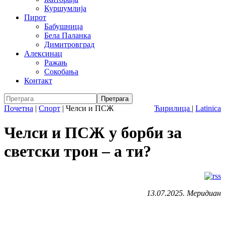
Куршумлија
Пирот
Бабушница
Бела Паланка
Димитровград
Алексинац
Ражањ
Сокобања
Контакт
Почетна
|
Спорт
|
Челси и ПСЖ
Ћирилица
|
Latinica
Челси и ПСЖ у борби за
светски трон – а ти?
13.07.2025. Меридиан