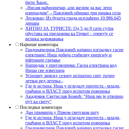
бити Ћаци.
„Нисам мађионичар, али желим да вас лепо
изненадим“ – Павловић обишао три нишка села
Лесковац; Из буџета града исплаћено 10.986.645
динара
ХИТНО ЗА ТУРИСТЕ: Од 5 до 9 сати сутра
обустава на прелазима ка Грчкој – очекују се
велика задржавања
Највише коментара
Градоначелник Павловић најавио изградњу гасне
електране: Ниш добија стабилну енергију и
јефтиније грејање
Напредак у преговорима: Гасна електрана код
Ниша све извеснија
Успешну зимску сезону испратио снег, почео
летњи ред летења -
Где је истина: Ниш у огледалу протеста - млади,
грађани и ВЛАСТ пред испитом поверења
Академик Светислав Божић: "Ниш ми је отворио
пут ка свету“
Последњи коментари
Дан примирја у Првом светском рату
Где је истина: Ниш у огледалу протеста - млади,
грађани и ВЛАСТ пред испитом поверења
Градоначелник Павловић најавио изградњу гасне