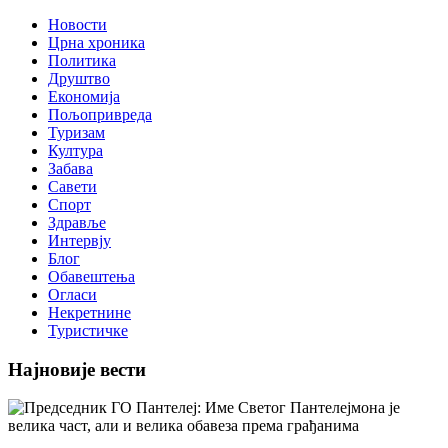
Новости
Црна хроника
Политика
Друштво
Економија
Пољопривреда
Туризам
Култура
Забава
Савети
Спорт
Здравље
Интервју
Блог
Обавештења
Огласи
Некретнине
Туристичке
Најновије вести