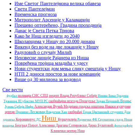
Име Светог Пантелејмона велика обавеза
Свети Пантелејмон
Временска прогноза
Митрополит Арсеније у Каламарији
Прешево оптерећено, Градина проходнија
Данас је Света Петка Трнова
Како ће Ниш изгледати до 2040
Школарцима у Нишу по 20.000 динара
Викенд без воде на две локације у Нишу
Радуловић о случају Милић
Неизвесне линије Рајанера из Ниша
Повређена тројица младића у удесу
Нови студентски дом мења слику смештаја у Нишу
НТП 2 доноси простор за нове компаније
Више од 30 милиона за водовод
Све вести
полиција
СНС
СПЦ
рецепт
Влада Републике Србије
фудбал
Нишка Бања
Градина
Врање
саобраћајна незгода
Прокупље
Тржница ЈП
убиство
МУП РС
Зоран Перишић
Александар Вучић
Медијана градска општина
Нишки културни
Јужна Србија Инфо
Лесковац
центар
саобраћај
Прешево
Владичин Хан
Горан Цветановић
студенти
Дом
Ниш
Коронавирус
Куршумлија
здравља
ДС
Раднички ФК
Скупштина града Ниша
Београд
Пирот
Алексинац
Драгана Сотировски
Дарко Булатовић
кошарка
фотографије
Клинички центар Ниш