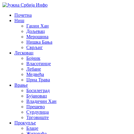
Почетна
Ниш
Гаџин Хан
Дољевац
Мерошина
Нишка Бања
Сврљиг
Лесковац
Бојник
Власотинце
Лебане
Медвеђа
Црна Трава
Врање
Босилеград
Бујановац
Владичин Хан
Прешево
Сурдулица
Трговиште
Прокупље
Блаце
Житорађа