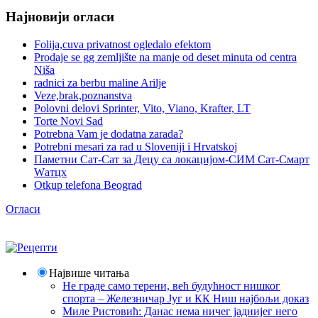
Најновији огласи
Folija,cuva privatnost ogledalo efektom
Prodaje se gg zemljište na manje od deset minuta od centra
Niša
radnici za berbu maline Arilje
Veze,brak,poznanstva
Polovni delovi Sprinter, Vito, Viano, Krafter, LT
Torte Novi Sad
Potrebna Vam je dodatna zarada?
Potrebni mesari za rad u Sloveniji i Hrvatskoj
Паметни Сат-Сат за Децу са локацијом-СИМ Сат-Смарт
Wатцх
Otkup telefona Beograd
Огласи
Највише читања
Не граде само терени, већ будућност нишког
спорта – Железничар Југ и КК Ниш најбољи доказ
Миле Ристовић: Данас нема ничег јаднијег него