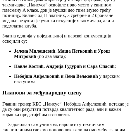
такмичарке „Наисуса“ освојиле прво место у екипном
пласману А класе, док је мушки део тима заузео трећу
позицију. Биланс од 11 златних, 3 сребрне и 2 бронзане
медаље резултат је учинка искуснијих такмичара, али и
подмлатка клуба.
Златна одличја у појединачној и парској конкуренцији
освојили су:
Јелена Милошевић, Маша Петковић и Урош
Митровић
(по два злата);
Павле Костић, Андрија Гудурић и Сара Спасић
;
Небојша Анђелковић и Лена Вељковић
у парским
наступима.
Планови за међународну сцену
Главни тренер КБС „Наисус“, Небојша Анђелковић, истакао је
да су ови резултати потврда квалитетног рада, али и важан
корак ка предстојећим изазовима.
— Задовољан сам учинком, нарочито у техничким
дисциплинама где смо поново доказали да смо међу главним