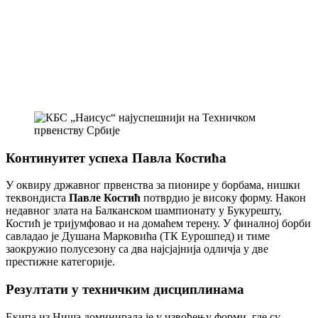
Континуитет успеха Павла Костића
У оквиру државног првенства за пионире у борбама, нишки
теквондиста
Павле Костић
потврдио је високу форму. Након
недавног злата на Балканском шампионату у Букурешту,
Костић је тријумфовао и на домаћем терену. У финалној борби
савладао је Душана Марковића (ТК Еурошпед) и тиме
заокружио полусезону са два најсјајнија одличја у две
престижне категорије.
Резултати у техничким дисциплинама
Екипа из Ниша доминирала је у извођењу форми, где су