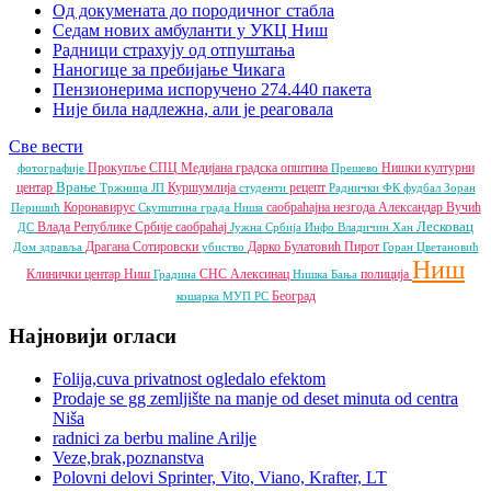
Од докумената до породичног стабла
Седам нових амбуланти у УКЦ Ниш
Радници страхују од отпуштања
Наногице за пребијање Чикага
Пензионерима испоручено 274.440 пакета
Није била надлежна, али је реаговала
Све вести
Прокупље
СПЦ
Медијана градска општина
Нишки културни
фотографије
Прешево
Врање
центар
Куршумлија
рецепт
Тржница ЈП
студенти
Раднички ФК
фудбал
Зоран
Коронавирус
саобраћајна незгода
Александар Вучић
Перишић
Скупштина града Ниша
Лесковац
Влада Републике Србије
саобраћај
ДС
Јужна Србија Инфо
Владичин Хан
Драгана Сотировски
Дарко Булатовић
Пирот
Дом здравља
убиство
Горан Цветановић
Ниш
Клинички центар Ниш
СНС
Алексинац
полиција
Градина
Нишка Бања
Београд
кошарка
МУП РС
Најновији огласи
Folija,cuva privatnost ogledalo efektom
Prodaje se gg zemljište na manje od deset minuta od centra
Niša
radnici za berbu maline Arilje
Veze,brak,poznanstva
Polovni delovi Sprinter, Vito, Viano, Krafter, LT