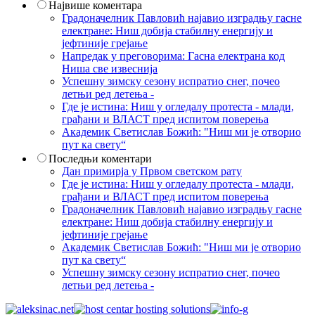
Највише коментара
Градоначелник Павловић најавио изградњу гасне
електране: Ниш добија стабилну енергију и
јефтиније грејање
Напредак у преговорима: Гасна електрана код
Ниша све извеснија
Успешну зимску сезону испратио снег, почео
летњи ред летења -
Где је истина: Ниш у огледалу протеста - млади,
грађани и ВЛАСТ пред испитом поверења
Академик Светислав Божић: "Ниш ми је отворио
пут ка свету“
Последњи коментари
Дан примирја у Првом светском рату
Где је истина: Ниш у огледалу протеста - млади,
грађани и ВЛАСТ пред испитом поверења
Градоначелник Павловић најавио изградњу гасне
електране: Ниш добија стабилну енергију и
јефтиније грејање
Академик Светислав Божић: "Ниш ми је отворио
пут ка свету“
Успешну зимску сезону испратио снег, почео
летњи ред летења -