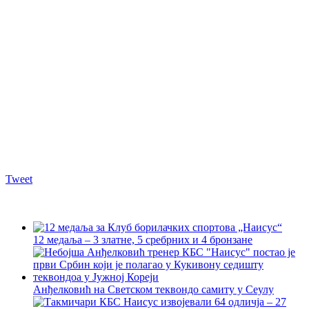
Tweet
12 медаља – 3 златне, 5 сребрних и 4 бронзане
Анђелковић на Светском теквондо самиту у Сеулу