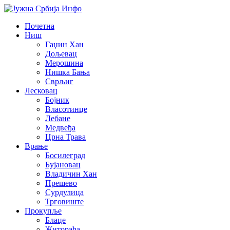
Почетна
Ниш
Гаџин Хан
Дољевац
Мерошина
Нишка Бања
Сврљиг
Лесковац
Бојник
Власотинце
Лебане
Медвеђа
Црна Трава
Врање
Босилеград
Бујановац
Владичин Хан
Прешево
Сурдулица
Трговиште
Прокупље
Блаце
Житорађа