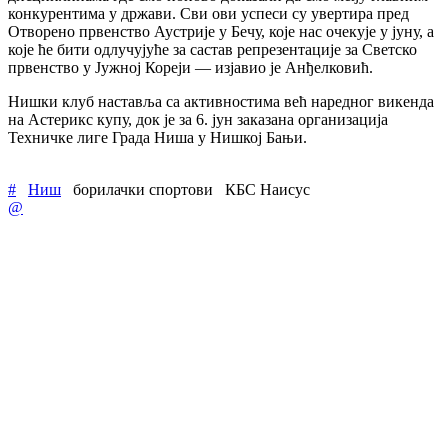
конкурентима у држави. Сви ови успеси су увертира пред
Отворено првенство Аустрије у Бечу, које нас очекује у јуну, а
које ће бити одлучујуће за састав репрезентације за Светско
првенство у Јужној Кореји — изјавио је Анђелковић.
Нишки клуб наставља са активностима већ наредног викенда
на Астерикс купу, док је за 6. јун заказана организација
Техничке лиге Града Ниша у Нишкој Бањи.
#
Ниш
борилачки спортови
КБС Наисус
@