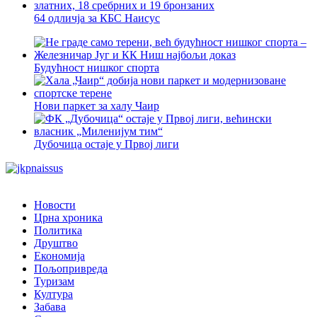
64 одличја за КБС Наисус
Будућност нишког спорта
Нови паркет за халу Чаир
Дубочица остаје у Првој лиги
Новости
Црна хроника
Политика
Друштво
Економија
Пољопривреда
Туризам
Култура
Забава