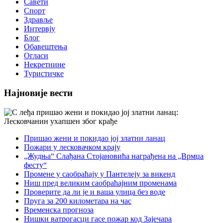
Савети
Спорт
Здравље
Интервју
Блог
Обавештења
Огласи
Некретнине
Туристичке
Најновије вести
Пришао жени и покидао јој златни ланац
Пожари у лесковачком крају
„Жудња“ Слађана Стојановића награђена на „Врмџа
фесту“
Промене у саобраћају у Пантелеју за викенд
Ниш пред великим саобраћајним променама
Проверите да ли је и ваша улица без воде
Пруга за 200 километара на час
Временска прогноза
Нишки ватрогасци гасе пожар код Зајечара