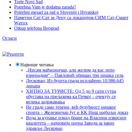
Torte Novi Sad
Potrebna Vam je dodatna zarada?
Potrebni mesari za rad u Sloveniji i Hrvatskoj
Паметни Сат-Сат за Децу са локацијом-СИМ Сат-Смарт
Wатцх
Otkup telefona Beograd
Огласи
Највише читања
„Нисам мађионичар, али желим да вас лепо
изненадим“ – Павловић обишао три нишка села
Лесковац; Из буџета града исплаћено 10.986.645
динара
ХИТНО ЗА ТУРИСТЕ: Од 5 до 9 сати сутра
обустава на прелазима ка Грчкој – очекују се
велика задржавања
Не граде само терени, већ будућност нишког
спорта – Железничар Југ и КК Ниш најбољи доказ
Вода за купање изнад бране на Власини изврсног
квалитета – најновија оцена Завода за јавно
здравље Лесковац