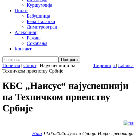
Куршумлија
Пирот
Бабушница
Бела Паланка
Димитровград
Алексинац
Ражањ
Сокобања
Контакт
Почетна
|
Спорт
|
Најуспешнији на
Ћирилица
|
Latinica
Техничком првенству Србије
КБС „Наисус“ најуспешнији
на Техничком првенству
Србије
Ниш
14.05.2026. Јужна Србија Инфо - редакција