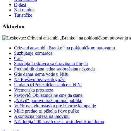
Oglasi
Nekretnine
Turističke
Aktuelno
Crkveni ansambl „Branko“ na pokloničkom putovanju
Suzbijanje komaraca
Ćaci
Saradnja Leskovca sa Gravina in Puglia
Prethodnih dana jedna saobraćajna nezgoda
Gde danas nema vode u Nišu
Na Preševu bez većih gužvi
U planu tri železničke stanice u Nišu
Vremenska prognoza
Pavlović: Obilaznica ne sme da stane
„Nišvil“ ponovo traži pomoć publike
Vučić najavio ostavku pre izborne kampanje
Milić predao tri pištolja i dve puške
Akontacija poreza na imovinu
Niš dobija 500 novih mesta u studentskom domu