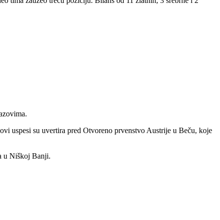
 tima zauzeo treću poziciju. Bilans od 11 zlatnih, 3 srebrne i 2
zazovima.
i uspesi su uvertira pred Otvoreno prvenstvo Austrije u Beču, koje
a u Niškoj Banji.