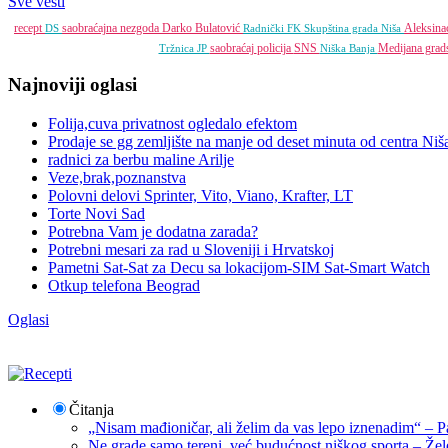
Sve vesti
recept
saobraćajna nezgoda
Darko Bulatović
Aleksin
DS
Radnički FK
Skupština grada Niša
saobraćaj
policija
SNS
Medijana grad
Tržnica JP
Niška Banja
Najnoviji oglasi
Folija,cuva privatnost ogledalo efektom
Prodaje se gg zemljište na manje od deset minuta od centra Niš
radnici za berbu maline Arilje
Veze,brak,poznanstva
Polovni delovi Sprinter, Vito, Viano, Krafter, LT
Torte Novi Sad
Potrebna Vam je dodatna zarada?
Potrebni mesari za rad u Sloveniji i Hrvatskoj
Pametni Sat-Sat za Decu sa lokacijom-SIM Sat-Smart Watch
Otkup telefona Beograd
Oglasi
Čitanja
„Nisam mađioničar, ali želim da vas lepo iznenadim“ – Pa
Ne grade samo tereni, već budućnost niškog sporta – Žel