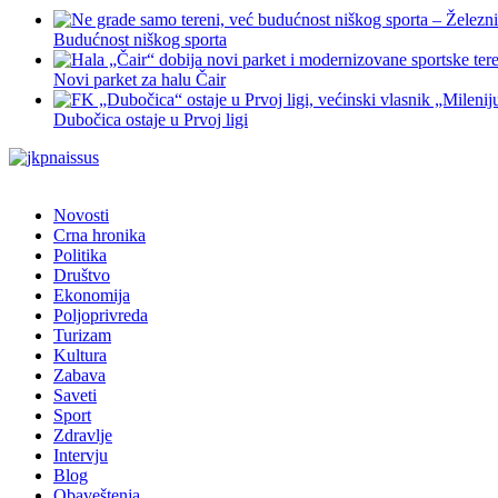
Budućnost niškog sporta
Novi parket za halu Čair
Dubočica ostaje u Prvoj ligi
Novosti
Crna hronika
Politika
Društvo
Ekonomija
Poljoprivreda
Turizam
Kultura
Zabava
Saveti
Sport
Zdravlje
Intervju
Blog
Obaveštenja