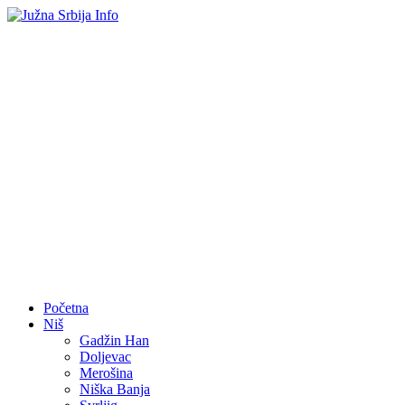
Početna
Niš
Gadžin Han
Doljevac
Merošina
Niška Banja