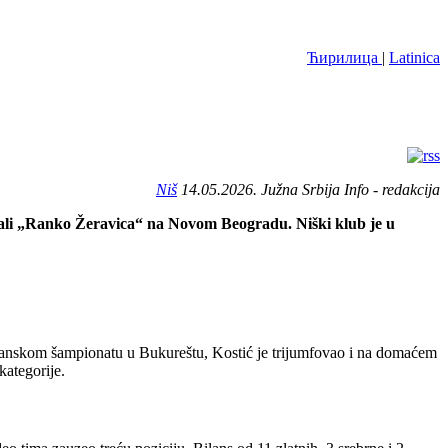
Ћирилица
|
Latinica
Niš
14.05.2026. Južna Srbija Info - redakcija
 hali „Ranko Žeravica“ na Novom Beogradu. Niški klub je u
anskom šampionatu u Bukureštu, Kostić je trijumfovao i na domaćem
kategorije.