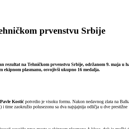
ehničkom prvenstvu Srbije
etan rezultat na Tehničkom prvenstvu Srbije, održanom 9. maja u
om ekipnom plasmanu, osvojivši ukupno 16 medalja.
Pavle Kostić
potvrdio je visoku formu. Nakon nedavnog zlata na Balk
 time zaokružio polusezonu sa dva najsjajnija odličja u dve prestižne 