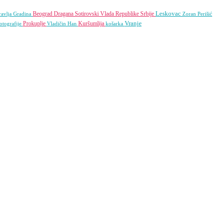
Leskovac
Beograd
Dragana Sotirovski
Vlada Republike Srbije
avlja
Gradina
Zoran Perišić
Vranje
Prokuplje
Kuršumlija
otografije
Vladičin Han
košarka