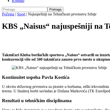
Kontakt
Početna
|
Sport
|
Najuspešniji na Tehničkom prvenstvu Srbije
KBS „Naisus“ najuspešniji na T
Takmičari Kluba borilačkih sportova „Naisus“ ostvarili su izuz
konkurenciji više od 500 takmičara zauzeo prvo mesto u ukupn
Kontinuitet uspeha Pavla Kostića
U okviru državnog prvenstva za pionire u borbama, niški tekvondista
terenu. U finalnoj borbi savladao je Dušana Markovića (TK Eurošped) i
Rezultati u tehničkim disciplinama