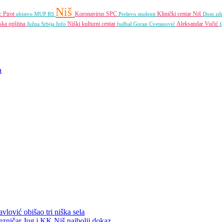
Niš
ac
Pirot
Koronavirus
SPC
Klinički centar Niš
ubistvo
MUP RS
Preševo
studenti
Dom zdr
ska opština
Niški kulturni centar
Aleksandar Vučić
Južna Srbija Info
fudbal
Goran Cvetanović
f
a
vlović obišao tri niška sela
ezničar Jug i KK Niš najbolji dokaz