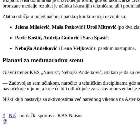
Ekipa iz Niša dominirala je u izvođenju formi, gde su takmičarke „Nai
bronzane medalje rezultat je učinka iskusnijih takmičara, ali i podmlat
Zlatna odličja u pojedinačnoj i parskoj konkurenciji osvojili su:
Jelena Milošević, Maša Petković i Uroš Mitrović
(po dva zlat
Pavle Kostić, Andrija Gudurić i Sara Spasić
;
Nebojša Anđelković i Lena Veljković
u parskim nastupima.
Planovi za međunarodnu scenu
Glavni trener KBS „Naisus“, Nebojša Anđelković, istakao je da su ovi 
— Zadovoljan sam učinkom, naročito u tehničkim disciplinama gde sm
nas očekuje u junu, a koje će biti odlučujuće za sastav reprezentacij
Niški klub nastavlja sa aktivnostima već narednog vikenda na Asterik
#
Niš
borilački sportovi
KBS Naisus
@