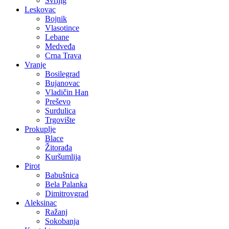
Svrljig
Leskovac
Bojnik
Vlasotince
Lebane
Medveđa
Crna Trava
Vranje
Bosilegrad
Bujanovac
Vladičin Han
Preševo
Surdulica
Trgovište
Prokuplje
Blace
Žitorađa
Kuršumlija
Pirot
Babušnica
Bela Palanka
Dimitrovgrad
Aleksinac
Ražanj
Sokobanja