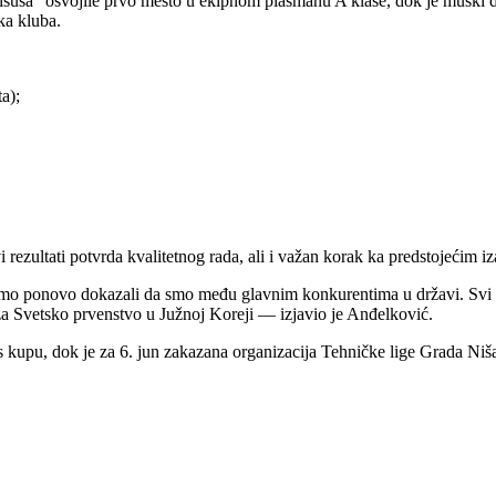
susa“ osvojile prvo mesto u ekipnom plasmanu A klase, dok je muški deo
ka kluba.
a);
rezultati potvrda kvalitetnog rada, ali i važan korak ka predstojećim i
o ponovo dokazali da smo među glavnim konkurentima u državi. Svi ov
e za Svetsko prvenstvo u Južnoj Koreji — izjavio je Anđelković.
s kupu, dok je za 6. jun zakazana organizacija Tehničke lige Grada Niš