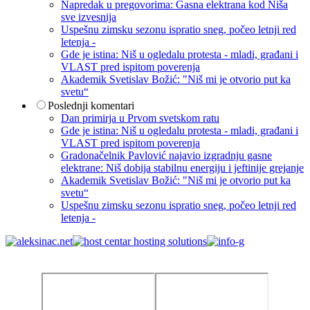
Napredak u pregovorima: Gasna elektrana kod Niša
sve izvesnija
Uspešnu zimsku sezonu ispratio sneg, počeo letnji red
letenja -
Gde je istina: Niš u ogledalu protesta - mladi, građani i
VLAST pred ispitom poverenja
Akademik Svetislav Božić: "Niš mi je otvorio put ka
svetu“
Poslednji komentari
Dan primirja u Prvom svetskom ratu
Gde je istina: Niš u ogledalu protesta - mladi, građani i
VLAST pred ispitom poverenja
Gradonačelnik Pavlović najavio izgradnju gasne
elektrane: Niš dobija stabilnu energiju i jeftinije grejanje
Akademik Svetislav Božić: "Niš mi je otvorio put ka
svetu“
Uspešnu zimsku sezonu ispratio sneg, počeo letnji red
letenja -