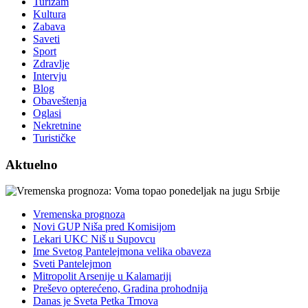
Turizam
Kultura
Zabava
Saveti
Sport
Zdravlje
Intervju
Blog
Obaveštenja
Oglasi
Nekretnine
Turističke
Aktuelno
Vremenska prognoza
Novi GUP Niša pred Komisijom
Lekari UKC Niš u Supovcu
Ime Svetog Pantelejmona velika obaveza
Sveti Pantelejmon
Mitropolit Arsenije u Kalamariji
Preševo opterećeno, Gradina prohodnija
Danas je Sveta Petka Trnova