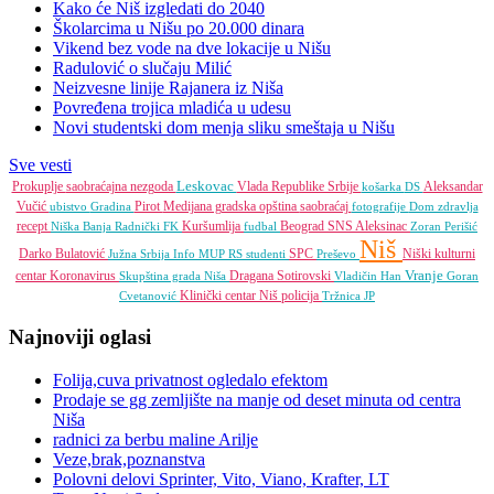
Kako će Niš izgledati do 2040
Školarcima u Nišu po 20.000 dinara
Vikend bez vode na dve lokacije u Nišu
Radulović o slučaju Milić
Neizvesne linije Rajanera iz Niša
Povređena trojica mladića u udesu
Novi studentski dom menja sliku smeštaja u Nišu
Sve vesti
Leskovac
Prokuplje
saobraćajna nezgoda
Vlada Republike Srbije
Aleksandar
košarka
DS
Vučić
Pirot
Medijana gradska opština
saobraćaj
ubistvo
Gradina
fotografije
Dom zdravlja
recept
Kuršumlija
Beograd
SNS
Aleksinac
Niška Banja
Radnički FK
fudbal
Zoran Perišić
Niš
Darko Bulatović
SPC
Niški kulturni
Južna Srbija Info
MUP RS
studenti
Preševo
Vranje
centar
Koronavirus
Dragana Sotirovski
Skupština grada Niša
Vladičin Han
Goran
Klinički centar Niš
policija
Cvetanović
Tržnica JP
Najnoviji oglasi
Folija,cuva privatnost ogledalo efektom
Prodaje se gg zemljište na manje od deset minuta od centra
Niša
radnici za berbu maline Arilje
Veze,brak,poznanstva
Polovni delovi Sprinter, Vito, Viano, Krafter, LT