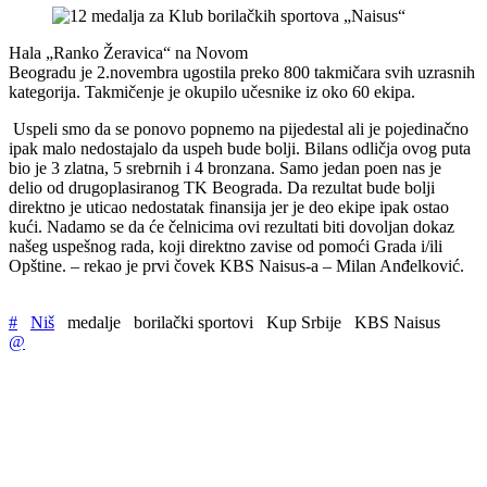
Hala „Ranko Žeravica“ na Novom
Beogradu je 2.novembra ugostila preko 800 takmičara svih uzrasnih
kategorija. Takmičenje je okupilo učesnike iz oko 60 ekipa.
Uspeli smo da se ponovo popnemo na pijedestal ali je pojedinačno
ipak malo nedostajalo da uspeh bude bolji. Bilans odličja ovog puta
bio je 3 zlatna, 5 srebrnih i 4 bronzana. Samo jedan poen nas je
delio od drugoplasiranog TK Beograda. Da rezultat bude bolji
direktno je uticao nedostatak finansija jer je deo ekipe ipak ostao
kući. Nadamo se da će čelnicima ovi rezultati biti dovoljan dokaz
našeg uspešnog rada, koji direktno zavise od pomoći Grada i/ili
Opštine. – rekao je prvi čovek KBS Naisus-a – Milan Anđelković.
#
Niš
medalje
borilački sportovi
Kup Srbije
KBS Naisus
@