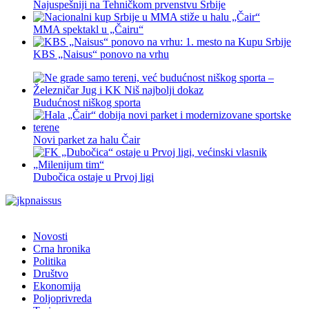
Najuspešniji na Tehničkom prvenstvu Srbije
MMA spektakl u „Čairu“
KBS „Naisus“ ponovo na vrhu
Budućnost niškog sporta
Novi parket za halu Čair
Dubočica ostaje u Prvoj ligi
Novosti
Crna hronika
Politika
Društvo
Ekonomija
Poljoprivreda