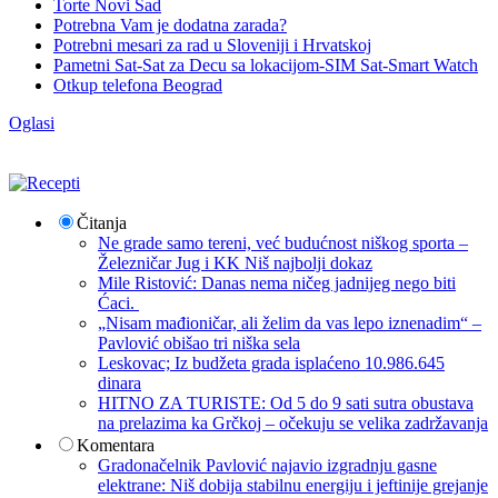
Torte Novi Sad
Potrebna Vam je dodatna zarada?
Potrebni mesari za rad u Sloveniji i Hrvatskoj
Pametni Sat-Sat za Decu sa lokacijom-SIM Sat-Smart Watch
Otkup telefona Beograd
Oglasi
Čitanja
Ne grade samo tereni, već budućnost niškog sporta –
Železničar Jug i KK Niš najbolji dokaz
Mile Ristović: Danas nema ničeg jadnijeg nego biti
Ćaci.
„Nisam mađioničar, ali želim da vas lepo iznenadim“ –
Pavlović obišao tri niška sela
Leskovac; Iz budžeta grada isplaćeno 10.986.645
dinara
HITNO ZA TURISTE: Od 5 do 9 sati sutra obustava
na prelazima ka Grčkoj – očekuju se velika zadržavanja
Komentara
Gradonačelnik Pavlović najavio izgradnju gasne
elektrane: Niš dobija stabilnu energiju i jeftinije grejanje