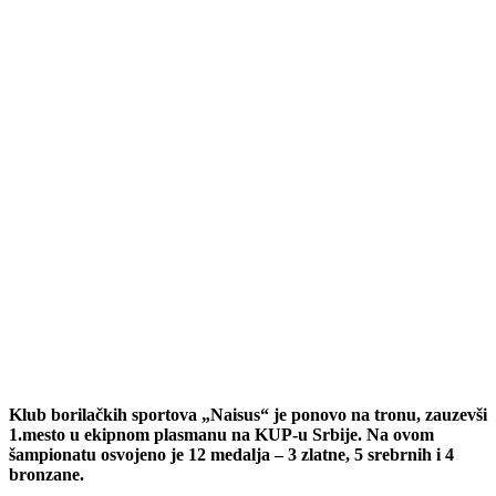
Klub borilačkih sportova „Naisus“ je ponovo na tronu, zauzevši
1.mesto u ekipnom plasmanu na KUP-u Srbije. Na ovom
šampionatu osvojeno je 12 medalja – 3 zlatne, 5 srebrnih i 4
bronzane.