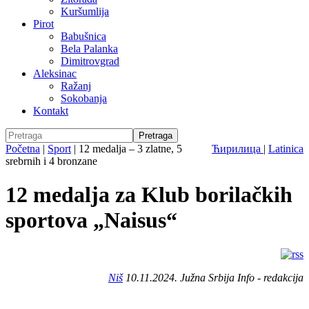
Kuršumlija
Pirot
Babušnica
Bela Palanka
Dimitrovgrad
Aleksinac
Ražanj
Sokobanja
Kontakt
Početna
|
Sport
|
12 medalja – 3 zlatne, 5
Ћирилица
|
Latinica
srebrnih i 4 bronzane
12 medalja za Klub borilačkih
sportova „Naisus“
Niš
10.11.2024. Južna Srbija Info - redakcija