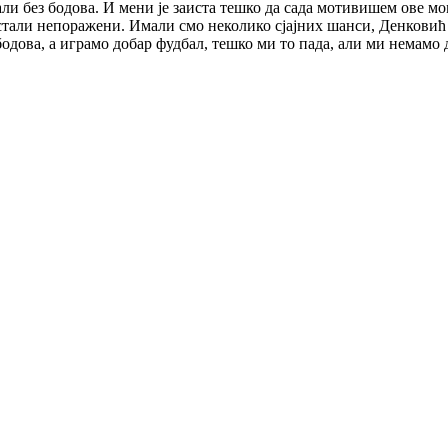
ли без бодова. И мени је заиста тешко да сада мотивишем ове мо
тали непоражени. Имали смо неколико сјајних шанси, Денковић ј
 бодова, а играмо добар фудбал, тешко ми то пада, али ми немамо 