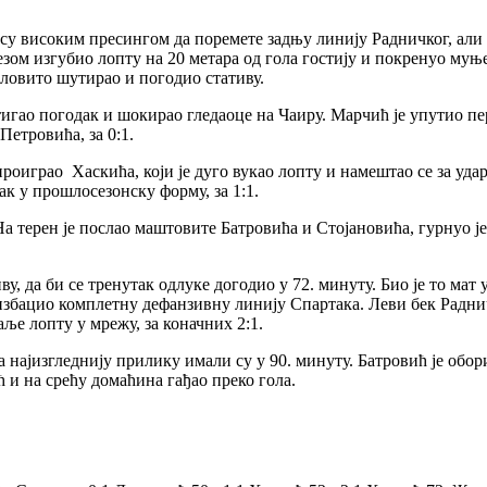
у високим пресингом да поремете задњу линију Радничког, али су
зом изгубио лопту на 20 метара од гола гостију и покренуо муњев
силовито шутирао и погодио стативу.
стигао погодак и шокирао гледаоце на Чаиру. Марчић је упутио пе
Петровића, за 0:1.
проиграо Хаскића, који је дуго вукао лопту и намештао се за уда
ак у прошлосезонску форму, за 1:1.
На терен је послао маштовите Батровића и Стојановића, гурнуо ј
иву, да би се тренутак одлуке догодио у 72. минуту. Био је то м
 избацио комплетну дефанзивну линију Спартака. Леви бек Раднич
аље лопту у мрежу, за коначних 2:1.
 најизгледнију прилику имали су у 90. минуту. Батровић је обор
 и на срећу домаћина гађао преко гола.