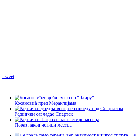
Tweet
Косановић пред Мераклијама
Раднички савладао Спартак
Пораз након четири месеца