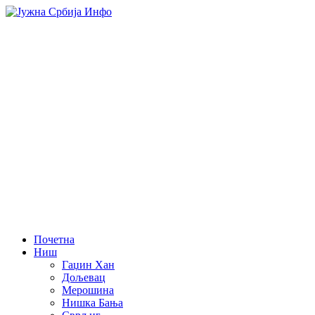
Почетна
Ниш
Гаџин Хан
Дољевац
Мерошина
Нишка Бања