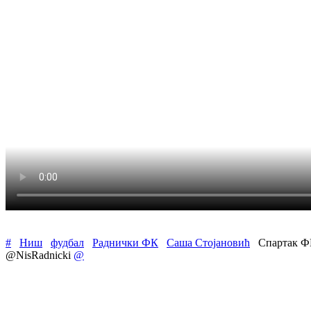
#
Ниш
фудбал
Раднички ФК
Саша Стојановић
Спартак 
@NisRadnicki
@