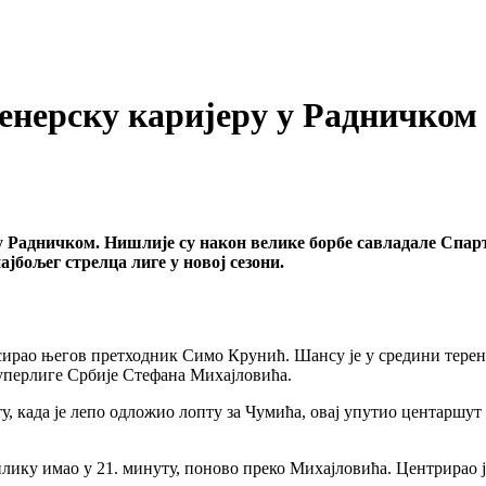
енерску каријеру у Радничком
 Радничком. Нишлије су након велике борбе савладале Спарта
бољег стрелца лиге у новој сезони.
сирао његов претходник Симо Крунић. Шансу је у средини терена
Суперлиге Србије Стефана Михајловића.
у, када је лепо одложио лопту за Чумића, овај упутио центаршут 
лику имао у 21. минуту, поново преко Михајловића. Центрирао је