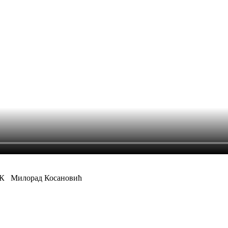
ФК
Милорад Косановић