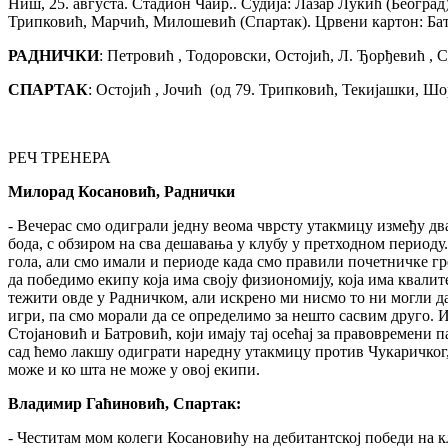
Ниш, 25. августа. Стадион Чаир.. Судија: Лазар Лукић (Београд)
Трипковић, Марчић, Милошевић (Спартак). Црвени картон: Бат
РАДНИЧКИ
: Петровић , Тодоровски, Остојић, Л. Ђорђевић , 
СПАРТАК
: Остојић , Јочић (од 79. Трипковић, Текијашки, Ш
РЕЧ ТРЕНЕРА
Милорад Косановић, Раднички
- Вечерас смо одиграли једну веома чврсту утакмицу између два
бода, с обзиром на сва дешавања у клубу у претходном периоду
гола, али смо имали и периоде када смо правили почетничке гр
да победимо екипу која има своју физиономију, која има квалит
тежити овде у Радничком, али искрено ми нисмо то ни могли да
игри, па смо морали да се определимо за нешто сасвим друго. И
Стојановић и Батровић, који имају тај осећај за правовремени п
сад ћемо лакшу одиграти наредну утакмицу против Чукаричког, а
може и ко шта не може у овој екипи.
Владимир Гаћиновић, Спартак:
- Честитам мом колеги Косановићу на дебитантској победи на к