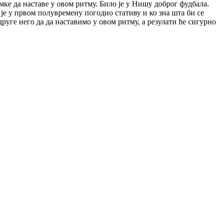
мке да наставе у овом ритму. Било је у Нишу доброг фудбала.
е у првом полувремену погодио стативу и ко зна шта би се
друге него да да наставимо у овом ритму, а резулати ће сигурно