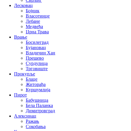
Сврљиг
Лесковац
Бојник
Власотинце
Лебане
Медвеђа
Црна Трава
Врање
Босилеград
Бујановац
Владичин Хан
Прешево
Сурдулица
Трговиште
Прокупље
Блаце
Житорађа
Куршумлија
Пирот
Бабушница
Бела Паланка
Димитровград
Алексинац
Ражањ
Сокобања