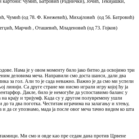
ти картони: Чумић, Батровић (Раднички), Јочић, Текијашки,
кић, Чумић (од 78. Ф. Кнежевић), Михајловић (од 56. Батровић)
егџић, Марчић , Оташевић, Младеновић (од 73. Гојков)
бодове. Нама је у овом моменту било јако битно да освојимо три
ђеним деловима меча. Направили смо доста шанси, дали два
ка за гол. Али то је сада неважно. Важно је да смо ми успели
ој линији. Са друге стране ми нисмо играли игру којој ћу ја
ентарфор. Дакле, било је немогуће да успоставимо баланс у
а на крају и тријумф. Када су у другом полувремену ушли
и до та два поготка. Честитам играчима на залагању и хтењу,
и да се упознамо, мада ја после овог меча тачно видим ко шта
утакмици. Ми смо и овде као пре седам дана против Црвене