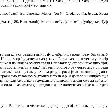
 . Стрелци. 0:1 Денковић 50.- 1:1 Хаскић 52.- 2:1 Хаскић 72. Жу
ровић (Раднички) у 90. минуту.
С. Ђорђевић, Бондаренко, Мелег (од 64. Стојановић), Јирка, Хас
ормаз (од 80. Видаковић), Милошевић, Денковић, Дунђерски, Туф
 тима која су решила да играју фудбал и да воде праву битку за 
. На нашу срећу успели смо у томе. Били смо квалитетни у одре
ешке и из ничега омогућавали Спартаку да створи неколико прили
ет и доста „непријатних“ играча, поготово ову четворицу у предњ
 играмо када су нам у везном реду играли један штопер и један ц
грали смо углавном у дубину и то нам је и донело иницијативу, 
ас, почели смо лако да долазимо у шансе и успели смо да дођемо 
 онда ћемо имати две седмице да се наместимо онако како треба 
лупи Радничког и честитке и једној и другој екипи на одличној 