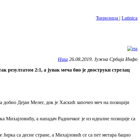
Ћирилица
|
Latinica
Ниш
26.08.2019. Јужна Србија Инфо
к резултатом 2:1, а јунак меча био је двоструки стрелац
 добио Дејан Мелег, док је Хаскић започео меч на позицији
ка Михајловићу, а нападач Радничког је из идеалне позиције са
 Јирка са десне стране, а Михајловић се са пет метара бацио