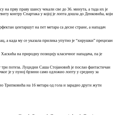
 на прву праву шансу чекали све до 36. минута, а тада их је
иту контру Спартака у којој је лопта дошла до Денковића, који
рфектан центаршут на пет метара са десне стране, а нападач
рац, а када му се указала прилика упутио је “хирушки” прецизан
е Хаскића на природну позицију класичног нападача, па је
ат у три потеза. Луцидни Саша Стојановић је послао фантастичан
ког је у пуној брзини само одложио лопту у средину за
ио Трипковића на 16 метара од гола и зарадио други жути