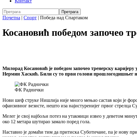
Контакт
Почетна
|
Спорт
|
Победа над Спартаком
Косановић победом започео тр
Милорад Косановић је победом започео тренерску каријеру у
Нермин Хаскић. Били су то први голови прошлогодишњег нај
ФК Раднички
Нови шеф струке Нишлија није много мењао састав који је фор
офанзивног везисте, нешто иза најистуренијег првог стрелца 
Мелег је свој најбољи потез на утакмици извео у деветом минут
око 12 метара шутирао замало поред гола.
Наставио је домаћи тим да притиска Суботичане, па је нову при