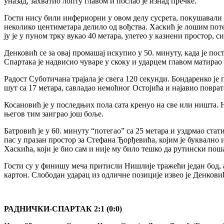
уназад, захватио лопту главом и послао је изнад пречке.
Гости нису били инфериорни у овом делу сусрета, покушавали с
неколико центиметара делило од вођства. Хаскић је лошим поте
ју је у пуном трку вукао 40 метара, улетео у казнени простор, 
Денковић се за овај промашај искупио у 50. минуту, када је по
Спартака је надвисио чуваре у скоку и ударцем главом матирао 
Радост Суботичана трајала је свега 120 секунди. Бондаренко је 
шут са 17 метара, савладао немоћног Остојића и најавио поврат
Косановић је у последњих пола сата кренуо на све или ништа. 
његов тим заиграо још боље.
Батровић је у 60. минуту “потегао” са 25 метара и уздрмао стат
пас у празан простор за Стефана Ђорђевића, којим је буквално
Хаскића, који је био сам и није му било тешко да рутински пош
Гости су у финишу меча притисли Нишлије тражећи један бод, а
картон. Слободан ударац из одличне позиције извео је Денковић
РАДНИЧКИ-СПАРТАК 2:1 (0:0)