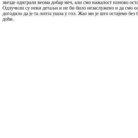
звезде одиграли веома добар меч, али смо нажалост поново оста
Одлучили су неки детаљи и не би било незаслужено и да смо ос
догодило да је та лопта ушла у гол. Жао ми је што остајемо без
доћи.