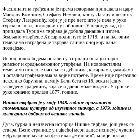
Фасцинантна грађевина је према изворима припадала и цару
Манојлу Комнину, Стефану Немањи, кнезу Лазару и деспоту
Стефану Лазаревићу, који ју је пре него што је пала у руке
турске власти, последњи пут обновио. У периоду када је
припадала Турцима тврђава је добила данашњи изглед.
Земљано утврђење Хисар подигнуто је 1718., а на његовим
темељима изграђена је тврђава слична оној коју данас
познајемо.
Испод нових бедема остали су затрпани остаци старог
римског и средњовековног утврђења. На новонасталим
темељима никло је насеље са дућанима, касарнама, џамијама
и осталим грађевинама за војне потребе. Време није прегазило
неколико барутана, џамију Бали бега из 16. века и једну
засведену грађевину, која се и данас може видети. У српске
руке коначно прелази 1877. године.
Нишка тврђава је у мају 1948. године проглашена
спомеником културе од изузетног значаја, а 1979. године и
културним добром од великог значаја.
Дуга, бурна и неизвесна историја Нишке тврђаве, још увек се
ствара. Њене странице у највећој мери данас исписује чувени
међународни музички фестивал „Нишвил“, који је постао