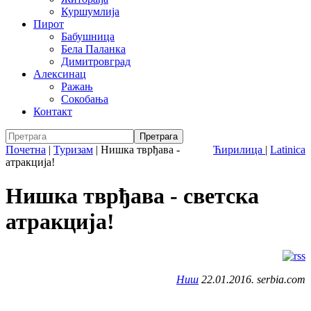
Куршумлија
Пирот
Бабушница
Бела Паланка
Димитровград
Алексинац
Ражањ
Сокобања
Контакт
Почетна
|
Туризам
|
Нишка тврђава -
Ћирилица
|
Latinica
атракција!
Нишка тврђава - светска
атракција!
Ниш
22.01.2016. serbia.com