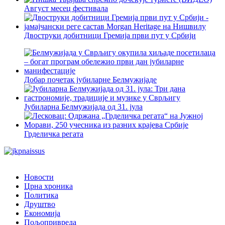
Август месец фестивала
Двоструки добитници Гремија први пут у Србији
Добар почетак јубиларне Белмужијаде
Јубиларна Белмужијада од 31. јула
Грделичка регата
Новости
Црна хроника
Политика
Друштво
Економија
Пољопривреда