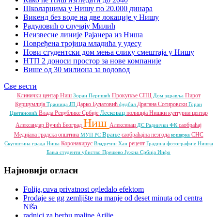
Школарцима у Нишу по 20.000 динара
Викенд без воде на две локације у Нишу
Радуловић о случају Милић
Неизвесне линије Рајанера из Ниша
Повређена тројица младића у удесу
Нови студентски дом мења слику смештаја у Нишу
НТП 2 доноси простор за нове компаније
Више од 30 милиона за водовод
Све вести
Клинички центар Ниш
Прокупље
СПЦ
Пирот
Зоран Перишић
Дом здравља
Куршумлија
Дарко Булатовић
Драгана Сотировски
Тржница ЈП
фудбал
Горан
Лесковац
Влада Републике Србије
полиција
Нишки културни центар
Цветановић
Ниш
Александар Вучић
Београд
Алексинац
саобраћај
ДС
Раднички ФК
Врање
Медијана градска општина
саобраћајна незгода
СНС
МУП РС
кошарка
Коронавирус
рецепт
Скупштина града Ниша
Владичин Хан
Градина
фотографије
Нишка
Бања
студенти
убиство
Прешево
Јужна Србија Инфо
Најновији огласи
Folija,cuva privatnost ogledalo efektom
Prodaje se gg zemljište na manje od deset minuta od centra
Niša
radnici za berbu maline Arilje