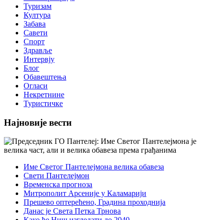
Туризам
Култура
Забава
Савети
Спорт
Здравље
Интервју
Блог
Обавештења
Огласи
Некретнине
Туристичке
Најновије вести
Име Светог Пантелејмона велика обавеза
Свети Пантелејмон
Временска прогноза
Митрополит Арсеније у Каламарији
Прешево оптерећено, Градина проходнија
Данас је Света Петка Трнова
Како ће Ниш изгледати до 2040