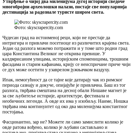
Утврђење о чијој два миленијума дугој историји сведоче
многобројни археолошки налази, постаје све популарнија
дестинација за радознале туристе широм света.
Фото: skyscrapercity.com
Чудесан град на истоименој реци, који не престаје да
интригира и привлачи посетиоце из различитих крајева света.
Један од разлога можемо потражити и у томе што родни град
цара Константина Великог не открива превише. У
калдмрисаним улицама, историјским споменицима, трошним
фасадама и старим кафанама, крију се неиспричане приче чији
се дух може осетити у узаврелом јужњачком ваздуху.
Ипак, немогућност да се тајне које датирају чак из римског
периода сазнају и докуче, опијајуће је привлачна. Баш из тог
разлога, тврђава смештана на десној обали Нишаве магнет је
за све љубитеље историје, архитектуре, фестивала и
необичних легенди. А овде их има у изобиљу. Наиме, Нишка
тврђава има континуитет од око два миленијума константног
постојања.
Фасцинантно, зар не? Можете ли само замислити колико је
овде ратова вођено, колико је љубави састављано и
растављано, пријатељстава склапано а непријатељстава