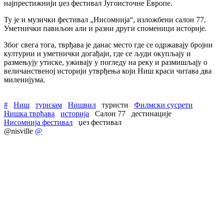
најпрестижнији џез фестивал Југоисточне Европе.
Ту је и музички фестивал „Нисомнија“, изложбени салон 77,
Уметнички павиљон али и разни други споменици историје.
Због свега тога, тврђава је данас место где се одржавају бројни
културни и уметнички догађаји, где се људи окупљају и
размењују утиске, уживају у погледу на реку и размишљају о
величанственој историји утврђења који Ниш краси читава два
миленијума.
#
Ниш
туризам
Нишвил
туристи
Филмски сусрети
Нишка тврђава
историја
Салон 77
дестинације
Нисомнија фестивал
џез фестивал
@nisville
@