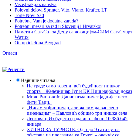
Veze,brak,poznanstva
Polovni delovi Sprinter, Vito, Viano, Krafter, LT
Torte Novi Sad
Potrebna Vam je dodatna zarada?
Potrebni mesari za rad u Sloveniji i Hrvatskoj
Паметни Сат-Сат за Децу са локацијом-СИМ Сат-Смарт
Wатцх
Otkup telefona Beograd
Огласи
Највише читања
Не граде само терени, већ будућност нишког
спорта – Железничар Југ и КК Ниш најбољи доказ
Миле Ристовић: Данас нема ничег јаднијег него
бити Ћаци.
„Нисам мађионичар, али желим да вас лепо
изненадим“ – Павловић обишао три нишка села
Лесковац; Из буџета града исплаћено 10.986.645
динара
ХИТНО ЗА ТУРИСТЕ: Од 5 до 9 сати сутра
обустава на прелазима ка Грчкој – очекују се