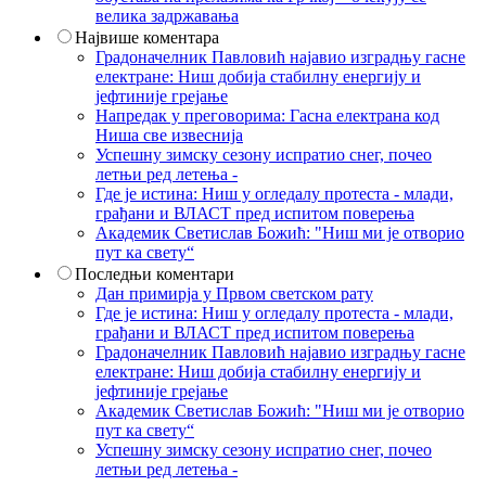
велика задржавања
Највише коментара
Градоначелник Павловић најавио изградњу гасне
електране: Ниш добија стабилну енергију и
јефтиније грејање
Напредак у преговорима: Гасна електрана код
Ниша све извеснија
Успешну зимску сезону испратио снег, почео
летњи ред летења -
Где је истина: Ниш у огледалу протеста - млади,
грађани и ВЛАСТ пред испитом поверења
Академик Светислав Божић: "Ниш ми је отворио
пут ка свету“
Последњи коментари
Дан примирја у Првом светском рату
Где је истина: Ниш у огледалу протеста - млади,
грађани и ВЛАСТ пред испитом поверења
Градоначелник Павловић најавио изградњу гасне
електране: Ниш добија стабилну енергију и
јефтиније грејање
Академик Светислав Божић: "Ниш ми је отворио
пут ка свету“
Успешну зимску сезону испратио снег, почео
летњи ред летења -