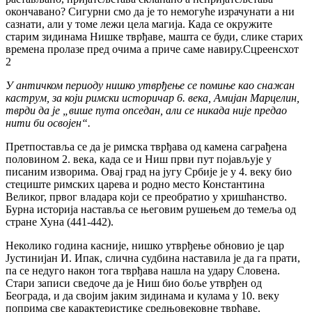
окончавано? Сигурни смо да је то немогуће израчунати а ни
сазнати, али у томе лежи цела магија. Када се окружите
старим зидинама Нишке тврђаве, машта се буди, слике старих
времена пролазе пред очима а приче саме навиру.Сцреенсхот
2
У античком периоду нишко утврђење се помиње као снажан
каструм, за који римски историчар 6. века, Амијан Марцелин,
тврди да је „више пута опседан, али се никада није предао
нити би освојен“.
Претпоставља се да је римска тврђава од камена саграђена
половином 2. века, када се и Ниш први пут појављује у
писаним изворима. Овај град на југу Србије је у 4. веку био
стециште римских царева и родно место Константина
Великог, првог владара који се преобратио у хришћанство.
Бурна историја наставља се његовим рушењем до темеља од
стране Хуна (441-442).
Неколико година касније, нишко утврђење обновио је цар
Јустинијан И. Ипак, слична судбина наставила је да га прати,
па се недуго након тога тврђава нашла на удару Словена.
Стари записи сведоче да је Ниш био боље утврђен од
Београда, и да својим јаким зидинама и кулама у 10. веку
поприма све карактеристике средњовековне тврђаве.