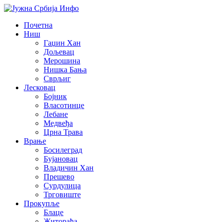
Почетна
Ниш
Гаџин Хан
Дољевац
Мерошина
Нишка Бања
Сврљиг
Лесковац
Бојник
Власотинце
Лебане
Медвеђа
Црна Трава
Врање
Босилеград
Бујановац
Владичин Хан
Прешево
Сурдулица
Трговиште
Прокупље
Блаце
Житорађа