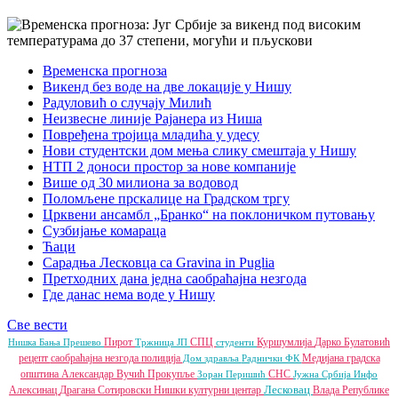
Временска прогноза
Викенд без воде на две локације у Нишу
Радуловић о случају Милић
Неизвесне линије Рајанера из Ниша
Повређена тројица младића у удесу
Нови студентски дом мења слику смештаја у Нишу
НТП 2 доноси простор за нове компаније
Више од 30 милиона за водовод
Поломљене прскалице на Градском тргу
Црквени ансамбл „Бранко“ на поклоничком путовању
Сузбијање комараца
Ћаци
Сарадња Лесковца са Gravina in Puglia
Претходних дана једна саобраћајна незгода
Где данас нема воде у Нишу
Све вести
Пирот
СПЦ
Куршумлија
Дарко Булатовић
Нишка Бања
Прешево
Тржница ЈП
студенти
рецепт
саобраћајна незгода
полиција
Медијана градска
Дом здравља
Раднички ФК
општина
Александар Вучић
Прокупље
СНС
Зоран Перишић
Јужна Србија Инфо
Лесковац
Алексинац
Драгана Сотировски
Нишки културни центар
Влада Републике