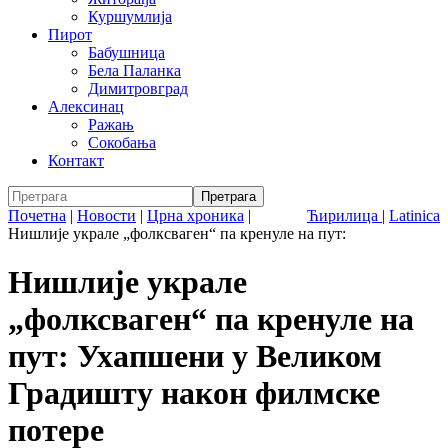
Куршумлија
Пирот
Бабушница
Бела Паланка
Димитровград
Алексинац
Ражањ
Сокобања
Контакт
Почетна
|
Новости
|
Црна хроника
|
Ћирилица
|
Latinica
Нишлије украле „фолксваген“ па кренуле на пут:
Нишлије украле
„фолксваген“ па кренуле на
пут: Ухапшени у Великом
Градишту након филмске
потере