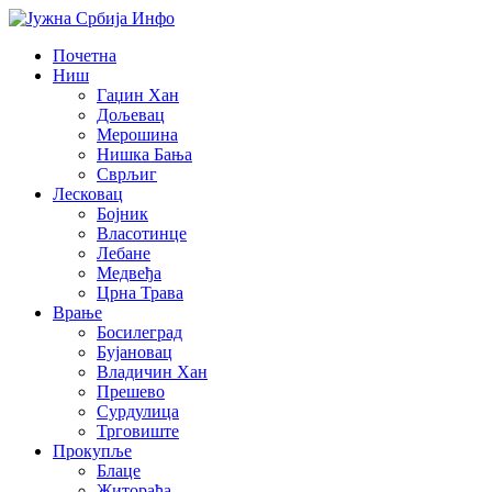
Почетна
Ниш
Гаџин Хан
Дољевац
Мерошина
Нишка Бања
Сврљиг
Лесковац
Бојник
Власотинце
Лебане
Медвеђа
Црна Трава
Врање
Босилеград
Бујановац
Владичин Хан
Прешево
Сурдулица
Трговиште
Прокупље
Блаце
Житорађа