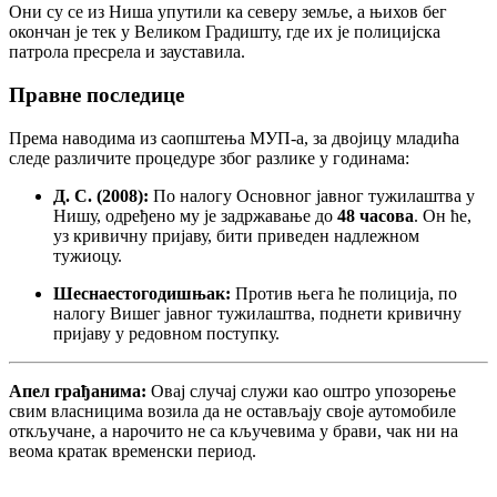
Они су се из Ниша упутили ка северу земље, а њихов бег
окончан је тек у Великом Градишту, где их је полицијска
патрола пресрела и зауставила.
Правне последице
Према наводима из саопштења МУП-а, за двојицу младића
следе различите процедуре због разлике у годинама:
Д. С. (2008):
По налогу Основног јавног тужилаштва у
Нишу, одређено му је задржавање до
48 часова
. Он ће,
уз кривичну пријаву, бити приведен надлежном
тужиоцу.
Шеснаестогодишњак:
Против њега ће полиција, по
налогу Вишег јавног тужилаштва, поднети кривичну
пријаву у редовном поступку.
Апел грађанима:
Овај случај служи као оштро упозорење
свим власницима возила да не остављају своје аутомобиле
откључане, а нарочито не са кључевима у брави, чак ни на
веома кратак временски период.