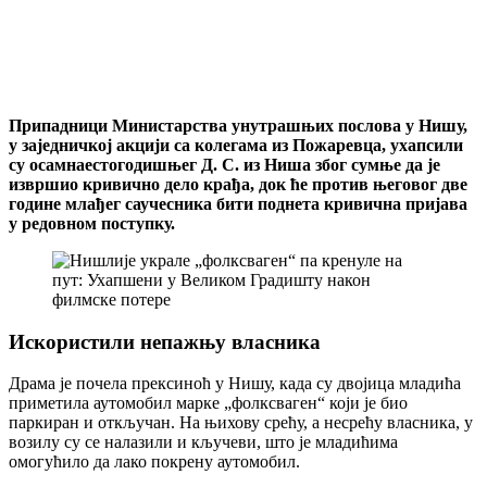
Припадници Министарства унутрашњих послова у Нишу,
у заједничкој акцији са колегама из Пожаревца, ухапсили
су осамнаестогодишњег Д. С. из Ниша због сумње да је
извршио кривично дело крађа, док ће против његовог две
године млађег саучесника бити поднета кривична пријава
у редовном поступку.
Искористили непажњу власника
Драма је почела прексиноћ у Нишу, када су двојица младића
приметила аутомобил марке „фолксваген“ који је био
паркиран и откључан. На њихову срећу, а несрећу власника, у
возилу су се налазили и кључеви, што је младићима
омогућило да лако покрену аутомобил.