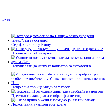
Tweet
Серијски лопов у Нишу
Провозао се туђим аутом
Покушавали да исеку катализатор са аутомобила
Повређена тројица младића у удесу
Претходних дана једна саобраћајна незгода