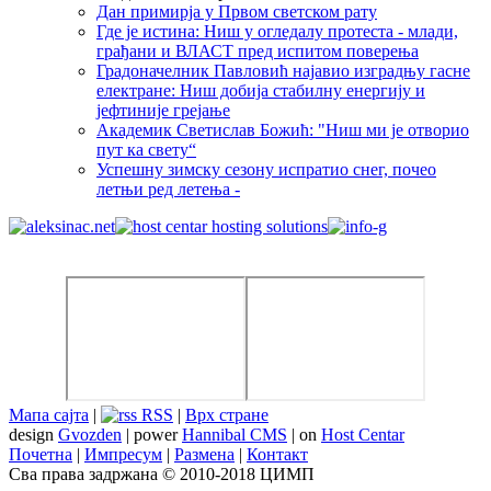
Дан примирја у Првом светском рату
Где је истина: Ниш у огледалу протеста - млади,
грађани и ВЛАСТ пред испитом поверења
Градоначелник Павловић најавио изградњу гасне
електране: Ниш добија стабилну енергију и
јефтиније грејање
Академик Светислав Божић: "Ниш ми је отворио
пут ка свету“
Успешну зимску сезону испратио снег, почео
летњи ред летења -
Мапа сајта
|
RSS
|
Врх стране
design
Gvozden
| power
Hannibal CMS
| on
Host Centar
Почетна
|
Импресум
|
Размена
|
Контакт
Сва права задржана © 2010-2018 ЦИМП