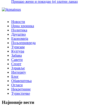
Пришао жени и покидао јој златни ланац
Новости
Црна хроника
Политика
Друштво
Економија
Пољопривреда
Туризам
Култура
Забава
Савети
Спорт
Здравље
Интервју
Блог
Обавештења
Огласи
Некретнине
Туристичке
Најновије вести