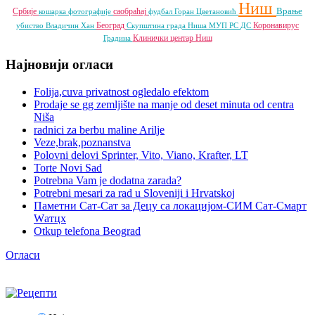
Ниш
Врање
Србије
саобраћај
кошарка
фотографије
фудбал
Горан Цветановић
Београд
Коронавирус
убиство
Владичин Хан
Скупштина града Ниша
МУП РС
ДС
Клинички центар Ниш
Градина
Најновији огласи
Folija,cuva privatnost ogledalo efektom
Prodaje se gg zemljište na manje od deset minuta od centra
Niša
radnici za berbu maline Arilje
Veze,brak,poznanstva
Polovni delovi Sprinter, Vito, Viano, Krafter, LT
Torte Novi Sad
Potrebna Vam je dodatna zarada?
Potrebni mesari za rad u Sloveniji i Hrvatskoj
Паметни Сат-Сат за Децу са локацијом-СИМ Сат-Смарт
Wатцх
Otkup telefona Beograd
Огласи