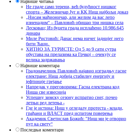
Највише читања
Не граде само терени, већ будућност нишког
спорта – Железничар Југ и КК Ниш најбољи доказ
„Нисам мађионичар, али желим да вас лепо
изненадим“ – Павловић обишао три нишка села
Лесковац; Из буџета града исплаћено 10.986.645
динара
Миле Ристовић: Данас нема ничег јаднијег него
бити Ћаци.
ХИТНО ЗА ТУРИСТЕ: Од 5 до 9 сати сутра
обустава на прелазима ка Грчкој – очекују се
велика задржавања
Највише коментара
Градоначелник Павловић најавио изградњу гасне
електране: Ниш добија стабилну енергију и
јефтиније грејање
Напредак у преговорима: Гасна електрана код
Ниша све извеснија
Успешну зимску сезону испратио снег, почео
летњи ред летења -
Где је истина: Ниш у огледалу протеста - млади,
грађани и ВЛАСТ пред испитом поверења
Академик Светислав Божић: "Ниш ми је отворио
пут ка свету“
Последњи коментари