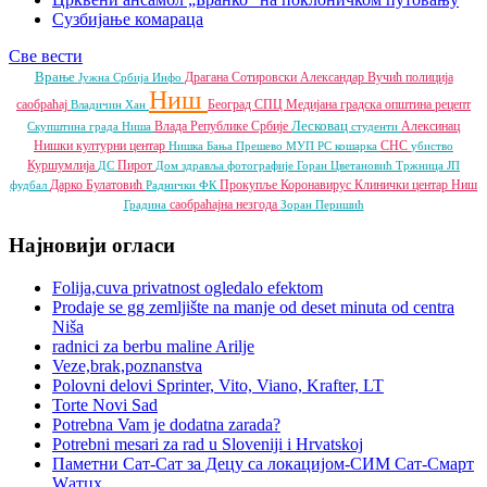
Сузбијање комараца
Све вести
Врање
Драгана Сотировски
Александар Вучић
полиција
Јужна Србија Инфо
Ниш
саобраћај
Београд
СПЦ
Медијана градска општина
рецепт
Владичин Хан
Лесковац
Влада Републике Србије
Алексинац
Скупштина града Ниша
студенти
Нишки културни центар
СНС
Нишка Бања
Прешево
МУП РС
кошарка
убиство
Куршумлија
Пирот
ДС
Дом здравља
фотографије
Горан Цветановић
Тржница ЈП
Дарко Булатовић
Прокупље
Коронавирус
Клинички центар Ниш
фудбал
Раднички ФК
саобраћајна незгода
Градина
Зоран Перишић
Најновији огласи
Folija,cuva privatnost ogledalo efektom
Prodaje se gg zemljište na manje od deset minuta od centra
Niša
radnici za berbu maline Arilje
Veze,brak,poznanstva
Polovni delovi Sprinter, Vito, Viano, Krafter, LT
Torte Novi Sad
Potrebna Vam je dodatna zarada?
Potrebni mesari za rad u Sloveniji i Hrvatskoj
Паметни Сат-Сат за Децу са локацијом-СИМ Сат-Смарт
Wатцх