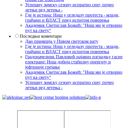
Успешну зимску сезону испратио снег, почео
летњи ред летења -
Где је истина: Ниш у огледалу протеста - млади,
грађани и ВЛАСТ пред испитом поверења
Академик Светислав Божић: "Ниш ми је отворио
пут ка свету“
Последњи коментари
Дан примирја у Првом светском рату
Где је истина: Ниш у огледалу протеста - млади,
грађани и ВЛАСТ пред испитом поверења
Градоначелник Павловић најавио изградњу гасне
електране: Ниш добија стабилну енергију и
јефтиније грејање
Академик Светислав Божић: "Ниш ми је отворио
пут ка свету“
Успешну зимску сезону испратио снег, почео
летњи ред летења -