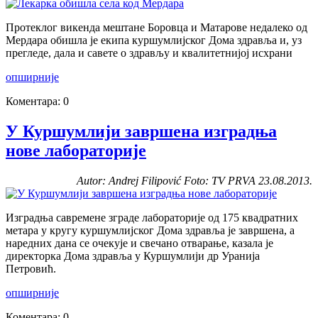
Протеклог викенда мештане Боровца и Матарове недалеко од
Мердара обишла је екипа куршумлијског Дома здравља и, уз
прегледе, дала и савете о здрављу и квалитетнијој исхрани
опширније
Коментара: 0
У Куршумлији завршена изградња
нове лабораторије
Autor: Andrej Filipović Foto: TV PRVA 23.08.2013.
Изградња савремене зграде лабораторије од 175 квадратних
метара у кругу куршумлијског Дома здравља је завршена, а
наредних дана се очекује и свечано отварање, казала је
директорка Дома здравља у Куршумлији др Уранија
Петровић.
опширније
Коментара: 0