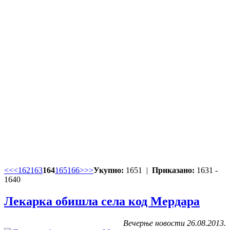
<<
<
162
163
164
165
166
>
>>
Укупно:
1651 |
Приказано:
1631 -
1640
Лекарка обишла села код Мердара
Вечерње новости 26.08.2013.