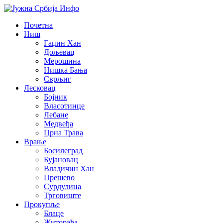
Почетна
Ниш
Гаџин Хан
Дољевац
Мерошина
Нишка Бања
Сврљиг
Лесковац
Бојник
Власотинце
Лебане
Медвеђа
Црна Трава
Врање
Босилеград
Бујановац
Владичин Хан
Прешево
Сурдулица
Трговиште
Прокупље
Блаце
Житорађа