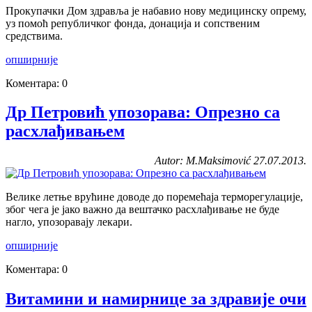
Прокупачки Дом здравља је набавио нову медицинску опрему,
уз помоћ републичког фонда, донација и сопственим
средствима.
опширније
Коментара: 0
Др Петровић упозорава: Oпрезно са
расхлађивањем
Autor: M.Maksimović 27.07.2013.
Велике летње врућине доводе до поремећаја терморегулације,
због чега је јако важно да вештачко расхлађивање не буде
нагло, упозоравају лекари.
опширније
Коментара: 0
Витамини и намирнице за здравије очи