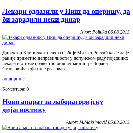
Лекари одлазили у Ниш да оперишу, да
би зарадили неки динар
Izvor: Politika 06.08.2013.
Директор Клиничког центра Србије Миљко Ристић каже да је
раније приметио неправилности у допунском раду појединих
лекара и о томе обавестио бившег министра Зорана
Станковића који није реаговао.
опширније
Коментара: 0
Нови апарат за лабораторијску
дијагностику
Autor: M.Maksimović 05.08.2013.