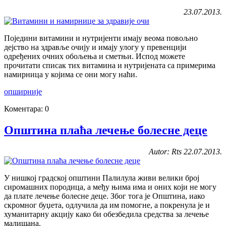
23.07.2013.
Поједини витамини и нутријенти имају веома повољно
дејство на здравље очију и имају улогу у превенцији
одређених очних обољења и сметњи. Испод можете
прочитати списак тих витамина и нутријената са примерима
намирница у којима се они могу наћи.
опширније
Коментара: 0
Општина плаћа лечење болесне деце
Autor: Rts 22.07.2013.
У нишкој градској општини Палилула живи велики број
сиромашних породица, а међу њима има и оних који не могу
да плате лечење болесне деце. Због тога је Општина, иако
скромног буџета, одлучила да им помогне, а покренула је и
хуманитарну акцију како би обезбедила средства за лечење
малишана.