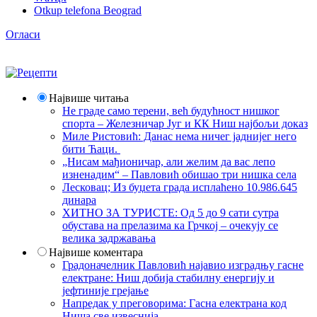
Otkup telefona Beograd
Огласи
Највише читања
Не граде само терени, већ будућност нишког
спорта – Железничар Југ и КК Ниш најбољи доказ
Миле Ристовић: Данас нема ничег јаднијег него
бити Ћаци.
„Нисам мађионичар, али желим да вас лепо
изненадим“ – Павловић обишао три нишка села
Лесковац; Из буџета града исплаћено 10.986.645
динара
ХИТНО ЗА ТУРИСТЕ: Од 5 до 9 сати сутра
обустава на прелазима ка Грчкој – очекују се
велика задржавања
Највише коментара
Градоначелник Павловић најавио изградњу гасне
електране: Ниш добија стабилну енергију и
јефтиније грејање
Напредак у преговорима: Гасна електрана код
Ниша све извеснија