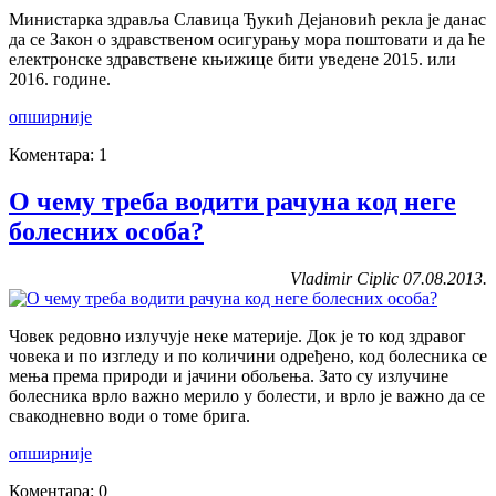
Министарка здравља Славица Ђукић Дејановић рекла је данас
да се Закон о здравственом осигурању мора поштовати и да ће
електронске здравствене књижице бити уведене 2015. или
2016. године.
опширније
Коментара: 1
О чему треба водити рачуна код неге
болесних особa?
Vladimir Ciplic 07.08.2013.
Човек редовно излучује неке материје. Док је то код здравог
човека и по изгледу и по количини одређено, код болесника се
мења према природи и јачини обољења. Зато су излучине
болесника врло важно мерило у болести, и врло је важно да се
свакодневно води о томе брига.
опширније
Коментара: 0