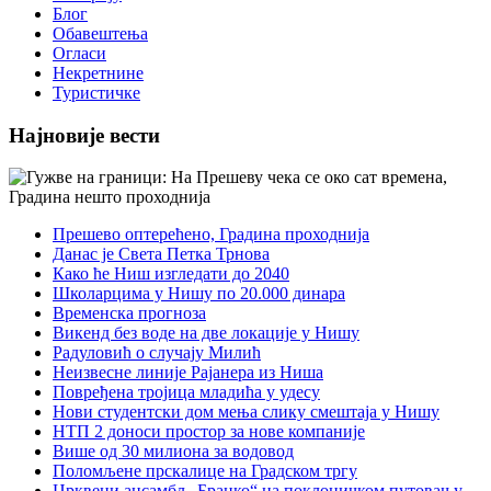
Блог
Обавештења
Огласи
Некретнине
Туристичке
Најновије вести
Прешево оптерећено, Градина проходнија
Данас је Света Петка Трнова
Како ће Ниш изгледати до 2040
Школарцима у Нишу по 20.000 динара
Временска прогноза
Викенд без воде на две локације у Нишу
Радуловић о случају Милић
Неизвесне линије Рајанера из Ниша
Повређена тројица младића у удесу
Нови студентски дом мења слику смештаја у Нишу
НТП 2 доноси простор за нове компаније
Више од 30 милиона за водовод
Поломљене прскалице на Градском тргу
Црквени ансамбл „Бранко“ на поклоничком путовању