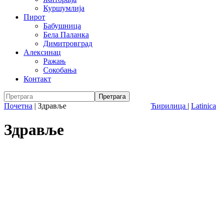
Куршумлија
Пирот
Бабушница
Бела Паланка
Димитровград
Алексинац
Ражањ
Сокобања
Контакт
Почетна
|
Здравље
Ћирилица
|
Latinica
Здравље