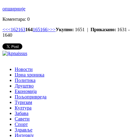
опширније
Коментара: 0
<<
<
162
163
164
165
166
>
>>
Укупно:
1651 |
Приказано:
1631 -
1640
Новости
Црна хроника
Политика
Друштво
Економија
Пољопривреда
Туризам
Култура
Забава
Савети
Спорт
Здравље
Интервју