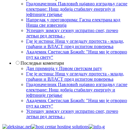
Градоначелник Павловић најавио изградњу гасне
електране: Ниш добија стабилну енергију и
јефтиније грејање
Напредак у преговорима: Гасна електрана код
Ниша све извеснија
Успешну зимску сезону испратио снег, почео
летњи ред летења -
Где је истина: Ниш у огледалу протеста - млади,
грађани и ВЛАСТ пред испитом поверења
Академик Светислав Божић: "Ниш ми је отворио
пут ка свету“
Последњи коментари
Дан примирја у Првом светском рату
Где је истина: Ниш у огледалу протеста - млади,
грађани и ВЛАСТ пред испитом поверења
Градоначелник Павловић најавио изградњу гасне
електране: Ниш добија стабилну енергију и
јефтиније грејање
Академик Светислав Божић: "Ниш ми је отворио
пут ка свету“
Успешну зимску сезону испратио снег, почео
летњи ред летења -