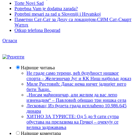
Torte Novi Sad
Potrebna Vam je dodatna zarada?
Potrebni mesari za rad u Sloveniji i Hrvatskoj
Паметни Сат-Сат за Децу са локацијом-СИМ Сат-Смарт
Wатцх
Otkup telefona Beograd
Огласи
Највише читања
Не граде само терени, већ будућност нишког
спорта – Железничар Југ и КК Ниш најбољи доказ
Миле Ристовић: Данас нема ничег јаднијег него
бити Ћаци.
„Нисам мађионичар, али желим да вас лепо
изненадим“ – Павловић обишао три нишка села
Лесковац; Из буџета града исплаћено 10.986.645
динара
ХИТНО ЗА ТУРИСТЕ: Од 5 до 9 сати сутра
обустава на прелазима ка Грчкој – очекују се
велика задржавања
Највише коментара