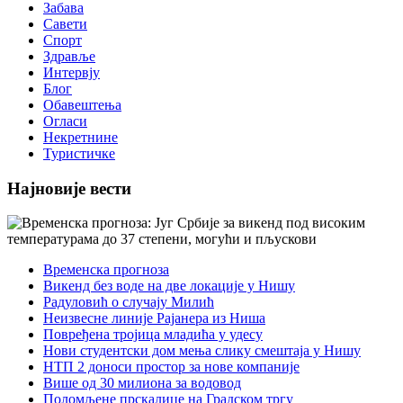
Забава
Савети
Спорт
Здравље
Интервју
Блог
Обавештења
Огласи
Некретнине
Туристичке
Најновије вести
Временска прогноза
Викенд без воде на две локације у Нишу
Радуловић о случају Милић
Неизвесне линије Рајанера из Ниша
Повређена тројица младића у удесу
Нови студентски дом мења слику смештаја у Нишу
НТП 2 доноси простор за нове компаније
Више од 30 милиона за водовод
Поломљене прскалице на Градском тргу