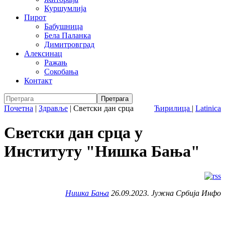
Куршумлија
Пирот
Бабушница
Бела Паланка
Димитровград
Алексинац
Ражањ
Сокобања
Контакт
Почетна
|
Здравље
|
Светски дан срца
Ћирилица
|
Latinica
Светски дан срца у
Институту "Нишка Бања"
Нишка Бања
26.09.2023. Јужна Србија Инфо