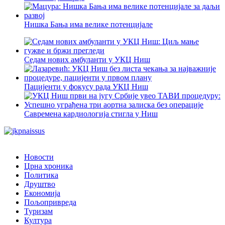
Нишка Бања има велике потенцијале
Седам нових амбуланти у УКЦ Ниш
Пацијенти у фокусу рада УКЦ Ниш
Савремена кардиологија стигла у Ниш
Новости
Црна хроника
Политика
Друштво
Економија
Пољопривреда
Туризам
Култура