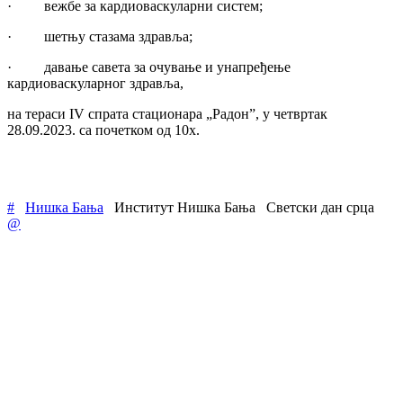
· вежбе за кардиоваскуларни систем;
· шетњу стазама здравља;
· давање савета за очување и унапређење
кардиоваскуларног здравља,
на тераси IV спрата стационара „Радон”, у четвртак
28.09.2023. са почетком од 10х.
#
Нишка Бања
Институт Нишка Бања
Светски дан срца
@