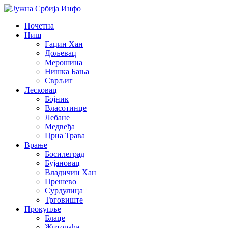
Почетна
Ниш
Гаџин Хан
Дољевац
Мерошина
Нишка Бања
Сврљиг
Лесковац
Бојник
Власотинце
Лебане
Медвеђа
Црна Трава
Врање
Босилеград
Бујановац
Владичин Хан
Прешево
Сурдулица
Трговиште
Прокупље
Блаце
Житорађа