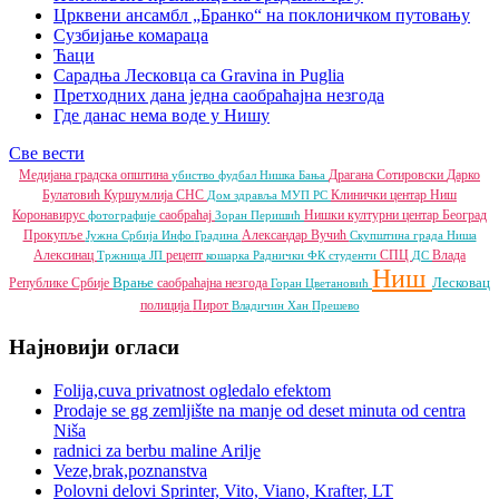
Црквени ансамбл „Бранко“ на поклоничком путовању
Сузбијање комараца
Ћаци
Сарадња Лесковца са Gravina in Puglia
Претходних дана једна саобраћајна незгода
Где данас нема воде у Нишу
Све вести
Медијана градска општина
Драгана Сотировски
Дарко
убиство
фудбал
Нишка Бања
Булатовић
Куршумлија
СНС
Клинички центар Ниш
Дом здравља
МУП РС
Коронавирус
саобраћај
Нишки културни центар
Београд
фотографије
Зоран Перишић
Прокупље
Александар Вучић
Јужна Србија Инфо
Градина
Скупштина града Ниша
Алексинац
рецепт
СПЦ
Влада
Тржница ЈП
кошарка
Раднички ФК
студенти
ДС
Ниш
Врање
Лесковац
Републике Србије
саобраћајна незгода
Горан Цветановић
полиција
Пирот
Владичин Хан
Прешево
Најновији огласи
Folija,cuva privatnost ogledalo efektom
Prodaje se gg zemljište na manje od deset minuta od centra
Niša
radnici za berbu maline Arilje
Veze,brak,poznanstva
Polovni delovi Sprinter, Vito, Viano, Krafter, LT